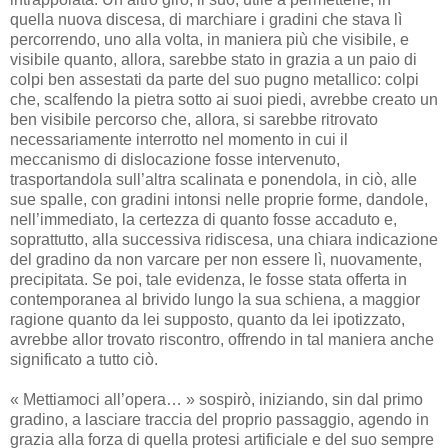
quella nuova discesa, di marchiare i gradini che stava lì
percorrendo, uno alla volta, in maniera più che visibile, e
visibile quanto, allora, sarebbe stato in grazia a un paio di
colpi ben assestati da parte del suo pugno metallico: colpi
che, scalfendo la pietra sotto ai suoi piedi, avrebbe creato un
ben visibile percorso che, allora, si sarebbe ritrovato
necessariamente interrotto nel momento in cui il
meccanismo di dislocazione fosse intervenuto,
trasportandola sull’altra scalinata e ponendola, in ciò, alle
sue spalle, con gradini intonsi nelle proprie forme, dandole,
nell’immediato, la certezza di quanto fosse accaduto e,
soprattutto, alla successiva ridiscesa, una chiara indicazione
del gradino da non varcare per non essere lì, nuovamente,
precipitata. Se poi, tale evidenza, le fosse stata offerta in
contemporanea al brivido lungo la sua schiena, a maggior
ragione quanto da lei supposto, quanto da lei ipotizzato,
avrebbe allor trovato riscontro, offrendo in tal maniera anche
significato a tutto ciò.
« Mettiamoci all’opera… » sospirò, iniziando, sin dal primo
gradino, a lasciare traccia del proprio passaggio, agendo in
grazia alla forza di quella protesi artificiale e del suo sempre