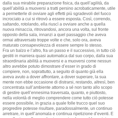
dalla sua mirabile preparazione fisica, da quell’agilità, da
quell’abilità a muoversi a tratti persino acrobaticamente, utile
a permetterle di ovviare agli effetti più sgradevoli del fuoco
incrociato a cui si ritrovò a essere esposta. Così, correndo,
saltando, rotolando, ella riuscì a ovviare anche a quella
nuova minaccia, ritrovandosi, ancora una volta, sul fronte
opposto della sala, innanzi a quel passaggio che aveva
ormai attraversato troppe volte e che, solo ora, aveva
maturato consapevolezza di essere sempre lo stesso.
Fra un balzo e l’altro, fra un passo e il successivo, in tutto ciò
gestiti in maniera quasi automatica dal suo corpo, dalla sua
straordinaria abilità a muoversi e a muoversi come nessun
altro avrebbe potuto dimostrare d’esser in grado di
compiere, non, soprattutto, a seguito di quanto già ella
aveva avuto a dover affrontare, a dover superare, la sua
mente non ebbe occasione di distrarsi, restando, altresì, ben
concentrata sull’ambiente attorno a sé non tanto allo scopo
di gestire quell’ennesima traversata, quanto, e piuttosto,
nella volontà di meglio comprendere come tutto ciò potesse
essere possibile, in grazia a quale folle trucco quel suo
progredire potesse risultare, paradossalmente, un continuo
arretrare, in quell’anomala e continua ripetizione d’eventi. E