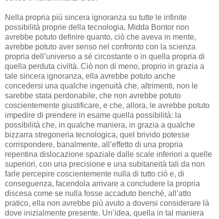
Nella propria più sincera ignoranza su tutte le infinite
possibilità proprie della tecnologia, Midda Bontor non
avrebbe potuto definire quanto, ciò che aveva in mente,
avrebbe potuto aver senso nel confronto con la scienza
propria dell’universo a sé circostante o in quella propria di
quella perduta civiltà. Ciò non di meno, proprio in grazia a
tale sincera ignoranza, ella avrebbe potuto anche
concedersi una qualche ingenuità che, altrimenti, non le
sarebbe stata perdonabile, che non avrebbe potuto
coscientemente giustificare, e che, allora, le avrebbe potuto
impedire di prendere in esame quella possibilità: la
possibilità che, in qualche maniera, in grazia a qualche
bizzarra stregoneria tecnologica, quel brivido potesse
corrispondere, banalmente, all’effetto di una propria
repentina dislocazione spaziale dalle scale inferiori a quelle
superiori, con una precisione e una subitaneità tali da non
farle percepire coscientemente nulla di tutto ciò e, di
conseguenza, facendola arrivare a concludere la propria
discesa come se nulla fosse accaduto benché, all’atto
pratico, ella non avrebbe più avuto a doversi considerare là
dove inizialmente presente. Un’idea, quella in tal maniera