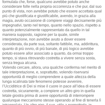
formulata che, forse, qualcuno avrebbe potuto anche
considerare folle nella propria occorrenza e che pur, dal suo
punto di vista, non avrebbe potuto che essere accettata qual
più che giustificata e giustificabile, avendo, in grazia alla
magia, avuto occasione di compiere viaggi decisamente più
impegnativi, tanto nel tempo, quanto nello spazio, rispetto a
quanto potenzialmente rappresentato da quello in tal
maniera supposto, ragione per la quale, simile
interpretazione, non avrebbe avuto a dover essere
considerata, da parte sua, soltanto fattibile, ma, addirittura,
quanto di più ovvio, di più banale, di più logico avrebbe
potuto essere allor associato a quanto, da ormai troppo
tempo, si stava ritrovando costretta a vivere senza sosta,
senza tregua alcuna.
Volendo cercare, allora, una qualche conferma nel merito di
tale interpretazione, e, soprattutto, volendo riservarsi
opportunità di meglio comprendere a quale altezza della
lunga scalinata tale fenomeno potesse avvenire,
l’Ucciditrice di Dei si mise il cuore in pace all’idea di essere
costretta, sicuramente, a compiere un altro giro in quella
letale giostra prima di avere opportunità di interrompere
qualunque meccanismo stesse operando al fine di tenerla lì
intrappolata. Un altro giro, il suo, utile a permetterle, in