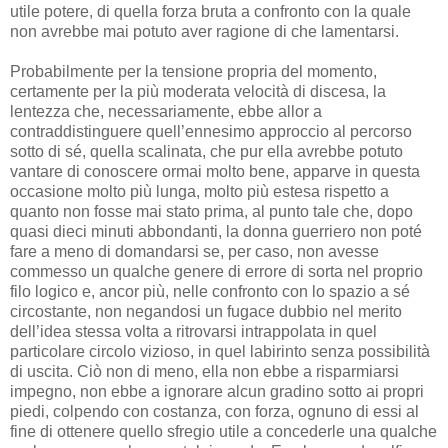
utile potere, di quella forza bruta a confronto con la quale
non avrebbe mai potuto aver ragione di che lamentarsi.
Probabilmente per la tensione propria del momento,
certamente per la più moderata velocità di discesa, la
lentezza che, necessariamente, ebbe allor a
contraddistinguere quell’ennesimo approccio al percorso
sotto di sé, quella scalinata, che pur ella avrebbe potuto
vantare di conoscere ormai molto bene, apparve in questa
occasione molto più lunga, molto più estesa rispetto a
quanto non fosse mai stato prima, al punto tale che, dopo
quasi dieci minuti abbondanti, la donna guerriero non poté
fare a meno di domandarsi se, per caso, non avesse
commesso un qualche genere di errore di sorta nel proprio
filo logico e, ancor più, nelle confronto con lo spazio a sé
circostante, non negandosi un fugace dubbio nel merito
dell’idea stessa volta a ritrovarsi intrappolata in quel
particolare circolo vizioso, in quel labirinto senza possibilità
di uscita. Ciò non di meno, ella non ebbe a risparmiarsi
impegno, non ebbe a ignorare alcun gradino sotto ai propri
piedi, colpendo con costanza, con forza, ognuno di essi al
fine di ottenere quello sfregio utile a concederle una qualche