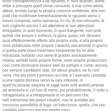
reale consapevolezza a tal riguardo. E solo quando, alfine,
ebbe a percepire quell’ormai consueto, e mai come allora
atteso, brivido lungo la propria colonna vertebrale, ella non
poté che risollevare immediatamente lo sguardo verso il
lavoro compiuto, nella speranza, in ciò, di non ritrovarlo, di
non coglierlo ancora lì ad attendere le sue attenzioni.
Innegabile, in quel momento, in quel frangente, non poté
quindi che essere il sollievo, la gioia, quasi, nel ritrovare
qual effettivamente offerto alla propria vista, e alla propria
vista enfatizzata nelle proprie capacità unicamente in grazia
a quella particolare maschera trasparente da lei allor
indossata, soltanto una serie di gradini assolutamente
intonsi, perfetti nelle proprie forme, nelle proprie proporzioni,
così come dovevano essere stati da sempre e come, ancora,
per sempre sarebbero stati. Gli stessi gradini, ne fu così
certa, che per primi l’avevano accolta, e l’avevano costretta
a una rapida discesa verso la sala inferiore, in
quell’incalzante sequela di raggi laser volti ipoteticamente
ad arrestarla e, ciò non di meno, più probabilmente, lì sotto a
intrappolarla, e a intrappolarla in un percorso che,
nell’intenzione dei propri creatori, non le avrebbe più
concesso possibilità di fuga: un’intenzione, quella, che ora
sarebbe stato suo piacere render vana.