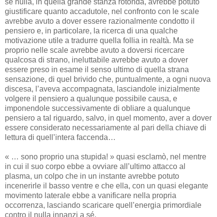
se nulla, in quella grande stanza rotonda, avrebbe potuto
giustificare quanto accadutole, nel confronto con le scale
avrebbe avuto a dover essere razionalmente condotto il
pensiero e, in particolare, la ricerca di una qualche
motivazione utile a tradurre quella follia in realtà. Ma se
proprio nelle scale avrebbe avuto a doversi ricercare
qualcosa di strano, ineluttabile avrebbe avuto a dover
essere preso in esame il senso ultimo di quella strana
sensazione, di quel brivido che, puntualmente, a ogni nuova
discesa, l’aveva accompagnata, lasciandole inizialmente
volgere il pensiero a qualunque possibile causa, e
imponendole successivamente di obliare a qualunque
pensiero a tal riguardo, salvo, in quel momento, aver a dover
essere considerato necessariamente al pari della chiave di
lettura di quell’intera faccenda…
« … sono proprio una stupida! » quasi esclamò, nel mentre
in cui il suo corpo ebbe a ovviare all’ultimo attacco al
plasma, un colpo che in un instante avrebbe potuto
incenerirle il basso ventre e che ella, con un quasi elegante
movimento laterale ebbe a vanificare nella propria
occorrenza, lasciando scaricare quell’energia primordiale
contro il nulla innanzi a sé.