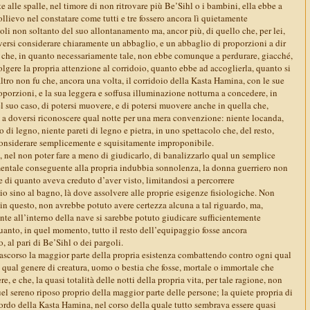
e alle spalle, nel timore di non ritrovare più Be’Sihl o i bambini, ella ebbe a
llievo nel constatare come tutti e tre fossero ancora lì quietamente
li non soltanto del suo allontanamento ma, ancor più, di quello che, per lei,
versi considerare chiaramente un abbaglio, e un abbaglio di proporzioni a dir
che, in quanto necessariamente tale, non ebbe comunque a perdurare, giacché,
lgere la propria attenzione al corridoio, quanto ebbe ad accoglierla, quanto si
ltro non fu che, ancora una volta, il corridoio della Kasta Hamina, con le sue
porzioni, e la sua leggera e soffusa illuminazione notturna a concedere, in
l suo caso, di potersi muovere, e di potersi muovere anche in quella che,
a doversi riconoscere qual notte per una mera convenzione: niente locanda,
 di legno, niente pareti di legno e pietra, in uno spettacolo che, del resto,
considerare semplicemente e squisitamente improponibile.
nel non poter fare a meno di giudicarlo, di banalizzarlo qual un semplice
entale conseguente alla propria indubbia sonnolenza, la donna guerriero non
 di quanto aveva creduto d’aver visto, limitandosi a percorrere
io sino al bagno, là dove assolvere alle proprie esigenze fisiologiche. Non
, in questo, non avrebbe potuto avere certezza alcuna a tal riguardo, ma,
nte all’interno della nave si sarebbe potuto giudicare sufficientemente
uanto, in quel momento, tutto il resto dell’equipaggio fosse ancora
 al pari di Be’Sihl o dei pargoli.
trascorso la maggior parte della propria esistenza combattendo contro ogni qual
 qual genere di creatura, uomo o bestia che fosse, mortale o immortale che
e, e che, la quasi totalità delle notti della propria vita, per tale ragione, non
l sereno riposo proprio della maggior parte delle persone; la quiete propria di
 bordo della Kasta Hamina, nel corso della quale tutto sembrava essere quasi