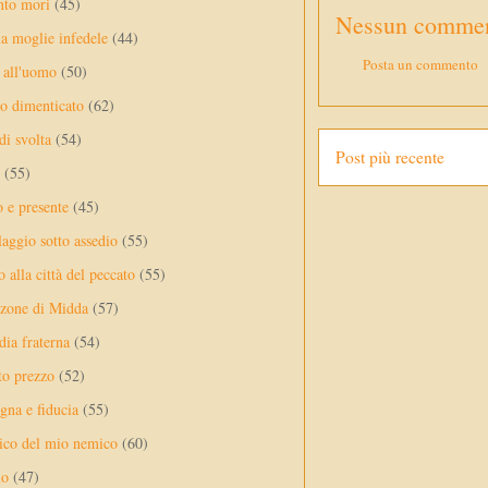
nto mori
(45)
Nessun commen
a moglie infedele
(44)
Posta un commento
 all'uomo
(50)
no dimenticato
(62)
di svolta
(54)
Post più recente
(55)
o e presente
(45)
laggio sotto assedio
(55)
 alla città del peccato
(55)
nzone di Midda
(57)
dia fraterna
(54)
sto prezzo
(52)
na e fiducia
(55)
ico del mio nemico
(60)
lo
(47)