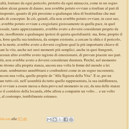
realtà, lontano da ogni pericolo, protetto da ogni minaccia, come in un sogno
ndere alcun genere di danno, non avrebbe potuto ovviare a risultare al pari di
 insperato, quanto di più prossimo a qualunque idea di beatitudine che mai
ado di concepire. In ciò, quindi, ella non avrebbe potuto ovviare, in cuor suo,
n avrebbe potuto ovviare a crogiolarsi gioiosamente in quella pace, in quel
dossale, tanto apprezzamento, avrebbe avuto a doversi considerare proprio da
te, insofferente a qualunque ipotesi di quieta quotidianità: ma, forse, proprio il
a, forse quella sua tendenza, da sempre esistente, a cercare la sfida e il pericolo,
n la morte, avrebbe avuto a doversi cogliere qual la più importante chiave di
are la vita, anche nei suoi momenti più semplici, anche in quei frangenti,
 nessun altro avrebbe avuto ragione di emozionarsi, di provare piacere suo pari.
nità, non avrebbe avuto a doversi considerare duratura. Perché, nel momento
are ritorno alla propria stanza, ancora una volta le forme del mondo a lei
tare, sembrarono annebbiarsi e confondersi come in un sogno incoerente,
ora una volta, quelle proprie de "Alla Signora della Vita". E se, per un
are tutto ciò, nell’assurdità da tutto quello rappresentata, la sua indifferenza,
é ovviare a essere messa a dura prova nel momento in cui, da una delle stanze
go il corridoio della locanda, ebbe allora a comparire un volto… e un volto
 al contempo, terribilmente estraneo.
Malcom
alle
07:46