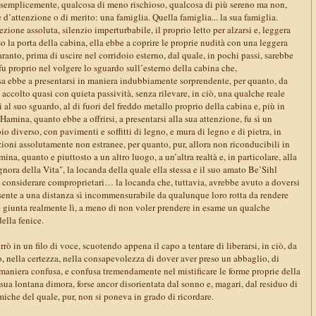
ù semplicemente, qualcosa di meno rischioso, qualcosa di più sereno ma non,
d’attenzione o di merito: una famiglia. Quella famiglia... la sua famiglia.
zione assoluta, silenzio imperturbabile, il proprio letto per alzarsi e, leggera
o la porta della cabina, ella ebbe a coprire le proprie nudità con una leggera
aranto, prima di uscire nel corridoio esterno, dal quale, in pochi passi, sarebbe
u proprio nel volgere lo sguardo sull’esterno della cabina che,
 ebbe a presentarsi in maniera indubbiamente sorprendente, per quanto, da
 accolto quasi con quieta passività, senza rilevare, in ciò, una qualche reale
 al suo sguardo, al di fuori del freddo metallo proprio della cabina e, più in
 Hamina, quanto ebbe a offrirsi, a presentarsi alla sua attenzione, fu sì un
io diverso, con pavimenti e soffitti di legno, e mura di legno e di pietra, in
ioni assolutamente non estranee, per quanto, pur, allora non riconducibili in
na, quanto e piuttosto a un altro luogo, a un’altra realtà e, in particolare, alla
gnora della Vita", la locanda della quale ella stessa e il suo amato Be’Sihl
 considerare comproprietari… la locanda che, tuttavia, avrebbe avuto a doversi
esente a una distanza sì incommensurabile da qualunque loro rotta da rendere
re giunta realmente lì, a meno di non voler prendere in esame un qualche
ella fenice.
in un filo di voce, scuotendo appena il capo a tentare di liberarsi, in ciò, da
, nella certezza, nella consapevolezza di dover aver preso un abbaglio, di
 maniera confusa, e confusa tremendamente nel mistificare le forme proprie della
sua lontana dimora, forse ancor disorientata dal sonno e, magari, dal residuo di
iche del quale, pur, non si poneva in grado di ricordare.