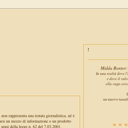
Midda Bontor: 
In una realtà dove l'
e dove il val
ella vaga cerc
D
un nuovo tassell
non rappresenta una testata giornalistica, né è
arsi un mezzo di informazione o un prodotto
WWW
i sensi della legge n. 62 del 7.03.2001.