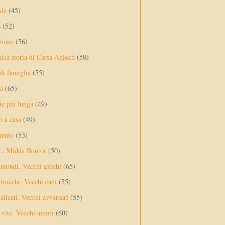
ale
(45)
a
(52)
zione
(56)
gica storia di Carsa Anloch
(50)
 di famiglia
(55)
a
(65)
te più lunga
(49)
o a casa
(49)
mento
(53)
... Midda Bontor
(50)
 mondi. Vecchi giochi
(65)
trucchi. Vecchi cani
(55)
alleati. Vecchi avversari
(55)
vite. Vecchi amori
(60)