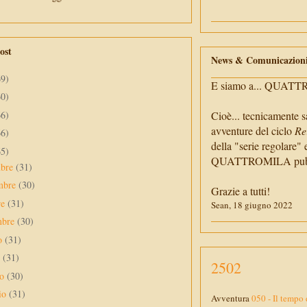
ost
News & Comunicazion
69)
E siamo a... QUAT
60)
66)
Cioè... tecnicamente s
avventure del ciclo
Re
66)
della "serie regolare" 
65)
QUATTROMILA pubbli
mbre
(31)
mbre
(30)
Grazie a tutti!
re
(31)
Sean, 18 giugno 2022
mbre
(30)
to
(31)
o
(31)
2502
no
(30)
io
(31)
Avventura
050 - Il tempo