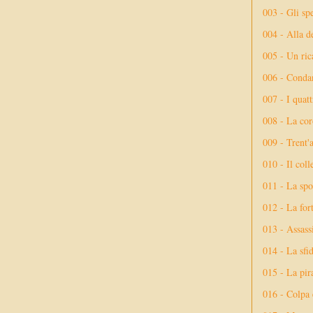
003 - Gli spe
004 - Alla d
005 - Un rica
006 - Conda
007 - I quatt
008 - La cor
009 - Trent'
010 - Il coll
011 - La spo
012 - La fort
013 - Assassi
014 - La sfid
015 - La pir
016 - Colpa 