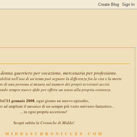
11 gennai
donna guerriero per vocazione, mercenaria per professione.
abilità nell'uso di un'arma può segnare la differenza fra la vita e la morte
ore di una persona si misura sul numero dei propri avversari uccisi,
ando sempre nuove sfide per offrire un senso alla propria esistenza.
11 gennaio 2008
all'
, ogni giorno un nuovo episodio,
o ad ampliare il mosaico di un sempre più vasto universo fantastico...
... in ogni propria accezione!
Scopri subito le
Cronache di Midda
!
.MIDDASCHRONICLES.COM