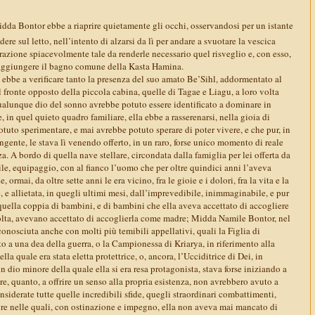
idda Bontor ebbe a riaprire quietamente gli occhi, osservandosi per un istante
dere sul letto, nell’intento di alzarsi da lì per andare a svuotare la vescica
urazione spiacevolmente tale da renderle necessario quel risveglio e, con esso,
raggiungere il bagno comune della Kasta Hamina.
 ebbe a verificare tanto la presenza del suo amato Be’Sihl, addormentato al
l fronte opposto della piccola cabina, quelle di Tagae e Liagu, a loro volta
qualunque dio del sonno avrebbe potuto essere identificato a dominare in
, in quel quieto quadro familiare, ella ebbe a rasserenarsi, nella gioia di
uto sperimentare, e mai avrebbe potuto sperare di poter vivere, e che pur, in
gente, le stava lì venendo offerto, in un raro, forse unico momento di reale
a. A bordo di quella nave stellare, circondata dalla famiglia per lei offerta da
le, equipaggio, con al fianco l’uomo che per oltre quindici anni l’aveva
 ormai, da oltre sette anni le era vicino, fra le gioie e i dolori, fra la vita e la
, e allietata, in quegli ultimi mesi, dall’imprevedibile, inimmaginabile, e pur
quella coppia di bambini, e di bambini che ella aveva accettato di accogliere
 volta, avevano accettato di accoglierla come madre; Midda Namile Bontor, nel
nosciuta anche con molti più temibili appellativi, quali la Figlia di
 a una dea della guerra, o la Campionessa di Kriarya, in riferimento alla
lla quale era stata eletta protettrice, o, ancora, l’Ucciditrice di Dei, in
n dio minore della quale ella si era resa protagonista, stava forse iniziando a
, quanto, a offrire un senso alla propria esistenza, non avrebbero avuto a
siderate tutte quelle incredibili sfide, quegli straordinari combattimenti,
ure nelle quali, con ostinazione e impegno, ella non aveva mai mancato di