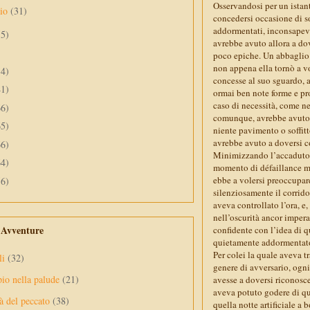
Osservandosi per un istant
aio
(31)
concedersi occasione di so
addormentati, inconsapevo
55)
avrebbe avuto allora a do
poco epiche. Un abbaglio 
non appena ella tornò a vo
34)
concesse al suo sguardo, a
41)
ormai ben note forme e pro
caso di necessità, come ne
66)
comunque, avrebbe avuto 
65)
niente pavimento o soffitto
avrebbe avuto a doversi 
66)
Minimizzando l’accaduto, 
64)
momento di défaillance m
ebbe a volersi preoccupare
56)
silenziosamente il corrido
aveva controllato l’ora, e
nell’oscurità ancor impera
e Avventure
confidente con l’idea di q
quietamente addormentato,
Per colei la quale aveva 
li
(32)
genere di avversario, ogni
pio nella palude
(21)
avesse a doversi riconoscer
aveva potuto godere di que
à del peccato
(38)
quella notte artificiale a