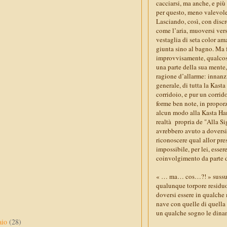
cacciarsi, ma anche, e pi
per questo, meno valevole 
Lasciando, così, con discre
come l’aria, muoversi vers
vestaglia di seta color am
giunta sino al bagno. Ma f
improvvisamente, qualcosa
una parte della sua mente,
ragione d’allarme: innanzi
generale, di tutta la Kasta
corridoio, e pur un corrido
forme ben note, in proporz
alcun modo alla Kasta Hami
realtà propria de "Alla Si
avrebbero avuto a doversi
riconoscere qual allor pr
impossibile, per lei, esse
coinvolgimento da parte d
« … ma… cos…?! » sussurrò 
qualunque torpore residuo
doversi essere in qualche
nave con quelle di quella 
un qualche sogno le dinam
aio
(28)