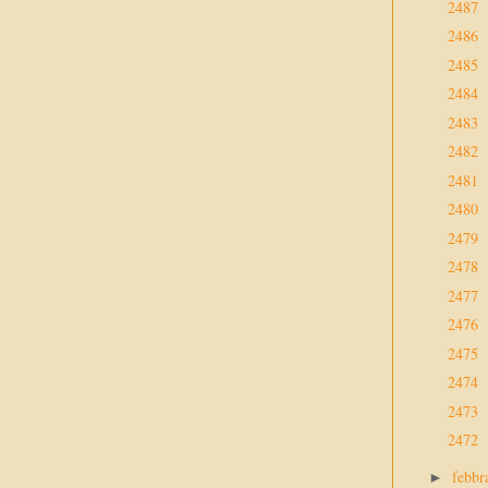
2487
2486
2485
2484
2483
2482
2481
2480
2479
2478
2477
2476
2475
2474
2473
2472
febbr
►