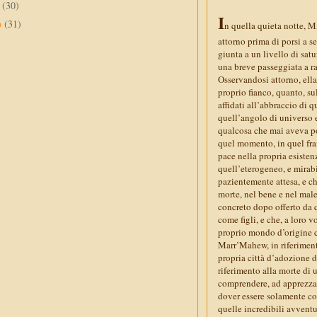
e
(30)
I
o
(31)
n quella quieta notte, M
attorno prima di porsi a se
giunta a un livello di sat
una breve passeggiata a 
Osservandosi attorno, ella
proprio fianco, quanto, su
affidati all’abbraccio di 
quell’angolo di universo e
qualcosa che mai aveva pot
quel momento, in quel fran
pace nella propria esistenz
quell’eterogeneo, e mirabi
pazientemente attesa, e che,
morte, nel bene e nel male
concreto dopo offerto da 
come figli, e che, a loro
proprio mondo d’origine co
Marr’Mahew, in riferimento
propria città d’adozione de
riferimento alla morte di u
comprendere, ad apprezzare
dover essere solamente con
quelle incredibili avvent