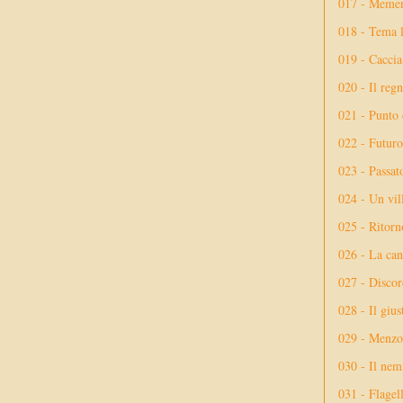
017 - Meme
018 - Tema l
019 - Caccia
020 - Il reg
021 - Punto 
022 - Futuro
023 - Passat
024 - Un vil
025 - Ritorno
026 - La ca
027 - Discor
028 - Il giu
029 - Menzog
030 - Il nem
031 - Flagel