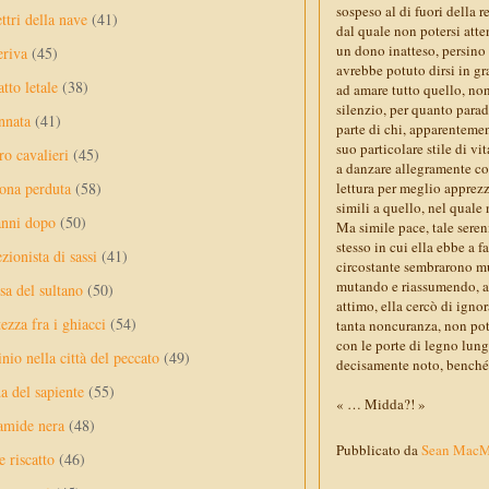
sospeso al di fuori della 
ttri della nave
(41)
dal quale non potersi atte
un dono inatteso, persino
eriva
(45)
avrebbe potuto dirsi in gr
tto letale
(38)
ad amare tutto quello, no
silenzio, per quanto para
nnata
(41)
parte di chi, apparentemen
suo particolare stile di vit
ro cavalieri
(45)
a danzare allegramente co
lettura per meglio apprezz
ona perduta
(58)
simili a quello, nel quale
anni dopo
(50)
Ma simile pace, tale sere
stesso in cui ella ebbe a f
ezionista di sassi
(41)
circostante sembrarono mu
mutando e riassumendo, anc
sa del sultano
(50)
attimo, ella cercò di ignor
ezza fra i ghiacci
(54)
tanta noncuranza, non pot
con le porte di legno lun
nio nella città del peccato
(49)
decisamente noto, benché,
a del sapiente
(55)
« … Midda?! »
amide nera
(48)
Pubblicato da
Sean Mac
e riscatto
(46)