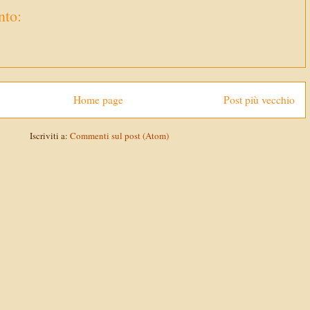
to:
Home page
Post più vecchio
Iscriviti a:
Commenti sul post (Atom)