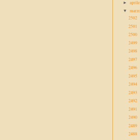
april
►
marz
▼
2502
2501
2500
2499
2498
2497
2496
2495
2494
2493
2492
2491
2490
2489
2488