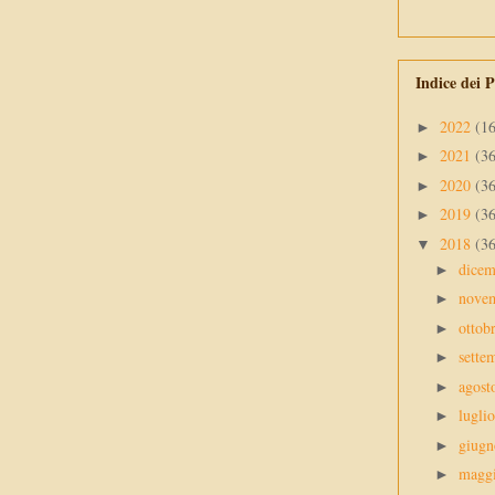
Indice dei P
2022
(1
►
2021
(3
►
2020
(3
►
2019
(3
►
2018
(3
▼
dice
►
nove
►
ottob
►
sette
►
agos
►
lugli
►
giug
►
magg
►