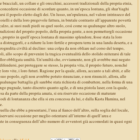
bracciali, un collare e gli orecchini, accessori tradizionali della propria etnia,
concedersi occasione di scordare quanto, in un’epoca lontana, gli shar’tiaghi
rsi il popolo eletto dagli dei. Un lusso, un’opulenza, nel valore intrinseco del
ioielli e della loro pregevole fattura, in brutale contrasto all’apparente povertà
calzo, ai suoi nudi piedi su quel suolo, così come su qualunque altro suolo,
tradizioni del proprio popolo, della propria gente, a non permettergli occasione
, proprio in quell’epoca lontana di massimo splendore, fosse stata la loro
 a distruggerli, e a ridurre la loro fertile e prospera terra in una landa deserta, e a
progredita civiltà al declino: una colpa da non obliare nel corso del tempo,
li, allo scopo di prevenire la tragica eventualità dello stolido reiterarsi di tale
llor obbligata umiltà. Un’umiltà che, ovviamente, non gli avrebbe mai negato
 difendersi, per proteggere se stesso, la propria vita, il proprio futuro, nonché
e loro vite, i loro futuri. Ragione per la quale, allora, accanto a tali abiti, e alle
l suo popolo, egli non avrebbe potuto rinunciare, e non rinunciò, allora, alle
qualunque battaglia gli sarebbe stata richiesta di combattere, nella forma di una
ungo pugnale, tanto discreto quanto agile, e di una pistola laser, con la quale,
sa da parte della propria amata, si era riservato occasione di maturare
odi di lontananza che ella si era concessa da lui, e dalla Kasta Hamina, nel
e.
uella che ebbe a presentarsi, l’una al fianco dell’altro, sulla soglia del locale,
iservarsi occasione per meglio orientarsi all’interno di quell’area e
ente in conseguenza dell’alto numero di avventori già accomodati in quasi ogni