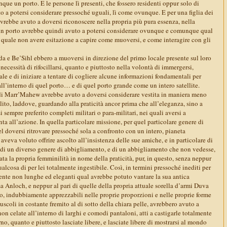
ue un porto. E le persone lì presenti, che fossero residenti oppur solo di
o a potersi considerare pressoché uguali, lì come ovunque. E per una figlia dei
rebbe avuto a doversi riconoscere nella propria più pura essenza, nella
 un porto avrebbe quindi avuto a potersi considerare ovunque e comunque qual
el quale non avere esitazione a capire come muoversi, e come interagire con gli
da e Be’Sihl ebbero a muoversi in direzione del primo locale presente sul loro
ecessità di rifocillarsi, quanto e piuttosto nella volontà di immergersi,
le e di iniziare a tentare di cogliere alcune informazioni fondamentali per
all’interno di quel porto… e di quel porto grande come un intero satellite.
a di Marr’Mahew avrebbe avuto a doversi considerare vestita in maniera meno
olito, laddove, guardando alla praticità ancor prima che all’eleganza, sino a
empre preferito completi militari o para-militari, nei quali aversi a
a all’azione. In quella particolare missione, per quel particolare genere di
nel doversi ritrovare pressoché sola a confronto con un intero, pianeta
 aveva voluto offrire ascolto all’insistenza delle sue amiche, e in particolare di
a di un diverso genere di abbigliamento, e di un abbigliamento che non vedesse,
ata la propria femminilità in nome della praticità, pur, in questo, senza neppur
alcosa di per lei totalmente ingestibile. Così, in termini pressoché inediti per
mente non lunghe ed eleganti qual avrebbe potuto vantare la sua antica
 Anloch, e neppur al pari di quelle della propria attuale sorella d’armi Duva
no, indubbiamente apprezzabili nelle proprie proporzioni e nelle proprie forme
uscoli in costante fremito al di sotto della chiara pelle, avrebbero avuto a
non celate all’interno di larghi e comodi pantaloni, atti a castigarle totalmente
o, quanto e piuttosto lasciate libere, e lasciate libere di mostrarsi al mondo