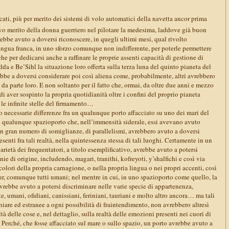
raccati, più per merito dei sistemi di volo automatici della navetta ancor prima
ivo merito della donna guerriero nel pilotare la medesima, laddove già buon
bbe avuto a doversi riconoscere, in quegli ultimi mesi, qual rivolto
ingua franca, in uno sforzo comunque non indifferente, per poterle permettere
he per dedicarsi anche a raffinare le proprie assenti capacità di gestione di
da e Be’Sihl la situazione loro offerta sulla terza luna del quinto pianeta del
bbe a doversi considerare poi così aliena come, probabilmente, altri avrebbero
 da parte loro. E non soltanto per il fatto che, ormai, da oltre due anni e mezzo
i aver sospinto la propria quotidianità oltre i confini del proprio pianeta
 le infinite stelle del firmamento…
o necessarie differenze fra un qualunque porto affacciato su uno dei mari del
 qualunque spazioporto che, nell’immensità siderale, essi avevano avuto
un gran numero di somiglianze, di parallelismi, avrebbero avuto a doversi
esenti fra tali realtà, nella quintessenza stessa di tali luoghi. Certamente in un
arietà dei frequentatori, a titolo esemplificativo, avrebbe avuto a potersi
nie di origine, includendo, magari, tranithi, kofreyoti, y’shalfichi e così via
colori della propria carnagione, o nella propria lingua o nei propri accenti, così
ur, comunque tutti umani; nel mentre in cui, in uno spazioporto come quello, la
avrebbe avuto a potersi discriminare nelle varie specie di appartenenza,
 umani, ofidiani, canissiani, feriniani, tauriani e molto altro ancora… ma tali
chiare ed estranee a ogni possibilità di fraintendimento, non avrebbero altresì
tà delle cose e, nel dettaglio, sulla realtà delle emozioni presenti nei cuori di
Perché, che fosse affacciato sul mare o sullo spazio, un porto avrebbe avuto a