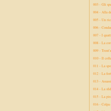
003 - Gli spe
004 - Alla d
005 - Un rica
006 - Conda
007 - I quatt
008 - La cor
009 - Trent'
010 - Il coll
011 - La spo
012 - La fort
013 - Assassi
014 - La sfid
015 - La pir
016 - Colpa 