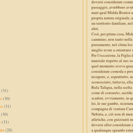
doversi considerare comunq
passaggio, avrebbero avut
mari qual Midda Bontor av
propria natura originale,
un territorio familiare, n
altri.
Così, per prima cosa, Mid
cammino, non tanto nella n
pienamente, nel clima loca
meglio avere a orientarsi 
Per l’occasione, la Figli
marziale rispetto al suo s
quel momento aveva quasi s
considerare comoda e pront
recupero, e, soprattutto, 
sconosciuto, tuttavia, ella
Rula Taliqua, nella scelt
o
(31)
come di consueto, sacrific
scadere, ovviamente, in qu
no
(30)
lei, le sue gambe, sicura
io
(31)
compagna di ventura Carsa
e
(30)
Nebiria, e, ciò non di me
atletiche, con guizzanti m
o
(31)
doversi allor considerare 
aio
(28)
a qualunque sguardo estern