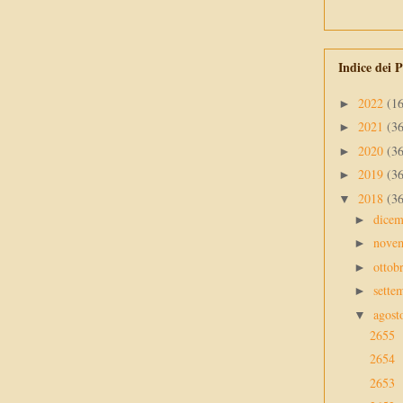
Indice dei P
2022
(1
►
2021
(3
►
2020
(3
►
2019
(3
►
2018
(3
▼
dice
►
nove
►
ottob
►
sette
►
agos
▼
2655
2654
2653