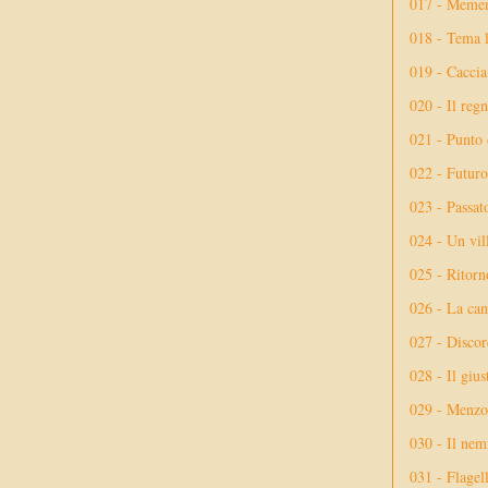
017 - Meme
018 - Tema l
019 - Caccia
020 - Il reg
021 - Punto 
022 - Futuro
023 - Passat
024 - Un vil
025 - Ritorno
026 - La ca
027 - Discor
028 - Il giu
029 - Menzog
030 - Il nem
031 - Flagel