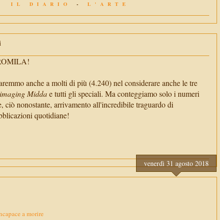
IL DIARIO
-
L'ARTE
i
TROMILA!
aremmo anche a molti di più (4.240) nel considerare anche le tre
imaging Midda
e tutti gli speciali. Ma conteggiamo solo i numeri
e, ciò nonostante, arrivamento all'incredibile traguardo di
cazioni quotidiane!
venerdì 31 agosto 2018
ncapace a morire