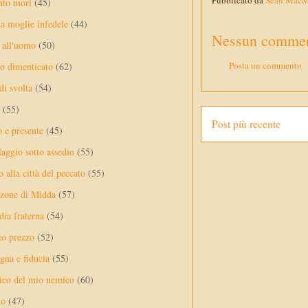
Pubblicato da
Sean Mac
nto mori
(45)
a moglie infedele
(44)
Nessun commen
 all'uomo
(50)
Posta un commento
no dimenticato
(62)
di svolta
(54)
(55)
Post più recente
o e presente
(45)
laggio sotto assedio
(55)
 alla città del peccato
(55)
nzone di Midda
(57)
dia fraterna
(54)
sto prezzo
(52)
na e fiducia
(55)
ico del mio nemico
(60)
lo
(47)