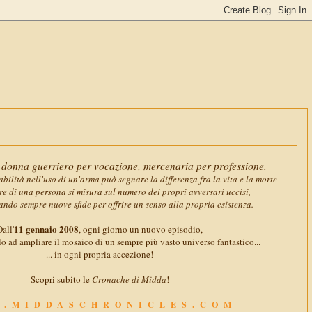
11 gennaio 
donna guerriero per vocazione, mercenaria per professione.
abilità nell'uso di un'arma può segnare la differenza fra la vita e la morte
ore di una persona si misura sul numero dei propri avversari uccisi,
ando sempre nuove sfide per offrire un senso alla propria esistenza.
11 gennaio 2008
all'
, ogni giorno un nuovo episodio,
o ad ampliare il mosaico di un sempre più vasto universo fantastico...
... in ogni propria accezione!
Scopri subito le
Cronache di Midda
!
.MIDDASCHRONICLES.COM