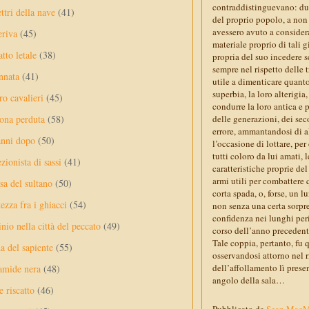
contraddistinguevano: due 
ttri della nave
(41)
del proprio popolo, a non 
avessero avuto a considera
eriva
(45)
materiale proprio di tali g
tto letale
(38)
propria del suo incedere s
sempre nel rispetto delle 
nnata
(41)
utile a dimenticare quanto
superbia, la loro alterigia,
ro cavalieri
(45)
condurre la loro antica e 
delle generazioni, dei seco
ona perduta
(58)
errore, ammantandosi di a
anni dopo
(50)
l’occasione di lottare, per
tutti coloro da lui amati, l
ezionista di sassi
(41)
caratteristiche proprie de
armi utili per combattere 
sa del sultano
(50)
corta spada, o, forse, un l
ezza fra i ghiacci
(54)
non senza una certa sorpre
confidenza nei lunghi peri
nio nella città del peccato
(49)
corso dell’anno precedent
Tale coppia, pertanto, fu q
a del sapiente
(55)
osservandosi attorno nel r
dell’affollamento lì pres
amide nera
(48)
angolo della sala…
e riscatto
(46)