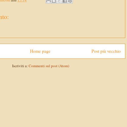
Malcom
alle
15:14
to:
Home page
Post più vecchio
Iscriviti a:
Commenti sul post (Atom)