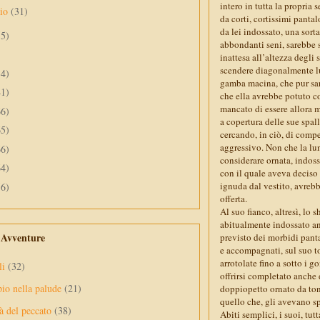
intero in tutta la propria 
aio
(31)
da corti, cortissimi panta
da lei indossato, una sort
55)
abbondanti seni, sarebbe sc
inattesa all’altezza degli 
scendere diagonalmente lun
34)
gamba macina, che pur sar
41)
che ella avrebbe potuto c
mancato di essere allora m
66)
a copertura delle sue spall
65)
cercando, in ciò, di comp
aggressivo. Non che la lu
66)
considerare ornata, indossa
64)
con il quale aveva deciso 
ignuda dal vestito, avrebb
56)
offerta.
Al suo fianco, altresì, lo
abitualmente indossato an
e Avventure
previsto dei morbidi panta
e accompagnati, sul suo t
arrotolate fino a sotto i 
li
(32)
offrirsi completato anche 
pio nella palude
(21)
doppiopetto ornato da ton
quello che, gli avevano sp
à del peccato
(38)
Abiti semplici, i suoi, tu