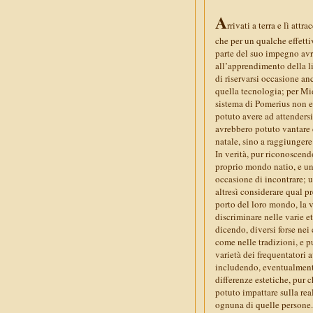
A
rrivati a terra e lì att
che per un qualche effett
parte del suo impegno avre
all’apprendimento della l
di riservarsi occasione anc
quella tecnologia; per Mid
sistema di Pomerius non e
potuto avere ad attendersi
avrebbero potuto vantare d
natale, sino a raggiungere
In verità, pur riconoscend
proprio mondo natio, e un
occasione di incontrare; 
altresì considerare qual pr
porto del loro mondo, la v
discriminare nelle varie et
dicendo, diversi forse nei 
come nelle tradizioni, e p
varietà dei frequentatori 
includendo, eventualmente,
differenze estetiche, pur 
potuto impattare sulla real
ognuna di quelle persone. 