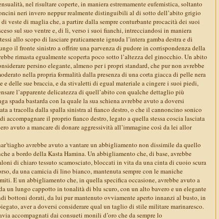
sensualità, nel risultare coperte, in maniera estremamente eufemistica, soltanto
loncini neri invero neppur realmente distinguibili al di sotto dell’abito grigio
a di veste di maglia che, a partire dalla sempre conturbante procacità dei suoi
eso sul suo ventre e, di lì, verso i suoi fianchi, intrecciandosi in maniera
stessi allo scopo di lasciare praticamente ignuda l’intera gamba destra e di
go il fronte sinistro a offrire una parvenza di pudore in corrispondenza della
ebbe rimasta egualmente scoperta poco sotto l’altezza del ginocchio. Un abito
onsiderare persino elegante, almeno per i propri standard, che pur non avrebbe
oderato nella propria formalità dalla presenza di una corta giacca di pelle nera
e e delle sue braccia, e da stivaletti di egual materiale a cingere i suoi piedi,
ensare l’apparente delicatezza di quell’abito con qualche dettaglio più
nga spada bastarda con la quale la sua schiena avrebbe avuto a doversi
ta a tracolla dalla spalla sinistra al fianco destro, o che il cannoncino sonico
di accompagnare il proprio fianco destro, legato a quella stessa coscia lasciata
ero avuto a mancare di donare aggressività all’immagine così da lei allor
 shar’tiagho avrebbe avuto a vantare un abbigliamento non dissimile da quello
che a bordo della Kasta Hamina. Un abbigliamento che, di base, avrebbe
loni di chiaro tessuto scamosciato, bloccati in vita da una cinta di cuoio scura
orso, da una camicia di lino bianco, mantenuta sempre con le maniche
gomiti. E un abbigliamento che, in quella specifica occasione, avrebbe avuto a
da un lungo cappotto in tonalità di blu scuro, con un alto bavero e un elegante
di bottoni dorati, da lui pur mantenuto ovviamente aperto innanzi al busto, in
iegato, aver a doversi considerare qual un taglio di stile militare marinaresco.
ttavia accompagnati dai consueti monili d’oro che da sempre lo