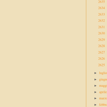
2635
2634
2633
2632
2631
2630
2629
2628
2627
2626
2625
lugli
►
giug
►
magg
►
april
►
marz
►
febbr
►