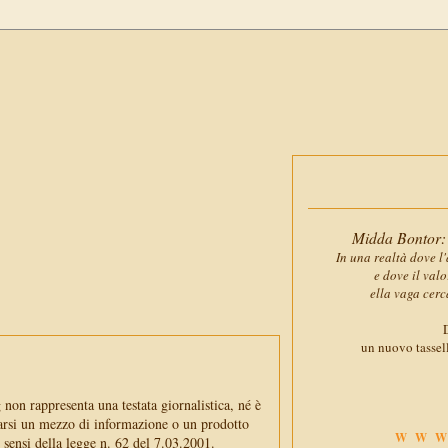
Midda Bontor: 
In una realtà dove l'
e dove il val
ella vaga cerc
D
un nuovo tassell
non rappresenta una testata giornalistica, né è
arsi un mezzo di informazione o un prodotto
WWW
i sensi della legge n. 62 del 7.03.2001.