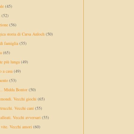
ale
(45)
a
(52)
zione
(56)
gica storia di Carsa Anloch
(50)
 di famiglia
(55)
a
(65)
te più lunga
(49)
o a casa
(49)
mento
(53)
... Midda Bontor
(50)
 mondi. Vecchi giochi
(65)
trucchi. Vecchi cani
(55)
alleati. Vecchi avversari
(55)
vite. Vecchi amori
(60)