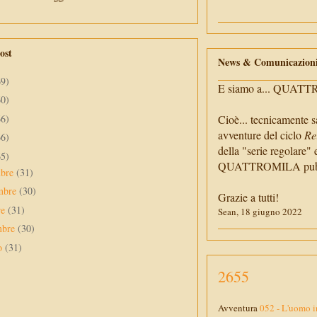
ost
News & Comunicazion
69)
E siamo a... QUAT
60)
66)
Cioè... tecnicamente s
avventure del ciclo
Re
66)
della "serie regolare" 
65)
QUATTROMILA pubbli
mbre
(31)
mbre
(30)
Grazie a tutti!
re
(31)
Sean, 18 giugno 2022
mbre
(30)
to
(31)
2655
Avventura
052 - L'uomo i