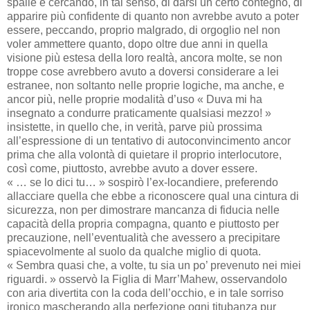
spalle e cercando, in tal senso, di darsi un certo contegno, di
apparire più confidente di quanto non avrebbe avuto a poter
essere, peccando, proprio malgrado, di orgoglio nel non
voler ammettere quanto, dopo oltre due anni in quella
visione più estesa della loro realtà, ancora molte, se non
troppe cose avrebbero avuto a doversi considerare a lei
estranee, non soltanto nelle proprie logiche, ma anche, e
ancor più, nelle proprie modalità d’uso « Duva mi ha
insegnato a condurre praticamente qualsiasi mezzo! »
insistette, in quello che, in verità, parve più prossima
all’espressione di un tentativo di autoconvincimento ancor
prima che alla volontà di quietare il proprio interlocutore,
così come, piuttosto, avrebbe avuto a dover essere.
« … se lo dici tu… » sospirò l’ex-locandiere, preferendo
allacciare quella che ebbe a riconoscere qual una cintura di
sicurezza, non per dimostrare mancanza di fiducia nelle
capacità della propria compagna, quanto e piuttosto per
precauzione, nell’eventualità che avessero a precipitare
spiacevolmente al suolo da qualche miglio di quota.
« Sembra quasi che, a volte, tu sia un po’ prevenuto nei miei
riguardi. » osservò la Figlia di Marr’Mahew, osservandolo
con aria divertita con la coda dell’occhio, e in tale sorriso
ironico mascherando alla perfezione ogni titubanza pur