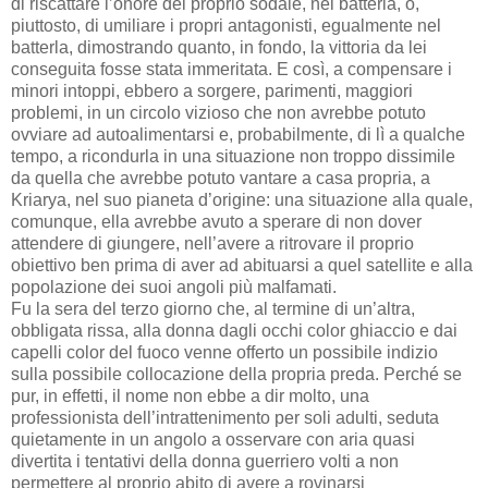
di riscattare l’onore del proprio sodale, nel batterla, o,
piuttosto, di umiliare i propri antagonisti, egualmente nel
batterla, dimostrando quanto, in fondo, la vittoria da lei
conseguita fosse stata immeritata. E così, a compensare i
minori intoppi, ebbero a sorgere, parimenti, maggiori
problemi, in un circolo vizioso che non avrebbe potuto
ovviare ad autoalimentarsi e, probabilmente, di lì a qualche
tempo, a ricondurla in una situazione non troppo dissimile
da quella che avrebbe potuto vantare a casa propria, a
Kriarya, nel suo pianeta d’origine: una situazione alla quale,
comunque, ella avrebbe avuto a sperare di non dover
attendere di giungere, nell’avere a ritrovare il proprio
obiettivo ben prima di aver ad abituarsi a quel satellite e alla
popolazione dei suoi angoli più malfamati.
Fu la sera del terzo giorno che, al termine di un’altra,
obbligata rissa, alla donna dagli occhi color ghiaccio e dai
capelli color del fuoco venne offerto un possibile indizio
sulla possibile collocazione della propria preda. Perché se
pur, in effetti, il nome non ebbe a dir molto, una
professionista dell’intrattenimento per soli adulti, seduta
quietamente in un angolo a osservare con aria quasi
divertita i tentativi della donna guerriero volti a non
permettere al proprio abito di avere a rovinarsi