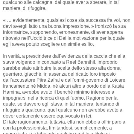
qualcuno alle calcagna, dal quale aver a sperare, in tal
maniera, di rifuggire.
« … evidentemente, qualsiasi cosa sia successa fra voi, non
devi avergli fatto una buona impressione. » ironizzò la sua
informatrice, supponendo, erroneamente, di aver appena
ritrovato nell’Ucciditrice di Dei la motivazione per la quale
egli aveva potuto scegliere un simile esilio.
In verità, a prescindere dall’evidenza della caccia che ella
stava volgendo in contrasto a Reel Bannihil, improprio
sarebbe stato attribuire la scelta dello stesso alla donna
guerriero, giacché, in assenza del ricatto loro imposto
dall’accusatore Pitra Zafral e dall’omni-governo di Loicare,
francamente né Midda, né alcun altro a bordo della Kasta
Hamina, avrebbe avuto il benché minimo interesse a
impegnarsi nella ricerca di quell’uomo. Ragione per la
quale, se davvero egli stava, in tal maniera, tentando di
rifuggire a qualcuno, quel qualcuno non avrebbe avuto a
dover certamente essere equivocato in lei.
Di tale ragionamento, tuttavia, ella non ebbe a offrir parola
con la professionista, limitandosi, semplicemente, a
ringraziarla, e a tributarle qualche credito a titolo di