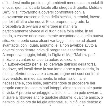
diffondersi molto presto negli ambienti meno raccomandabili
e, così, giunti al quarto locale alla stregua di quello, Midda e
Be’Sihl si ritrovarono a doversi confrontare con la
nuovamente crescente fama della stessa, in termini, invero,
per lei tutt’altro che nuovi. E se, proprio malgrado, la
prospettiva di ovviare a emergere in maniera
particolarmente vivace al di fuori della folla ebbe, in tal
modo, a essere necessariamente accantonata, quella nuova
situazione portò seco alcuni vantaggi, insieme ad alcuni
svantaggi, con i quali, appunto, ella non avrebbe avuto a
doversi considerare priva di pregressa esperienza.
A proprio vantaggio, infatti, la Figlia di Marr’Mahew poté
iniziare a vantare una certa autorevolezza, e
un’autorevolezza per lei sol derivate dall’uso della forza,
laddove, nei locali dove la sua fama ebbe a precederla, in
molti preferirono ovviare a cercare rogne nei suoi confronti,
favorendole, immediatamente, le informazioni a lei
necessarie e, con esse, permettendole di procedere nel
proprio cammino con minori intoppi, almeno sotto tale punto
di vista. A proprio svantaggio, altresì, ella non poté ovviare a
iniziare a ritrovare anche qualche sfidante, qualche amico, o
nemico, di coloro da lei già affrontati, e, in ciò, desideroso o