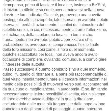
ricompensa, prima di lasciare il locale e, insieme a Be’Sihl,
di iniziare a riflettere su come aver a muoversi nella nuova
direzione loro indicata. Giacché, pur avendo una navetta
posteggiata allo spazioporto, tale risorsa non avrebbe potuto
riservarsi libertà di azione entro i confini dell’atmosfera del
satellite senza, in ciò, necessariamente attrarre l’attenzione,
e il richiamo, della capitaneria locale, in termini che,
francamente, non avrebbe potuto apprezzare e che,
probabilmente, avrebbero sì compromesso l’esito finale
della loro missione, così come, sino a quel momento,
qualche scazzottata per locali non aveva ancora avuto
occasione di compiere, ovviando, comunque, a coinvolgere
l’interesse delle autorità.
Passo successivo a quanto compiuto sino a quel momento,
quindi, fu quello di ritornare alla parte più raccomandabile di
quel vasto insediamento lunare e lì cercare informazioni nel
merito della possibilità di muoversi verso sud, accompagnati
da qualcuno o, meglio ancora, in autonomia. E se, limitando
necessariamente le loro possibilità di scelta, alcun sistema
di linea avrebbe avuto a dirigersi in quella direzione,
escludendola dalle mete più frequentate dalla popolazione
autoctona o dagli stranieri di passaggio, quanto poterono