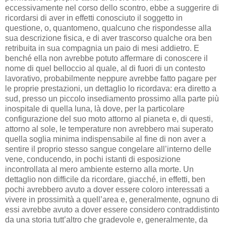
eccessivamente nel corso dello scontro, ebbe a suggerire di
ricordarsi di aver in effetti conosciuto il soggetto in
questione, o, quantomeno, qualcuno che rispondesse alla
sua descrizione fisica, e di aver trascorso qualche ora ben
retribuita in sua compagnia un paio di mesi addietro. E
benché ella non avrebbe potuto affermare di conoscere il
nome di quel belloccio al quale, al di fuori di un contesto
lavorativo, probabilmente neppure avrebbe fatto pagare per
le proprie prestazioni, un dettaglio lo ricordava: era diretto a
sud, presso un piccolo insediamento prossimo alla parte più
inospitale di quella luna, là dove, per la particolare
configurazione del suo moto attorno al pianeta e, di questi,
attorno al sole, le temperature non avrebbero mai superato
quella soglia minima indispensabile al fine di non aver a
sentire il proprio stesso sangue congelare all’interno delle
vene, conducendo, in pochi istanti di esposizione
incontrollata al mero ambiente esterno alla morte. Un
dettaglio non difficile da ricordare, giacché, in effetti, ben
pochi avrebbero avuto a dover essere coloro interessati a
vivere in prossimità a quell’area e, generalmente, ognuno di
essi avrebbe avuto a dover essere considero contraddistinto
da una storia tutt’altro che gradevole e, generalmente, da