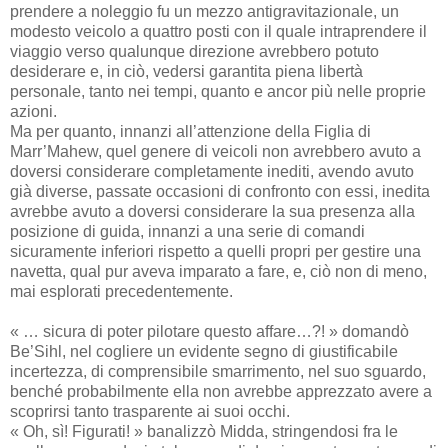
prendere a noleggio fu un mezzo antigravitazionale, un
modesto veicolo a quattro posti con il quale intraprendere il
viaggio verso qualunque direzione avrebbero potuto
desiderare e, in ciò, vedersi garantita piena libertà
personale, tanto nei tempi, quanto e ancor più nelle proprie
azioni.
Ma per quanto, innanzi all’attenzione della Figlia di
Marr’Mahew, quel genere di veicoli non avrebbero avuto a
doversi considerare completamente inediti, avendo avuto
già diverse, passate occasioni di confronto con essi, inedita
avrebbe avuto a doversi considerare la sua presenza alla
posizione di guida, innanzi a una serie di comandi
sicuramente inferiori rispetto a quelli propri per gestire una
navetta, qual pur aveva imparato a fare, e, ciò non di meno,
mai esplorati precedentemente.
« … sicura di poter pilotare questo affare…?! » domandò
Be’Sihl, nel cogliere un evidente segno di giustificabile
incertezza, di comprensibile smarrimento, nel suo sguardo,
benché probabilmente ella non avrebbe apprezzato avere a
scoprirsi tanto trasparente ai suoi occhi.
« Oh, sì! Figurati! » banalizzò Midda, stringendosi fra le