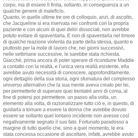
corpo, ma di essere lì finita, soltanto, in conseguenza a un
qualche genere di maleficio.
Quanto, in quelle ultime tre ore di colloquio, anzi, di ascolto,
che Jacqueline si era riservata nei confronti con la propria
paziente e con alcuni di quei deliri dissociati, non avrebbe
potuto evitare di spaventarla. E non di spaventarla nel timore
di qualche reazione violenta da parte della stessa, quanto e
piuttosto per la mole di lavoro che, nei giorni successivi,
nelle settimane successive, le sarebbe stata richiesta.
Giacché, prima ancora di poter sperare di ricondurre Maddie
a contatto con la realtà, e l’unica vera realtà esistente, ella
avrebbe avuto necessità di conoscere, approfonditamente,
ogni dettaglio della sua storia, ogni sfumatura del complesso
universo alternativo che la sua mente aveva creato per lei,
per permetterle di superare quei trentatré anni di coma, al
fine di potersi poi permettere, un passo alla volta, un
elemento alla volta, di razionalizzare tutto ciò e, in questo, di
guidarla a tornare a essere la donna che avrebbe dovuto
essere se soltanto quel lontano incidente non avesse così
negativamente segnato il suo fato. Fortunato paradosso a
margine di tutto quello che, sino a quel momento, le era
stata concessa occasione di ascoltare, infatti, avrebbe avuto