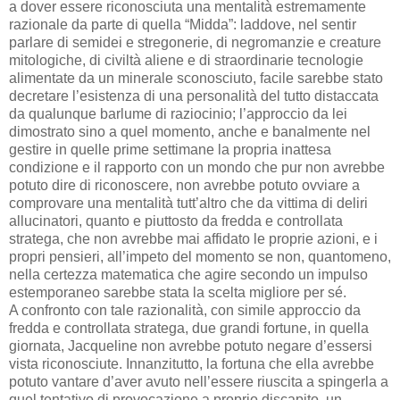
a dover essere riconosciuta una mentalità estremamente
razionale da parte di quella “Midda”: laddove, nel sentir
parlare di semidei e stregonerie, di negromanzie e creature
mitologiche, di civiltà aliene e di straordinarie tecnologie
alimentate da un minerale sconosciuto, facile sarebbe stato
decretare l’esistenza di una personalità del tutto distaccata
da qualunque barlume di raziocinio; l’approccio da lei
dimostrato sino a quel momento, anche e banalmente nel
gestire in quelle prime settimane la propria inattesa
condizione e il rapporto con un mondo che pur non avrebbe
potuto dire di riconoscere, non avrebbe potuto ovviare a
comprovare una mentalità tutt’altro che da vittima di deliri
allucinatori, quanto e piuttosto da fredda e controllata
stratega, che non avrebbe mai affidato le proprie azioni, e i
propri pensieri, all’impeto del momento se non, quantomeno,
nella certezza matematica che agire secondo un impulso
estemporaneo sarebbe stata la scelta migliore per sé.
A confronto con tale razionalità, con simile approccio da
fredda e controllata stratega, due grandi fortune, in quella
giornata, Jacqueline non avrebbe potuto negare d’essersi
vista riconosciute. Innanzitutto, la fortuna che ella avrebbe
potuto vantare d’aver avuto nell’essere riuscita a spingerla a
quel tentativo di provocazione a proprio discapito, un