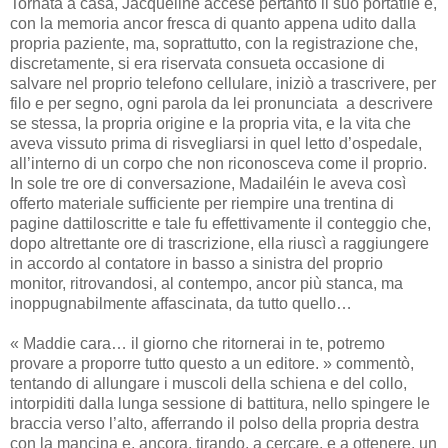
Tornata a casa, Jacqueline accese pertanto il suo portatile e,
con la memoria ancor fresca di quanto appena udito dalla
propria paziente, ma, soprattutto, con la registrazione che,
discretamente, si era riservata consueta occasione di
salvare nel proprio telefono cellulare, iniziò a trascrivere, per
filo e per segno, ogni parola da lei pronunciata a descrivere
se stessa, la propria origine e la propria vita, e la vita che
aveva vissuto prima di risvegliarsi in quel letto d’ospedale,
all’interno di un corpo che non riconosceva come il proprio.
In sole tre ore di conversazione, Madailéin le aveva così
offerto materiale sufficiente per riempire una trentina di
pagine dattiloscritte e tale fu effettivamente il conteggio che,
dopo altrettante ore di trascrizione, ella riuscì a raggiungere
in accordo al contatore in basso a sinistra del proprio
monitor, ritrovandosi, al contempo, ancor più stanca, ma
inoppugnabilmente affascinata, da tutto quello…
« Maddie cara… il giorno che ritornerai in te, potremo
provare a proporre tutto questo a un editore. » commentò,
tentando di allungare i muscoli della schiena e del collo,
intorpiditi dalla lunga sessione di battitura, nello spingere le
braccia verso l’alto, afferrando il polso della propria destra
con la mancina e, ancora, tirando, a cercare, e a ottenere, un