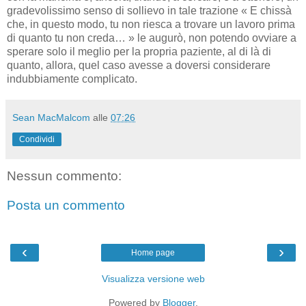
gradevolissimo senso di sollievo in tale trazione « E chissà
che, in questo modo, tu non riesca a trovare un lavoro prima
di quanto tu non creda… » le augurò, non potendo ovviare a
sperare solo il meglio per la propria paziente, al di là di
quanto, allora, quel caso avesse a doversi considerare
indubbiamente complicato.
Sean MacMalcom
alle
07:26
Condividi
Nessun commento:
Posta un commento
‹
›
Home page
Visualizza versione web
Powered by
Blogger
.