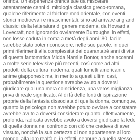
onirica. Un’esperienza onirica tale da miscelare
attentamente cenni di mitologia classica greco-romana,
qualche riferimento al folclore mediorientale, con eventi
storici medioevali e rinascimentali, sino ad arrivare ai grandi
classici della letteratura di genere moderna, da Howard a
Lovecraft, non ignorando ovviamente Burroughs. In effetti,
non fosse caduta in coma a metà degli anni ’80, facile
sarebbe stato poter riconoscere, nelle sue parole, in quei
primi riferimenti alla complessità dei quarantatré anni di vita
di questa fantomatica Midda Namile Bontor, anche accenni
a molte serie televisive più recenti, così come ad altri
prodotti della cultura moderna, quali fumetti americani e
anime giapponesi: ma, in merito a questi ultimi casi,
probabilmente la questione avrebbe avuto a doversi
giudicare qual una mera coincidenza, una verosimiglianza
priva di reale significato. Al di là delle fonti di ispirazione
proprie della fantasia dissociata di quella donna, comunque,
quanto la psicologa non avrebbe potuto ovviare a constatare
avrebbe avuto a doversi considerare quanto, effettivamente,
profonda, radicata avrebbe avuto a doversi giudicare la fede
di quella donna nel confronto con ciò che credeva di aver
vissuto, nonché la sua certezza di non appartenere al loro
mondo, alla loro realtà e, in effetti, neppure a quello stesso