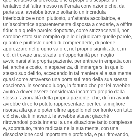
tentativo dall’altra mosso nell’errata convinzione che, da
parte sua, avrebbe trovato soltanto un’incredula
interlocutrice e non, piuttosto, un’attenta ascoltatrice, e
un’ascoltatrice apparentemente disposta a crederle, a offrire
fiducia a quelle parole: dopotutto, come strizzacervelli, non
sarebbe stato suo compito quello di giudicare quelle parole,
quanto e piuttosto quello di comprenderle, di poterle
apprezzare nel proprio valore, nel proprio significato e, in
ciò, di trovare una strada, un’opportunità per meglio
avvicinarsi alla propria paziente, per entrare in empatia con
lei, anche a costo, in apparenza, di immergersi in quello
stesso suo delirio, accedendo in tal maniera alla sua mente
quasi come attraverso una porta sul retro della sua stessa
coscienza. In secondo luogo, la fortuna che per lei avrebbe
avuto a dover essere considerata incarnata proprio dalla
stessa razionalità della propria paziente, che, di lì in avanti,
avrebbe di certo potuto rappresentare, per lei, la migliore
risorsa alla quale poter offrire appello nel confronto con tutto
ciò che, da lì in avanti, le avrebbe attese: giacché
ritrovandosi posta innanzi a una situazione tanto complessa,
e, soprattutto, tanto radicata nella sua mente, con una
dissociazione così importante e profonda, e pur ritrovando,