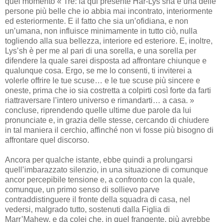
quel momento « Tre: la qui presente Har-Lys’sha è una delle
persone più belle che io abbia mai incontrato, interiormente
ed esteriormente. E il fatto che sia un’ofidiana, e non
un’umana, non influisce minimamente in tutto ciò, nulla
togliendo alla sua bellezza, interiore ed esteriore. E, inoltre,
Lys’sh è per me al pari di una sorella, e una sorella per
difendere la quale sarei disposta ad affrontare chiunque e
qualunque cosa. Ergo, se me lo consenti, ti inviterei a
volerle offrire le tue scuse… e le tue scuse più sincere e
oneste, prima che io sia costretta a colpirti così forte da farti
riattraversare l’intero universo e rimandarti… a casa. »
concluse, riprendendo quelle ultime due parole da lui
pronunciate e, in grazia delle stesse, cercando di chiudere
in tal maniera il cerchio, affinché non vi fosse più bisogno di
affrontare quel discorso.
Ancora per qualche istante, ebbe quindi a prolungarsi
quell’imbarazzato silenzio, in una situazione di comunque
ancor percepibile tensione e, a confronto con la quale,
comunque, un primo senso di sollievo parve
contraddistinguere il fronte della squadra di casa, nel
vedersi, malgrado tutto, sostenuti dalla Figlia di
Marr’Mahew, e da colei che, in quel frangente, più avrebbe