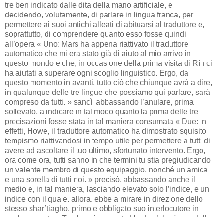
tre ben indicato dalle dita della mano artificiale, e
decidendo, volutamente, di parlare in lingua franca, per
permettere ai suoi antichi alleati di abituarsi al traduttore e,
soprattutto, di comprendere quanto esso fosse quindi
all’opera « Uno: Mars ha appena riattivato il traduttore
automatico che mi era stato già di aiuto al mio arrivo in
questo mondo e che, in occasione della prima visita di Rín ci
ha aiutati a superare ogni scoglio linguistico. Ergo, da
questo momento in avanti, tutto ciò che chiunque avrà a dire,
in qualunque delle tre lingue che possiamo qui parlare, sarà
compreso da tutti. » sancì, abbassando l’anulare, prima
sollevato, a indicare in tal modo quanto la prima delle tre
precisazioni fosse stata in tal maniera consumata « Due: in
effetti, Howe, il traduttore automatico ha dimostrato squisito
tempismo riattivandosi in tempo utile per permettere a tutti di
avere ad ascoltare il tuo ultimo, sfortunato intervento. Ergo,
ora come ora, tutti sanno in che termini tu stia pregiudicando
un valente membro di questo equipaggio, nonché un’amica
e una sorella di tutti noi. » precisò, abbassando anche il
medio e, in tal maniera, lasciando elevato solo l’indice, e un
indice con il quale, allora, ebbe a mirare in direzione dello
stesso shar’tiagho, primo e obbligato suo interlocutore in