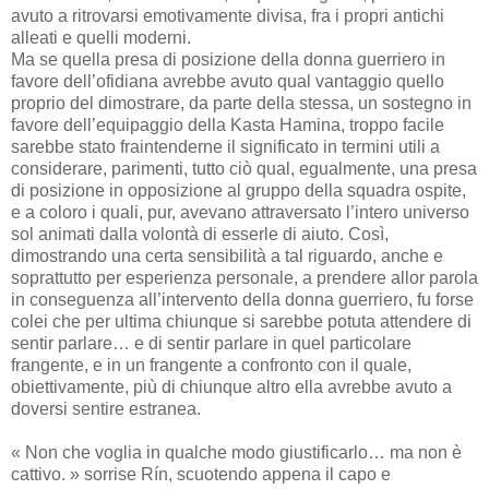
avuto a ritrovarsi emotivamente divisa, fra i propri antichi
alleati e quelli moderni.
Ma se quella presa di posizione della donna guerriero in
favore dell’ofidiana avrebbe avuto qual vantaggio quello
proprio del dimostrare, da parte della stessa, un sostegno in
favore dell’equipaggio della Kasta Hamina, troppo facile
sarebbe stato fraintenderne il significato in termini utili a
considerare, parimenti, tutto ciò qual, egualmente, una presa
di posizione in opposizione al gruppo della squadra ospite,
e a coloro i quali, pur, avevano attraversato l’intero universo
sol animati dalla volontà di esserle di aiuto. Così,
dimostrando una certa sensibilità a tal riguardo, anche e
soprattutto per esperienza personale, a prendere allor parola
in conseguenza all’intervento della donna guerriero, fu forse
colei che per ultima chiunque si sarebbe potuta attendere di
sentir parlare… e di sentir parlare in quel particolare
frangente, e in un frangente a confronto con il quale,
obiettivamente, più di chiunque altro ella avrebbe avuto a
doversi sentire estranea.
« Non che voglia in qualche modo giustificarlo… ma non è
cattivo. » sorrise Rín, scuotendo appena il capo e