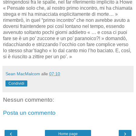
stringendosi fra le spalle, nel far riferimento implicito a Howe
« Pensate solo che, al nostro primo incontro, mi ha chiamata
strega e mi ha minacciata esplicitamente di morte… »
rimembrò, in quel “primo incontro” che non avrebbe avuto a
doversi fraintendere poi così lontano nel tempo, essendo
avvenuto soltanto pochi giorni addietro « … e cosa ci puoi
fare se è un po’ zuccone e un po’ paranoico?! » domandò,
ridacchiando e strizzando l’occhio con fare complice verso
lo stesso shar’tiagho « Io dal canto mio l’ho baciato. E, così,
si è riuscito a zittire per un po’. »
Sean MacMalcom
alle
07:10
Condividi
Nessun commento:
Posta un commento
‹
›
Home page