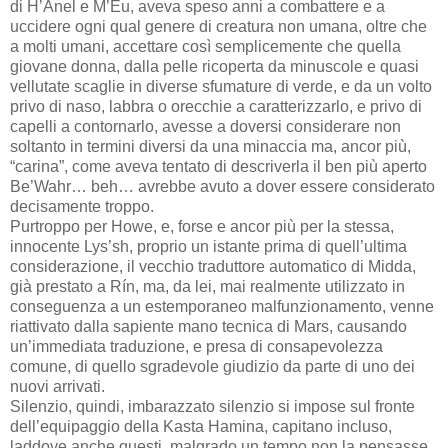
di H’Anel e M’Eu, aveva speso anni a combattere e a
uccidere ogni qual genere di creatura non umana, oltre che
a molti umani, accettare così semplicemente che quella
giovane donna, dalla pelle ricoperta da minuscole e quasi
vellutate scaglie in diverse sfumature di verde, e da un volto
privo di naso, labbra o orecchie a caratterizzarlo, e privo di
capelli a contornarlo, avesse a doversi considerare non
soltanto in termini diversi da una minaccia ma, ancor più,
“carina”, come aveva tentato di descriverla il ben più aperto
Be’Wahr… beh… avrebbe avuto a dover essere considerato
decisamente troppo.
Purtroppo per Howe, e, forse e ancor più per la stessa,
innocente Lys’sh, proprio un istante prima di quell’ultima
considerazione, il vecchio traduttore automatico di Midda,
già prestato a Rín, ma, da lei, mai realmente utilizzato in
conseguenza a un estemporaneo malfunzionamento, venne
riattivato dalla sapiente mano tecnica di Mars, causando
un’immediata traduzione, e presa di consapevolezza
comune, di quello sgradevole giudizio da parte di uno dei
nuovi arrivati.
Silenzio, quindi, imbarazzato silenzio si impose sul fronte
dell’equipaggio della Kasta Hamina, capitano incluso,
laddove anche questi, malgrado un tempo non la pensasse