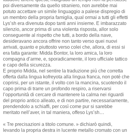
poi diversamente da quello straniero, non avrebbe mai
potuto accettare un simile linguaggio a palese dispregio di
un membro della propria famiglia, qual ormai a tutti gli effetti
Lys’sh era divenuta dopo tanti anni insieme. E imbarazzato
silenzio, ancor prima di una violenta risposta, allor solo
conseguente al rispetto che tutti, a bordo della nave,
desideravano ancora offrire non tanto verso quei nuovi
arrivati, quanto e piuttosto verso colei che, allora, di essi si
era fatta garante: Midda Bontor, la loro amica, la loro
compagna d’arme, e, sporadicamente, il loro ufficiale tattico
e capo della sicurezza.
E proprio Midda, nel sentire la traduzione più che corretta
offerta dalla lingua kofreyota alla lingua franca, non poté che
coprirsi, per un istante, il volto con la mancina, scuotendo il
capo prima di trarre un profondo respiro, a riservarsi
l’opportunità di cercare di mantenere la calma nei riguardi
del proprio antico alleato, e di non partire, necessariamente,
prendendolo a schiaffi, per così come pur si sarebbe
meritato nell’aver, in tal maniera, offeso Lys’sh…
« Tre precisazioni a titolo comune. » dichiarò quindi,
levando la propria destra in lucente metallo cromato con un