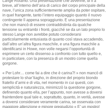
Lange Rolamo. Una presentazione che avvenne, di lì a
breve, all’interno dell’aria di carico del corpo principale della
nave, l’unica zona sufficientemente amplia da poter ospitare,
in quel frangente, tanto l’intero equipaggio quanto il nuovo
contingente lì appena sopraggiunto. E una presentazione
che non mancò di essere contraddistinta da qualche
tensione su entrambi i fronti, giacché se da un lato proprio lo
stesso Lange non avrebbe potuto considerarsi
particolarmente entusiasta di quanto così stava accadendo,
dall’altro un’altra figura maschile, e una figura maschile a
identificarsi in Howe, non volle negarsi l’opportunità di
esprimere un certo dissenso a confronto con tutto quello e,
in particolare, con la presenza di un mostro come quella
gorgone.
« Per Lohr… come fai a dire che è carina?! » non mancò di
protestare lo shar’tiagho, in direzione del proprio biondo
fratello d’armi e di vita, nel momento in cui questi, con
semplicità e naturalezza, minimizzò la questione gorgone,
definendo quanto ella, per l’appunto, non avesse a doversi
fraintendere qual tale e, soprattutto, quanto, in verità, avesse
a doversi considerare veramente carina, se osservata con
maggiore attenzione e minore pregiudizio « E’ un mostro!