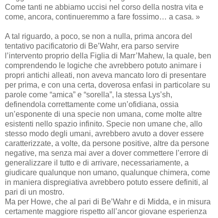
Come tanti ne abbiamo uccisi nel corso della nostra vita e
come, ancora, continueremmo a fare fossimo… a casa. »
A tal riguardo, a poco, se non a nulla, prima ancora del
tentativo pacificatorio di Be’Wahr, era parso servire
l’intervento proprio della Figlia di Marr’Mahew, la quale, ben
comprendendo le logiche che avrebbero potuto animare i
propri antichi alleati, non aveva mancato loro di presentare
per prima, e con una certa, doverosa enfasi in particolare su
parole come “amica” e “sorella”, la stessa Lys’sh,
definendola correttamente come un’ofidiana, ossia
un’esponente di una specie non umana, come molte altre
esistenti nello spazio infinito. Specie non umane che, allo
stesso modo degli umani, avrebbero avuto a dover essere
caratterizzate, a volte, da persone positive, altre da persone
negative, ma senza mai aver a dover commettere l’errore di
generalizzare il tutto e di arrivare, necessariamente, a
giudicare qualunque non umano, qualunque chimera, come
in maniera dispregiativa avrebbero potuto essere definiti, al
pari di un mostro.
Ma per Howe, che al pari di Be’Wahr e di Midda, e in misura
certamente maggiore rispetto all’ancor giovane esperienza