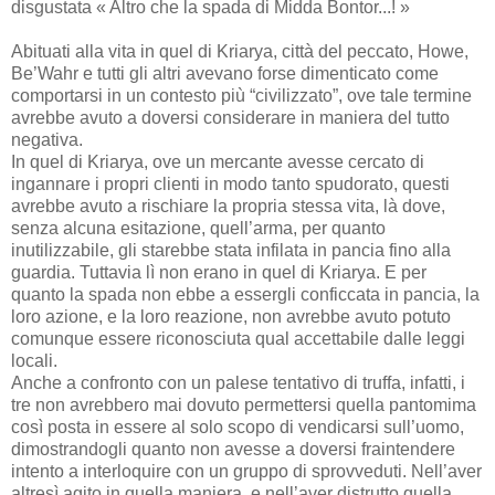
disgustata « Altro che la spada di Midda Bontor...! »
Abituati alla vita in quel di Kriarya, città del peccato, Howe,
Be’Wahr e tutti gli altri avevano forse dimenticato come
comportarsi in un contesto più “civilizzato”, ove tale termine
avrebbe avuto a doversi considerare in maniera del tutto
negativa.
In quel di Kriarya, ove un mercante avesse cercato di
ingannare i propri clienti in modo tanto spudorato, questi
avrebbe avuto a rischiare la propria stessa vita, là dove,
senza alcuna esitazione, quell’arma, per quanto
inutilizzabile, gli starebbe stata infilata in pancia fino alla
guardia. Tuttavia lì non erano in quel di Kriarya. E per
quanto la spada non ebbe a essergli conficcata in pancia, la
loro azione, e la loro reazione, non avrebbe avuto potuto
comunque essere riconosciuta qual accettabile dalle leggi
locali.
Anche a confronto con un palese tentativo di truffa, infatti, i
tre non avrebbero mai dovuto permettersi quella pantomima
così posta in essere al solo scopo di vendicarsi sull’uomo,
dimostrandogli quanto non avesse a doversi fraintendere
intento a interloquire con un gruppo di sprovveduti. Nell’aver
altresì agito in quella maniera, e nell’aver distrutto quella