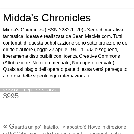
Midda's Chronicles
Midda's Chronicles (ISSN 2282-1120) - Serie di narrativa
fantastica, ideata e realizzata da Sean MacMalcom. Tutti i
contenuti di questa pubblicazione sono sotto protezione del
diritto d'autore (legge 22 aprile 1941 n. 633 e seguenti),
liberamente distribuibili con licenza Creative Commons
(Attribuzione, Non commerciale, Non opere derivate).
Qualsiasi plagio dell'opera o parte di essa verrà perseguito
a norma delle vigenti leggi internazionali.
sabato 11 giugno 2022
3995
« G
uarda un po’, fratello... » apostrofò Howe in direzione
di Be’Wahr, mostrando la spada tenuta appoggiata sulle