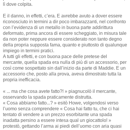
lì dove colpita.
E il danno, in effetti, c’era. E avrebbe avuto a dover essere
riconosciuto in termini a dir poco imbarazzanti, nel confronto
con l’evidenza di un metallo in buona parte addirittura
deformato, prima ancora di essere scheggiato, in misura tale
da non poter neppure essere considerato non tanto degno
della propria supposta fama, quanto e piuttosto di qualunque
impiego in termini pratici.
A tutti gli effetti, e con buona pace delle pretese del
mercante, quella spada era nulla di più di un accessorio, per
così come sospettato sin dall’inizio da parte di Maddie. E un
accessorio che, posto alla prova, aveva dimostrato tutta la
propria inefficacia.
« ... ma che cosa avete fatto?! » piagnucolò il mercante,
osservando la spada praticamente distrutta.
« Cosa abbiamo fatto...? » esitò Howe, volgendosi verso
l’uomo senza comprendere « Cosa hai fatto tu, che ci hai
tentato di vendere a un prezzo esorbitante una spada
inadatta persino a essere intesa qual un giocattolo! »
protestò, gettando l’arma ai piedi dell’uomo con aria quasi