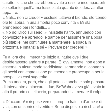
caratteristiche che avrebbero avuto a essere incomparabili
se soltanto quell’arma fosse stata quanto desiderava allor
apparire.
« Nah... non ci credo! » escluse tuttavia il biondo, storcendo
ora le labbra in una smorfia poco convinta « Mi stai
prendendo per i fondelli... »
« No no! Dico sul serio! » insistette l’altro, annuendo con
convinzione e aprendo le gambe per assumere una posa
più stabile, nel continuare a mantenere la spada in
orizzontale innanzi a sé « Provare per credere! »
Fu allora che il mercante iniziò a intuire ove i due
desiderassero andare a parare. E, ovviamente, non ebbe a
esserne in alcun modo soddisfatto, sgranando al contrario
gli occhi con espressione palesemente preoccupata per la
prospettiva così suggerita.
Prima ancora, però, che egli potesse anche e solo pensare
di intervenire a bloccare i due, Be’Wahr aveva già levato in
alto il proprio coltellaccio, preparandosi a menare il colpo...
« D’accordo! » rispose verso il proprio fratello d’arme e di
vita, con un sorriso divertito « Sono disposto a rischiare! »