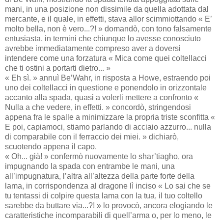
mani, in una posizione non dissimile da quella adottata dal
mercante, e il quale, in effetti, stava allor scimmiottando « E’
molto bella, non è vero...?! » domandò, con tono falsamente
entusiasta, in termini che chiunque lo avesse conosciuto
avrebbe immediatamente compreso aver a doversi
intendere come una forzatura « Mica come quei coltellacci
che ti ostini a portarti dietro... »
« Eh sì. » annuì Be’Wahr, in risposta a Howe, estraendo poi
uno dei coltellacci in questione e ponendolo in orizzontale
accanto alla spada, quasi a volerli mettere a confronto «
Nulla a che vedere, in effetti. » concordò, stringendosi
appena fra le spalle a minimizzare la propria triste sconfitta «
E poi, capiamoci, stiamo parlando di acciaio azzurro... nulla
di comparabile con il ferraccio dei miei. » dichiarò,
scuotendo appena il capo.
« Oh... già! » confermò nuovamente lo shar’tiagho, ora
impugnando la spada con entrambe le mani, una
all’impugnatura, l’altra all’altezza della parte forte della
lama, in corrispondenza al dragone lì inciso « Lo sai che se
tu tentassi di colpire questa lama con la tua, il tuo coltello
sarebbe da buttare via...?! » lo provocò, ancora elogiando le
caratteristiche incomparabili di quell’arma o, per lo meno, le