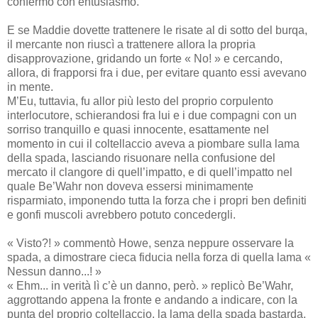
confermò con entusiasmo.
E se Maddie dovette trattenere le risate al di sotto del burqa,
il mercante non riuscì a trattenere allora la propria
disapprovazione, gridando un forte « No! » e cercando,
allora, di frapporsi fra i due, per evitare quanto essi avevano
in mente.
M’Eu, tuttavia, fu allor più lesto del proprio corpulento
interlocutore, schierandosi fra lui e i due compagni con un
sorriso tranquillo e quasi innocente, esattamente nel
momento in cui il coltellaccio aveva a piombare sulla lama
della spada, lasciando risuonare nella confusione del
mercato il clangore di quell’impatto, e di quell’impatto nel
quale Be’Wahr non doveva essersi minimamente
risparmiato, imponendo tutta la forza che i propri ben definiti
e gonfi muscoli avrebbero potuto concedergli.
« Visto?! » commentò Howe, senza neppure osservare la
spada, a dimostrare cieca fiducia nella forza di quella lama «
Nessun danno...! »
« Ehm... in verità lì c’è un danno, però. » replicò Be’Wahr,
aggrottando appena la fronte e andando a indicare, con la
punta del proprio coltellaccio, la lama della spada bastarda,