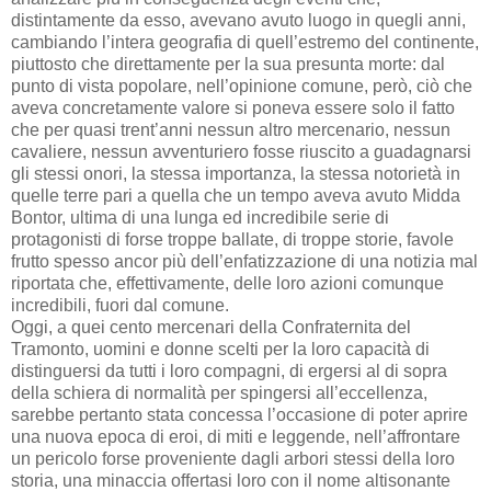
distintamente da esso, avevano avuto luogo in quegli anni,
cambiando l’intera geografia di quell’estremo del continente,
piuttosto che direttamente per la sua presunta morte: dal
punto di vista popolare, nell’opinione comune, però, ciò che
aveva concretamente valore si poneva essere solo il fatto
che per quasi trent’anni nessun altro mercenario, nessun
cavaliere, nessun avventuriero fosse riuscito a guadagnarsi
gli stessi onori, la stessa importanza, la stessa notorietà in
quelle terre pari a quella che un tempo aveva avuto Midda
Bontor, ultima di una lunga ed incredibile serie di
protagonisti di forse troppe ballate, di troppe storie, favole
frutto spesso ancor più dell’enfatizzazione di una notizia mal
riportata che, effettivamente, delle loro azioni comunque
incredibili, fuori dal comune.
Oggi, a quei cento mercenari della Confraternita del
Tramonto, uomini e donne scelti per la loro capacità di
distinguersi da tutti i loro compagni, di ergersi al di sopra
della schiera di normalità per spingersi all’eccellenza,
sarebbe pertanto stata concessa l’occasione di poter aprire
una nuova epoca di eroi, di miti e leggende, nell’affrontare
un pericolo forse proveniente dagli arbori stessi della loro
storia, una minaccia offertasi loro con il nome altisonante