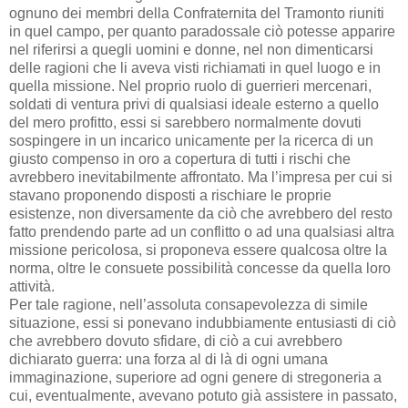
ognuno dei membri della Confraternita del Tramonto riuniti
in quel campo, per quanto paradossale ciò potesse apparire
nel riferirsi a quegli uomini e donne, nel non dimenticarsi
delle ragioni che li aveva visti richiamati in quel luogo e in
quella missione. Nel proprio ruolo di guerrieri mercenari,
soldati di ventura privi di qualsiasi ideale esterno a quello
del mero profitto, essi si sarebbero normalmente dovuti
sospingere in un incarico unicamente per la ricerca di un
giusto compenso in oro a copertura di tutti i rischi che
avrebbero inevitabilmente affrontato. Ma l’impresa per cui si
stavano proponendo disposti a rischiare le proprie
esistenze, non diversamente da ciò che avrebbero del resto
fatto prendendo parte ad un conflitto o ad una qualsiasi altra
missione pericolosa, si proponeva essere qualcosa oltre la
norma, oltre le consuete possibilità concesse da quella loro
attività.
Per tale ragione, nell’assoluta consapevolezza di simile
situazione, essi si ponevano indubbiamente entusiasti di ciò
che avrebbero dovuto sfidare, di ciò a cui avrebbero
dichiarato guerra: una forza al di là di ogni umana
immaginazione, superiore ad ogni genere di stregoneria a
cui, eventualmente, avevano potuto già assistere in passato,