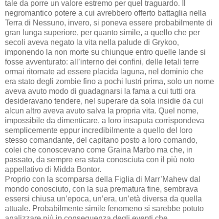
tale da porre un valore estremo per quel traguardo. Il
negromantico potere a cui avrebbero offerto battaglia nella
Terra di Nessuno, invero, si poneva essere probabilmente di
gran lunga superiore, per quanto simile, a quello che per
secoli aveva negato la vita nella palude di Grykoo,
imponendo la non morte su chiunque entro quelle lande si
fosse avventurato: all’interno dei confini, delle letali terre
ormai ritornate ad essere placida laguna, nel dominio che
era stato degli zombie fino a pochi lustri prima, solo un nome
aveva avuto modo di guadagnarsi la fama a cui tutti ora
desideravano tendere, nel superare da sola insidie da cui
alcun altro aveva avuto salva la propria vita. Quel nome,
impossibile da dimenticare, a loro insaputa corrispondeva
semplicemente eppur incredibilmente a quello del loro
stesso comandante, del capitano posto a loro comando,
colei che conoscevano come Graina Marbo ma che, in
passato, da sempre era stata conosciuta con il più noto
appellativo di Midda Bontor.
Proprio con la scomparsa della Figlia di Marr’Mahew dal
mondo conosciuto, con la sua prematura fine, sembrava
essersi chiusa un’epoca, un’era, un’età diversa da quella
attuale. Probabilmente simile fenomeno si sarebbe potuto
analizzare più in conseguenza degli eventi che,