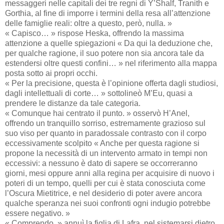
messaggeri nelle capitali dei tre regni di Y’Shalf, Tranith e
Gorthia, al fine di imporre i termini della resa all’attenzione
delle famiglie reali: oltre a questo, però, nulla. »
« Capisco… » rispose Heska, offrendo la massima
attenzione a quelle spiegazioni « Da qui la deduzione che,
per qualche ragione, il suo potere non sia ancora tale da
estendersi oltre questi confini… » nel riferimento alla mappa
posta sotto ai propri occhi.
« Per la precisione, questa è l’opinione offerta dagli studiosi,
dagli intellettuali di corte… » sottolineò M’Eu, quasi a
prendere le distanze da tale categoria.
« Comunque hai centrato il punto. » osservò H’Anel,
offrendo un tranquillo sorriso, estremamente grazioso sul
suo viso per quanto in paradossale contrasto con il corpo
eccessivamente scolpito « Anche per questa ragione si
propone la necessità di un intervento armato in tempi non
eccessivi: a nessuno è dato di sapere se occorreranno
giorni, mesi oppure anni alla regina per acquisire di nuovo i
poteri di un tempo, quelli per cui è stata conosciuta come
l’Oscura Mietitrice, e nel desiderio di poter avere ancora
qualche speranza nei suoi confronti ogni indugio potrebbe
essere negativo. »
« Comprendo. » annuì la figlia di Lafra, nel sistemarsi dietro