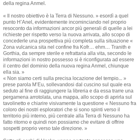
della regina Anmel.
« Il nostro obiettivo è la Terra di Nessuno. » esordì a quel
punto H’Anel, evidentemente incominciando nel proprio
resoconto da informazioni ancor più generali di quelle a lei
richieste per rispetto verso la nuova arrivata, allo scopo di
concederle una prospettiva più completa sulla situazione «
Zona vulcanica sita nel confine fra Kofr… ehm… Tranith e
Gorthia, da sempre sterile e refrattaria alla vita, secondo le
informazioni in nostro possesso si è riconfigurata ad essere
il centro del dominio della nuova regina Anmel, chiunque
ella sia. »
« Non siamo certi sulla precisa locazione del tempio... »
prese parola M’Eu, sollevandosi dal cuscino sul quale era
seduto al fine di raggiungere la libreria e da essa trarre una
pergamena arrotolata, una mappa, allo scopo di aprirla sul
tavolinetto e chiarire visivamente la questione « Nessuno fra
coloro dei nostri esploratori che si sono spinti verso il
territorio più interno, più centrale alla Terra di Nessuno ha
fatto ritorno e quindi non possiamo che evitare di offrire
sospetti proprio verso tale direzione. »