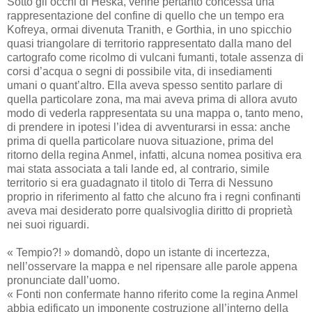
Sotto gli occhi di Heska, venne pertanto concessa una
rappresentazione del confine di quello che un tempo era
Kofreya, ormai divenuta Tranith, e Gorthia, in uno spicchio
quasi triangolare di territorio rappresentato dalla mano del
cartografo come ricolmo di vulcani fumanti, totale assenza di
corsi d’acqua o segni di possibile vita, di insediamenti
umani o quant’altro. Ella aveva spesso sentito parlare di
quella particolare zona, ma mai aveva prima di allora avuto
modo di vederla rappresentata su una mappa o, tanto meno,
di prendere in ipotesi l’idea di avventurarsi in essa: anche
prima di quella particolare nuova situazione, prima del
ritorno della regina Anmel, infatti, alcuna nomea positiva era
mai stata associata a tali lande ed, al contrario, simile
territorio si era guadagnato il titolo di Terra di Nessuno
proprio in riferimento al fatto che alcuno fra i regni confinanti
aveva mai desiderato porre qualsivoglia diritto di proprietà
nei suoi riguardi.
« Tempio?! » domandò, dopo un istante di incertezza,
nell’osservare la mappa e nel ripensare alle parole appena
pronunciate dall’uomo.
« Fonti non confermate hanno riferito come la regina Anmel
abbia edificato un imponente costruzione all’interno della