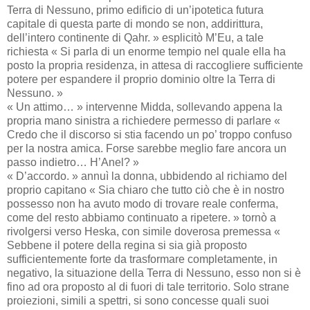
Terra di Nessuno, primo edificio di un’ipotetica futura
capitale di questa parte di mondo se non, addirittura,
dell’intero continente di Qahr. » esplicitò M’Eu, a tale
richiesta « Si parla di un enorme tempio nel quale ella ha
posto la propria residenza, in attesa di raccogliere sufficiente
potere per espandere il proprio dominio oltre la Terra di
Nessuno. »
« Un attimo… » intervenne Midda, sollevando appena la
propria mano sinistra a richiedere permesso di parlare «
Credo che il discorso si stia facendo un po’ troppo confuso
per la nostra amica. Forse sarebbe meglio fare ancora un
passo indietro… H’Anel? »
« D’accordo. » annuì la donna, ubbidendo al richiamo del
proprio capitano « Sia chiaro che tutto ciò che è in nostro
possesso non ha avuto modo di trovare reale conferma,
come del resto abbiamo continuato a ripetere. » tornò a
rivolgersi verso Heska, con simile doverosa premessa «
Sebbene il potere della regina si sia già proposto
sufficientemente forte da trasformare completamente, in
negativo, la situazione della Terra di Nessuno, esso non si è
fino ad ora proposto al di fuori di tale territorio. Solo strane
proiezioni, simili a spettri, si sono concesse quali suoi