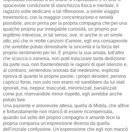
spiacevole condizione di stanchezza fisica e mentale, il
ragazzo volle dedicarsi a tal riflessione, a simile viaggio
mnemonico, con la maggior concentrazione e serietà
possibile, ancor prima per la propria compagna che per una
qualche propria pur innegabile curiosità, un proprio pur
legittimo interesse, in tal senso, ove, in anche in un simile
atto, più che in molte canzoni d'amore, egli era consapevole
che avrebbe potuto dimostrarle la sincerità e la forza del
proprio sentimento per lei. E proprio la sua amata, tutt'altro
che sciocca o vanesia, non poté trascurare tanta dedizione
da parte sua, non fraintendendo le ragioni di quel silenzio e,
al contrario, sentendosi onorata dal medesimo, esplicita
riprova di quanto le proprie parole, i propri desideri, persino
capricci forse, non solo non erano né sarebbero da lui stati
ignorati, ma, neppur, trascurati, minimizzati, banalizzati
come pur, riservandole minor rispetto, egli avrebbe anche
potuto fare.
Una paziente e amorevole attesa, quella di Midda, che alfine
e fortunatamente non mancò di essere ricompensata,
quando sul volto del proprio compagno e amante fece la
propria comparsa un'espressione diversa da quella
dell'iniziale confusione. Un'espressione che egli non mancò