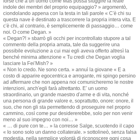
forse che a un uomo come Mas possa sfuggire la reale
indole dei membri del proprio equipaggio? » argomentò,
ciondolando appena con la testa in tali parole « C'è chi su
questa nave è destinato a trascorrere la propria intera vita. E
c'è chi, al contrario, è semplicemente di passaggio… come
noi. O come Degan. »
« Degan?! » sbarrò gli occhi per incontrollato stupore a tal
commento della propria amata, tale da suggerire una
possibile evoluzione a cui mai egli aveva offerto altresì la
benché minima attenzione « Tu credi che Degan voglia
lasciare la Fei'Mish? »
« Non lo credo. Ne sono certa. » annuì la giovane « E a
costo di apparire egocentrica e arrogante, mi spingo persino
ad affermare che non appena noi comunicheremo le nostre
intenzioni, anch'egli farà altrettanto. E' un uomo
straordinario, un grande maestro d'arme e di vita, nonché
una persona di grande valore e, soprattutto, onore: onore, il
suo, che non gli sta permettendo di proseguire nel proprio
cammino, così come pur desidererebbe, solo per non venir
meno al suo impegno con noi… »
« … di pure con te… » la corresse Salge, scuotendo il capo
« Io sono solo un danno collaterale. » sottolineò, senza falsa
modestia, nella semplice volontà di riconoscere ogni cosa