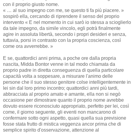
con il proprio giusto nome.
« … al suo impegno con me, se questo ti fa più piacere. »
sospirò ella, cercando di riprendere il senso del proprio
intervento « E nel momento in cui sarò io stessa a scioglierlo
da tale impegno, da simile vincolo, egli potrà finalmente
agire in assoluta libertà, secondo i propri desideri e senza,
tuttavia, porsi in contrasto con la propria coscienza, così
come ora avverrebbe. »
E se, quattordici anni prima, a poche ore dalla propria
nascita, Midda Bontor venne in tal modo chiamata da
proprio padre in diretta conseguenza di quella particolare
capacità volta a soppesare, a misurare l'animo delle
persone che il suo stesso genitore colse intelligentemente in
lei sin dal loro primo incontro; quattordici anni più tardi,
abbracciata al proprio amato e amante, ella non si negò
occasione per dimostrare quanto il proprio nome avrebbe
dovuto essere riconosciuto appropriato, perfetto per lei, così
come, il giorno seguente, gli eventi non mancarono di
confermare sotto ogni aspetto, quasi quella sua previsione
fosse stata frutto di mistica veggenza ancor prima che di
semplice spirito d'osservazione, attenzione al