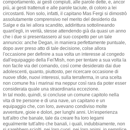
comportamento, ai gesti compiuti, alle parole dette, e, ancor
più, ai gesti trattenuti e alle parole taciute, di coloro a lei
circostanti. Non solo, infatti, il capitano Mas Fergi si dimostrò
assolutamente comprensivo nel merito del desiderio da
Salge e da lei allora scandito, addirittura sottolineando
quant'egli, in verità, stesse attendendo già da quasi un anno
che i due si presentassero al suo cospetto per un tale
annuncio: anche Degan, in maniera perfettamente puntuale,
dopo aver preso atto di tale decisione, colse allora
l'occasione per definire a sua volta un interesse al congedo
dall'equipaggio della Fei'Mish, non per tentare a sua volta la
non facile via del comando, così come desiderato dai due
adolescenti, quanto, piuttosto, per ricercare occasione di
nuove sfide, nuovi interessi, sulla terraferma, in una scelta
non comune fra i marinai ma neppur così rara da poter esser
considerata quale una straordinaria eccezione.
In tal modo, quindi, si concluse un comune capitolo nella
vita di tre persone e di una nave, un capitano e un
equipaggio che, con loro, avevano condiviso molte
avventure, gioie e dolori, per lunghi anni. Un'esperienza
tutt'altro che banale, tale da creare fra loro legami
egualmente tutt'altro che banali, i quali, indubbiamente, non
si sarebbero sciolti, nei loro cuori, nei loro animi, in semplice