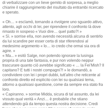
di verbalizzare con un lieve gemito di sorpresa, a meglio
chiarire il raggiungimento del risultato da entrambi ricercato
e sperato.
« Oh… » esclamò, tornando a rivolgere uno sguardo attivo,
attento, agli occhi di lei, per riprendere il confronto là dove
rimasto in sospeso « Vuoi dire… quel patto?! »
« Sì. » sorrise ella, non avendo necessità alcuna di sentirlo
da lui scandire per esser certa di star riferendosi al
medesimo argomento « Io… io credo che ormai sia ora di
agire. »
« Ma... » esitò Salge, non potendo ignorare la lusinga
propria di una tale fantasia, e pur non volendo neppur
trascurare quanto ciò avrebbe significato « … la Fei'Mish? Il
capitano? E tutti i nostri compagni?! » le domandò, a
condividere con lei i propri dubbi, tutt'altro che reticente al
confronto diretto ed esplicito con lei su qualsiasi tema,
attorno a qualsiasi questione, come da sempre era stato fra
loro.
« Capiranno. » sorrise Midda, sicura di tal assunto, da lei
vissuto qual verità « Anzi… è probabile che stiano
attendendo già da tempo questa nostra decisione. Credi