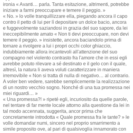
ironia « Avanti… parla. Tanta esitazione, altrimenti, potrebbe
iniziare a farmi preoccupare e temere il peggio. »
« No. » lo volle tranquillizzare ella, piegando ancora il capo
contro il petto di lui per lì depositare un dolce bacio, ancora
e fuggevolmente saziandosi in grazia del suo sapore, da lei
ineccepibilmente amato « Non ti devi preoccupare, non devi
temere il peggio. » insistette, ancora baciandolo prima di
tornare a rivolgere a lui i propri occhi color ghiaccio,
indubbiamente allora incantevoli all'attenzione del suo
compagno nel violento contrasto fra l'amore che in essi egli
avrebbe potuto rilevare a sé destinato e il gelo con il quale,
altresì, la natura li aveva voluti caratterizzare in maniera
irremovibile « Non si tratta di nulla di negativo… al contrario.
A voler ben vedere, sarebbe semplicemente la realizzazione
di un nostro vecchio sogno. Nonché di una tua promessa nei
miei riguardi… »
« Una promessa?! » ripeté egli, incuriosito da quelle parole,
nel tentare di far mente locale attorno alla questione da lei in
tal modo accennata, suggerita, ancor prima che
concretamente introdotta « Quale promessa fra le tante? » le
volle domandar numi, sincero nel proprio smarrimento a
simile proposito ove, al pari di qualsivoglia innamorato con