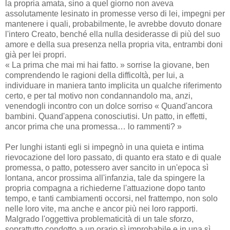
la propria amata, sino a quel giorno non aveva
assolutamente lesinato in promesse verso di lei, impegni per
mantenere i quali, probabilmente, le avrebbe dovuto donare
l'intero Creato, benché ella nulla desiderasse di più del suo
amore e della sua presenza nella propria vita, entrambi doni
già per lei propri.
« La prima che mai mi hai fatto. » sorrise la giovane, ben
comprendendo le ragioni della difficoltà, per lui, a
individuare in maniera tanto implicita un qualche riferimento
certo, e per tal motivo non condannandolo ma, anzi,
venendogli incontro con un dolce sorriso « Quand'ancora
bambini. Quand'appena conosciutisi. Un patto, in effetti,
ancor prima che una promessa… lo rammenti? »
Per lunghi istanti egli si impegnò in una quieta e intima
rievocazione del loro passato, di quanto era stato e di quale
promessa, o patto, potessero aver sancito in un'epoca sì
lontana, ancor prossima all'infanzia, tale da spingere la
propria compagna a richiederne l'attuazione dopo tanto
tempo, e tanti cambiamenti occorsi, nel frattempo, non solo
nelle loro vite, ma anche e ancor più nei loro rapporti.
Malgrado l'oggettiva problematicità di un tale sforzo,
soprattutto condotto a un orario sì improbabile e in una sì