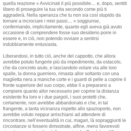
quella reazione « Avvicinati il più possibile… e, dopo, sentiti
libero di proseguire la tua vita secondo come più ti
aggraderà. Nella speranza che tu non sia così stupido da
tornare a incrociare i miei passi… » soggiunse,
confermando, implicitamente, quanto egli aveva già avuto
occasione di comprendere fosse suo desiderio porre in
essere e, in ciò, non potendo ovviare a sentirsi
indubbiamente entusiasta.
Liberandosi, in tutto ciò, anche del cappotto, che allora
avrebbe potuto fungerle più da impedimento, da ostacolo,
che da concreto aiuto, e lasciandolo volare via alle loro
spalle, la donna guerriero, rimasta allor soltanto con una
maglietta nera a maniche corte e i guanti di pelle a coprire il
fronte superiore del suo corpo, ebbe lì a prepararsi a
compiere quanto allor necessario per coprire la distanza
esistente fra loro e i due pargoli, i suoi protetti che,
certamente, non avrebbe abbandonato e che, in tal
frangente, a tanta vicinanza rispetto allo spazioporto, non
avrebbe voluto neppur arrischiarsi ad attendere di
rincontrare, nell’eventualità in cui, magari, là sopraggiunti le
circostanze si fossero dimostrate, alfine, meno favorevoli