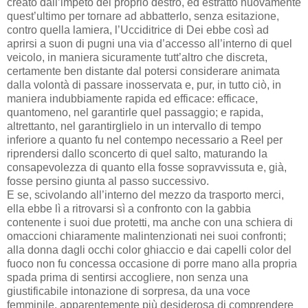
creato dall’impeto del proprio destro, ed estratto nuovamente
quest’ultimo per tornare ad abbatterlo, senza esitazione,
contro quella lamiera, l’Ucciditrice di Dei ebbe così ad
aprirsi a suon di pugni una via d’accesso all’interno di quel
veicolo, in maniera sicuramente tutt’altro che discreta,
certamente ben distante dal potersi considerare animata
dalla volontà di passare inosservata e, pur, in tutto ciò, in
maniera indubbiamente rapida ed efficace: efficace,
quantomeno, nel garantirle quel passaggio; e rapida,
altrettanto, nel garantirglielo in un intervallo di tempo
inferiore a quanto fu nel contempo necessario a Reel per
riprendersi dallo sconcerto di quel salto, maturando la
consapevolezza di quanto ella fosse sopravvissuta e, già,
fosse persino giunta al passo successivo.
E se, scivolando all’interno del mezzo da trasporto merci,
ella ebbe lì a ritrovarsi sì a confronto con la gabbia
contenente i suoi due protetti, ma anche con una schiera di
omaccioni chiaramente malintenzionati nei suoi confronti;
alla donna dagli occhi color ghiaccio e dai capelli color del
fuoco non fu concessa occasione di porre mano alla propria
spada prima di sentirsi accogliere, non senza una
giustificabile intonazione di sorpresa, da una voce
femminile, apparentemente più desiderosa di comprendere