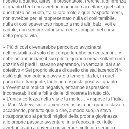
rispetto a quanto, altresì, lì presentatole. Perché, a differenza
di quanto Reel non avrebbe mai potuto accettare, quel salto,
quel balzo nel vuoto, fra la loro moto e quel trasporto merci,
non avrebbe per lei rappresentato nulla di così temibile,
nulla di così spaventoso rispetto a molti altri balzi, voli e
cadute, non sempre volontariamente compiuti nel corso
della propria vita.
« Più di così diventerebbe pericoloso avvicinarsi
nell’instabilità al volo che comporterebbe per entrambi… »
ebbe ad annunciare il suo pilota, quando ormai soltanto una
dozzina di piedi li stavano separando, in verticale, dal suo
obiettivo « Sei proprio sicura di quello che stai facendo?! »
esitò egli, non potendo ovviare a temere, da lei, in quel
particolare frangente, tanto una risposta positiva, quanto
un’eventuale replica negativa, entrambe espressioni
incontestabili della follia da lei dimostrata in tutto ciò.
« L’unica certezza nella vita è la morte… » rispose la Figlia
di Marr’Mahew, sinceramente entusiasta per quanto stava lì
accadendo, per tutto quello che, a modo suo, la stava
ritrasportando ai periodi migliori della propria giovinezza,
alle proprie passate avventure, in un’epoca in cui tutto
avrebbe avuto a doversi considerare molto più semplice,