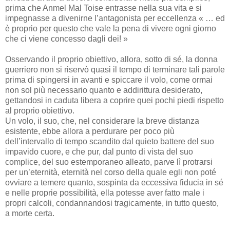
prima che Anmel Mal Toise entrasse nella sua vita e si
impegnasse a divenirne l’antagonista per eccellenza « … ed
è proprio per questo che vale la pena di vivere ogni giorno
che ci viene concesso dagli dei! »
Osservando il proprio obiettivo, allora, sotto di sé, la donna
guerriero non si riservò quasi il tempo di terminare tali parole
prima di spingersi in avanti e spiccare il volo, come ormai
non sol più necessario quanto e addirittura desiderato,
gettandosi in caduta libera a coprire quei pochi piedi rispetto
al proprio obiettivo.
Un volo, il suo, che, nel considerare la breve distanza
esistente, ebbe allora a perdurare per poco più
dell’intervallo di tempo scandito dal quieto battere del suo
impavido cuore, e che pur, dal punto di vista del suo
complice, del suo estemporaneo alleato, parve lì protrarsi
per un’eternità, eternità nel corso della quale egli non poté
ovviare a temere quanto, sospinta da eccessiva fiducia in sé
e nelle proprie possibilità, ella potesse aver fatto male i
propri calcoli, condannandosi tragicamente, in tutto questo,
a morte certa.