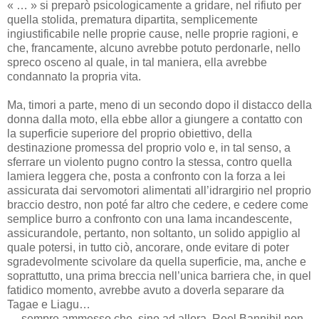
« … » si preparò psicologicamente a gridare, nel rifiuto per
quella stolida, prematura dipartita, semplicemente
ingiustificabile nelle proprie cause, nelle proprie ragioni, e
che, francamente, alcuno avrebbe potuto perdonarle, nello
spreco osceno al quale, in tal maniera, ella avrebbe
condannato la propria vita.
Ma, timori a parte, meno di un secondo dopo il distacco della
donna dalla moto, ella ebbe allor a giungere a contatto con
la superficie superiore del proprio obiettivo, della
destinazione promessa del proprio volo e, in tal senso, a
sferrare un violento pugno contro la stessa, contro quella
lamiera leggera che, posta a confronto con la forza a lei
assicurata dai servomotori alimentati all’idrargirio nel proprio
braccio destro, non poté far altro che cedere, e cedere come
semplice burro a confronto con una lama incandescente,
assicurandole, pertanto, non soltanto, un solido appiglio al
quale potersi, in tutto ciò, ancorare, onde evitare di poter
sgradevolmente scivolare da quella superficie, ma, anche e
soprattutto, una prima breccia nell’unica barriera che, in quel
fatidico momento, avrebbe avuto a doverla separare da
Tagae e Liagu…
… sempre ammesso che, sino ad allora, Reel Bannihil non