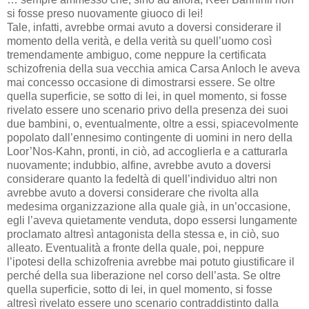
si fosse preso nuovamente giuoco di lei!
Tale, infatti, avrebbe ormai avuto a doversi considerare il
momento della verità, e della verità su quell’uomo così
tremendamente ambiguo, come neppure la certificata
schizofrenia della sua vecchia amica Carsa Anloch le aveva
mai concesso occasione di dimostrarsi essere. Se oltre
quella superficie, se sotto di lei, in quel momento, si fosse
rivelato essere uno scenario privo della presenza dei suoi
due bambini, o, eventualmente, oltre a essi, spiacevolmente
popolato dall’ennesimo contingente di uomini in nero della
Loor’Nos-Kahn, pronti, in ciò, ad accoglierla e a catturarla
nuovamente; indubbio, alfine, avrebbe avuto a doversi
considerare quanto la fedeltà di quell’individuo altri non
avrebbe avuto a doversi considerare che rivolta alla
medesima organizzazione alla quale già, in un’occasione,
egli l’aveva quietamente venduta, dopo essersi lungamente
proclamato altresì antagonista della stessa e, in ciò, suo
alleato. Eventualità a fronte della quale, poi, neppure
l’ipotesi della schizofrenia avrebbe mai potuto giustificare il
perché della sua liberazione nel corso dell’asta. Se oltre
quella superficie, sotto di lei, in quel momento, si fosse
altresì rivelato essere uno scenario contraddistinto dalla