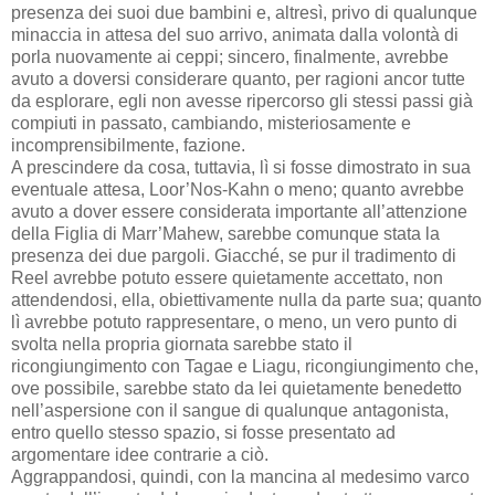
presenza dei suoi due bambini e, altresì, privo di qualunque
minaccia in attesa del suo arrivo, animata dalla volontà di
porla nuovamente ai ceppi; sincero, finalmente, avrebbe
avuto a doversi considerare quanto, per ragioni ancor tutte
da esplorare, egli non avesse ripercorso gli stessi passi già
compiuti in passato, cambiando, misteriosamente e
incomprensibilmente, fazione.
A prescindere da cosa, tuttavia, lì si fosse dimostrato in sua
eventuale attesa, Loor’Nos-Kahn o meno; quanto avrebbe
avuto a dover essere considerata importante all’attenzione
della Figlia di Marr’Mahew, sarebbe comunque stata la
presenza dei due pargoli. Giacché, se pur il tradimento di
Reel avrebbe potuto essere quietamente accettato, non
attendendosi, ella, obiettivamente nulla da parte sua; quanto
lì avrebbe potuto rappresentare, o meno, un vero punto di
svolta nella propria giornata sarebbe stato il
ricongiungimento con Tagae e Liagu, ricongiungimento che,
ove possibile, sarebbe stato da lei quietamente benedetto
nell’aspersione con il sangue di qualunque antagonista,
entro quello stesso spazio, si fosse presentato ad
argomentare idee contrarie a ciò.
Aggrappandosi, quindi, con la mancina al medesimo varco