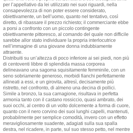
per l’appellativo da lei utilizzato nei suoi riguardi, nella
consapevolezza di non poter essere considerato,
obiettivamente, un bell’uomo, quanto nel tentativo, così
diretto, di ribassare il prezzo richiesto; il commerciante ebbe
a porsi a confronto con un piccolo contingente
obiettivamente pittoresco, al comando del quale non difficile
sarebbe allor stato individuare la propria interlocutrice
nell’immagine di una giovane donna indubbiamente
attraente.
Distribuiti su un’altezza di poco inferiore ai sei piedi, non più
di centoventi libbre di splendida massa corporea
delineavano una sagoma squisitamente femminile, con un
seno sobriamente generoso, morbidi fianchi perfettamente
allineati a essi, e un girovita, altresì, decisamente più
ristretto, nel confronto, di almeno una decina di pollici.
Simile a bronzo, la sua carnagione, risultava in perfetta
armonia tanto con il castano rossiccio, quasi ambrato, dei
suoi occhi, al centro di un volto dolcemente a forma di cuore,
quanto con il nero corvino dei suoi lunghi capelli, mantenuti,
probabilmente per semplice comodità, invero con un effetto
meravigliosamente suadente, adagiati sulla sua spalla
destra, nel ricadere, in parte, sul suo stesso petto, nel mentre