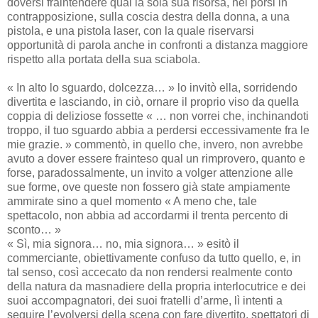
doversi fraintendere qual la sola sua risorsa, nel porsi in
contrapposizione, sulla coscia destra della donna, a una
pistola, e una pistola laser, con la quale riservarsi
opportunità di parola anche in confronti a distanza maggiore
rispetto alla portata della sua sciabola.
« In alto lo sguardo, dolcezza… » lo invitò ella, sorridendo
divertita e lasciando, in ciò, ornare il proprio viso da quella
coppia di deliziose fossette « … non vorrei che, inchinandoti
troppo, il tuo sguardo abbia a perdersi eccessivamente fra le
mie grazie. » commentò, in quello che, invero, non avrebbe
avuto a dover essere frainteso qual un rimprovero, quanto e
forse, paradossalmente, un invito a volger attenzione alle
sue forme, ove queste non fossero già state ampiamente
ammirate sino a quel momento « A meno che, tale
spettacolo, non abbia ad accordarmi il trenta percento di
sconto… »
« Sì, mia signora… no, mia signora… » esitò il
commerciante, obiettivamente confuso da tutto quello, e, in
tal senso, così accecato da non rendersi realmente conto
della natura da masnadiere della propria interlocutrice e dei
suoi accompagnatori, dei suoi fratelli d’arme, lì intenti a
seguire l’evolversi della scena con fare divertito, spettatori di