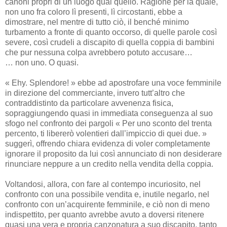
canoni propri di un luogo qual quello. Ragione per la quale,
non uno fra coloro lì presenti, lì circostanti, ebbe a
dimostrare, nel mentre di tutto ciò, il benché minimo
turbamento a fronte di quanto occorso, di quelle parole così
severe, così crudeli a discapito di quella coppia di bambini
che pur nessuna colpa avrebbero potuto accusare…
… non uno. O quasi.
« Ehy. Splendore! » ebbe ad apostrofare una voce femminile
in direzione del commerciante, invero tutt’altro che
contraddistinto da particolare avvenenza fisica,
sopraggiungendo quasi in immediata conseguenza al suo
sfogo nel confronto dei pargoli « Per uno sconto del trenta
percento, ti libererò volentieri dall’impiccio di quei due. »
suggerì, offrendo chiara evidenza di voler completamente
ignorare il proposito da lui così annunciato di non desiderare
rinunciare neppure a un credito nella vendita della coppia.
Voltandosi, allora, con fare al contempo incuriosito, nel
confronto con una possibile vendita e, inutile negarlo, nel
confronto con un’acquirente femminile, e ciò non di meno
indispettito, per quanto avrebbe avuto a doversi ritenere
quasi una vera e propria canzonatura a suo discapito, tanto