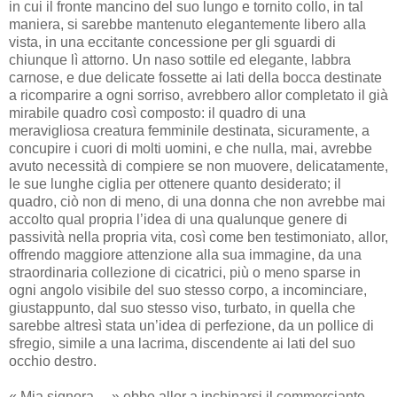
in cui il fronte mancino del suo lungo e tornito collo, in tal
maniera, si sarebbe mantenuto elegantemente libero alla
vista, in una eccitante concessione per gli sguardi di
chiunque lì attorno. Un naso sottile ed elegante, labbra
carnose, e due delicate fossette ai lati della bocca destinate
a ricomparire a ogni sorriso, avrebbero allor completato il già
mirabile quadro così composto: il quadro di una
meravigliosa creatura femminile destinata, sicuramente, a
concupire i cuori di molti uomini, e che nulla, mai, avrebbe
avuto necessità di compiere se non muovere, delicatamente,
le sue lunghe ciglia per ottenere quanto desiderato; il
quadro, ciò non di meno, di una donna che non avrebbe mai
accolto qual propria l’idea di una qualunque genere di
passività nella propria vita, così come ben testimoniato, allor,
offrendo maggiore attenzione alla sua immagine, da una
straordinaria collezione di cicatrici, più o meno sparse in
ogni angolo visibile del suo stesso corpo, a incominciare,
giustappunto, dal suo stesso viso, turbato, in quella che
sarebbe altresì stata un’idea di perfezione, da un pollice di
sfregio, simile a una lacrima, discendente ai lati del suo
occhio destro.
« Mia signora… » ebbe allor a inchinarsi il commerciante,