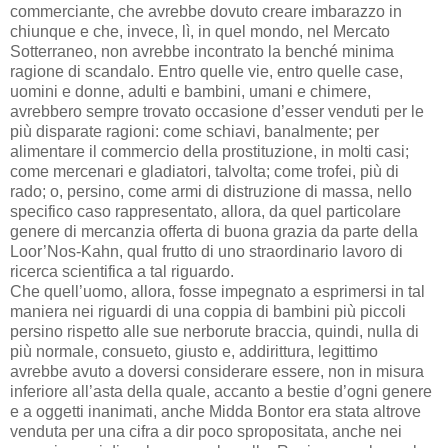
commerciante, che avrebbe dovuto creare imbarazzo in
chiunque e che, invece, lì, in quel mondo, nel Mercato
Sotterraneo, non avrebbe incontrato la benché minima
ragione di scandalo. Entro quelle vie, entro quelle case,
uomini e donne, adulti e bambini, umani e chimere,
avrebbero sempre trovato occasione d’esser venduti per le
più disparate ragioni: come schiavi, banalmente; per
alimentare il commercio della prostituzione, in molti casi;
come mercenari e gladiatori, talvolta; come trofei, più di
rado; o, persino, come armi di distruzione di massa, nello
specifico caso rappresentato, allora, da quel particolare
genere di mercanzia offerta di buona grazia da parte della
Loor’Nos-Kahn, qual frutto di uno straordinario lavoro di
ricerca scientifica a tal riguardo.
Che quell’uomo, allora, fosse impegnato a esprimersi in tal
maniera nei riguardi di una coppia di bambini più piccoli
persino rispetto alle sue nerborute braccia, quindi, nulla di
più normale, consueto, giusto e, addirittura, legittimo
avrebbe avuto a doversi considerare essere, non in misura
inferiore all’asta della quale, accanto a bestie d’ogni genere
e a oggetti inanimati, anche Midda Bontor era stata altrove
venduta per una cifra a dir poco spropositata, anche nei