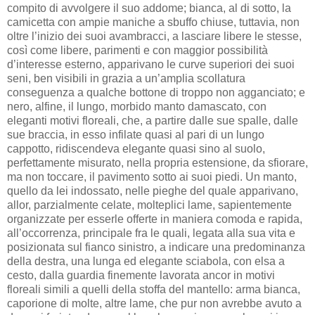
compito di avvolgere il suo addome; bianca, al di sotto, la
camicetta con ampie maniche a sbuffo chiuse, tuttavia, non
oltre l’inizio dei suoi avambracci, a lasciare libere le stesse,
così come libere, parimenti e con maggior possibilità
d’interesse esterno, apparivano le curve superiori dei suoi
seni, ben visibili in grazia a un’amplia scollatura
conseguenza a qualche bottone di troppo non agganciato; e
nero, alfine, il lungo, morbido manto damascato, con
eleganti motivi floreali, che, a partire dalle sue spalle, dalle
sue braccia, in esso infilate quasi al pari di un lungo
cappotto, ridiscendeva elegante quasi sino al suolo,
perfettamente misurato, nella propria estensione, da sfiorare,
ma non toccare, il pavimento sotto ai suoi piedi. Un manto,
quello da lei indossato, nelle pieghe del quale apparivano,
allor, parzialmente celate, molteplici lame, sapientemente
organizzate per esserle offerte in maniera comoda e rapida,
all’occorrenza, principale fra le quali, legata alla sua vita e
posizionata sul fianco sinistro, a indicare una predominanza
della destra, una lunga ed elegante sciabola, con elsa a
cesto, dalla guardia finemente lavorata ancor in motivi
floreali simili a quelli della stoffa del mantello: arma bianca,
caporione di molte, altre lame, che pur non avrebbe avuto a