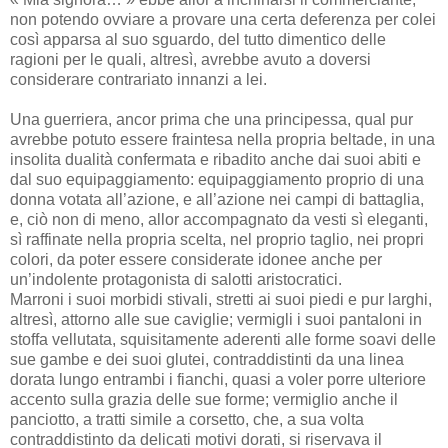
non potendo ovviare a provare una certa deferenza per colei
così apparsa al suo sguardo, del tutto dimentico delle
ragioni per le quali, altresì, avrebbe avuto a doversi
considerare contrariato innanzi a lei.
Una guerriera, ancor prima che una principessa, qual pur
avrebbe potuto essere fraintesa nella propria beltade, in una
insolita dualità confermata e ribadito anche dai suoi abiti e
dal suo equipaggiamento: equipaggiamento proprio di una
donna votata all’azione, e all’azione nei campi di battaglia,
e, ciò non di meno, allor accompagnato da vesti sì eleganti,
sì raffinate nella propria scelta, nel proprio taglio, nei propri
colori, da poter essere considerate idonee anche per
un’indolente protagonista di salotti aristocratici.
Marroni i suoi morbidi stivali, stretti ai suoi piedi e pur larghi,
altresì, attorno alle sue caviglie; vermigli i suoi pantaloni in
stoffa vellutata, squisitamente aderenti alle forme soavi delle
sue gambe e dei suoi glutei, contraddistinti da una linea
dorata lungo entrambi i fianchi, quasi a voler porre ulteriore
accento sulla grazia delle sue forme; vermiglio anche il
panciotto, a tratti simile a corsetto, che, a sua volta
contraddistinto da delicati motivi dorati, si riservava il