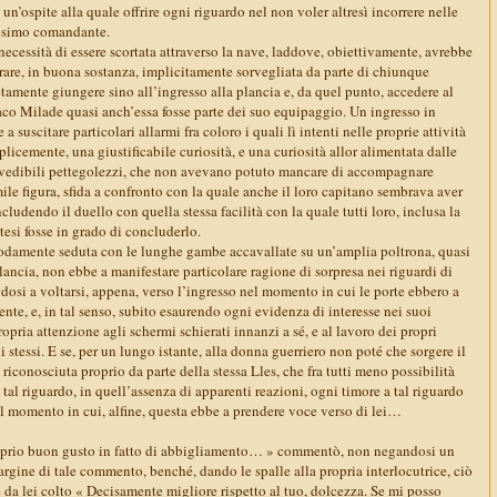
un’ospite alla quale offrire ogni riguardo nel non voler altresì incorrere nelle
desimo comandante.
 necessità di essere scortata attraverso la nave, laddove, obiettivamente, avrebbe
rare, in buona sostanza, implicitamente sorvegliata da parte di chiunque
amente giungere sino all’ingresso alla plancia e, da quel punto, accedere al
co Milade quasi anch’essa fosse parte dei suo equipaggio. Un ingresso in
a suscitare particolari allarmi fra coloro i quali lì intenti nelle proprie attività
licemente, una giustificabile curiosità, e una curiosità allor alimentata dalle
evedibili pettegolezzi, che non avevano potuto mancare di accompagnare
mile figura, sfida a confronto con la quale anche il loro capitano sembrava aver
cludendo il duello con quella stessa facilità con la quale tutti loro, inclusa la
ttesi fosse in grado di concluderlo.
odamente seduta con le lunghe gambe accavallate su un’amplia poltrona, quasi
plancia, non ebbe a manifestare particolare ragione di sorpresa nei riguardi di
dosi a voltarsi, appena, verso l’ingresso nel momento in cui le porte ebbero a
te, e, in tal senso, subito esaurendo ogni evidenza di interesse nei suoi
propria attenzione agli schermi schierati innanzi a sé, e al lavoro dei propri
 stessi. E se, per un lungo istante, alla donna guerriero non poté che sorgere il
 riconosciuta proprio da parte della stessa Lles, che fra tutti meno possibilità
tal riguardo, in quell’assenza di apparenti reazioni, ogni timore a tal riguardo
el momento in cui, alfine, questa ebbe a prendere voce verso di lei…
roprio buon gusto in fatto di abbigliamento… » commentò, non negandosi un
argine di tale commento, benché, dando le spalle alla propria interlocutrice, ciò
da lei colto « Decisamente migliore rispetto al tuo, dolcezza. Se mi posso