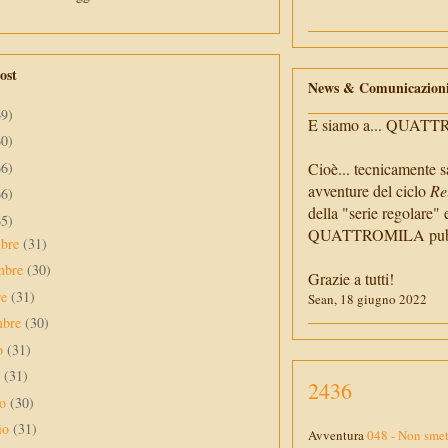
ost
News & Comunicazion
69)
E siamo a... QUAT
60)
66)
Cioè... tecnicamente s
avventure del ciclo
Re
66)
della "serie regolare" 
65)
QUATTROMILA pubbli
mbre
(31)
mbre
(30)
Grazie a tutti!
re
(31)
Sean, 18 giugno 2022
mbre
(30)
to
(31)
o
(31)
2436
no
(30)
io
(31)
Avventura
048 - Non smett