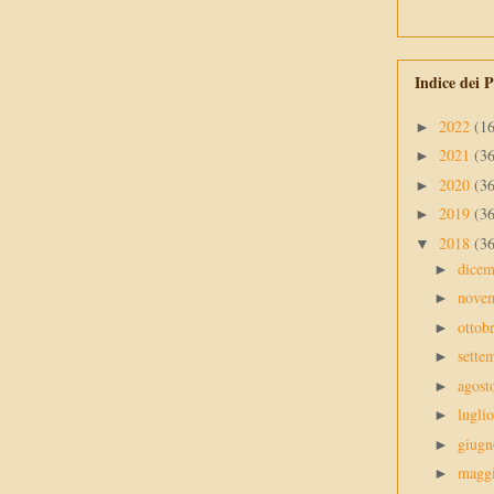
Indice dei P
2022
(1
►
2021
(3
►
2020
(3
►
2019
(3
►
2018
(3
▼
dice
►
nove
►
ottob
►
sette
►
agos
►
lugli
►
giug
►
magg
►