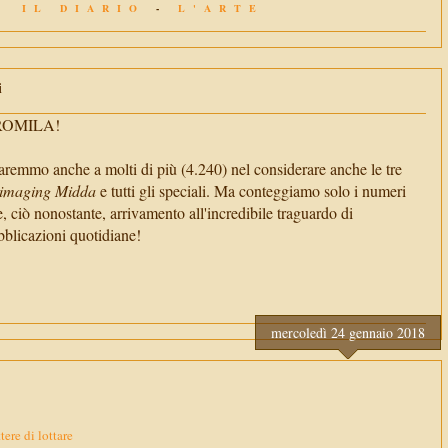
IL DIARIO
-
L'ARTE
i
TROMILA!
aremmo anche a molti di più (4.240) nel considerare anche le tre
imaging Midda
e tutti gli speciali. Ma conteggiamo solo i numeri
e, ciò nonostante, arrivamento all'incredibile traguardo di
cazioni quotidiane!
mercoledì 24 gennaio 2018
ere di lottare