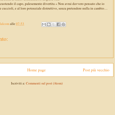
scuotendo il capo, palesemente divertita « Non avrai davvero pensato che io
e cuccioli, e al loro potenziale distruttivo, senza pretendere nulla in cambio…
Malcom
alle
07:53
to:
Home page
Post più vecchio
Iscriviti a:
Commenti sul post (Atom)