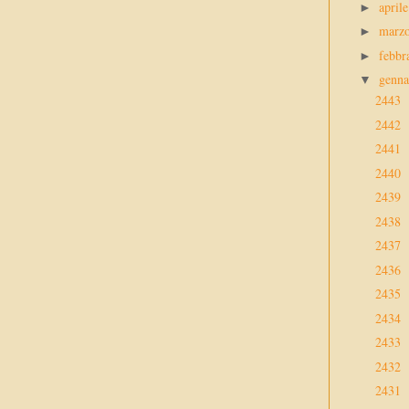
april
►
marz
►
febbr
►
genn
▼
2443
2442
2441
2440
2439
2438
2437
2436
2435
2434
2433
2432
2431