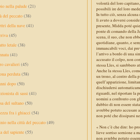
volontà del loro capitano, 
pio nella palude
(21)
possibili ire del loro me
In tutto ciò, senza alcuna
à del peccato
(38)
lì avuto a doversi conside
ttri della nave
(41)
presente, Midda poté quiet
ponte di comando della Ja
eriva
(45)
scena, il suo, che non ebbe 
quotidiane, quanto, e semp
tto letale
(38)
immancabili voci, dai pr
l’arrivo a bordo di una si
nnata
(41)
accusato il colpo, non con
ro cavalieri
(45)
stessa Lles, si sarebbero a
Anche la stessa Lles, com
ona perduta
(58)
un trono, al centro della 
quell’apparizione, limitan
anni dopo
(50)
dischiudersi automaticamen
riguardi, nel riportare la 
ezionista di sassi
(41)
uomini a confronto con gli
sa del sultano
(50)
dubbio di non essere stata
avrebbe potuto accusare a 
ezza fra i ghiacci
(54)
non poté che dissiparsi n
nio nella città del peccato
(49)
« Non c’è che dire: ho p
a del sapiente
(55)
lieve sorriso sornione a m
non avrebbe potuto essere 