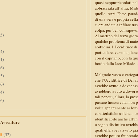
quasi neppur ricordati nel
abbracciata all’altra; Mi
quello. Anzi. Forse, parad
di una vera e propria cella
si era andata a infilare t
colpa, pur ben consapevole
55)
Al mattino del terzo giorn
qualche problema di matema
abitudini, l’Ucciditrice di
34)
particolare, verso la plan
con il capitano, con la qua
41)
bordo della Jaco Milade
66)
Malgrado vasto e variegat
65)
che l’Ucciditrice di Dei 
66)
avrebbe avuto a dover esse
avrebbero avuto a dover ess
64)
tali per cui, allora, la 
56)
passare inosservata, non p
volta appartenente ai loro 
caratteristiche uniche, n
identificabile anche all’i
e Avventure
o segno distintivo avrebbe
quali ella aveva avuto gi
li
(32)
avrebbe potuto fraintender