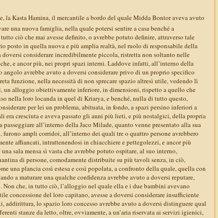
de, la Kasta Hamina, il mercantile a bordo del quale Midda Bontor aveva avuto
are una nuova famiglia, nella quale potersi sentire a casa benché a
tutto ciò che mai avesse definito, o avrebbe potuto definire, attraverso tale
io posto in quella nuova e più amplia realtà, nel ruolo di responsabile della
 doversi considerare incredibilmente piccola, ristretta non soltanto nelle
he, e ancor più, nei propri spazi interni. Laddove infatti, all’interno della
 angolo avrebbe avuto a doversi considerare privo di un proprio specifico
reta funzione, nella necessità di non sprecare spazio altresì utile, vedendo lì
hl, un alloggio obiettivamente inferiore, in dimensioni, rispetto a quello che
 nella loro locanda in quel di Kriarya, e benché, nulla di tutto questo,
nsiderare per lei un problema, abituata, in fondo, a spazi persino inferiori a
i era cresciuta e aveva passato gli anni più lieti, e più nostalgici, della propria
 a passeggiare all’interno della Jaco Milade, quanto venne presentato alla sua
, furono ampli corridoi, all’interno dei quali tre o quattro persone avrebbero
te affiancati, intrattenendosi in chiacchiere e pettegolezzi, e ancor più
una sala mensa sì vasta che avrebbe potuto ospitare, al suo interno,
antina di persone, comodamente distribuite su più tavoli senza, in ciò,
come una plancia così estesa e così popolata, a confronto della quale, quella con
ziando a maturare una qualche confidenza avrebbe avuto a doversi reputare,
 Non che, in tutto ciò, l’alloggio nel quale ella e i due bambini avevano
ntile concessione del loro capitano, avesse a doversi considerare insufficiente
tti, addirittura, lo spazio loro concesso avrebbe avuto a doversi distinguere qual
erenti stanze da letto, oltre, ovviamente, a un’aria riservata ai servizi igienici,