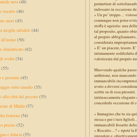
amide nera
(48)
permettere di sottolinearl
indossato in occasione de
e riscatto
(46)
« Un po’ troppo… vistoso, 
comunque non poter evitare
nto mori
(45)
stoffa è squisita: una del
a moglie infedele
(44)
tal proposito, quanto obi
al proprio abbigliamento, 
 all'uomo
(50)
considerata impropriament
« E’ un piacere, tesoro. E
no dimenticato
(62)
intimamente soddisfatta di
di svolta
(54)
valorizzata dal proprio n
(55)
Muovendo qualche passo at
anfitrione, non mancando d
o e presente
(45)
immancabile incomprensio
avuto a doversi considerar
laggio sotto assedio
(55)
scritte su di essa present
 alla città del peccato
(55)
intrinsecamente elegante e
concederle occasione di c
nzone di Midda
(57)
« Immagino che tu sia qui 
dia fraterna
(54)
stessa e per i tuoi figlio
immancabili fossette deli
sto prezzo
(52)
« Riscatto…? » ripeté la 
na e fiducia
(55)
intendere e, obiettivamen