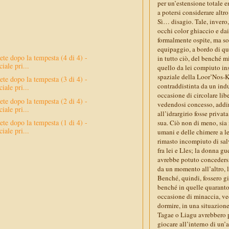
per un’estensione totale 
a potersi considerare altro
Sì… disagio. Tale, invero
occhi color ghiaccio e dai
formalmente ospite, ma so
equipaggio, a bordo di qu
ete dopo la tempesta (4 di 4) -
in tutto ciò, del benché m
iale pri...
quello da lei compiuto in
spaziale della Loor’Nos-K
ete dopo la tempesta (3 di 4) -
contraddistinta da un indub
iale pri...
occasione di circolare lib
ete dopo la tempesta (2 di 4) -
vedendosi concesso, addirit
iale pri...
all’idrargirio fosse privat
ete dopo la tempesta (1 di 4) -
sua. Ciò non di meno, sia
iale pri...
umani e delle chimere a le
rimasto incompiuto di sal
fra lei e Lles; la donna g
avrebbe potuto concedersi
da un momento all’altro, l
Benché, quindi, fossero gi
benché in quelle quarantot
occasione di minaccia, vede
dormire, in una situazione
Tagae o Liagu avrebbero po
giocare all’interno di un’