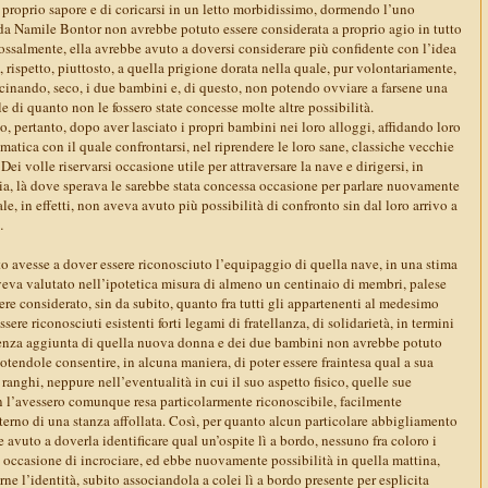
 proprio sapore e di coricarsi in un letto morbidissimo, dormendo l’uno
dda Namile Bontor non avrebbe potuto essere considerata a proprio agio in tutto
ossalmente, ella avrebbe avuto a doversi considerare più confidente con l’idea
, rispetto, piuttosto, a quella prigione dorata nella quale, pur volontariamente,
rascinando, seco, i due bambini e, di questo, non potendo ovviare a farsene una
 di quanto non le fossero state concesse molte altre possibilità.
o, pertanto, dopo aver lasciato i propri bambini nei loro alloggi, affidando loro
tica con il quale confrontarsi, nel riprendere le loro sane, classiche vecchie
 Dei volle riservarsi occasione utile per attraversare la nave e dirigersi, in
cia, là dove sperava le sarebbe stata concessa occasione per parlare nuovamente
le, in effetti, non aveva avuto più possibilità di confronto sin dal loro arrivo a
…
o avesse a dover essere riconosciuto l’equipaggio di quella nave, in una stima
aveva valutato nell’ipotetica misura di almeno un centinaio di membri, palese
re considerato, sin da subito, quanto fra tutti gli appartenenti al medesimo
ere riconosciuti esistenti forti legami di fratellanza, di solidarietà, in termini
presenza aggiunta di quella nuova donna e dei due bambini non avrebbe potuto
otendole consentire, in alcuna maniera, di poter essere fraintesa qual a sua
ranghi, neppure nell’eventualità in cui il suo aspetto fisico, quelle sue
on l’avessero comunque resa particolarmente riconoscibile, facilmente
nterno di una stanza affollata. Così, per quanto alcun particolare abbigliamento
 avuto a doverla identificare qual un’ospite lì a bordo, nessuno fra coloro i
à occasione di incrociare, ed ebbe nuovamente possibilità in quella mattina,
ne l’identità, subito associandola a colei lì a bordo presente per esplicita