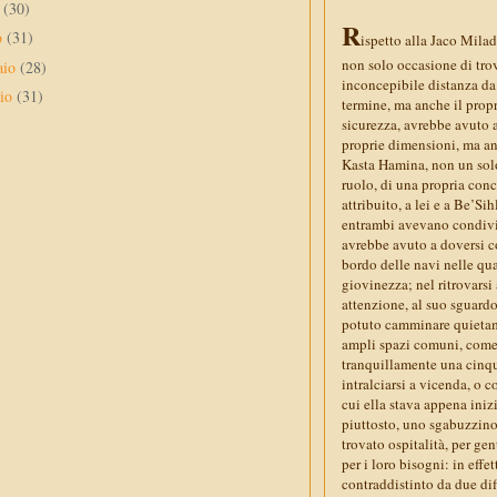
e
(30)
R
o
(31)
ispetto alla Jaco Mila
non solo occasione di trov
aio
(28)
inconcepibile distanza da 
aio
(31)
termine, ma anche il propr
sicurezza, avrebbe avuto a
proprie dimensioni, ma anc
Kasta Hamina, non un solo
ruolo, di una propria conc
attribuito, a lei e a Be’Si
entrambi avevano condiviso
avrebbe avuto a doversi co
bordo delle navi nelle qual
giovinezza; nel ritrovarsi
attenzione, al suo sguardo
potuto camminare quietamen
ampli spazi comuni, come 
tranquillamente una cinqu
intralciarsi a vicenda, o 
cui ella stava appena ini
piuttosto, uno sgabuzzino.
trovato ospitalità, per ge
per i loro bisogni: in effe
contraddistinto da due diff