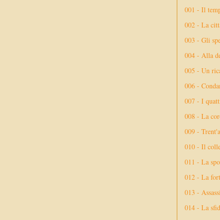
001 - Il tem
002 - La citt
003 - Gli spe
004 - Alla d
005 - Un rica
006 - Conda
007 - I quatt
008 - La cor
009 - Trent'
010 - Il coll
011 - La spo
012 - La fort
013 - Assassi
014 - La sfid