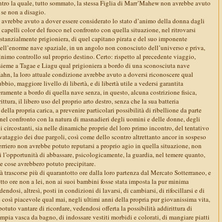
entro la quale, tutto sommato, la stessa Figlia di Marr’Mahew non avrebbe avuto
 se non a disagio.
, avrebbe avuto a dover essere considerato lo stato d’animo della donna dagli
 capelli color del fuoco nel confronto con quella situazione, nel ritrovarsi
stanzialmente prigioniera, di quel capitano pirata e del suo imponente
ell’enorme nave spaziale, in un angolo non conosciuto dell’universo e priva,
inimo controllo sul proprio destino. Certo: rispetto al precedente viaggio,
sieme a Tagae e Liagu qual prigioniera a bordo di una sconosciuta nave
ahn, la loro attuale condizione avrebbe avuto a doversi riconoscere qual
bio, maggiore livello di libertà, e di libertà utile a vedersi garantita
eramente a bordo di quella nave senza, in questo, alcuna costrizione fisica,
tura, il libero uso del proprio arto destro, senza che la sua batteria
a della propria carica, a prevenire particolari possibilità di ribellione da parte
 nel confronto con la natura di masnadieri degli uomini e delle donne, degli
i circostanti, sia nelle dinamiche proprie del loro primo incontro, del tentativo
vataggio dei due pargoli, così come dello scontro altrettanto ancor in sospeso
uerriero non avrebbe potuto reputarsi a proprio agio in quella situazione, non
 l’opportunità di abbassare, psicologicamente, la guardia, nel temere quanto,
e cose avrebbero potuto precipitare.
à trascorse più di quarantotto ore dalla loro partenza dal Mercato Sotterraneo, e
to ore non a lei, non ai suoi bambini fosse stata imposta la pur minima
ndosi, altresì, posti in condizioni di lavarsi, di cambiarsi, di rifocillarsi e di
 così piacevole qual mai, negli ultimi anni della propria pur giovanissima vita,
tuto vantare di ricordare, vedendosi offerta la possibilità addirittura di
ampia vasca da bagno, di indossare vestiti morbidi e colorati, di mangiare piatti