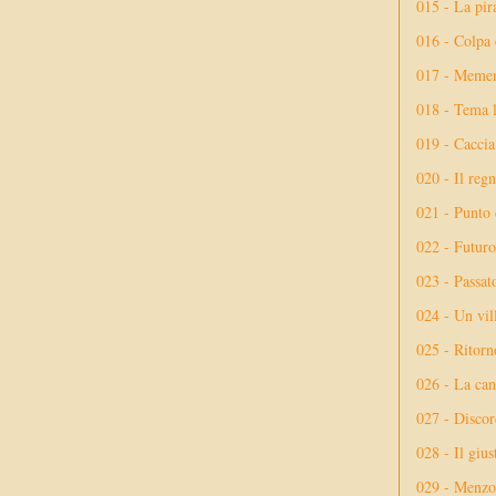
015 - La pir
016 - Colpa 
017 - Meme
018 - Tema l
019 - Caccia
020 - Il reg
021 - Punto 
022 - Futuro
023 - Passat
024 - Un vil
025 - Ritorno
026 - La ca
027 - Discor
028 - Il giu
029 - Menzog