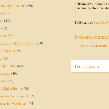
« Splendore. » ridacchiò 
ico del mio nemico
(60)
avrei rinunciato a quei du
»
lo
(47)
ale
(45)
Pubblicato da
Sean Mac
a
(52)
Nessun commen
zione
(56)
gica storia di Carsa Anloch
(50)
Posta un commento
 di famiglia
(55)
a
(65)
te più lunga
(49)
Post più recente
o a casa
(49)
mento
(53)
... Midda Bontor
(50)
 mondi. Vecchi giochi
(65)
trucchi. Vecchi cani
(55)