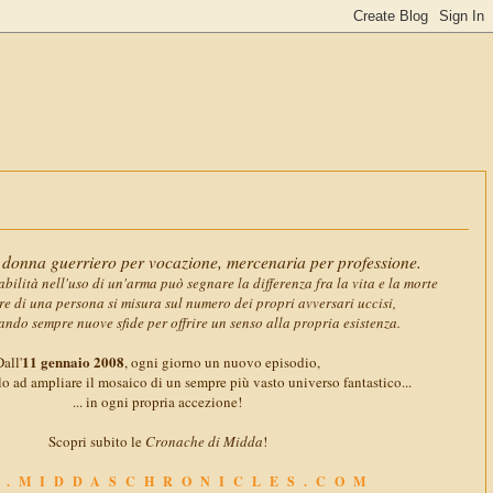
11 gennaio
donna guerriero per vocazione, mercenaria per professione.
abilità nell'uso di un'arma può segnare la differenza fra la vita e la morte
ore di una persona si misura sul numero dei propri avversari uccisi,
ando sempre nuove sfide per offrire un senso alla propria esistenza.
11 gennaio 2008
all'
, ogni giorno un nuovo episodio,
o ad ampliare il mosaico di un sempre più vasto universo fantastico...
... in ogni propria accezione!
Scopri subito le
Cronache di Midda
!
.MIDDASCHRONICLES.COM