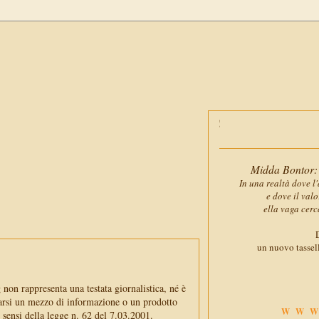
Midda Bontor: 
In una realtà dove l'
e dove il val
ella vaga cerc
D
un nuovo tassell
non rappresenta una testata giornalistica, né è
arsi un mezzo di informazione o un prodotto
WWW
i sensi della legge n. 62 del 7.03.2001.