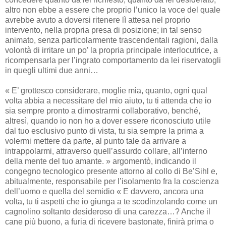
altro non ebbe a essere che proprio l’unico la voce del quale
avrebbe avuto a doversi ritenere lì attesa nel proprio
intervento, nella propria presa di posizione; in tal senso
animato, senza particolarmente trascendentali ragioni, dalla
volontà di irritare un po’ la propria principale interlocutrice, a
ricompensarla per l’ingrato comportamento da lei riservatogli
in quegli ultimi due anni…
« E’ grottesco considerare, moglie mia, quanto, ogni qual
volta abbia a necessitare del mio aiuto, tu ti attenda che io
sia sempre pronto a dimostrarmi collaborativo, benché,
altresì, quando io non ho a dover essere riconosciuto utile
dal tuo esclusivo punto di vista, tu sia sempre la prima a
volermi mettere da parte, al punto tale da arrivare a
intrappolarmi, attraverso quell’assurdo collare, all’interno
della mente del tuo amante. » argomentò, indicando il
congegno tecnologico presente attorno al collo di Be’Sihl e,
abitualmente, responsabile per l’isolamento fra la coscienza
dell’uomo e quella del semidio « E davvero, ancora una
volta, tu ti aspetti che io giunga a te scodinzolando come un
cagnolino soltanto desideroso di una carezza…? Anche il
cane più buono, a furia di ricevere bastonate, finirà prima o