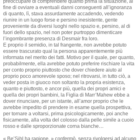
preoccupare di comprendere quanto prima la situazione, al
fine di ovviare a eventuali danni conseguenti all’ignoranza
di quanto, lì, stava assurdamente accadendo, vedendo
riunire in un luogo forse e persino inesistente, gente
proveniente da diversi luoghi nello spazio e, persino, al di
fuori dello spazio, nel non poter purtroppo dimenticare
l’ingombrante presenza di Desmair fra loro.
E proprio il semidio, in tal frangente, non avrebbe potuto
essere trascurato qual la persona apparentemente più
informata nel merito dei fatti. Motivo per il quale, per quanto,
probabilmente, ella avrebbe potuto preferire rischiare la vita
per conto proprio piuttosto che dover chiedere aiuto al
proprio poco amorevole sposo; nel ritrovarsi, in tutto ciò, a
veder posta in giuoco non soltanto la propria esistenza,
quanto e piuttosto, e ancor più, quella dei propri amici e
quella dei propri bambini, la Figlia di Marr’Mahew ebbe a
dover rinunciare, per un istante, all’amor proprio che le
avrebbe impedito di prendere in esame quella prospettiva,
per tornare a voltarsi, prima psicologicamente, poi anche
fisicamente, alla volta del colosso dalla pelle simile a cuoio
rosso e dalle sproporzionate corna bianche…
« Be’Sihl ha ragione. » confermò, senza rivolgersi ad alcuno