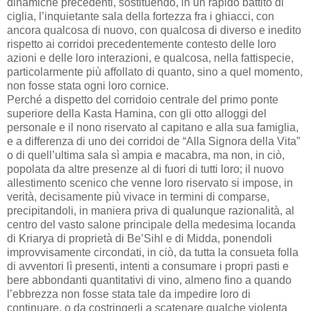
dinamiche precedenti, sostituendo, in un rapido battito di
ciglia, l’inquietante sala della fortezza fra i ghiacci, con
ancora qualcosa di nuovo, con qualcosa di diverso e inedito
rispetto ai corridoi precedentemente contesto delle loro
azioni e delle loro interazioni, e qualcosa, nella fattispecie,
particolarmente più affollato di quanto, sino a quel momento,
non fosse stata ogni loro cornice.
Perché a dispetto del corridoio centrale del primo ponte
superiore della Kasta Hamina, con gli otto alloggi del
personale e il nono riservato al capitano e alla sua famiglia,
e a differenza di uno dei corridoi de “Alla Signora della Vita”
o di quell’ultima sala sì ampia e macabra, ma non, in ciò,
popolata da altre presenze al di fuori di tutti loro; il nuovo
allestimento scenico che venne loro riservato si impose, in
verità, decisamente più vivace in termini di comparse,
precipitandoli, in maniera priva di qualunque razionalità, al
centro del vasto salone principale della medesima locanda
di Kriarya di proprietà di Be’Sihl e di Midda, ponendoli
improvvisamente circondati, in ciò, da tutta la consueta folla
di avventori lì presenti, intenti a consumare i propri pasti e
bere abbondanti quantitativi di vino, almeno fino a quando
l’ebbrezza non fosse stata tale da impedire loro di
continuare, o da costringerli a scatenare qualche violenta