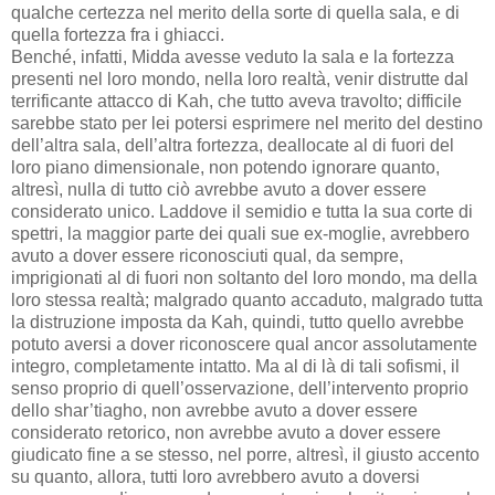
qualche certezza nel merito della sorte di quella sala, e di
quella fortezza fra i ghiacci.
Benché, infatti, Midda avesse veduto la sala e la fortezza
presenti nel loro mondo, nella loro realtà, venir distrutte dal
terrificante attacco di Kah, che tutto aveva travolto; difficile
sarebbe stato per lei potersi esprimere nel merito del destino
dell’altra sala, dell’altra fortezza, deallocate al di fuori del
loro piano dimensionale, non potendo ignorare quanto,
altresì, nulla di tutto ciò avrebbe avuto a dover essere
considerato unico. Laddove il semidio e tutta la sua corte di
spettri, la maggior parte dei quali sue ex-moglie, avrebbero
avuto a dover essere riconosciuti qual, da sempre,
imprigionati al di fuori non soltanto del loro mondo, ma della
loro stessa realtà; malgrado quanto accaduto, malgrado tutta
la distruzione imposta da Kah, quindi, tutto quello avrebbe
potuto aversi a dover riconoscere qual ancor assolutamente
integro, completamente intatto. Ma al di là di tali sofismi, il
senso proprio di quell’osservazione, dell’intervento proprio
dello shar’tiagho, non avrebbe avuto a dover essere
considerato retorico, non avrebbe avuto a dover essere
giudicato fine a se stesso, nel porre, altresì, il giusto accento
su quanto, allora, tutti loro avrebbero avuto a doversi