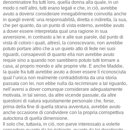
denominatore fra tutti loro, quella donna alla quale, in un
modo o nell’altro, tutti erano legati e che, in ciò, avrebbe
avuto a doversi considerare innegabilmente coinvolta anche
in quegli eventi: una responsabilità, diretta o indiretta, la sua,
che per quanto, da un punto di vista esterno, avrebbe avuto
a dover essere interpretata qual una ragione in sua
avversione, in contrasto a lei e alle sue parole, dal punto di
vista di coloro i quali, altresì, la conoscevano, non avrebbe
potuto portare altro che a un quieto atto di fede nei suoi
riguardi, consapevoli di quanto ella non avrebbe avuto
requie sino a quando non sarebbero potuto tutti tornare a
casa, al proprio mondo e alle proprie vite. E anche Maddie,
la quale fra tutti avrebbe avuto a dover essere lì riconosciuta
qual l’unica non realmente contraddistinta da una storia
passata con lei, non ebbe nulla da recriminare a tal riguardo,
nell’aversi a dover comunque considerare adeguatamente
motivata, in tal senso, da altre vicende passate, da altre
questioni di natura squisitamente personale che, forse,
prima della fine di quella strana avventura, avrebbe avuto
anche occasione di condividere con la propria corrispettiva
autoctona di quella dimensione.
Il solo che, tuttavia, in ciò, non parve interessato a volerle
concedere quanto da lei richiesto, quanto da lei desiderato,