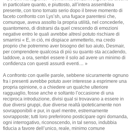
in particolare quanto, e piuttosto, all’intera assemblea
presente, con tono tornato serio dopo il breve momento di
faceto confronto con Lys’sh, una fugace parentesi che,
comunque, aveva assolto la propria utilità, nel concederle,
quantomeno, di distrarsi da quel crescendo di emozioni
negative entro le quali avrebbe altresì potuto rischiare di
smarrirsi « E, in ciò, mi dispiace ammetterlo, ma credo
proprio che potremmo aver bisogno del tuo aiuto, Desmair,
per comprendere qualcosa di più su quanto sta accadendo,
laddove, a ora, sembri essere il solo ad avere un minimo di
confidenza con questi assurdi eventi… »
A confronto con quelle parole, sebbene sicuramente ognuno
fra i presenti avrebbe potuto aver interesse a esprimere una
propria opinione, o a chiedere un qualche ulteriore
ragguaglio, fosse anche e soltanto l’occasione di una
reciproca introduzione, divisi qual si trovavano a essere in
due diversi gruppi, due diverse realtà ipoteticamente non
sovrapponibili e pur, in quel mentre, estremamente
sovrapposte; tutti loro preferirono posticipare ogni domanda,
ogni interrogativo, riconoscendo, in tal senso, indubbia
fiducia a favore dell’unico, reale, minimo comune