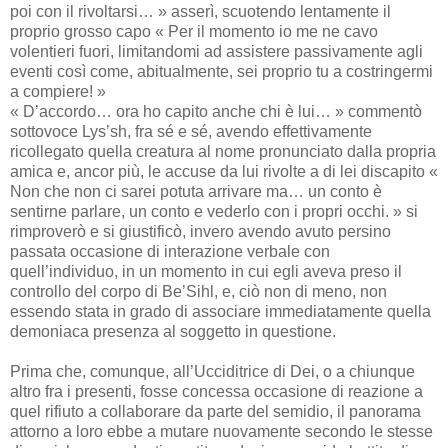
poi con il rivoltarsi… » asserì, scuotendo lentamente il
proprio grosso capo « Per il momento io me ne cavo
volentieri fuori, limitandomi ad assistere passivamente agli
eventi così come, abitualmente, sei proprio tu a costringermi
a compiere! »
« D’accordo… ora ho capito anche chi è lui… » commentò
sottovoce Lys’sh, fra sé e sé, avendo effettivamente
ricollegato quella creatura al nome pronunciato dalla propria
amica e, ancor più, le accuse da lui rivolte a di lei discapito «
Non che non ci sarei potuta arrivare ma… un conto è
sentirne parlare, un conto e vederlo con i propri occhi. » si
rimproverò e si giustificò, invero avendo avuto persino
passata occasione di interazione verbale con
quell’individuo, in un momento in cui egli aveva preso il
controllo del corpo di Be’Sihl, e, ciò non di meno, non
essendo stata in grado di associare immediatamente quella
demoniaca presenza al soggetto in questione.
Prima che, comunque, all’Ucciditrice di Dei, o a chiunque
altro fra i presenti, fosse concessa occasione di reazione a
quel rifiuto a collaborare da parte del semidio, il panorama
attorno a loro ebbe a mutare nuovamente secondo le stesse