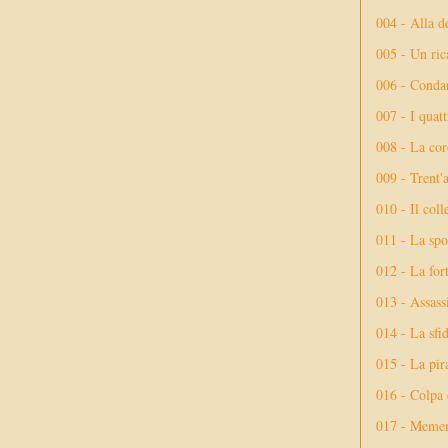
004 - Alla d
005 - Un rica
006 - Conda
007 - I quatt
008 - La cor
009 - Trent'
010 - Il coll
011 - La spo
012 - La fort
013 - Assassi
014 - La sfid
015 - La pir
016 - Colpa 
017 - Meme