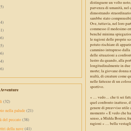
distinguere un volto noto, 
55)
parvenza di umanità, nel c
dimostrando straordinario 
sarebbe stato comprensibil
34)
Ove, tuttavia, nel loro pa
commesso il medesimo erro
41)
benché minima spiegazione,
66)
le ragioni delle proprie s
potuto rischiare di appari
65)
cammino intrapreso dalla 
66)
delle situazioni a confront
lustro da quando, alla port
64)
longitudinalmente in due a
56)
morte; la giovane donna no
realtà, di creature come 
nelle fattezze di un colo
sportivo.
e Avventure
« … vedo… che ti sei fatt
li
(32)
quel confronto inatteso, 
genere di preavviso utile
pio nella palude
(21)
momento « E vedo che hai t
senso, a Midda Bontor, fra 
à del peccato
(38)
ragioni « … bella vestagli
ttri della nave
(41)