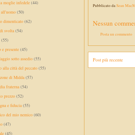
a moglie infedele
(44)
Pubblicato da
Sean Mac
 all'uomo
(50)
no dimenticato
(62)
Nessun commen
di svolta
(54)
Posta un commento
(55)
o e presente
(45)
laggio sotto assedio
(55)
Post più recente
 alla città del peccato
(55)
nzone di Midda
(57)
dia fraterna
(54)
sto prezzo
(52)
na e fiducia
(55)
ico del mio nemico
(60)
lo
(47)
ale
(45)