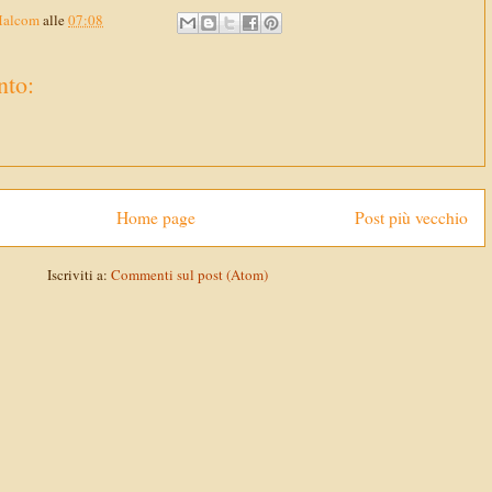
Malcom
alle
07:08
to:
Home page
Post più vecchio
Iscriviti a:
Commenti sul post (Atom)