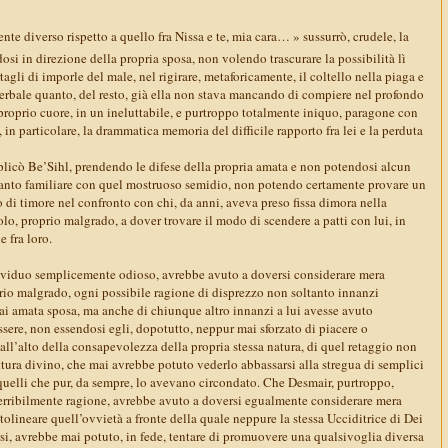
te diverso rispetto a quello fra Nissa e te, mia cara… » sussurrò, crudele, la
si in direzione della propria sposa, non volendo trascurare la possibilità lì
agli di imporle del male, nel rigirare, metaforicamente, il coltello nella piaga e
 verbale quanto, del resto, già ella non stava mancando di compiere nel profondo
proprio cuore, in un ineluttabile, e purtroppo totalmente iniquo, paragone con
e, in particolare, la drammatica memoria del difficile rapporto fra lei e la perduta
eplicò Be’Sihl, prendendo le difese della propria amata e non potendosi alcun
tanto familiare con quel mostruoso semidio, non potendo certamente provare un
o di timore nel confronto con chi, da anni, aveva preso fissa dimora nella
olo, proprio malgrado, a dover trovare il modo di scendere a patti con lui, in
e fra loro.
ividuo semplicemente odioso, avrebbe avuto a doversi considerare mera
prio malgrado, ogni possibile ragione di disprezzo non soltanto innanzi
mai amata sposa, ma anche di chiunque altro innanzi a lui avesse avuto
essere, non essendosi egli, dopotutto, neppur mai sforzato di piacere o
ll’alto della consapevolezza della propria stessa natura, di quel retaggio non
ttura divino, che mai avrebbe potuto vederlo abbassarsi alla stregua di semplici
quelli che pur, da sempre, lo avevano circondato. Che Desmair, purtroppo,
rribilmente ragione, avrebbe avuto a doversi egualmente considerare mera
ottolineare quell’ovvietà a fronte della quale neppure la stessa Ucciditrice di Dei
i, avrebbe mai potuto, in fede, tentare di promuovere una qualsivoglia diversa