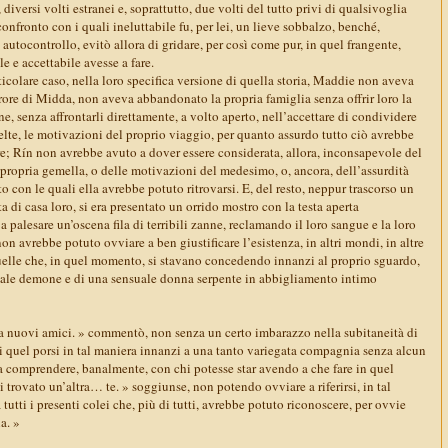
diversi volti estranei e, soprattutto, due volti del tutto privi di qualsivoglia
onfronto con i quali ineluttabile fu, per lei, un lieve sobbalzo, benché,
autocontrollo, evitò allora di gridare, per così come pur, in quel frangente,
e e accettabile avesse a fare.
rticolare caso, nella loro specifica versione di quella storia, Maddie non aveva
re di Midda, non aveva abbandonato la propria famiglia senza offrir loro la
 senza affrontarli direttamente, a volto aperto, nell’accettare di condividere
celte, le motivazioni del proprio viaggio, per quanto assurdo tutto ciò avrebbe
re; Rín non avrebbe avuto a dover essere considerata, allora, inconsapevole del
propria gemella, o delle motivazioni del medesimo, o, ancora, dell’assurdità
o con le quali ella avrebbe potuto ritrovarsi. E, del resto, neppur trascorso un
a di casa loro, si era presentato un orrido mostro con la testa aperta
 palesare un’oscena fila di terribili zanne, reclamando il loro sangue e la loro
n avrebbe potuto ovviare a ben giustificare l’esistenza, in altri mondi, in altre
quelle che, in quel momento, si stavano concedendo innanzi al proprio sguardo,
ssale demone e di una sensuale donna serpente in abbigliamento intimo
a nuovi amici. » commentò, non senza un certo imbarazzo nella subitaneità di
di quel porsi in tal maniera innanzi a una tanto variegata compagnia senza alcun
 a comprendere, banalmente, con chi potesse star avendo a che fare in quel
rovato un’altra… te. » soggiunse, non potendo ovviare a riferirsi, in tal
tutti i presenti colei che, più di tutti, avrebbe potuto riconoscere, per ovvie
a. »