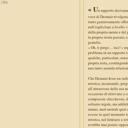
e
(30)
« U
n rapporto decisamen
voce di Desmair rivolgendo
tanto generosamente offert
nell’esplicitare a livello
della propria mente e del 
la propria storia passata, 
gemella.
« Oh, ti prego… taci! » r
problema in un rapporto 
qualche, particolare, sens
propria testa, costringend
una tanto assurda relazion
Che Desmair fosse un ind
retorica, incarnando, pro
all’attenzione della sua 
occasione di ritrovarsi a 
compiacere chicchessia, da
soltanto regale, ma addiri
umani, meri mortali qual 
avesse in quel momento te
retorica, nel limitarsi a s
avrebbe mai potuto oppors