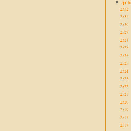
april
▼
2532
2531
2530
2529
2528
2527
2526
2525
2524
2523
2522
2521
2520
2519
2518
2517