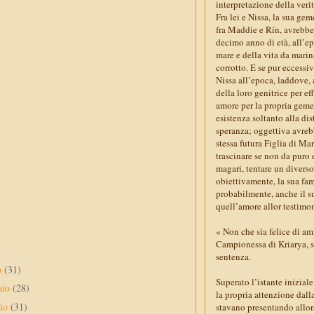
interpretazione della verit
Fra lei e Nissa, la sua ge
fra Maddie e Rín, avrebbe 
decimo anno di età, all’ep
mare e della vita da marin
corrotto. E se pur eccess
Nissa all’epoca, laddove,
della loro genitrice per ef
amore per la propria gemel
esistenza soltanto alla dis
speranza; oggettiva avreb
stessa futura Figlia di Mar
trascinare se non da puro 
magari, tentare un diverso
obiettivamente, la sua fa
probabilmente, anche il su
quell’amore allor testimon
« Non che sia felice di a
Campionessa di Kriarya, s
sentenza.
o
(31)
Superato l’istante inizial
aio
(28)
la propria attenzione dalla
aio
(31)
stavano presentando allor