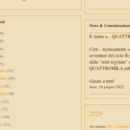
ost
News & Comunicazion
69)
E siamo a... QUAT
60)
66)
Cioè... tecnicamente s
avventure del ciclo
Re
66)
della "serie regolare" 
65)
QUATTROMILA pubbli
mbre
(31)
mbre
(30)
Grazie a tutti!
re
(31)
Sean, 18 giugno 2022
mbre
(30)
to
(31)
o
(31)
2523
no
(30)
io
(31)
Avventura
050 - Il tempo