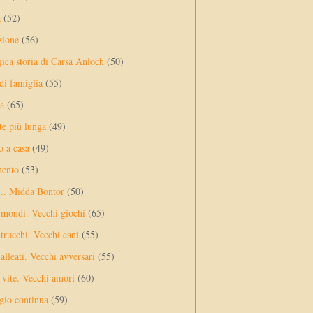
a
(52)
zione
(56)
gica storia di Carsa Anloch
(50)
 di famiglia
(55)
a
(65)
te più lunga
(49)
o a casa
(49)
mento
(53)
... Midda Bontor
(50)
 mondi. Vecchi giochi
(65)
trucchi. Vecchi cani
(55)
alleati. Vecchi avversari
(55)
vite. Vecchi amori
(60)
ggio continua
(59)