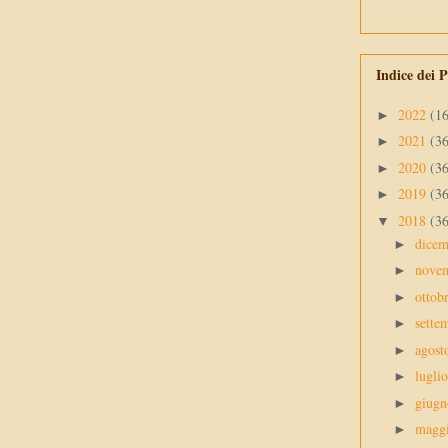
Indice dei P
2022
(1
►
2021
(3
►
2020
(3
►
2019
(3
►
2018
(3
▼
dice
►
nove
►
ottob
►
sette
►
agos
►
lugli
►
giug
►
magg
►