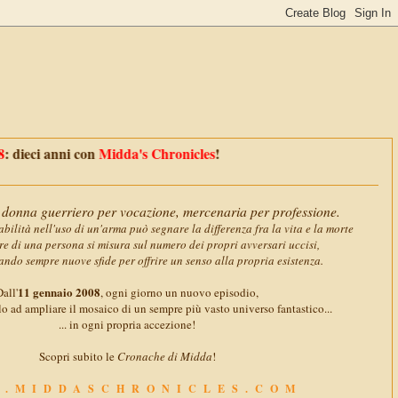
anni con
Midda's Chronicles
!
donna guerriero per vocazione, mercenaria per professione.
abilità nell'uso di un'arma può segnare la differenza fra la vita e la morte
ore di una persona si misura sul numero dei propri avversari uccisi,
ando sempre nuove sfide per offrire un senso alla propria esistenza.
11 gennaio 2008
all'
, ogni giorno un nuovo episodio,
o ad ampliare il mosaico di un sempre più vasto universo fantastico...
... in ogni propria accezione!
Scopri subito le
Cronache di Midda
!
.MIDDASCHRONICLES.COM