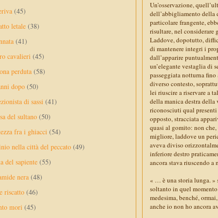
Un’osservazione, quell’ul
eriva
(45)
dell’abbigliamento della 
particolare frangente, ebb
tto letale
(38)
risultare, nel considerare 
Laddove, dopotutto, diffi
nnata
(41)
di mantenere integri i prop
ro cavalieri
(45)
dall’apparire puntualmente 
un’elegante vestaglia di s
ona perduta
(58)
passeggiata notturna fino
diverso contesto, soprattu
anni dopo
(50)
lei riuscire a riservare a 
ezionista di sassi
(41)
della manica destra della
riconosciuti qual presenti
sa del sultano
(50)
opposto, stracciata appari
quasi al gomito: non che,
ezza fra i ghiacci
(54)
migliore, laddove un peric
aveva diviso orizzontalmen
nio nella città del peccato
(49)
inferiore destro praticam
a del sapiente
(55)
ancora stava riuscendo a
amide nera
(48)
« … è una storia lunga. » 
soltanto in quel momento d
e riscatto
(46)
medesima, benché, ormai, a
anche io non ho ancora a
nto mori
(45)