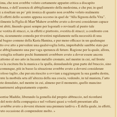
tima, che non avrebbe voluto certamente apparire critica a discapito
donna, o dell’assenza di abbigliamento della medesima, e che pur, in quel
e a risultare un po’ più ironica di quanto non avrebbe voluto realmente
gli effetti dello scontro appena occorso in quel de “Alla Signora della Vita”.
cilmente la Figlia di Marr’Mahew avrebbe avuto a doversi considerare capace
ri abiti, finendo quasi sempre per logorarli o rovinarli al punto tale
vestita di stracci, o, in effetti e piuttosto, svestita di stracci; a confronto con
eta, sicuramente comoda per rivestirsi rapidamente nella necessità di una
 al bagno comune della Kasta Hamina, e pur meno efficace in un qualunque
tto ove atto a prevedere una qualsivoglia lotta, improbabile sarebbe stato per
tale abbigliamento una pur vaga speranza di futuro. Ragione per la quale, allora,
 vestaglia soltanto pochi frammenti avrebbero avuto a dover essere ancora
 attorno al suo arto in lucente metallo cromato, nel mentre in cui, sul fronte
va la cucitura fra la manica e la spalla, denudandole gran parte del braccio, sino
 comunque, più in basso la situazione avrebbe avuto a doversi considerare
oloso taglio, che pur era riuscito a ovviare a raggiungere la sua gamba destra,
te la morbida seta all’altezza della sua coscia, vedendo, in tal maniera, l’arto
ente denudato, nel mentre in cui, almeno per il momento, quello mancino
 mantenersi adeguatamente coperto.
sorrise Maddie, liberando la gemella dal proprio abbraccio, nel ricordarsi
el resto della compagnia e nel voltarsi quasi a volerli presentare alla
vrebbe avuto a doversi ritenere una premura tardiva « E della quale, in effetti,
vuto occasione di comprendere molto. »