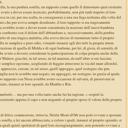
à.
mella, la sua perduta sorella, un rapporto come quello lì dimostrato qual esistente
avuto a dover essere ricercato, probabilmente, non più tardi rispetto al loro
oca in cui, per sua scelta, in conseguenza a una sua fuga notturna alla volta del
aio che pur aveva sempre desiderato, il loro rapporto si era tragicamente
iva avrebbe avuto a dover essere considerata la reazione dell’ancor bambina
 a confronto con il dolore dell’abbandono e, successivamente, della perdita
fetto di una tragica malattia, ella aveva deciso di trasmutare tutto il proprio
la in semplice e puro odio, votando innanzi agli dei tutti la propria intera
truzione di quella di Midda e di ogni barlume, per lei, di gioia, di serenità, di
be avuto a doversi considerare la partecipazione di colpa propria anche della
r’Mahew, giacché, in tal senso, in tal maniera, da null’altro si era lasciata
e semplice egoismo, scegliendo di fuggire attraverso la via del mare allorché,
 approccio, cercare, in tal senso, quell’appoggio, quel sostegno che pur,
miglia non le avrebbe mai negato, un appoggio, un sostegno, in grazia al quale,
o rapporto con Nissa avrebbe avuto occasione di salvarsi, di preservarsi in
iato, innanzi ai loro sguardi, da Maddie e Rín.
mmetterlo… ma per una volta tanto anche lui ha ragione. » sospirò la
cuotendo appena il capo e non negando al proprio sposo il valore della propria
e di felice commozione, tuttavia, Nóirín Mont-d'Orb non poté ovviare a spostare
 sorella, a lei ancora abbracciata, a coloro i quali, innanzi al proprio sguardo, si
a quali quieti spettatori di quel loro ricongiungimento, non potendo ovviare a