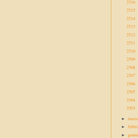
2516
2515
2514
2513
2512
2511
2510
2509
2508
2507
2506
2505
2504
2503
marz
►
febbr
►
genn
►