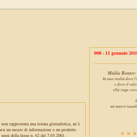
11 gennaio 2008 - 11 gennaio 2018
: dieci 
Midda Bontor: 
In una realtà dove l'
e dove il val
ella vaga cerc
D
un nuovo tassell
non rappresenta una testata giornalistica, né è
arsi un mezzo di informazione o un prodotto
WWW
i sensi della legge n. 62 del 7.03.2001.