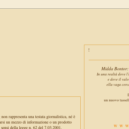
Midda Bontor: 
In una realtà dove l'
e dove il val
ella vaga cerc
D
un nuovo tassell
non rappresenta una testata giornalistica, né è
arsi un mezzo di informazione o un prodotto
WWW
i sensi della legge n. 62 del 7.03.2001.