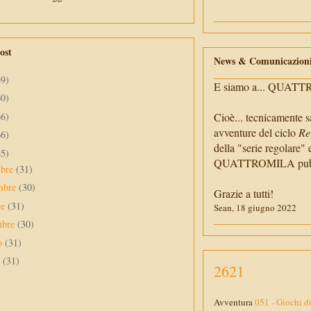
ost
News & Comunicazion
69)
E siamo a... QUAT
60)
66)
Cioè... tecnicamente s
avventure del ciclo
Re
66)
della "serie regolare" 
65)
QUATTROMILA pubbli
mbre
(31)
mbre
(30)
Grazie a tutti!
re
(31)
Sean, 18 giugno 2022
mbre
(30)
to
(31)
o
(31)
2621
Avventura
051 - Giochi d