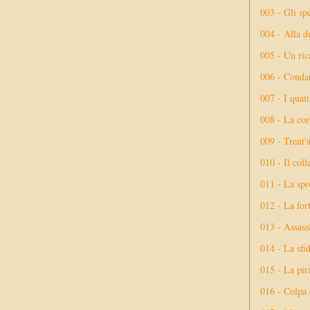
003 - Gli spe
004 - Alla d
005 - Un rica
006 - Conda
007 - I quatt
008 - La cor
009 - Trent'
010 - Il coll
011 - La spo
012 - La fort
013 - Assassi
014 - La sfid
015 - La pir
016 - Colpa 