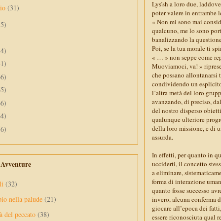
Lys’sh a loro due, laddov
aio
(31)
poter valere in entrambe l
« Non mi sono mai consid
55)
qualcuno, me lo sono porta
banalizzando la questione
Poi, se la tua morale ti sp
34)
« … » non seppe come repli
41)
Muoviamoci, va! » riprese
che possano allontanarsi 
66)
condividendo un esplicito 
65)
l’altra metà del loro gru
avanzando, di preciso, dal
66)
del nostro disperso obiett
64)
qualunque ulteriore progr
della loro missione, e di 
56)
assurda.
In effetti, per quanto in 
e Avventure
ucciderti, il concetto ste
a eliminare, sistematicam
forma di interazione umana
li
(32)
quanto fosse successo avr
pio nella palude
(21)
invero, alcuna conferma d
giocare all’epoca dei fatt
à del peccato
(38)
essere riconosciuta qual re