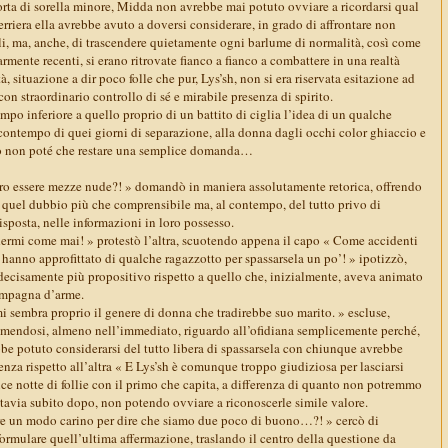
orta di sorella minore, Midda non avrebbe mai potuto ovviare a ricordarsi qual
erriera ella avrebbe avuto a doversi considerare, in grado di affrontare non
li, ma, anche, di trascendere quietamente ogni barlume di normalità, così come
rmente recenti, si erano ritrovate fianco a fianco a combattere in una realtà
, situazione a dir poco folle che pur, Lys’sh, non si era riservata esitazione ad
 con straordinario controllo di sé e mirabile presenza di spirito.
mpo inferiore a quello proprio di un battito di ciglia l’idea di un qualche
ntempo di quei giorni di separazione, alla donna dagli occhi color ghiaccio e
oco non poté che restare una semplice domanda…
o essere mezze nude?! » domandò in maniera assolutamente retorica, offrendo
a quel dubbio più che comprensibile ma, al contempo, del tutto privo di
isposta, nelle informazioni in loro possesso.
dermi come mai! » protestò l’altra, scuotendo appena il capo « Come accidenti
hanno approfittato di qualche ragazzotto per spassarsela un po’! » ipotizzò,
ecisamente più propositivo rispetto a quello che, inizialmente, aveva animato
compagna d’arme.
sembra proprio il genere di donna che tradirebbe suo marito. » escluse,
imendosi, almeno nell’immediato, riguardo all’ofidiana semplicemente perché,
be potuto considerarsi del tutto libera di spassarsela con chiunque avrebbe
renza rispetto all’altra « E Lys’sh è comunque troppo giudiziosa per lasciarsi
ce notte di follie con il primo che capita, a differenza di quanto non potremmo
tavia subito dopo, non potendo ovviare a riconoscerle simile valore.
re un modo carino per dire che siamo due poco di buono…?! » cercò di
ormulare quell’ultima affermazione, traslando il centro della questione da