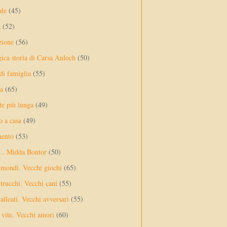
ale
(45)
a
(52)
zione
(56)
gica storia di Carsa Anloch
(50)
 di famiglia
(55)
a
(65)
te più lunga
(49)
o a casa
(49)
mento
(53)
... Midda Bontor
(50)
 mondi. Vecchi giochi
(65)
trucchi. Vecchi cani
(55)
alleati. Vecchi avversari
(55)
vite. Vecchi amori
(60)