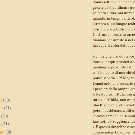
donna rettile qual a una s
genere di straordinaria gu
soltanto situazioni norma
quando, in tempi particola
estranea a qualunque realtà
affrontare, e ad affrontare
Così, accantonata in un te
dramma consumatosi nel co
dai capelli color del fu
« … perché mai dovrebber
voce ai propri pensieri e 
qualunque possibilità di r
« Ti ho detto di non chie
potrei saperlo…?! Magari 
formulando uno scenario d
i pensieri della propria 
« Ne dubito… Rula non mi 
tuttavia, Midda, non espr
no
(30)
obiettivamente, ella avreb
io
(31)
potuto desiderare, a diffe
e
(30)
coinvolgere in una sempli
fare noi… » soggiunse tut
o
(31)
« E questo dovrebbe esse
aio
(28)
comprendere Duva, nel rif