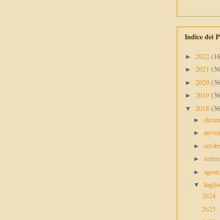
Indice dei P
2022
(1
►
2021
(3
►
2020
(3
►
2019
(3
►
2018
(3
▼
dice
►
nove
►
ottob
►
sette
►
agos
►
lugli
▼
2624
2623