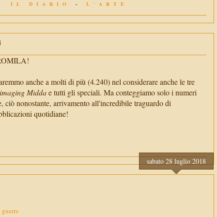
IL DIARIO
-
L'ARTE
i
TROMILA!
aremmo anche a molti di più (4.240) nel considerare anche le tre
imaging Midda
e tutti gli speciali. Ma conteggiamo solo i numeri
e, ciò nonostante, arrivamento all'incredibile traguardo di
cazioni quotidiane!
sabato 28 luglio 2018
i guerra