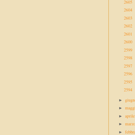
2605
2604
2603
2602
2601
2600
2599
2598
2597
2596
2595
2594
giug
►
magg
►
april
►
marz
►
febbr
►