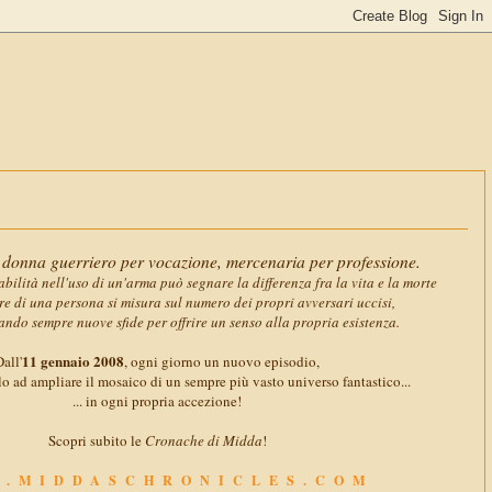
11 gennaio
donna guerriero per vocazione, mercenaria per professione.
abilità nell'uso di un'arma può segnare la differenza fra la vita e la morte
ore di una persona si misura sul numero dei propri avversari uccisi,
ando sempre nuove sfide per offrire un senso alla propria esistenza.
11 gennaio 2008
all'
, ogni giorno un nuovo episodio,
o ad ampliare il mosaico di un sempre più vasto universo fantastico...
... in ogni propria accezione!
Scopri subito le
Cronache di Midda
!
.MIDDASCHRONICLES.COM