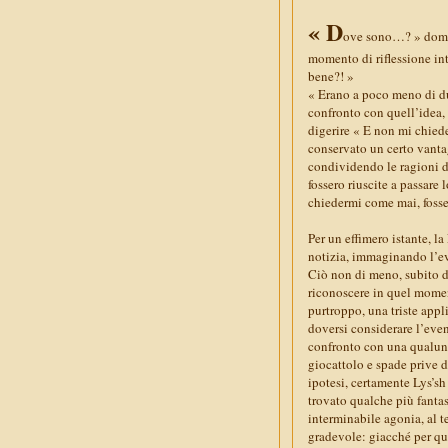
« D
ove sono…? » doman
momento di riflessione in
bene?! »
« Erano a poco meno di due
confronto con quell’idea,
digerire « E non mi chied
conservato un certo vantag
condividendo le ragioni d
fossero riuscite a passar
chiedermi come mai, foss
Per un effimero istante, 
notizia, immaginando l’eve
Ciò non di meno, subito d
riconoscere in quel momen
purtroppo, una triste app
doversi considerare l’even
confronto con una qualunqu
giocattolo e spade prive d
ipotesi, certamente Lys’sh
trovato qualche più fantas
interminabile agonia, al t
gradevole: giacché per qu