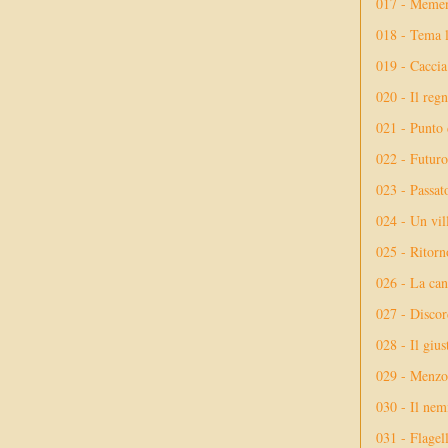
017 - Meme
018 - Tema l
019 - Caccia
020 - Il reg
021 - Punto 
022 - Futuro
023 - Passat
024 - Un vil
025 - Ritorno
026 - La ca
027 - Discor
028 - Il giu
029 - Menzog
030 - Il nem
031 - Flagel