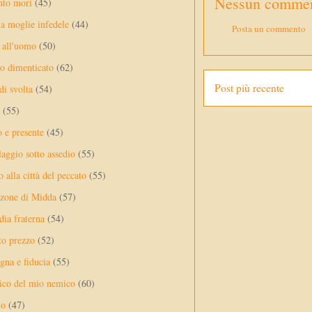
Nessun commen
nto mori
(45)
a moglie infedele
(44)
Posta un commento
 all'uomo
(50)
no dimenticato
(62)
Post più recente
di svolta
(54)
(55)
o e presente
(45)
laggio sotto assedio
(55)
 alla città del peccato
(55)
nzone di Midda
(57)
dia fraterna
(54)
sto prezzo
(52)
na e fiducia
(55)
ico del mio nemico
(60)
lo
(47)