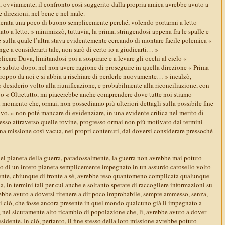
e, ovviamente, il confronto così suggerito dalla propria amica avrebbe avuto a
e direzioni, nel bene e nel male.
erata una poco di buono semplicemente perché, volendo portarmi a letto
to a letto. » minimizzò, tuttavia, la prima, stringendosi appena fra le spalle e
 sulla quale l’altra stava evidentemente cercando di montare facile polemica «
inge a considerarti tale, non sarò di certo io a giudicarti… »
care Duva, limitandosi poi a sospirare e a levare gli occhi al cielo «
 subito dopo, nel non avere ragione di proseguire in quella direzione « Prima
troppo da noi e si abbia a rischiare di perderle nuovamente… » incalzò,
desiderio volto alla riunificazione, e probabilmente alla riconciliazione, con
ppo « Oltretutto, mi piacerebbe anche comprendere dove tutte noi stiamo
 momento che, ormai, non possediamo più ulteriori dettagli sulla possibile fine
ivo. » non poté mancare di evidenziare, in una evidente critica nel merito di
esso attraverso quelle rovine, progresso ormai non più motivato dai termini
una missione così vacua, nei propri contenuti, dal doversi considerare pressoché
quel pianeta della guerra, paradossalmente, la guerra non avrebbe mai potuto
sso di un intero pianeta semplicemente impegnato in un assurdo carosello volto
ente, chiunque di fronte a sé, avrebbe reso quantomeno complicata qualunque
, in termini tali per cui anche e soltanto sperare di raccogliere informazioni su
ebbe avuto a doversi ritenere a dir poco improbabile, sempre ammesso, senza,
i ciò, che fosse ancora presente in quel mondo qualcuno già lì impegnato a
i, nel sicuramente alto ricambio di popolazione che, lì, avrebbe avuto a dover
sidente. In ciò, pertanto, il fine stesso della loro missione avrebbe potuto