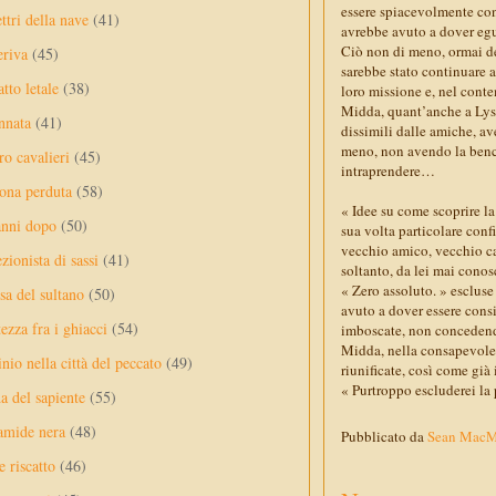
essere spiacevolmente consi
ttri della nave
(41)
avrebbe avuto a dover eg
Ciò non di meno, ormai de
eriva
(45)
sarebbe stato continuare a
tto letale
(38)
loro missione e, nel conte
Midda, quant’anche a Lys’s
nnata
(41)
dissimili dalle amiche, av
meno, non avendo la bench
ro cavalieri
(45)
intraprendere…
ona perduta
(58)
« Idee su come scoprire 
anni dopo
(50)
sua volta particolare conf
vecchio amico, vecchio ca
ezionista di sassi
(41)
soltanto, da lei mai conos
« Zero assoluto. » escluse
sa del sultano
(50)
avuto a dover essere cons
ezza fra i ghiacci
(54)
imboscate, non concedendo
Midda, nella consapevolezz
nio nella città del peccato
(49)
riunificate, così come gi
« Purtroppo escluderei la
a del sapiente
(55)
amide nera
(48)
Pubblicato da
Sean Mac
e riscatto
(46)