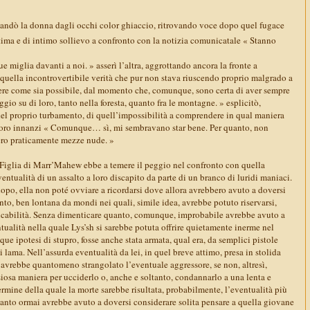
dò la donna dagli occhi color ghiaccio, ritrovando voce dopo quel fugace
tima e di intimo sollievo a confronto con la notizia comunicatale « Stanno
 miglia davanti a noi. » asserì l’altra, aggrottando ancora la fronte a
 quella incontrovertibile verità che pur non stava riuscendo proprio malgrado a
ere come sia possibile, dal momento che, comunque, sono certa di aver sempre
gio su di loro, tanto nella foresta, quanto fra le montagne. » esplicitò,
el proprio turbamento, di quell’impossibilità a comprendere in qual maniera
e loro innanzi « Comunque… sì, mi sembravano star bene. Per quanto, non
ero praticamente mezze nude. »
la Figlia di Marr’Mahew ebbe a temere il peggio nel confronto con quella
ntualità di un assalto a loro discapito da parte di un branco di luridi maniaci.
opo, ella non poté ovviare a ricordarsi dove allora avrebbero avuto a doversi
to, ben lontana da mondi nei quali, simile idea, avrebbe potuto riservarsi,
licabilità. Senza dimenticare quanto, comunque, improbabile avrebbe avuto a
tualità nella quale Lys’sh si sarebbe potuta offrire quietamente inerme nel
e ipotesi di stupro, fosse anche stata armata, qual era, da semplici pistole
i lama. Nell’assurda eventualità da lei, in quel breve attimo, presa in stolida
 avrebbe quantomeno strangolato l’eventuale aggressore, se non, altresì,
iosa maniera per ucciderlo o, anche e soltanto, condannarlo a una lenta e
ermine della quale la morte sarebbe risultata, probabilmente, l’eventualità più
anto ormai avrebbe avuto a doversi considerare solita pensare a quella giovane