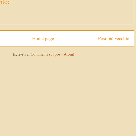
to:
Home page
Post più vecchio
Iscriviti a:
Commenti sul post (Atom)