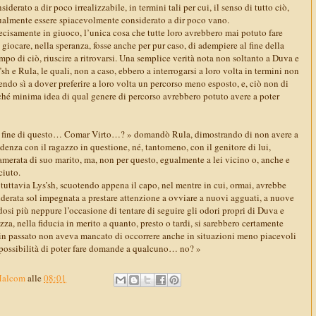
derato a dir poco irrealizzabile, in termini tali per cui, il senso di tutto ciò,
ualmente essere spiacevolmente considerato a dir poco vano.
cisamente in giuoco, l’unica cosa che tutte loro avrebbero mai potuto fare
 giocare, nella speranza, fosse anche per pur caso, di adempiere al fine della
mpo di ciò, riuscire a ritrovarsi. Una semplice verità nota non soltanto a Duva e
h e Rula, le quali, non a caso, ebbero a interrogarsi a loro volta in termini non
endo sì a dover preferire a loro volta un percorso meno esposto, e, ciò non di
é minima idea di qual genere di percorso avrebbero potuto avere a poter
la fine di questo… Comar Virto…? » domandò Rula, dimostrando di non avere a
idenza con il ragazzo in questione, né, tantomeno, con il genitore di lui,
merata di suo marito, ma, non per questo, egualmente a lei vicino o, anche e
ciuto.
 tuttavia Lys’sh, scuotendo appena il capo, nel mentre in cui, ormai, avrebbe
iderata sol impegnata a prestare attenzione a ovviare a nuovi agguati, a nuove
si più neppure l’occasione di tentare di seguire gli odori propri di Duva e
a, nella fiducia in merito a quanto, presto o tardi, si sarebbero certamente
à in passato non aveva mancato di occorrere anche in situazioni meno piacevoli
 possibilità di poter fare domande a qualcuno… no? »
Malcom
alle
08:01