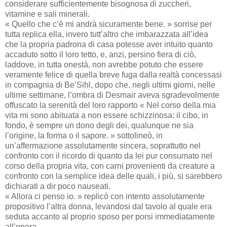
considerare sufficientemente bisognosa di zuccheri,
vitamine e sali minerali.
« Quello che c’è mi andrà sicuramente bene. » sorrise per
tutta replica ella, invero tutt’altro che imbarazzata all’idea
che la propria padrona di casa potesse aver intuito quanto
accaduto sotto il loro tetto, e, anzi, persino fiera di ciò,
laddove, in tutta onestà, non avrebbe potuto che essere
veramente felice di quella breve fuga dalla realtà concessasi
in compagnia di Be’Sihl, dopo che, negli ultimi giorni, nelle
ultime settimane, l’ombra di Desmair aveva sgradevolmente
offuscato la serenità del loro rapporto « Nel corso della mia
vita mi sono abituata a non essere schizzinosa: il cibo, in
fondo, è sempre un dono degli dei, qualunque ne sia
l’origine, la forma o il sapore. » sottolineò, in
un’affermazione assolutamente sincera, soprattutto nel
confronto con il ricordo di quanto da lei pur consumato nel
corso della propria vita, con carni provenienti da creature a
confronto con la semplice idea delle quali, i più, si sarebbero
dichiarati a dir poco nauseati.
« Allora ci penso io. » replicò con intento assolutamente
propositivo l’altra donna, levandosi dal tavolo al quale era
seduta accanto al proprio sposo per porsi immediatamente
all’opera.