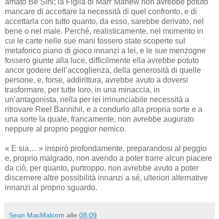
amato Be’Sihl; la Figlia di Marr’Mahew non avrebbe potuto
mancare di accettare la necessità di quel confronto, e di
accettarla con tutto quanto, da esso, sarebbe derivato, nel
bene o nel male. Perché, realisticamente, nel momento in
cui le carte nelle sue mani fossero state scoperte sul
metaforico piano di gioco innanzi a lei, e le sue menzogne
fossero giunte alla luce, difficilmente ella avrebbe potuto
ancor godere dell’accoglienza, della generosità di quelle
persone, e, forse, addirittura, avrebbe avuto a doversi
trasformare, per tutte loro, in una minaccia, in
un’antagonista, nella per lei irrinunciabile necessità a
ritrovare Reel Bannihil, e a condurlo alla propria sorte e a
una sorte la quale, francamente, non avrebbe augurato
neppure al proprio peggior nemico.
« E sia… » inspirò profondamente, preparandosi al peggio
e, proprio malgrado, non avendo a poter trarre alcun piacere
da ciò, per quanto, purtroppo, non avrebbe avuto a poter
discernere altre possibilità innanzi a sé, ulteriori alternative
innanzi al proprio sguardo.
Sean MacMalcom
alle
08:09