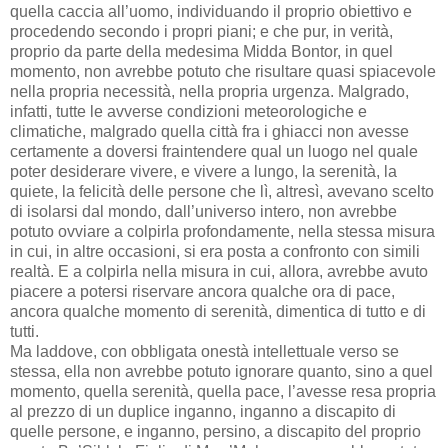
quella caccia all’uomo, individuando il proprio obiettivo e
procedendo secondo i propri piani; e che pur, in verità,
proprio da parte della medesima Midda Bontor, in quel
momento, non avrebbe potuto che risultare quasi spiacevole
nella propria necessità, nella propria urgenza. Malgrado,
infatti, tutte le avverse condizioni meteorologiche e
climatiche, malgrado quella città fra i ghiacci non avesse
certamente a doversi fraintendere qual un luogo nel quale
poter desiderare vivere, e vivere a lungo, la serenità, la
quiete, la felicità delle persone che lì, altresì, avevano scelto
di isolarsi dal mondo, dall’universo intero, non avrebbe
potuto ovviare a colpirla profondamente, nella stessa misura
in cui, in altre occasioni, si era posta a confronto con simili
realtà. E a colpirla nella misura in cui, allora, avrebbe avuto
piacere a potersi riservare ancora qualche ora di pace,
ancora qualche momento di serenità, dimentica di tutto e di
tutti.
Ma laddove, con obbligata onestà intellettuale verso se
stessa, ella non avrebbe potuto ignorare quanto, sino a quel
momento, quella serenità, quella pace, l’avesse resa propria
al prezzo di un duplice inganno, inganno a discapito di
quelle persone, e inganno, persino, a discapito del proprio