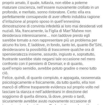
proprio amato, il quale, tuttavia, non ebbe a poterne
maturare coscienza, nell’essere nuovamente crollato in un
profondo, e meritato, sonno ristoratore. Certo: ella era
perfettamente consapevole di aver offerto indubbia ragione
d’irritazione al proprio sposo in quell’ennesima
dimostrazione di convinta infedeltà ai loro mai desiderati voti
nuziali. Ma, francamente, la Figlia di Marr’Mahew non
desiderava interessarsene… non laddove presto egli
sarebbe tornato a non rappresentare più un problema per
alcuno fra loro. E laddove, in fondo, tanto lei, quanto Be’Sihl,
desideravano la possibilità di trascorrere qualche ora di
spensieratezza insieme, assurdo, ingiusto e, soprattutto,
frustrante sarebbe stato negarsi tale occasione nel mero
confronto con il pensiero di Desmair, e di quanto,
quell’empio semidio, avrebbe potuto gradire o meno tutto
ciò.
Felice, quindi, di quanto compiuto, e appagata, rasserenata
psicologicamente e fisicamente, da tutto quello, ella non
mancò di offrirne trasparente evidenza sul proprio volto nel
lasciare la stanza e nell’addentrarsi in direzione del
soggiorno di quella dimora, là dove, presto o tardi,
sicuramente avrebbe avuto nuovamente occasione di