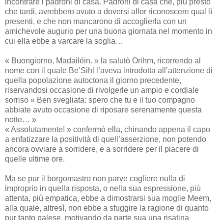
incontrare i padroni di casa. Padroni di casa che, più presto
che tardi, avrebbero avuto a doversi allor riconoscere qual lì
presenti, e che non mancarono di accoglierla con un
amichevole augurio per una buona giornata nel momento in
cui ella ebbe a varcare la soglia…
« Buongiorno, Madailéin. » la salutò Orihm, ricorrendo al
nome con il quale Be’Sihl l’aveva introdotta all’attenzione di
quella popolazione autoctona il giorno precedente,
riservandosi occasione di rivolgerle un ampio e cordiale
sorriso « Ben svegliata: spero che tu e il tuo compagno
abbiate avuto occasione di riposare serenamente questa
notte… »
« Assolutamente! » confermò ella, chinando appena il capo
a enfatizzare la positività di quell’asserzione, non potendo
ancora ovviare a sorridere, e a sorridere per il piacere di
quelle ultime ore.
Ma se pur il borgomastro non parve cogliere nulla di
improprio in quella risposta, o nella sua espressione, più
attenta, più empatica, ebbe a dimostrarsi sua moglie Meem,
alla quale, altresì, non ebbe a sfuggire la ragione di quanto
pur tanto palese, motivando da parte sua una risatina