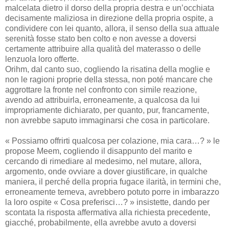
malcelata dietro il dorso della propria destra e un’occhiata
decisamente maliziosa in direzione della propria ospite, a
condividere con lei quanto, allora, il senso della sua attuale
serenità fosse stato ben colto e non avesse a doversi
certamente attribuire alla qualità del materasso o delle
lenzuola loro offerte.
Orihm, dal canto suo, cogliendo la risatina della moglie e
non le ragioni proprie della stessa, non poté mancare che
aggrottare la fronte nel confronto con simile reazione,
avendo ad attribuirla, erroneamente, a qualcosa da lui
impropriamente dichiarato, per quanto, pur, francamente,
non avrebbe saputo immaginarsi che cosa in particolare.
« Possiamo offrirti qualcosa per colazione, mia cara…? » le
propose Meem, cogliendo il disappunto del marito e
cercando di rimediare al medesimo, nel mutare, allora,
argomento, onde ovviare a dover giustificare, in qualche
maniera, il perché della propria fugace ilarità, in termini che,
erroneamente temeva, avrebbero potuto porre in imbarazzo
la loro ospite « Cosa preferisci…? » insistette, dando per
scontata la risposta affermativa alla richiesta precedente,
giacché, probabilmente, ella avrebbe avuto a doversi