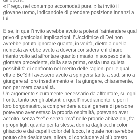
« Prego, nel contempo accomodati pure. » la invitò il
giovane uomo, indicandole di prendere posizione innanzi a
lui.
E se, in quell’invito avrebbe avuto a potersi fraintendere qual
privo di particolari implicazioni, l’Ucciditrice di Dei non
avrebbe potuto ignorare quanto, in verità, dietro a quella
richiesta avrebbe avuto a doversi considerare il chiaro
intento volto ad affrontare quanto rimasto in sospeso dalla
giornata precedente, dalla sera prima, ossia una quieta
possibilità di confronto nel merito delle ragioni per le quali
ella e Be’Sihl avessero avuto a spingersi tanto a sud, sino a
giungere al loro insediamento e lì a giungere, chiaramente,
non per mera casualità.
Un argomento sicuramente necessario da affrontare, su ogni
fronte, tanto per gli abitanti di quell’insediamento, e per il
loro borgomastro, a comprendere a qual genere di persone
potevano aver esteso la propria ospitalità, potevano aver
accolto, senza “se” e senza “ma” nelle proprie abitazioni, fra
i propri figli, quanto per la stessa donna dagli occhi color
ghiaccio e dai capelli color del fuoco, la quale non avrebbe
potuto che desiderare, allora, di concludere al più presto