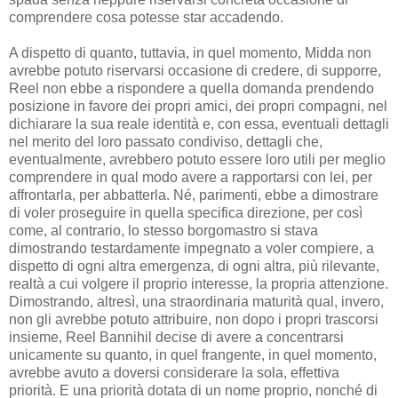
comprendere cosa potesse star accadendo.
A dispetto di quanto, tuttavia, in quel momento, Midda non
avrebbe potuto riservarsi occasione di credere, di supporre,
Reel non ebbe a rispondere a quella domanda prendendo
posizione in favore dei propri amici, dei propri compagni, nel
dichiarare la sua reale identità e, con essa, eventuali dettagli
nel merito del loro passato condiviso, dettagli che,
eventualmente, avrebbero potuto essere loro utili per meglio
comprendere in qual modo avere a rapportarsi con lei, per
affrontarla, per abbatterla. Né, parimenti, ebbe a dimostrare
di voler proseguire in quella specifica direzione, per così
come, al contrario, lo stesso borgomastro si stava
dimostrando testardamente impegnato a voler compiere, a
dispetto di ogni altra emergenza, di ogni altra, più rilevante,
realtà a cui volgere il proprio interesse, la propria attenzione.
Dimostrando, altresì, una straordinaria maturità qual, invero,
non gli avrebbe potuto attribuire, non dopo i propri trascorsi
insieme, Reel Bannihil decise di avere a concentrarsi
unicamente su quanto, in quel frangente, in quel momento,
avrebbe avuto a doversi considerare la sola, effettiva
priorità. E una priorità dotata di un nome proprio, nonché di