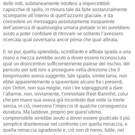
delle iridi, subitaneamente ridottesi a impercettibili
capocchie di spillo, in misura tale da farle sostanzialmente
scomparire all’interno di quell’azzurro glaciale, e da
concedere un messaggio assolutamente trasparente
dell’assenza di qualsivoglia umana pietade in lei avrebbero
avuto a poter confidare di ritrovare se soltanto l’avessero
ricercata qual avversaria ancor prima che qual alleata.
E se pur, quella splendida, scintillante e affilata spada a una
mano e mezza avrebbe avuto a dover essere riconosciuta
qual un disincentivo sufficientemente palese del rischio, del
pericolo per tutti loro a proseguire nella direzione che il
borgomastro aveva suggerito, tale spada, simile lama, non
ebbe apparentemente a spaventare alcuno fra i presenti,
non Orihm, non sua moglie, non i tre sopraggiunti a dare
l’allarme, non, ovviamente, l’immortale Reel Bannihil, colui
che per mano sua aveva già incontrato due volte la morte
senza, in ciò, riservarsi l’impiccio di qualche conseguenza
duratura. Ma laddove, proprio per quest’ultimo,
comprensibile avrebbe avuto a dover essere giudicato il più
semplice disinteresse nel confronto con quella minaccia, e
quella minaccia sgradevole e, ciò non di meno, futile, nel