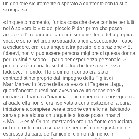
un genitore sicuramente disperato a confronto con la sua
scomparsa…
« In questo momento, l’unica cosa che deve contare per tutti
noi è salvare la vita del piccolo Pidar, prima che possa
accadere l’irreparabile. » definì, serio nel tono della propria
voce, e serio nel proprio sguardo, ancora scuotendo il capo
a escludere, ora, qualunque altra possibile distrazione « E,
fidatevi, non vi può essere persona migliore di questa donna
per un simile scopo… parlo per esperienza personale. »
puntualizzò, in una frase tutt’altro che fine a se stessa,
laddove, in fondo, il loro primo incontro era stato
contraddistinto proprio dall’impegno della Figlia di
Marr’Mahew in favore della salvezza di Tagae e Liagu,
quand’ancora questi non avevano avuto occasione di
iniziare a chiamarla “mamma”... un impegno in conseguenza
al quale ella non si era riservata alcuna esitazione, alcuna
inibizione a compiere vere e proprie carneficine, falciando
senza pietà alcuna chiunque le si fosse posto innanzi.
« Ma… » esitò Orihm, mostrando ora una fronte corrucciata
nel confronto con la situazione per così come giustamente
espressa da parte dell’amico e, ciò non di meno, in