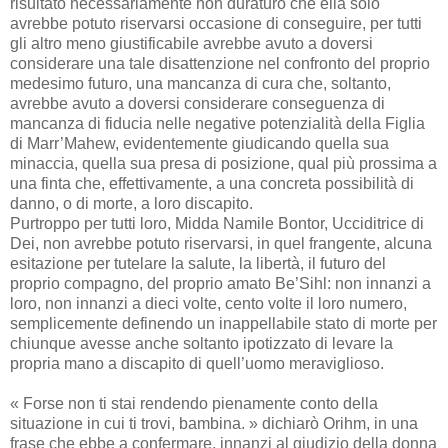
risultato necessariamente non duraturo che ella solo
avrebbe potuto riservarsi occasione di conseguire, per tutti
gli altro meno giustificabile avrebbe avuto a doversi
considerare una tale disattenzione nel confronto del proprio
medesimo futuro, una mancanza di cura che, soltanto,
avrebbe avuto a doversi considerare conseguenza di
mancanza di fiducia nelle negative potenzialità della Figlia
di Marr’Mahew, evidentemente giudicando quella sua
minaccia, quella sua presa di posizione, qual più prossima a
una finta che, effettivamente, a una concreta possibilità di
danno, o di morte, a loro discapito.
Purtroppo per tutti loro, Midda Namile Bontor, Ucciditrice di
Dei, non avrebbe potuto riservarsi, in quel frangente, alcuna
esitazione per tutelare la salute, la libertà, il futuro del
proprio compagno, del proprio amato Be’Sihl: non innanzi a
loro, non innanzi a dieci volte, cento volte il loro numero,
semplicemente definendo un inappellabile stato di morte per
chiunque avesse anche soltanto ipotizzato di levare la
propria mano a discapito di quell’uomo meraviglioso.
« Forse non ti stai rendendo pienamente conto della
situazione in cui ti trovi, bambina. » dichiarò Orihm, in una
frase che ebbe a confermare, innanzi al giudizio della donna