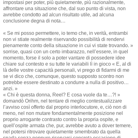
impostasi per poter, più quietamente, più razionalmente,
affrontare una situazione che, dal suo punto di vista, non
avrebbe condotto ad alcun risultato utile, ad alcuna
conclusione degna di nota…
« Se mi posso permettere, io temo che, in verità, entrambi
non vi stiate realmente riservando possibilità di rendervi
pienamente conto della situazione in cui vi state trovando. »
sorrise, quasi con un certo imbarazzo, nell’essere, in quel
momento, forse il solo a poter vantare di possedere idee
chiare sul contesto e su tutte le variabili lì in gioco « E, al di
là delle vostre capacità personali, vi prego di fidarmi di me
se vi dico che, comunque, questo supposto scontro non
potrebbe essere destinato a condurre a nulla di positivo…
anzi. »
« Chi è questa donna, Reel? E cosa vuole da te…?! »
domandò Orihm, nel tentare di meglio contestualizzare
l’avviso così offerto dal proprio interlocutore, e, ciò non di
meno, nel non mutare fondamentalmente posizione nel
proprio arrogante contrasto contro la propria ospite, e
quell’ospite armata che, pur, avrebbe avuto a dover temere,
nel potersi ritrovare quietamente smembrato da quella
spada senza neppure riservarsi concreta occasione di