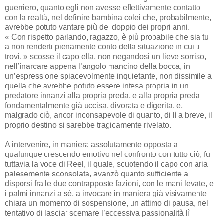
guerriero, quanto egli non avesse effettivamente contatto
con la realtà, nel definire bambina colei che, probabilmente,
avrebbe potuto vantare più del doppio dei propri anni.
« Con rispetto parlando, ragazzo, è più probabile che sia tu
a non renderti pienamente conto della situazione in cui ti
trovi. » scosse il capo ella, non negandosi un lieve sorriso,
nell’inarcare appena l’angolo mancino della bocca, in
un’espressione spiacevolmente inquietante, non dissimile a
quella che avrebbe potuto essere intesa propria in un
predatore innanzi alla propria preda, e alla propria preda
fondamentalmente già uccisa, divorata e digerita, e,
malgrado ciò, ancor inconsapevole di quanto, di lì a breve, il
proprio destino si sarebbe tragicamente rivelato.
A intervenire, in maniera assolutamente opposta a
qualunque crescendo emotivo nel confronto con tutto ciò, fu
tuttavia la voce di Reel, il quale, scuotendo il capo con aria
palesemente sconsolata, avanzò quanto sufficiente a
disporsi fra le due contrapposte fazioni, con le mani levate, e
i palmi innanzi a sé, a invocare in maniera già visivamente
chiara un momento di sospensione, un attimo di pausa, nel
tentativo di lasciar scemare l’eccessiva passionalità lì