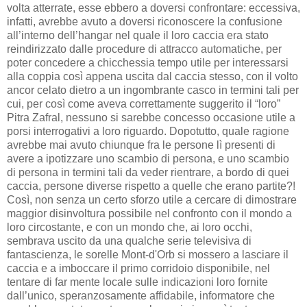
volta atterrate, esse ebbero a doversi confrontare: eccessiva,
infatti, avrebbe avuto a doversi riconoscere la confusione
all’interno dell’hangar nel quale il loro caccia era stato
reindirizzato dalle procedure di attracco automatiche, per
poter concedere a chicchessia tempo utile per interessarsi
alla coppia così appena uscita dal caccia stesso, con il volto
ancor celato dietro a un ingombrante casco in termini tali per
cui, per così come aveva correttamente suggerito il “loro”
Pitra Zafral, nessuno si sarebbe concesso occasione utile a
porsi interrogativi a loro riguardo. Dopotutto, quale ragione
avrebbe mai avuto chiunque fra le persone lì presenti di
avere a ipotizzare uno scambio di persona, e uno scambio
di persona in termini tali da veder rientrare, a bordo di quei
caccia, persone diverse rispetto a quelle che erano partite?!
Così, non senza un certo sforzo utile a cercare di dimostrare
maggior disinvoltura possibile nel confronto con il mondo a
loro circostante, e con un mondo che, ai loro occhi,
sembrava uscito da una qualche serie televisiva di
fantascienza, le sorelle Mont-d'Orb si mossero a lasciare il
caccia e a imboccare il primo corridoio disponibile, nel
tentare di far mente locale sulle indicazioni loro fornite
dall’unico, speranzosamente affidabile, informatore che