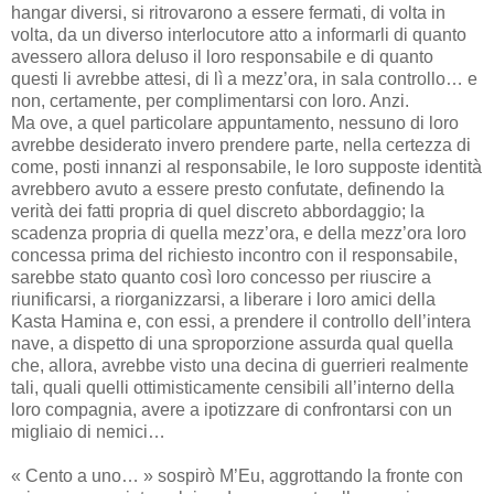
hangar diversi, si ritrovarono a essere fermati, di volta in
volta, da un diverso interlocutore atto a informarli di quanto
avessero allora deluso il loro responsabile e di quanto
questi li avrebbe attesi, di lì a mezz’ora, in sala controllo… e
non, certamente, per complimentarsi con loro. Anzi.
Ma ove, a quel particolare appuntamento, nessuno di loro
avrebbe desiderato invero prendere parte, nella certezza di
come, posti innanzi al responsabile, le loro supposte identità
avrebbero avuto a essere presto confutate, definendo la
verità dei fatti propria di quel discreto abbordaggio; la
scadenza propria di quella mezz’ora, e della mezz’ora loro
concessa prima del richiesto incontro con il responsabile,
sarebbe stato quanto così loro concesso per riuscire a
riunificarsi, a riorganizzarsi, a liberare i loro amici della
Kasta Hamina e, con essi, a prendere il controllo dell’intera
nave, a dispetto di una sproporzione assurda qual quella
che, allora, avrebbe visto una decina di guerrieri realmente
tali, quali quelli ottimisticamente censibili all’interno della
loro compagnia, avere a ipotizzare di confrontarsi con un
migliaio di nemici…
« Cento a uno… » sospirò M’Eu, aggrottando la fronte con