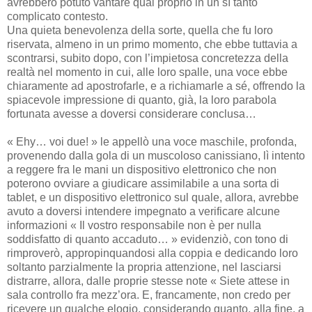
avrebbero potuto vantare qual proprio in un sì tanto
complicato contesto.
Una quieta benevolenza della sorte, quella che fu loro
riservata, almeno in un primo momento, che ebbe tuttavia a
scontrarsi, subito dopo, con l’impietosa concretezza della
realtà nel momento in cui, alle loro spalle, una voce ebbe
chiaramente ad apostrofarle, e a richiamarle a sé, offrendo la
spiacevole impressione di quanto, già, la loro parabola
fortunata avesse a doversi considerare conclusa…
« Ehy… voi due! » le appellò una voce maschile, profonda,
provenendo dalla gola di un muscoloso canissiano, lì intento
a reggere fra le mani un dispositivo elettronico che non
poterono ovviare a giudicare assimilabile a una sorta di
tablet, e un dispositivo elettronico sul quale, allora, avrebbe
avuto a doversi intendere impegnato a verificare alcune
informazioni « Il vostro responsabile non è per nulla
soddisfatto di quanto accaduto… » evidenziò, con tono di
rimproverò, appropinquandosi alla coppia e dedicando loro
soltanto parzialmente la propria attenzione, nel lasciarsi
distrarre, allora, dalle proprie stesse note « Siete attese in
sala controllo fra mezz’ora. E, francamente, non credo per
ricevere un qualche elogio, considerando quanto, alla fine, a