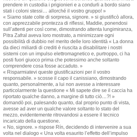
prendere in custodia i prigionieri e a condurli a bordo siano
stati i coloni stessi… allorché il vostro gruppo! »
« Siamo state colte di sorpresa, signore. » si giustificò allora,
con apprezzabile prontezza di riflessi, Maddie, ponendosi
sull’attenti per così come, dimostrando attenta lungimiranza,
Pitra Zafral aveva loro mostrato, a minimizzare ogni
possibilità di dubbio nel merito delle loro identità « La donna
da dieci miliardi di crediti è riuscita a disabilitare i nostri
sistemi con un impulso elettromagnetico e, purtroppo, ci ha
posti fuori giuoco prima che potessimo anche soltanto
comprendere cosa fosse accaduto. »
« Risparmiatevi queste giustificazioni per il vostro
responsabile. » scosse il capo il canissiano, dimostrando
quanto, personalmente, a lui non avesse a interessare
particolarmente la questione « Mi sapete dire se il caccia ha
riportato qualche danno, a margine di tutto ciò…?! »
domandò poi, palesando quanto, dal proprio punto di vista,
avesse ad aver un qualche valore soltanto lo stato del
mezzo, evidentemente ritrovandosi a essere il tecnico
incaricato della questione.
« No, signore. » rispose Rín, decidendo di intervenire a sua
volta nel dialogo « Una volta esaurito l’effetto dell’impulso