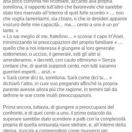
aria poco convinta nel ricordare, accanto alla propria
sorellona, il rapporto tutt’altro che favorevole che sarebbe
stato loro riservato all’interno di quel folle scontro « … non
che voglia lamentarmi, sia chiaro, o che io desideri apparire
insicuro delle mie capacità… ma… cento a uno è un po’
tanto. »
« Lo sai meglio di me, fratellino… » scosse il capo H’Anel,
minimizzando le preoccupazioni del proprio familiare « …
quello che a noi interessa è giungere al loro generale:
sottomesso, o ucciso, il generale, tutti gli altri si
arrenderanno. » decretò, con cauto ottimismo « Senza
contare che, di questi supposti cento, non tutti saranno
guerrieri esperti… anzi. »
« Sarà come dici tu, sorellona. Sarà come dici tu… »
dichiarò l’altro, in cuor suo pregando affinché la propria
parente avesse allora più che ragione, in termini tali da
definire le sue come inutili preoccupazioni.
Prima ancora, tuttavia, di giungere a preoccuparsi del
confronto, e di quei cento a uno, il primo ostacolo da
superare sarebbe stato scendere a patti con la complessità
propria di quella smisurata nave stellare, e, all’interno della
stessa, riuscire a comprendere come muoversi per