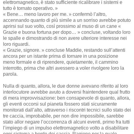
elettromagnetico, è stato sufficiente ricalibrare i sistemi e
tutto è tornato operativo. »
« Bene… meno lavoro per me. » confermò l’altro,
accennando quanto di più simile a un sorriso avrebbe potuto
aprirsi sul suo volto, così prossimo al muso di un cane «
Grazie e buona fortuna per dopo… » concluse, voltando loro
le spalle e dimostrando di non avere ulteriore interesse nei
loro riguardi.
« Grazie, signore. » concluse Maddie, restando sull’attenti
ancora per un istante prima di tornare in una posizione
meno formale e di riprendere, quietamente, il cammino
interrotto, prima che altri avessero a voler rivolgere loro la
parola.
Nulla di quanto, allora, le due donne avevano riferito al loro
interlocutore avrebbe avuto a doversi fraintendere qual frutto
di mera improvvisazione: ben consapevole di quanto, allora,
gli eventi occorsi sul pianeta fossero stati sicuramente
monitorati dall’alto, attraverso i riscontri tecnici sullo stato dei
tre caccia, improbabile, per non dire impossibile, sarebbe
stato allor negare l’occorrenza di alcuni eventi, primo fra tutti
l’impiego di un impulso elettromagnetico volto a disabilitare
ogni sistema a bordo dei caccia. Ragione per la quale,