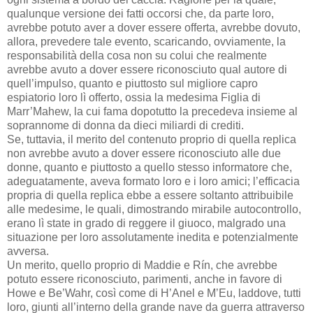
qualunque versione dei fatti occorsi che, da parte loro,
avrebbe potuto aver a dover essere offerta, avrebbe dovuto,
allora, prevedere tale evento, scaricando, ovviamente, la
responsabilità della cosa non su colui che realmente
avrebbe avuto a dover essere riconosciuto qual autore di
quell’impulso, quanto e piuttosto sul migliore capro
espiatorio loro lì offerto, ossia la medesima Figlia di
Marr’Mahew, la cui fama dopotutto la precedeva insieme al
soprannome di donna da dieci miliardi di crediti.
Se, tuttavia, il merito del contenuto proprio di quella replica
non avrebbe avuto a dover essere riconosciuto alle due
donne, quanto e piuttosto a quello stesso informatore che,
adeguatamente, aveva formato loro e i loro amici; l’efficacia
propria di quella replica ebbe a essere soltanto attribuibile
alle medesime, le quali, dimostrando mirabile autocontrollo,
erano lì state in grado di reggere il giuoco, malgrado una
situazione per loro assolutamente inedita e potenzialmente
avversa.
Un merito, quello proprio di Maddie e Rín, che avrebbe
potuto essere riconosciuto, parimenti, anche in favore di
Howe e Be’Wahr, così come di H’Anel e M’Eu, laddove, tutti
loro, giunti all’interno della grande nave da guerra attraverso