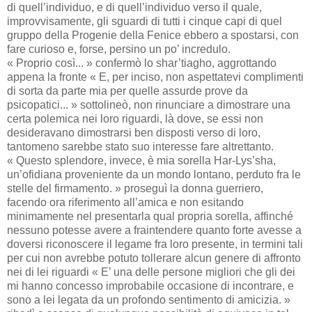
di quell’individuo, e di quell’individuo verso il quale,
improvvisamente, gli sguardi di tutti i cinque capi di quel
gruppo della Progenie della Fenice ebbero a spostarsi, con
fare curioso e, forse, persino un po’ incredulo.
« Proprio così... » confermò lo shar’tiagho, aggrottando
appena la fronte « E, per inciso, non aspettatevi complimenti
di sorta da parte mia per quelle assurde prove da
psicopatici... » sottolineò, non rinunciare a dimostrare una
certa polemica nei loro riguardi, là dove, se essi non
desideravano dimostrarsi ben disposti verso di loro,
tantomeno sarebbe stato suo interesse fare altrettanto.
« Questo splendore, invece, è mia sorella Har-Lys’sha,
un’ofidiana proveniente da un mondo lontano, perduto fra le
stelle del firmamento. » proseguì la donna guerriero,
facendo ora riferimento all’amica e non esitando
minimamente nel presentarla qual propria sorella, affinché
nessuno potesse avere a fraintendere quanto forte avesse a
doversi riconoscere il legame fra loro presente, in termini tali
per cui non avrebbe potuto tollerare alcun genere di affronto
nei di lei riguardi « E’ una delle persone migliori che gli dei
mi hanno concesso improbabile occasione di incontrare, e
sono a lei legata da un profondo sentimento di amicizia. »