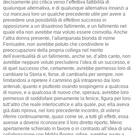
decisamente più critica verso l’effettiva fattibilità di
qualunque alternativa, e di qualunque alternativa innanzi a
cui mancava loro un qualche precedente utile per avere a
prevedere una possibilità di effettivo successo in
opposizione a un disastroso fallimento, e un fallimento nel
quale ella non avrebbe mai voluto essere coinvolta. Anche
l’altra donna presente, l’allampanata bionda di nome
Fenisadre, non avrebbe potuto che condividere le
preoccupazioni della propria collega nel merito
dell’eventualità di un fallimento, anche se, d’altro canto, non
avrebbe neppure voluto precludersi l’idea di un successo, e
di quel successo che, certamente, avrebbe permesso loro di
cambiare la Storia e, forse, di cambiarla per sempre, non
limitandosi a ripetere il cammino già intrapreso dai loro
antenati, quanto e piuttosto osando sospingersi a qualcosa
di nuovo, e a qualcosa di nuovo che, sperava, avrebbe loro
permesso di soddisfare pienamente la fenice, figura per loro
tutt’altro che reale interlocutrice e alla quale, pur, ella aveva
già dato riprova, nel loro precedente incontro, di volersi
riferire continuamente, quasi come se, a tutti gli effetti, essa
avesse a doversi riconoscere il loro diretto riporto. Meno
apertamente schierato in favore o in contrasto all’idea di una
collaborazione con Midda Bontor, infine, avrebbe avuto a