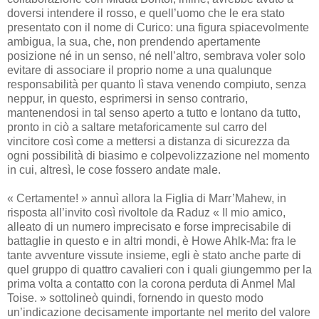
doversi intendere il rosso, e quell’uomo che le era stato
presentato con il nome di Curico: una figura spiacevolmente
ambigua, la sua, che, non prendendo apertamente
posizione né in un senso, né nell’altro, sembrava voler solo
evitare di associare il proprio nome a una qualunque
responsabilità per quanto lì stava venendo compiuto, senza
neppur, in questo, esprimersi in senso contrario,
mantenendosi in tal senso aperto a tutto e lontano da tutto,
pronto in ciò a saltare metaforicamente sul carro del
vincitore così come a mettersi a distanza di sicurezza da
ogni possibilità di biasimo e colpevolizzazione nel momento
in cui, altresì, le cose fossero andate male.
« Certamente! » annuì allora la Figlia di Marr’Mahew, in
risposta all’invito così rivoltole da Raduz « Il mio amico,
alleato di un numero imprecisato e forse imprecisabile di
battaglie in questo e in altri mondi, è Howe Ahlk-Ma: fra le
tante avventure vissute insieme, egli è stato anche parte di
quel gruppo di quattro cavalieri con i quali giungemmo per la
prima volta a contatto con la corona perduta di Anmel Mal
Toise. » sottolineò quindi, fornendo in questo modo
un’indicazione decisamente importante nel merito del valore