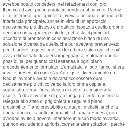
avrebbe potuto concedersi nel relazionarsi con loro.
Il primo ad aver preso parola rispondeva al nome di Raduz
e, all’interno di quel quintetto, aveva a occupare un ruolo di
interfaccia principale, anche in virtù di un approccio
decisamente più disteso e proattivo rispetto a quello proprio
dei suoi compagni: era stato lui, del resto, il primo ad
accettare di prendere in considerazione l’idea di una
soluzione diversa da quella che pur avevano preventivato
per chiudere la questione con lei ed era stato colui che più
aveva dimostrato di volersi impegnare a esplorare quella
possibilità, per quanto così estranea a ogni piano
precedentemente formulato. L’emaciato, al suo fianco, si era
invece presentato come Nu-Adre’gs e, diversamente da
Raduz, avrebbe avuto a doversi riconoscere qual
decisamente più critico verso la loro prima ospite e,
soprattutto, verso l’idea stessa di avere a considerarla
ospite, là dove avrebbe di gran lunga preferito mantenerla
relegata allo stato di prigioniera e seguire il piano
prestabilito. Piano prestabilito al quale, in effetti, anche la
donna dai ricci capelli indomabili, chiamata Simesa, non
avrebbe avuto a doversi intendere in alcun modo avversa,
pur non escludendo aprioristicamente altre soluzioni, perché