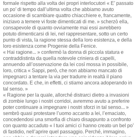
formale rispetto alla volta dei propri interlocutori « E’ passato
un po’ di tempo dall’ultima volta che abbiamo avuto
occasione di scambiare quattro chiacchiere e, francamente,
iniziavo a temere vi foste dimenticati di me. » scherzò ella,
consapevole di quanto ovviamente mai essi avrebbero
potuto dimenticarsi di lei, nel rappresentare, sotto un certo
punto di vista, la ragione stessa della loro esistenza, e della
loro esistenza come Progenie della Fenice.
« Hai ragione... » confermò la donna di piccola statura e
contraddistinta da quella notevole criniera di capelli,
annuendo all’osservazione da lei così mossa in possibile,
loro, critica « Sappi, però, che non abbiamo mancato di
impegnarci a tentare la via per tradurre in realtà il piano
concordato. E che, in effetti, ci stiamo ancora adoperando in
tal senso. »
« Ragione per la quale, allorché distrarci dietro a invasioni
di zombie lungo i nostri corridoi, avremmo avuto a preferire
poter continuare a impegnare i nostri sforzi in tal senso... »
sembrò quasi protestare l’uomo accanto a lei, l’emaciato,
concedendosi una smorfia di chiaro disappunto a confronto
con quanto accaduto « I tuoi amici ci hanno creato un bel po’
di fastidio, nell’aprire quel passaggio. Perché, immagino,