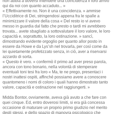
non abbia a doversi intendere una coincidenza il loro arrivo
qui da noi con quanto accaduto... »
« Effettivamente no. Non è una coincidenza. » ammise
l’Ucciditrice di Dei, stringendosi appena fra le spalle a
minimizzare il valore della cosa « Del resto io vi avevo
messo in guardia dal fatto che presto o tardi mi avrebbero
trovata... avete sbagliato a sottovalutare il loro valore, le loro
capacità e, soprattutto, la loro ostinazione. » sancì,
dimostrando evidente orgoglio per quanto allor posto in
essere da Howe e da Lys’sh nel trovarla, per così come da
lei quietamente profetizzato senza, in ciò, aver a riservarsi
azzardo di sorta.
« Questo è vero. » confermò il primo ad aver preso parola,
ancora con tono bonario, nella volontà di stemperare
eventuali toni tesi fra loro « Ma, te ne prego, presentaci i
nostri inattesi ospiti, affinché possiamo avere a conoscere
quantomeno i nomi di coloro i quali hanno dimostrato tanto
valore, capacità e ostinazione nel raggiungerti. »
Midda Bontor, ovviamente, aveva già avuto a che fare con
quei cinque. Ed, entro doverosi limiti, si era già concessa
occasione di maturare un proprio primo giudizio nel merito
degli stessi, e dello spazio di manovra psicologico che