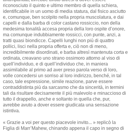
riconosciuto il quinto e ultimo membro di quella schiera,
identificabile in un uomo di media statura, dal fisico asciutto
e, comunque, ben scolpito nella propria muscolatura, e dai
capelli e dalla barba di color castano rossiccio, non della
medesima tonalità accesa propria della loro ospite d’onore,
ma comunque indubbiamente rossicci, con punte, anzi, a
tratti quasi biondicce. Capelli lunghi non più di quattro
pollici, lisci nella propria offerta e, ciò non di meno,
incredibilmente disordinati, e barba altresì mantenuta corta e
ordinata, creavano uno strano ossimoro attorno al viso di
quell’individuo, e di quell’individuo che, in maniera
assimilabile al primo ad aver preso parola verso di loro,
volle concedersi un sorriso al loro indirizzo, benché, in tal
caso, tale espressione, simile reazione, parve essere
contraddistinta più da sarcasmo che da sincerità, in termini
tali da risultare decisamente il più malevolo e minaccioso di
tutto il drappello, anche e soltanto in quella che, pur,
avrebbe avuto a dover essere giudicata una sensazione
istintiva.
« Grazie a voi per questo piacevole invito... » replicò la
Figlia di Marr’Mahew, chinando appena il capo in segno di