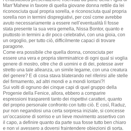
Marr’Mahew in favore di quella giovane donna rettile da lei
riconosciuta qual propria sorella, e riconosciuta qual propria
sorella non in termini dispregiativi, per così come avrebbe
avuto necessariamente a essere nell’eventualità lì fosse
stata presente la sua vera gemella, Nissa Bontor, quanto e
piuttosto in termini a dir poco celebrativi, con una gioia, con
un orgoglio, per tutto ciò, difficilmente capaci di trovare
paragone.
Come era possibile che quella donna, conosciuta per
essere una vera e propria sterminatrice di ogni qual si voglia
genere di mostro, oltre che di uomini e di dei, potesse aver
stretto una tale alleanza, un simile legame, con una creatura
del genere? E di cosa stava blaterando nel riferirsi alle stelle
del firmamento, ad altri mondi e a mondi lontani?!
Sui volti di ognuno dei cinque capi di quel gruppo della
Progenie della Fenice, allora, ebbero a comparire
espressioni trasparenti tanto dei rispettivi caratteri, quanto
del proprio personale confronto con tutto ciò. E così, Raduz,
pur non negandosi una certa sorpresa iniziale, si concesse
un’occasione di sorriso e un lieve movimento assertivo con
il capo, a definire quanto da parte sua fosse tutto ben chiaro
e non vi avessero a doversi fraintendere obiezioni di sorta.