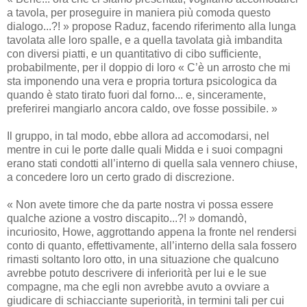
a tavola, per proseguire in maniera più comoda questo
dialogo...?! » propose Raduz, facendo riferimento alla lunga
tavolata alle loro spalle, e a quella tavolata già imbandita
con diversi piatti, e un quantitativo di cibo sufficiente,
probabilmente, per il doppio di loro « C’è un arrosto che mi
sta imponendo una vera e propria tortura psicologica da
quando è stato tirato fuori dal forno... e, sinceramente,
preferirei mangiarlo ancora caldo, ove fosse possibile. »
Il gruppo, in tal modo, ebbe allora ad accomodarsi, nel
mentre in cui le porte dalle quali Midda e i suoi compagni
erano stati condotti all’interno di quella sala vennero chiuse,
a concedere loro un certo grado di discrezione.
« Non avete timore che da parte nostra vi possa essere
qualche azione a vostro discapito...?! » domandò,
incuriosito, Howe, aggrottando appena la fronte nel rendersi
conto di quanto, effettivamente, all’interno della sala fossero
rimasti soltanto loro otto, in una situazione che qualcuno
avrebbe potuto descrivere di inferiorità per lui e le sue
compagne, ma che egli non avrebbe avuto a ovviare a
giudicare di schiacciante superiorità, in termini tali per cui