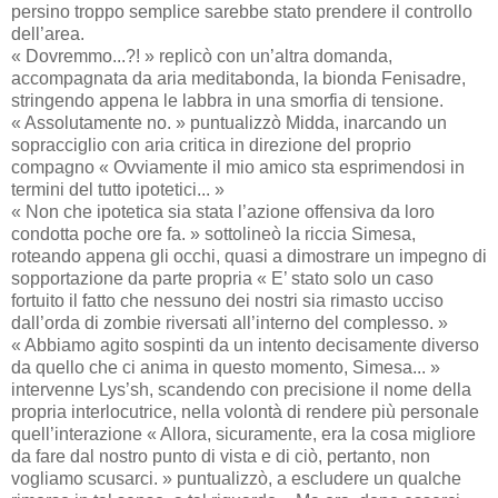
persino troppo semplice sarebbe stato prendere il controllo
dell’area.
« Dovremmo...?! » replicò con un’altra domanda,
accompagnata da aria meditabonda, la bionda Fenisadre,
stringendo appena le labbra in una smorfia di tensione.
« Assolutamente no. » puntualizzò Midda, inarcando un
sopracciglio con aria critica in direzione del proprio
compagno « Ovviamente il mio amico sta esprimendosi in
termini del tutto ipotetici... »
« Non che ipotetica sia stata l’azione offensiva da loro
condotta poche ore fa. » sottolineò la riccia Simesa,
roteando appena gli occhi, quasi a dimostrare un impegno di
sopportazione da parte propria « E’ stato solo un caso
fortuito il fatto che nessuno dei nostri sia rimasto ucciso
dall’orda di zombie riversati all’interno del complesso. »
« Abbiamo agito sospinti da un intento decisamente diverso
da quello che ci anima in questo momento, Simesa... »
intervenne Lys’sh, scandendo con precisione il nome della
propria interlocutrice, nella volontà di rendere più personale
quell’interazione « Allora, sicuramente, era la cosa migliore
da fare dal nostro punto di vista e di ciò, pertanto, non
vogliamo scusarci. » puntualizzò, a escludere un qualche