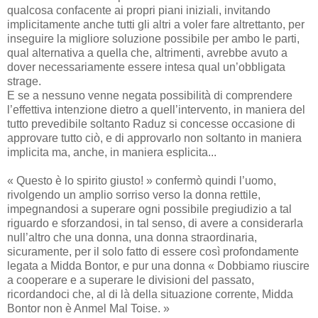
qualcosa confacente ai propri piani iniziali, invitando
implicitamente anche tutti gli altri a voler fare altrettanto, per
inseguire la migliore soluzione possibile per ambo le parti,
qual alternativa a quella che, altrimenti, avrebbe avuto a
dover necessariamente essere intesa qual un’obbligata
strage.
E se a nessuno venne negata possibilità di comprendere
l’effettiva intenzione dietro a quell’intervento, in maniera del
tutto prevedibile soltanto Raduz si concesse occasione di
approvare tutto ciò, e di approvarlo non soltanto in maniera
implicita ma, anche, in maniera esplicita...
« Questo è lo spirito giusto! » confermò quindi l’uomo,
rivolgendo un amplio sorriso verso la donna rettile,
impegnandosi a superare ogni possibile pregiudizio a tal
riguardo e sforzandosi, in tal senso, di avere a considerarla
null’altro che una donna, una donna straordinaria,
sicuramente, per il solo fatto di essere così profondamente
legata a Midda Bontor, e pur una donna « Dobbiamo riuscire
a cooperare e a superare le divisioni del passato,
ricordandoci che, al di là della situazione corrente, Midda
Bontor non è Anmel Mal Toise. »