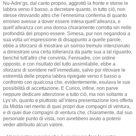
Nu-Adre’gs, dal canto proprio, aggrottò la fronte e storse le
labbra verso il basso, a decretare quanto, in tutto ciò, non
stesse ritrovando altro che l’ennesima conferma di quanto
erroneo avesse a dover essere intesa quell’alleanza, e
quell’alleanza con una donna chiaramente corrotta sin nelle
profondità del proprio essere. Simesa, pur non negandosi a
sua volta un’espressione di disappunto a quelle parole,
ebbe a sforzarsi di mostrare un sorriso tremulo intenzionato
a dimostrare una certa tolleranza da parte sua a tal riguardo,
benché tutt’altro che convinta. Fenisadre, con ordine
opposto, e con risultato del tutto assimilabile, ebbe a
sforzarsi di sorridere nell’immediato, salvo poi ritrovare le
estremità delle propria labbra ripiegate verso il basso a
confronto con qualcosa che, evidentemente, esulava le sue
possibilità di accettazione. E Curico, infine, non parve
neppure dedicare attenzione a tutto ciò, ma non soltanto a
Lys’sh, quanto e piuttosto all’intera presentazione loro offerta
da Midda nel merito di quei propri due compagni di ventura,
e di quei due compagni di ventura che, chiaramente, dal suo
personale punto di vista, non avrebbero avuto a potersi
veder attribuito alcun valore.