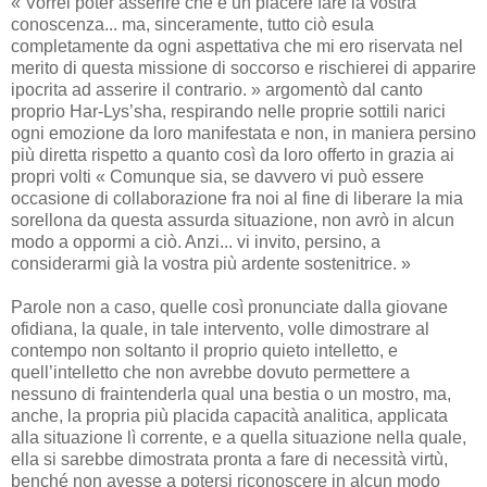
« Vorrei poter asserire che è un piacere fare la vostra
conoscenza... ma, sinceramente, tutto ciò esula
completamente da ogni aspettativa che mi ero riservata nel
merito di questa missione di soccorso e rischierei di apparire
ipocrita ad asserire il contrario. » argomentò dal canto
proprio Har-Lys’sha, respirando nelle proprie sottili narici
ogni emozione da loro manifestata e non, in maniera persino
più diretta rispetto a quanto così da loro offerto in grazia ai
propri volti « Comunque sia, se davvero vi può essere
occasione di collaborazione fra noi al fine di liberare la mia
sorellona da questa assurda situazione, non avrò in alcun
modo a oppormi a ciò. Anzi... vi invito, persino, a
considerarmi già la vostra più ardente sostenitrice. »
Parole non a caso, quelle così pronunciate dalla giovane
ofidiana, la quale, in tale intervento, volle dimostrare al
contempo non soltanto il proprio quieto intelletto, e
quell’intelletto che non avrebbe dovuto permettere a
nessuno di fraintenderla qual una bestia o un mostro, ma,
anche, la propria più placida capacità analitica, applicata
alla situazione lì corrente, e a quella situazione nella quale,
ella si sarebbe dimostrata pronta a fare di necessità virtù,
benché non avesse a potersi riconoscere in alcun modo