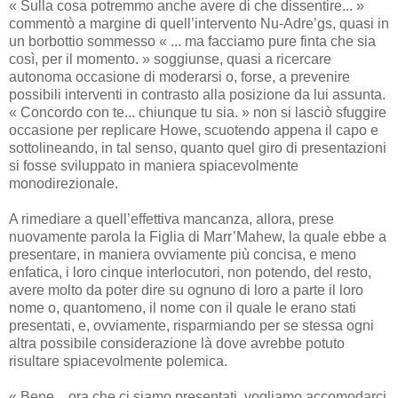
« Sulla cosa potremmo anche avere di che dissentire... »
commentò a margine di quell’intervento Nu-Adre’gs, quasi in
un borbottio sommesso « ... ma facciamo pure finta che sia
così, per il momento. » soggiunse, quasi a ricercare
autonoma occasione di moderarsi o, forse, a prevenire
possibili interventi in contrasto alla posizione da lui assunta.
« Concordo con te... chiunque tu sia. » non si lasciò sfuggire
occasione per replicare Howe, scuotendo appena il capo e
sottolineando, in tal senso, quanto quel giro di presentazioni
si fosse sviluppato in maniera spiacevolmente
monodirezionale.
A rimediare a quell’effettiva mancanza, allora, prese
nuovamente parola la Figlia di Marr’Mahew, la quale ebbe a
presentare, in maniera ovviamente più concisa, e meno
enfatica, i loro cinque interlocutori, non potendo, del resto,
avere molto da poter dire su ognuno di loro a parte il loro
nome o, quantomeno, il nome con il quale le erano stati
presentati, e, ovviamente, risparmiando per se stessa ogni
altra possibile considerazione là dove avrebbe potuto
risultare spiacevolmente polemica.
« Bene... ora che ci siamo presentati, vogliamo accomodarci