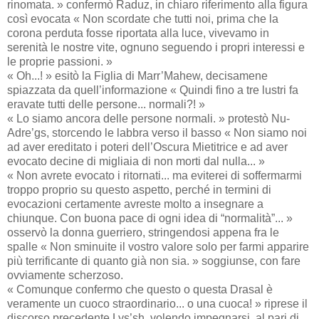
rinomata. » confermò Raduz, in chiaro riferimento alla figura
così evocata « Non scordate che tutti noi, prima che la
corona perduta fosse riportata alla luce, vivevamo in
serenità le nostre vite, ognuno seguendo i propri interessi e
le proprie passioni. »
« Oh...! » esitò la Figlia di Marr’Mahew, decisamene
spiazzata da quell’informazione « Quindi fino a tre lustri fa
eravate tutti delle persone... normali?! »
« Lo siamo ancora delle persone normali. » protestò Nu-
Adre’gs, storcendo le labbra verso il basso « Non siamo noi
ad aver ereditato i poteri dell’Oscura Mietitrice e ad aver
evocato decine di migliaia di non morti dal nulla... »
« Non avrete evocato i ritornati... ma eviterei di soffermarmi
troppo proprio su questo aspetto, perché in termini di
evocazioni certamente avreste molto a insegnare a
chiunque. Con buona pace di ogni idea di “normalità”... »
osservò la donna guerriero, stringendosi appena fra le
spalle « Non sminuite il vostro valore solo per farmi apparire
più terrificante di quanto già non sia. » soggiunse, con fare
ovviamente scherzoso.
« Comunque confermo che questo o questa Drasal è
veramente un cuoco straordinario... o una cuoca! » riprese il
discorso precedente Lys’sh, volendo impegnarsi, al pari di