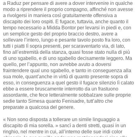
a Raduz per pensare di avere a dover intervenire in qualche
modo a riprendere il proprio compagno, affinché non avesse
a rivolgersi in maniera così gratuitamente offensiva a
discapito dei loro ospiti. E fugace, tuttavia, anche quanto il
tempo necessario a Midda Bontor per levarsi in piedi e, con
un semplice gesto del proprio braccio destro, avere a
sollevare l’intero, lungo e pesante tavolo posto fra loro, con
tutti i piatti lì sopra presenti, per scaraventarlo via, di lato,
fino all’estremità della stanza, quasi fosse stato nulla di più
di uno sgabello, e di uno sgabello decisamente leggero. Ma
quello, per l’appunto, non avrebbe avuto a doversi
fraintendere qual uno sgabello, e tanto in conseguenza alla
sua mole, quant’anche in virtù di quanto presente sopra di
esso, in conseguenza a quel gesto il fugace silenzio lì calato
ebbe a essere bruscamente interrotto da un frastuono
assordante, che fece letteralmente sobbalzare sulle proprie
sedie tanto Simesa quanto Fenisadre, tutt’altro che
preparate a qualcosa del genere.
« Non sono disposta a tollerare un simile linguaggio a
discapito di mia sorella. » sancì a denti stretti, quasi in un
ringhio, nel mentre in cui, all’interno delle sue iridi color