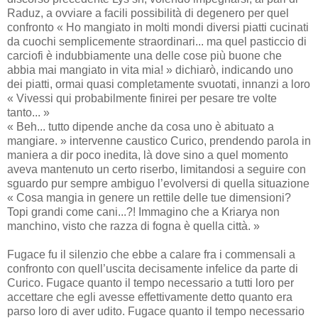
Raduz, a ovviare a facili possibilità di degenero per quel
confronto « Ho mangiato in molti mondi diversi piatti cucinati
da cuochi semplicemente straordinari... ma quel pasticcio di
carciofi è indubbiamente una delle cose più buone che
abbia mai mangiato in vita mia! » dichiarò, indicando uno
dei piatti, ormai quasi completamente svuotati, innanzi a loro
« Vivessi qui probabilmente finirei per pesare tre volte
tanto... »
« Beh... tutto dipende anche da cosa uno è abituato a
mangiare. » intervenne caustico Curico, prendendo parola in
maniera a dir poco inedita, là dove sino a quel momento
aveva mantenuto un certo riserbo, limitandosi a seguire con
sguardo pur sempre ambiguo l’evolversi di quella situazione
« Cosa mangia in genere un rettile delle tue dimensioni?
Topi grandi come cani...?! Immagino che a Kriarya non
manchino, visto che razza di fogna è quella città. »
Fugace fu il silenzio che ebbe a calare fra i commensali a
confronto con quell’uscita decisamente infelice da parte di
Curico. Fugace quanto il tempo necessario a tutti loro per
accettare che egli avesse effettivamente detto quanto era
parso loro di aver udito. Fugace quanto il tempo necessario