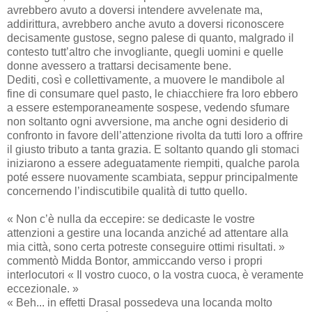
avrebbero avuto a doversi intendere avvelenate ma,
addirittura, avrebbero anche avuto a doversi riconoscere
decisamente gustose, segno palese di quanto, malgrado il
contesto tutt’altro che invogliante, quegli uomini e quelle
donne avessero a trattarsi decisamente bene.
Dediti, così e collettivamente, a muovere le mandibole al
fine di consumare quel pasto, le chiacchiere fra loro ebbero
a essere estemporaneamente sospese, vedendo sfumare
non soltanto ogni avversione, ma anche ogni desiderio di
confronto in favore dell’attenzione rivolta da tutti loro a offrire
il giusto tributo a tanta grazia. E soltanto quando gli stomaci
iniziarono a essere adeguatamente riempiti, qualche parola
poté essere nuovamente scambiata, seppur principalmente
concernendo l’indiscutibile qualità di tutto quello.
« Non c’è nulla da eccepire: se dedicaste le vostre
attenzioni a gestire una locanda anziché ad attentare alla
mia città, sono certa potreste conseguire ottimi risultati. »
commentò Midda Bontor, ammiccando verso i propri
interlocutori « Il vostro cuoco, o la vostra cuoca, è veramente
eccezionale. »
« Beh... in effetti Drasal possedeva una locanda molto