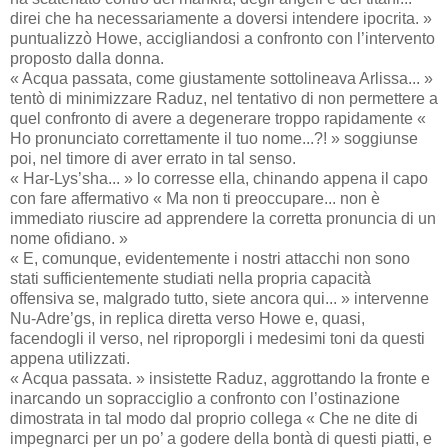
direi che ha necessariamente a doversi intendere ipocrita. »
puntualizzò Howe, accigliandosi a confronto con l’intervento
proposto dalla donna.
« Acqua passata, come giustamente sottolineava Arlissa... »
tentò di minimizzare Raduz, nel tentativo di non permettere a
quel confronto di avere a degenerare troppo rapidamente «
Ho pronunciato correttamente il tuo nome...?! » soggiunse
poi, nel timore di aver errato in tal senso.
« Har-Lys’sha... » lo corresse ella, chinando appena il capo
con fare affermativo « Ma non ti preoccupare... non è
immediato riuscire ad apprendere la corretta pronuncia di un
nome ofidiano. »
« E, comunque, evidentemente i nostri attacchi non sono
stati sufficientemente studiati nella propria capacità
offensiva se, malgrado tutto, siete ancora qui... » intervenne
Nu-Adre’gs, in replica diretta verso Howe e, quasi,
facendogli il verso, nel riproporgli i medesimi toni da questi
appena utilizzati.
« Acqua passata. » insistette Raduz, aggrottando la fronte e
inarcando un sopracciglio a confronto con l’ostinazione
dimostrata in tal modo dal proprio collega « Che ne dite di
impegnarci per un po’ a godere della bontà di questi piatti, e