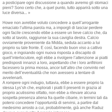
a posticipare ogni discussione a quando avremo gli stomaci
pieni? Sono certo che, a quel punto, tutto apparirà sotto una
luce diversa... »
Howe non avrebbe voluto concedere a quell’arrogante
emaciato l’ultima parola ma, a imporgli di lasciar perdere
ogni facile crescendo ebbe a essere un lieve calcio che, da
sotto al tavolo, raggiunse la sua caviglia destra. Calcio
ovviamente proveniente da Midda, seduta accanto a lui
proprio su tale fronte. E così, facendo buon viso a cattivo
gioco, e ingoiando ogni nuova risposta a discapito di
quell’interlocutore, egli ebbe a rivolgere l’attenzione ai piatti
predisposti innanzi a loro, aspettando che i loro anfitrioni
facessero la prima mossa, ancor tutt’altro che convinto nel
merito dell’eventualità che non avessero a tentare di
avvelenarli.
A rompere ogni indugio, tuttavia, ebbe a essere proprio la
stessa Lys’sh che, esplorati i piatti lì presenti in grazia al
proprio acutissimo olfatto, non ebbe a rilevare alcuna
sospetta presenza aliena fra quelle cibarie, in termini tali da
potersi concedere l’opportunità di servirsi, a partire dal
medesimo arrosto a cui, probabilmente, già anche Raduz