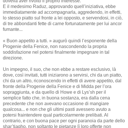
doveva aver rivolto il proprio interesse.
E il medesimo Raduz, approvando quell’iniziativa, ebbe
immediatamente ad accompagnarla, aggredendo, in effetti,
lo stesso piatto sul fronte a lei opposto, e servendosi, in ciò,
di tre abbondanti fette di carne fortunatamente per lui ancor
fumante...
« Buon appetito a tutti. » augurò quindi l’esponente della
Progenie della Fenice, non nascondendo la propria
soddisfazione nel potersi finalmente impegnare in tal
direzione.
Un impegno, il suo, che non ebbe a restare esclusivo, là
dove, così invitati, tutti iniziarono a servirsi, chi da un piatto,
chi da un altro, riconoscendo in effetti di avere appetito, dal
fronte della Progenie della Fenice e di Midda per l’ora
sopraggiunta, e da quello di Howe e di Lys’sh per il
semplice fatto che, in buona sostanza, era dalla cena
precedente che non avevano occasione di mangiare
qualcosa... e non che gli ultimi pasti avessero avuto a
potersi fraintendere qual particolarmente prelibati. Al
contrario, e con buona pace per ogni paranoia da parte dello
shar’tiagho, non soltanto le pietanze lì loro offerte non