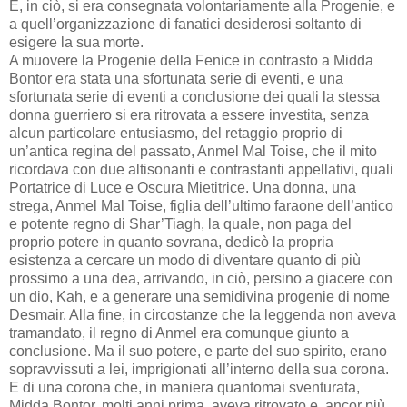
E, in ciò, si era consegnata volontariamente alla Progenie, e
a quell’organizzazione di fanatici desiderosi soltanto di
esigere la sua morte.
A muovere la Progenie della Fenice in contrasto a Midda
Bontor era stata una sfortunata serie di eventi, e una
sfortunata serie di eventi a conclusione dei quali la stessa
donna guerriero si era ritrovata a essere investita, senza
alcun particolare entusiasmo, del retaggio proprio di
un’antica regina del passato, Anmel Mal Toise, che il mito
ricordava con due altisonanti e contrastanti appellativi, quali
Portatrice di Luce e Oscura Mietitrice. Una donna, una
strega, Anmel Mal Toise, figlia dell’ultimo faraone dell’antico
e potente regno di Shar’Tiagh, la quale, non paga del
proprio potere in quanto sovrana, dedicò la propria
esistenza a cercare un modo di diventare quanto di più
prossimo a una dea, arrivando, in ciò, persino a giacere con
un dio, Kah, e a generare una semidivina progenie di nome
Desmair. Alla fine, in circostanze che la leggenda non aveva
tramandato, il regno di Anmel era comunque giunto a
conclusione. Ma il suo potere, e parte del suo spirito, erano
sopravvissuti a lei, imprigionati all’interno della sua corona.
E di una corona che, in maniera quantomai sventurata,
Midda Bontor, molti anni prima, aveva ritrovato e, ancor più,