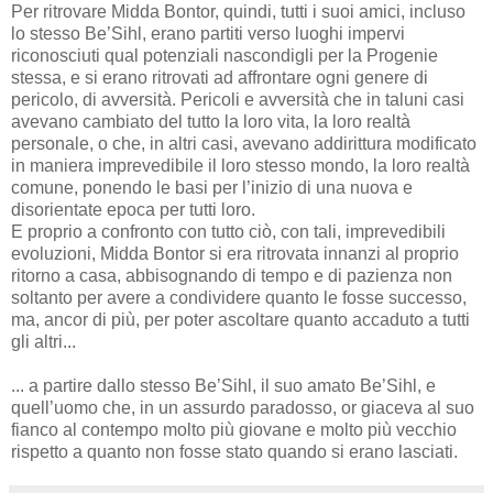
Per ritrovare Midda Bontor, quindi, tutti i suoi amici, incluso
lo stesso Be’Sihl, erano partiti verso luoghi impervi
riconosciuti qual potenziali nascondigli per la Progenie
stessa, e si erano ritrovati ad affrontare ogni genere di
pericolo, di avversità. Pericoli e avversità che in taluni casi
avevano cambiato del tutto la loro vita, la loro realtà
personale, o che, in altri casi, avevano addirittura modificato
in maniera imprevedibile il loro stesso mondo, la loro realtà
comune, ponendo le basi per l’inizio di una nuova e
disorientate epoca per tutti loro.
E proprio a confronto con tutto ciò, con tali, imprevedibili
evoluzioni, Midda Bontor si era ritrovata innanzi al proprio
ritorno a casa, abbisognando di tempo e di pazienza non
soltanto per avere a condividere quanto le fosse successo,
ma, ancor di più, per poter ascoltare quanto accaduto a tutti
gli altri...
... a partire dallo stesso Be’Sihl, il suo amato Be’Sihl, e
quell’uomo che, in un assurdo paradosso, or giaceva al suo
fianco al contempo molto più giovane e molto più vecchio
rispetto a quanto non fosse stato quando si erano lasciati.