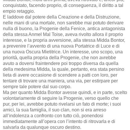
conquistato, facendo proprio, di conseguenza, il diritto a tal
empio retaggio.
E laddove dal potere della Creazione e della Distruzione,
nelle mani di una mortale, non sarebbe mai potuto derivare
nulla di buono, la Progenie della Fenice, antica antagonista
della stessa Anmel Mal Toise, aveva rivolto allora il proprio
interesse, e la propria avversione, alla stessa Midda Bontor,
a prevenire l’avvento di una nuova Portatrice di Luce e di
una nuova Oscura Mietitrice. Un interesse, uno scopo, una
priorità, quella propria della Progenie, che non avrebbe
avuto a doversi fraintendere poi troppo diversa da quella
della medesima Midda, la quale, pertanto, era stata persino
lieta di avere occasione di scendere a patti con loro, per
tentare di trovare una maniera, una via, per estirpare per
sempre tale potere dal suo corpo.
Ma per quanto Midda Bontor avesse quindi, e in parte, scelto
volontariamente di seguire la Progenie, verso quello che
pur, per lei, avrebbe potuto rivelarsi un fato di morte; i suoi
amici, la sua famiglia, il suo clan, non si era arreso
all’indolenza a confronto con tutto ciò, ponendosi
immediatamente all’opera con l’intento di ritrovarla e di
salvarla da qualunque oscuro destino.