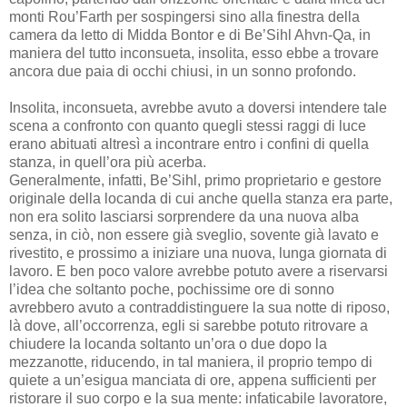
monti Rou’Farth per sospingersi sino alla finestra della
camera da letto di Midda Bontor e di Be’Sihl Ahvn-Qa, in
maniera del tutto inconsueta, insolita, esso ebbe a trovare
ancora due paia di occhi chiusi, in un sonno profondo.
Insolita, inconsueta, avrebbe avuto a doversi intendere tale
scena a confronto con quanto quegli stessi raggi di luce
erano abituati altresì a incontrare entro i confini di quella
stanza, in quell’ora più acerba.
Generalmente, infatti, Be’Sihl, primo proprietario e gestore
originale della locanda di cui anche quella stanza era parte,
non era solito lasciarsi sorprendere da una nuova alba
senza, in ciò, non essere già sveglio, sovente già lavato e
rivestito, e prossimo a iniziare una nuova, lunga giornata di
lavoro. E ben poco valore avrebbe potuto avere a riservarsi
l’idea che soltanto poche, pochissime ore di sonno
avrebbero avuto a contraddistinguere la sua notte di riposo,
là dove, all’occorrenza, egli si sarebbe potuto ritrovare a
chiudere la locanda soltanto un’ora o due dopo la
mezzanotte, riducendo, in tal maniera, il proprio tempo di
quiete a un’esigua manciata di ore, appena sufficienti per
ristorare il suo corpo e la sua mente: infaticabile lavoratore,