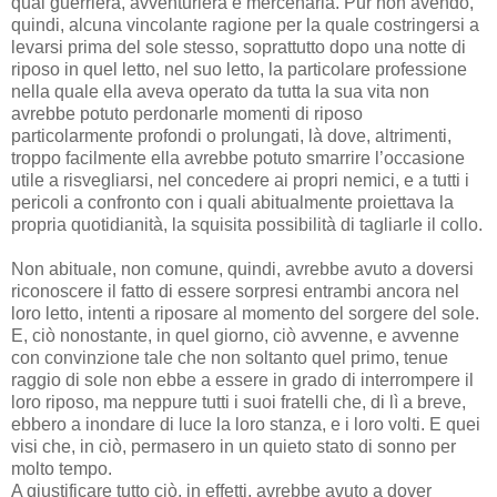
qual guerriera, avventuriera e mercenaria. Pur non avendo,
quindi, alcuna vincolante ragione per la quale costringersi a
levarsi prima del sole stesso, soprattutto dopo una notte di
riposo in quel letto, nel suo letto, la particolare professione
nella quale ella aveva operato da tutta la sua vita non
avrebbe potuto perdonarle momenti di riposo
particolarmente profondi o prolungati, là dove, altrimenti,
troppo facilmente ella avrebbe potuto smarrire l’occasione
utile a risvegliarsi, nel concedere ai propri nemici, e a tutti i
pericoli a confronto con i quali abitualmente proiettava la
propria quotidianità, la squisita possibilità di tagliarle il collo.
Non abituale, non comune, quindi, avrebbe avuto a doversi
riconoscere il fatto di essere sorpresi entrambi ancora nel
loro letto, intenti a riposare al momento del sorgere del sole.
E, ciò nonostante, in quel giorno, ciò avvenne, e avvenne
con convinzione tale che non soltanto quel primo, tenue
raggio di sole non ebbe a essere in grado di interrompere il
loro riposo, ma neppure tutti i suoi fratelli che, di lì a breve,
ebbero a inondare di luce la loro stanza, e i loro volti. E quei
visi che, in ciò, permasero in un quieto stato di sonno per
molto tempo.
A giustificare tutto ciò, in effetti, avrebbe avuto a dover