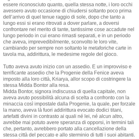
essere riconosciuto quanto, quella stessa notte, i loro occhi
avessero avuto occasione di chiudersi soltanto poco prima
dell’arrivo di quel tenue raggio di sole, dopo che tanto a
lungo essi si erano ritrovati a dover parlare, a doversi
confrontare nel merito di tante, tantissime cose accadute nel
lungo periodo in cui erano rimasti separati, e in un periodo
che aveva, imprevedibilmente, sconvolto le loro vite,
cambiando per sempre non soltanto le metaforiche carte in
tavola ma, addirittura, le medesime regole del gioco.
Tutto aveva avuto inizio con un assedio. E un improvviso e
terrificante assedio che la Progenie della Fenice aveva
imposto alla loro città, Kriarya, allor scopo di costringere la
stessa Midda Bontor alla resa.
Midda Bontor, signora indiscussa di quella capitale, non
aveva avuto possibilità alcuna di scelta a confronto con la
minaccia così impostale dalla Progenie, la quale, per forzale
la mano, aveva là fuori addirittura evocato dodici titani,
artefatti divini in contrasto ai quali né lei, né alcun altro,
avrebbe mai potuto avere speranza di opporsi, in termini tali
che, pertanto, avrebbero portato alla cancellazione della
stessa città del peccato e allo sterminio di tutti i suoi abitanti.