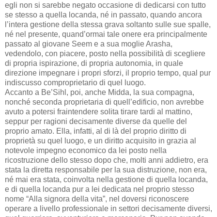
egli non si sarebbe negato occasione di dedicarsi con tutto
se stesso a quella locanda, né in passato, quando ancora
l’intera gestione della stessa grava soltanto sulle sue spalle,
né nel presente, quand’ormai tale onere era principalmente
passato al giovane Seem e a sua moglie Arasha,
vedendolo, con piacere, posto nella possibilità di scegliere
di propria ispirazione, di propria autonomia, in quale
direzione impegnare i propri sforzi, il proprio tempo, qual pur
indiscusso comproprietario di quel luogo.
Accanto a Be’Sihl, poi, anche Midda, la sua compagna,
nonché seconda proprietaria di quell’edificio, non avrebbe
avuto a potersi fraintendere solita tirare tardi al mattino,
seppur per ragioni decisamente diverse da quelle del
proprio amato. Ella, infatti, al di là del proprio diritto di
proprietà su quel luogo, e un diritto acquisito in grazia al
notevole impegno economico da lei posto nella
ricostruzione dello stesso dopo che, molti anni addietro, era
stata la diretta responsabile per la sua distruzione, non era,
né mai era stata, coinvolta nella gestione di quella locanda,
e di quella locanda pur a lei dedicata nel proprio stesso
nome “Alla signora della vita”, nel doversi riconoscere
operare a livello professionale in settori decisamente diversi,