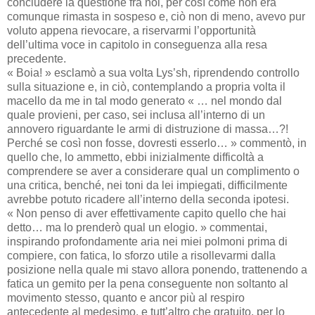
concludere la questione fra noi, per così come non era
comunque rimasta in sospeso e, ciò non di meno, avevo pur
voluto appena rievocare, a riservarmi l’opportunità
dell’ultima voce in capitolo in conseguenza alla resa
precedente.
« Boia! » esclamò a sua volta Lys’sh, riprendendo controllo
sulla situazione e, in ciò, contemplando a propria volta il
macello da me in tal modo generato « … nel mondo dal
quale provieni, per caso, sei inclusa all’interno di un
annovero riguardante le armi di distruzione di massa…?!
Perché se così non fosse, dovresti esserlo… » commentò, in
quello che, lo ammetto, ebbi inizialmente difficoltà a
comprendere se aver a considerare qual un complimento o
una critica, benché, nei toni da lei impiegati, difficilmente
avrebbe potuto ricadere all’interno della seconda ipotesi.
« Non penso di aver effettivamente capito quello che hai
detto… ma lo prenderò qual un elogio. » commentai,
inspirando profondamente aria nei miei polmoni prima di
compiere, con fatica, lo sforzo utile a risollevarmi dalla
posizione nella quale mi stavo allora ponendo, trattenendo a
fatica un gemito per la pena conseguente non soltanto al
movimento stesso, quanto e ancor più al respiro
antecedente al medesimo, e tutt’altro che gratuito, per lo