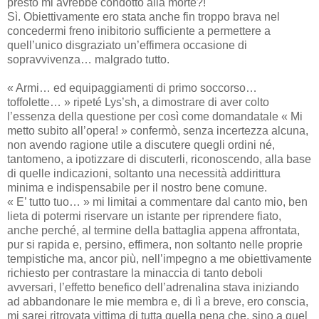
presto mi avrebbe condotto alla morte?!
Sì. Obiettivamente ero stata anche fin troppo brava nel
concedermi freno inibitorio sufficiente a permettere a
quell’unico disgraziato un’effimera occasione di
sopravvivenza… malgrado tutto.
« Armi… ed equipaggiamenti di primo soccorso…
toffolette… » ripeté Lys’sh, a dimostrare di aver colto
l’essenza della questione per così come domandatale « Mi
metto subito all’opera! » confermò, senza incertezza alcuna,
non avendo ragione utile a discutere quegli ordini né,
tantomeno, a ipotizzare di discuterli, riconoscendo, alla base
di quelle indicazioni, soltanto una necessità addirittura
minima e indispensabile per il nostro bene comune.
« E’ tutto tuo… » mi limitai a commentare dal canto mio, ben
lieta di potermi riservare un istante per riprendere fiato,
anche perché, al termine della battaglia appena affrontata,
pur si rapida e, persino, effimera, non soltanto nelle proprie
tempistiche ma, ancor più, nell’impegno a me obiettivamente
richiesto per contrastare la minaccia di tanto deboli
avversari, l’effetto benefico dell’adrenalina stava iniziando
ad abbandonare le mie membra e, di lì a breve, ero conscia,
mi sarei ritrovata vittima di tutta quella pena che, sino a quel