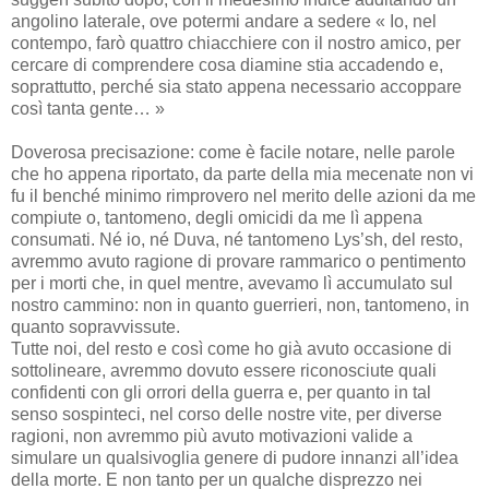
angolino laterale, ove potermi andare a sedere « Io, nel
contempo, farò quattro chiacchiere con il nostro amico, per
cercare di comprendere cosa diamine stia accadendo e,
soprattutto, perché sia stato appena necessario accoppare
così tanta gente… »
Doverosa precisazione: come è facile notare, nelle parole
che ho appena riportato, da parte della mia mecenate non vi
fu il benché minimo rimprovero nel merito delle azioni da me
compiute o, tantomeno, degli omicidi da me lì appena
consumati. Né io, né Duva, né tantomeno Lys’sh, del resto,
avremmo avuto ragione di provare rammarico o pentimento
per i morti che, in quel mentre, avevamo lì accumulato sul
nostro cammino: non in quanto guerrieri, non, tantomeno, in
quanto sopravvissute.
Tutte noi, del resto e così come ho già avuto occasione di
sottolineare, avremmo dovuto essere riconosciute quali
confidenti con gli orrori della guerra e, per quanto in tal
senso sospinteci, nel corso delle nostre vite, per diverse
ragioni, non avremmo più avuto motivazioni valide a
simulare un qualsivoglia genere di pudore innanzi all’idea
della morte. E non tanto per un qualche disprezzo nei