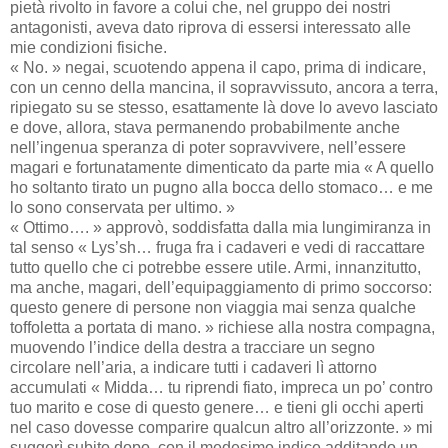
pietà rivolto in favore a colui che, nel gruppo dei nostri
antagonisti, aveva dato riprova di essersi interessato alle
mie condizioni fisiche.
« No. » negai, scuotendo appena il capo, prima di indicare,
con un cenno della mancina, il sopravvissuto, ancora a terra,
ripiegato su se stesso, esattamente là dove lo avevo lasciato
e dove, allora, stava permanendo probabilmente anche
nell’ingenua speranza di poter sopravvivere, nell’essere
magari e fortunatamente dimenticato da parte mia « A quello
ho soltanto tirato un pugno alla bocca dello stomaco… e me
lo sono conservata per ultimo. »
« Ottimo…. » approvò, soddisfatta dalla mia lungimiranza in
tal senso « Lys’sh… fruga fra i cadaveri e vedi di raccattare
tutto quello che ci potrebbe essere utile. Armi, innanzitutto,
ma anche, magari, dell’equipaggiamento di primo soccorso:
questo genere di persone non viaggia mai senza qualche
toffoletta a portata di mano. » richiese alla nostra compagna,
muovendo l’indice della destra a tracciare un segno
circolare nell’aria, a indicare tutti i cadaveri lì attorno
accumulati « Midda… tu riprendi fiato, impreca un po’ contro
tuo marito e cose di questo genere… e tieni gli occhi aperti
nel caso dovesse comparire qualcun altro all’orizzonte. » mi
suggerì subito dopo, con il medesimo indice additando un