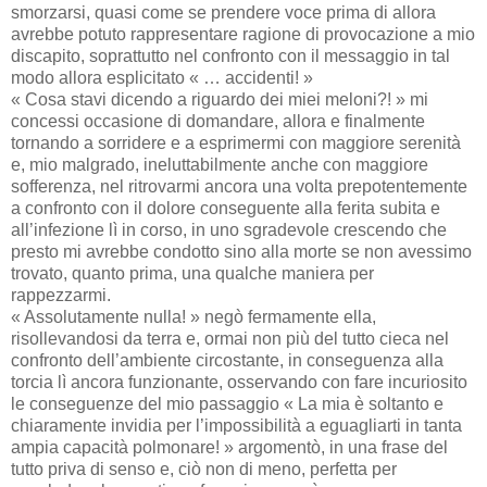
smorzarsi, quasi come se prendere voce prima di allora
avrebbe potuto rappresentare ragione di provocazione a mio
discapito, soprattutto nel confronto con il messaggio in tal
modo allora esplicitato « … accidenti! »
« Cosa stavi dicendo a riguardo dei miei meloni?! » mi
concessi occasione di domandare, allora e finalmente
tornando a sorridere e a esprimermi con maggiore serenità
e, mio malgrado, ineluttabilmente anche con maggiore
sofferenza, nel ritrovarmi ancora una volta prepotentemente
a confronto con il dolore conseguente alla ferita subita e
all’infezione lì in corso, in uno sgradevole crescendo che
presto mi avrebbe condotto sino alla morte se non avessimo
trovato, quanto prima, una qualche maniera per
rappezzarmi.
« Assolutamente nulla! » negò fermamente ella,
risollevandosi da terra e, ormai non più del tutto cieca nel
confronto dell’ambiente circostante, in conseguenza alla
torcia lì ancora funzionante, osservando con fare incuriosito
le conseguenze del mio passaggio « La mia è soltanto e
chiaramente invidia per l’impossibilità a eguagliarti in tanta
ampia capacità polmonare! » argomentò, in una frase del
tutto priva di senso e, ciò non di meno, perfetta per