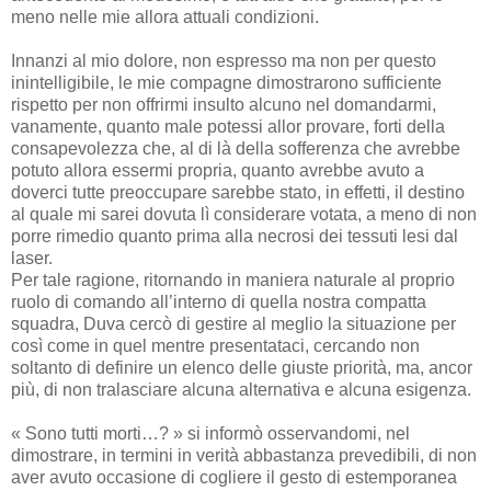
meno nelle mie allora attuali condizioni.
Innanzi al mio dolore, non espresso ma non per questo
inintelligibile, le mie compagne dimostrarono sufficiente
rispetto per non offrirmi insulto alcuno nel domandarmi,
vanamente, quanto male potessi allor provare, forti della
consapevolezza che, al di là della sofferenza che avrebbe
potuto allora essermi propria, quanto avrebbe avuto a
doverci tutte preoccupare sarebbe stato, in effetti, il destino
al quale mi sarei dovuta lì considerare votata, a meno di non
porre rimedio quanto prima alla necrosi dei tessuti lesi dal
laser.
Per tale ragione, ritornando in maniera naturale al proprio
ruolo di comando all’interno di quella nostra compatta
squadra, Duva cercò di gestire al meglio la situazione per
così come in quel mentre presentataci, cercando non
soltanto di definire un elenco delle giuste priorità, ma, ancor
più, di non tralasciare alcuna alternativa e alcuna esigenza.
« Sono tutti morti…? » si informò osservandomi, nel
dimostrare, in termini in verità abbastanza prevedibili, di non
aver avuto occasione di cogliere il gesto di estemporanea