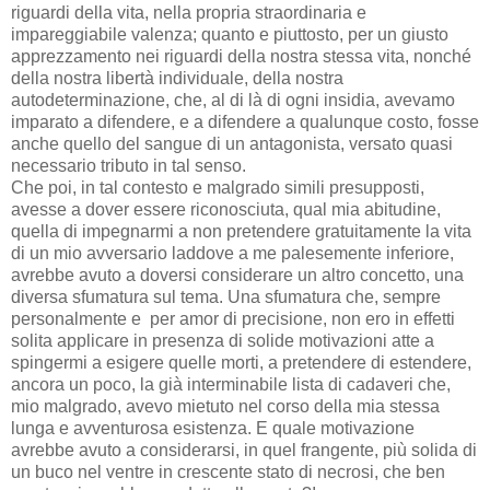
riguardi della vita, nella propria straordinaria e
impareggiabile valenza; quanto e piuttosto, per un giusto
apprezzamento nei riguardi della nostra stessa vita, nonché
della nostra libertà individuale, della nostra
autodeterminazione, che, al di là di ogni insidia, avevamo
imparato a difendere, e a difendere a qualunque costo, fosse
anche quello del sangue di un antagonista, versato quasi
necessario tributo in tal senso.
Che poi, in tal contesto e malgrado simili presupposti,
avesse a dover essere riconosciuta, qual mia abitudine,
quella di impegnarmi a non pretendere gratuitamente la vita
di un mio avversario laddove a me palesemente inferiore,
avrebbe avuto a doversi considerare un altro concetto, una
diversa sfumatura sul tema. Una sfumatura che, sempre
personalmente e per amor di precisione, non ero in effetti
solita applicare in presenza di solide motivazioni atte a
spingermi a esigere quelle morti, a pretendere di estendere,
ancora un poco, la già interminabile lista di cadaveri che,
mio malgrado, avevo mietuto nel corso della mia stessa
lunga e avventurosa esistenza. E quale motivazione
avrebbe avuto a considerarsi, in quel frangente, più solida di
un buco nel ventre in crescente stato di necrosi, che ben