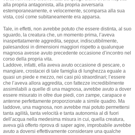
alla propria antagonista, alla propria avversaria
estemporaneamente, e velocemente, scomparsa alla sua
vista, così come subitaneamente era apparsa.
Tale, in effetti, non avrebbe potuto che essere distinta, al suo
sguardo, la creatura che, un momento prima, l’aveva
inaspettatamente aggredita, seppur, indiscutibilmente,
palesandosi in dimensioni maggiori rispetto a qualunque
magnosa avesse avuto precedente occasione d’incontro nel
corso della propria vita.
Laddove, infatti, ella aveva avuto occasione di pescare, o
mangiare, crostacei di tale famiglia di lunghezza eguale a
quasi un piede e mezzo, nei casi più straordinari; l’essere
che l’aveva allora aggredita, con fattezze incredibilmente
assimilabili a quelle di una magnosa, avrebbe avuto a dover
essere misurato in oltre due piedi, con zampe, carapace e
antenne perfettamente proporzionate a simile quadro. Ma
laddove, una magnosa, non avrebbe mai potuto permettersi
tanta agilità, tanta velocità e tanta autonomia al di fuori
dell’acqua nella medesima misura in cui, quella creatura,
aveva già offerto riprova di saper agire, improbabile avrebbe
avuto a doversi effettivamente considerare una qualche