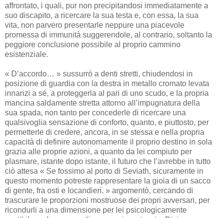
affrontato, i quali, pur non precipitandosi immediatamente a
suo discapito, a ricercare la sua testa e, con essa, la sua
vita, non parvero presentarle neppure una piacevole
promessa di immunità suggerendole, al contrario, soltanto la
peggiore conclusione possibile al proprio cammino
esistenziale.
« D’accordo… » sussurrò a denti stretti, chiudendosi in
posizione di guardia con la destra in metallo cromato levata
innanzi a sé, a proteggerla al pari di uno scudo, e la propria
mancina saldamente stretta attorno all’impugnatura della
sua spada, non tanto per concederle di ricercare una
qualsivoglia sensazione di conforto, quanto, e piuttosto, per
permetterle di credere, ancora, in se stessa e nella propria
capacità di definire autonomamente il proprio destino in sola
grazia alle proprie azioni, a quanto da lei compiuto per
plasmare, istante dopo istante, il futuro che l’avrebbe in tutto
ciò attesa « Se fossimo al porto di Seviath, sicuramente in
questo momento potreste rappresentare la gioia di un sacco
di gente, fra osti e locandieri. » argomentò, cercando di
trascurare le proporzioni mostruose dei propri avversari, per
ricondurli a una dimensione per lei psicologicamente