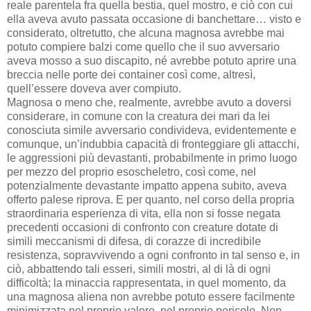
reale parentela fra quella bestia, quel mostro, e ciò con cui
ella aveva avuto passata occasione di banchettare… visto e
considerato, oltretutto, che alcuna magnosa avrebbe mai
potuto compiere balzi come quello che il suo avversario
aveva mosso a suo discapito, né avrebbe potuto aprire una
breccia nelle porte dei container così come, altresì,
quell’essere doveva aver compiuto.
Magnosa o meno che, realmente, avrebbe avuto a doversi
considerare, in comune con la creatura dei mari da lei
conosciuta simile avversario condivideva, evidentemente e
comunque, un’indubbia capacità di fronteggiare gli attacchi,
le aggressioni più devastanti, probabilmente in primo luogo
per mezzo del proprio esoscheletro, così come, nel
potenzialmente devastante impatto appena subito, aveva
offerto palese riprova. E per quanto, nel corso della propria
straordinaria esperienza di vita, ella non si fosse negata
precedenti occasioni di confronto con creature dotate di
simili meccanismi di difesa, di corazze di incredibile
resistenza, sopravvivendo a ogni confronto in tal senso e, in
ciò, abbattendo tali esseri, simili mostri, al di là di ogni
difficoltà; la minaccia rappresentata, in quel momento, da
una magnosa aliena non avrebbe potuto essere facilmente
minimizzata nel proprio valore, nel proprio pericolo. Non