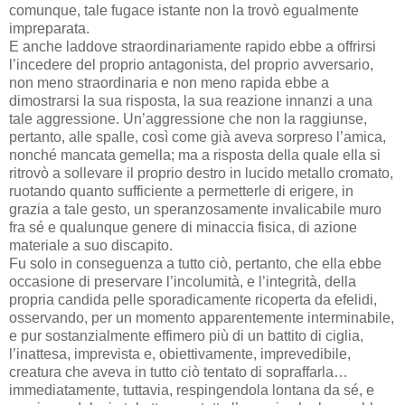
comunque, tale fugace istante non la trovò egualmente
impreparata.
E anche laddove straordinariamente rapido ebbe a offrirsi
l’incedere del proprio antagonista, del proprio avversario,
non meno straordinaria e non meno rapida ebbe a
dimostrarsi la sua risposta, la sua reazione innanzi a una
tale aggressione. Un’aggressione che non la raggiunse,
pertanto, alle spalle, così come già aveva sorpreso l’amica,
nonché mancata gemella; ma a risposta della quale ella si
ritrovò a sollevare il proprio destro in lucido metallo cromato,
ruotando quanto sufficiente a permetterle di erigere, in
grazia a tale gesto, un speranzosamente invalicabile muro
fra sé e qualunque genere di minaccia fisica, di azione
materiale a suo discapito.
Fu solo in conseguenza a tutto ciò, pertanto, che ella ebbe
occasione di preservare l’incolumità, e l’integrità, della
propria candida pelle sporadicamente ricoperta da efelidi,
osservando, per un momento apparentemente interminabile,
e pur sostanzialmente effimero più di un battito di ciglia,
l’inattesa, imprevista e, obiettivamente, imprevedibile,
creatura che aveva in tutto ciò tentato di sopraffarla…
immediatamente, tuttavia, respingendola lontana da sé, e