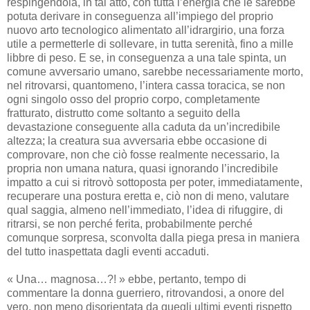
respingendola, in tal atto, con tutta l’energia che le sarebbe
potuta derivare in conseguenza all’impiego del proprio
nuovo arto tecnologico alimentato all’idrargirio, una forza
utile a permetterle di sollevare, in tutta serenità, fino a mille
libbre di peso. E se, in conseguenza a una tale spinta, un
comune avversario umano, sarebbe necessariamente morto,
nel ritrovarsi, quantomeno, l’intera cassa toracica, se non
ogni singolo osso del proprio corpo, completamente
fratturato, distrutto come soltanto a seguito della
devastazione conseguente alla caduta da un’incredibile
altezza; la creatura sua avversaria ebbe occasione di
comprovare, non che ciò fosse realmente necessario, la
propria non umana natura, quasi ignorando l’incredibile
impatto a cui si ritrovò sottoposta per poter, immediatamente,
recuperare una postura eretta e, ciò non di meno, valutare
qual saggia, almeno nell’immediato, l’idea di rifuggire, di
ritrarsi, se non perché ferita, probabilmente perché
comunque sorpresa, sconvolta dalla piega presa in maniera
del tutto inaspettata dagli eventi accaduti.
« Una… magnosa…?! » ebbe, pertanto, tempo di
commentare la donna guerriero, ritrovandosi, a onore del
vero, non meno disorientata da quegli ultimi eventi rispetto