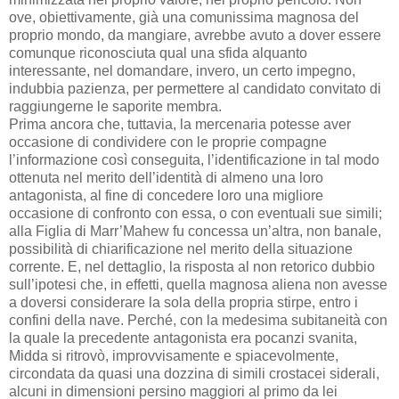
ove, obiettivamente, già una comunissima magnosa del
proprio mondo, da mangiare, avrebbe avuto a dover essere
comunque riconosciuta qual una sfida alquanto
interessante, nel domandare, invero, un certo impegno,
indubbia pazienza, per permettere al candidato convitato di
raggiungerne le saporite membra.
Prima ancora che, tuttavia, la mercenaria potesse aver
occasione di condividere con le proprie compagne
l’informazione così conseguita, l’identificazione in tal modo
ottenuta nel merito dell’identità di almeno una loro
antagonista, al fine di concedere loro una migliore
occasione di confronto con essa, o con eventuali sue simili;
alla Figlia di Marr’Mahew fu concessa un’altra, non banale,
possibilità di chiarificazione nel merito della situazione
corrente. E, nel dettaglio, la risposta al non retorico dubbio
sull’ipotesi che, in effetti, quella magnosa aliena non avesse
a doversi considerare la sola della propria stirpe, entro i
confini della nave. Perché, con la medesima subitaneità con
la quale la precedente antagonista era pocanzi svanita,
Midda si ritrovò, improvvisamente e spiacevolmente,
circondata da quasi una dozzina di simili crostacei siderali,
alcuni in dimensioni persino maggiori al primo da lei