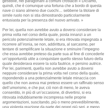
gestibile, nel paragonarli a comuni crostacei « Diciamo,
quindi, che è comunque una fortuna che a bordo di questa
nave ci siano almeno due cuochi… sebbene la titolare di
simile ruolo non si stia dimostrando particolarmente
entusiasta per la presenza del nuovo arrivato. »
Per lei, quella non avrebbe avuto a doversi considerare la
prima volta nel corso della quale, posta innanzi a un
pericolo potenzialmente letale, si era ritrovata impegnata a
ricorrere all’ironia, se non, addirittura, al sarcasmo, per
tentare di semplificare la situazione e sminuire l’impegno
che essa avrebbe preteso da parte sua al fine di concederle
un’opportunità utile a conquistare quello stesso futuro della
quale desiderava essere la sola fautrice, e persino autrice.
Per lei, parimenti, quella non avrebbe avuto a doversi
neppure considerare la prima volta nel corso della quale,
rispondendo a una potenzialmente letale minaccia con
quello che non aveva mai preteso essere un raffinato senso
dell’umorismo, e che pur, ciò non di meno, le aveva
consentito, in più di un’occasione, di divertirsi, si era
ritrovata indubbiamente incompresa nelle proprie
argomentazioni, suscitando, più o meno prevedibilmente,
una violenta reazione da parte dei propri più seri, e meno