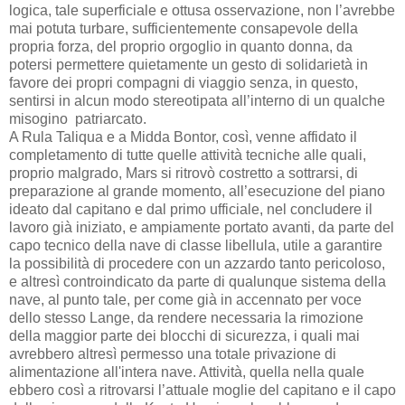
logica, tale superficiale e ottusa osservazione, non l’avrebbe
mai potuta turbare, sufficientemente consapevole della
propria forza, del proprio orgoglio in quanto donna, da
potersi permettere quietamente un gesto di solidarietà in
favore dei propri compagni di viaggio senza, in questo,
sentirsi in alcun modo stereotipata all’interno di un qualche
misogino patriarcato.
A Rula Taliqua e a Midda Bontor, così, venne affidato il
completamento di tutte quelle attività tecniche alle quali,
proprio malgrado, Mars si ritrovò costretto a sottrarsi, di
preparazione al grande momento, all’esecuzione del piano
ideato dal capitano e dal primo ufficiale, nel concludere il
lavoro già iniziato, e ampiamente portato avanti, da parte del
capo tecnico della nave di classe libellula, utile a garantire
la possibilità di procedere con un azzardo tanto pericoloso,
e altresì controindicato da parte di qualunque sistema della
nave, al punto tale, per come già in accennato per voce
dello stesso Lange, da rendere necessaria la rimozione
della maggior parte dei blocchi di sicurezza, i quali mai
avrebbero altresì permesso una totale privazione di
alimentazione all'intera nave. Attività, quella nella quale
ebbero così a ritrovarsi l’attuale moglie del capitano e il capo