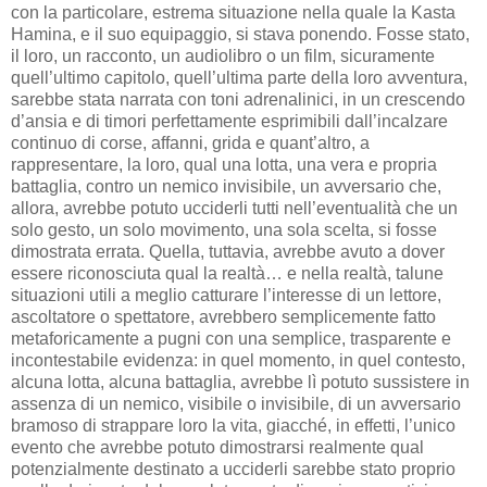
con la particolare, estrema situazione nella quale la Kasta
Hamina, e il suo equipaggio, si stava ponendo. Fosse stato,
il loro, un racconto, un audiolibro o un film, sicuramente
quell’ultimo capitolo, quell’ultima parte della loro avventura,
sarebbe stata narrata con toni adrenalinici, in un crescendo
d’ansia e di timori perfettamente esprimibili dall’incalzare
continuo di corse, affanni, grida e quant’altro, a
rappresentare, la loro, qual una lotta, una vera e propria
battaglia, contro un nemico invisibile, un avversario che,
allora, avrebbe potuto ucciderli tutti nell’eventualità che un
solo gesto, un solo movimento, una sola scelta, si fosse
dimostrata errata. Quella, tuttavia, avrebbe avuto a dover
essere riconosciuta qual la realtà… e nella realtà, talune
situazioni utili a meglio catturare l’interesse di un lettore,
ascoltatore o spettatore, avrebbero semplicemente fatto
metaforicamente a pugni con una semplice, trasparente e
incontestabile evidenza: in quel momento, in quel contesto,
alcuna lotta, alcuna battaglia, avrebbe lì potuto sussistere in
assenza di un nemico, visibile o invisibile, di un avversario
bramoso di strappare loro la vita, giacché, in effetti, l’unico
evento che avrebbe potuto dimostrarsi realmente qual
potenzialmente destinato a ucciderli sarebbe stato proprio