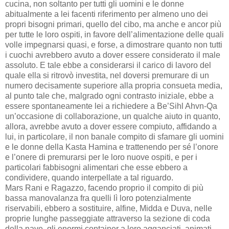
cucina, non soltanto per tutti gli uomini e le donne
abitualmente a lei facenti riferimento per almeno uno dei
propri bisogni primari, quello del cibo, ma anche e ancor più
per tutte le loro ospiti, in favore dell’alimentazione delle quali
volle impegnarsi quasi, e forse, a dimostrare quanto non tutti
i cuochi avrebbero avuto a dover essere considerato il male
assoluto. E tale ebbe a considerarsi il carico di lavoro del
quale ella si ritrovò investita, nel doversi premurare di un
numero decisamente superiore alla propria consueta media,
al punto tale che, malgrado ogni contrasto iniziale, ebbe a
essere spontaneamente lei a richiedere a Be’Sihl Ahvn-Qa
un’occasione di collaborazione, un qualche aiuto in quanto,
allora, avrebbe avuto a dover essere compiuto, affidando a
lui, in particolare, il non banale compito di sfamare gli uomini
e le donne della Kasta Hamina e trattenendo per sé l’onore
e l’onere di premurarsi per le loro nuove ospiti, e per i
particolari fabbisogni alimentari che esse ebbero a
condividere, quando interpellate a tal riguardo.
Mars Rani e Ragazzo, facendo proprio il compito di più
bassa manovalanza fra quelli lì loro potenzialmente
riservabili, ebbero a sostituire, alfine, Midda e Duva, nelle
proprie lunghe passeggiate attraverso la sezione di coda
della nave, gli enormi container a loro agganciati, animati