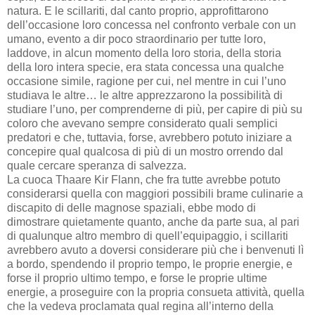
natura. E le scillariti, dal canto proprio, approfittarono
dell’occasione loro concessa nel confronto verbale con un
umano, evento a dir poco straordinario per tutte loro,
laddove, in alcun momento della loro storia, della storia
della loro intera specie, era stata concessa una qualche
occasione simile, ragione per cui, nel mentre in cui l’uno
studiava le altre… le altre apprezzarono la possibilità di
studiare l’uno, per comprenderne di più, per capire di più su
coloro che avevano sempre considerato quali semplici
predatori e che, tuttavia, forse, avrebbero potuto iniziare a
concepire qual qualcosa di più di un mostro orrendo dal
quale cercare speranza di salvezza.
La cuoca Thaare Kir Flann, che fra tutte avrebbe potuto
considerarsi quella con maggiori possibili brame culinarie a
discapito di delle magnose spaziali, ebbe modo di
dimostrare quietamente quanto, anche da parte sua, al pari
di qualunque altro membro di quell’equipaggio, i scillariti
avrebbero avuto a doversi considerare più che i benvenuti lì
a bordo, spendendo il proprio tempo, le proprie energie, e
forse il proprio ultimo tempo, e forse le proprie ultime
energie, a proseguire con la propria consueta attività, quella
che la vedeva proclamata qual regina all’interno della