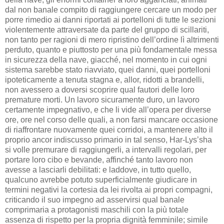
dal non banale compito di raggiungere cercare un modo per
porre rimedio ai danni riportati ai portelloni di tutte le sezioni
violentemente attraversate da parte del gruppo di scillariti,
non tanto per ragioni di mero ripristino dell’ordine lì altrimenti
perduto, quanto e piuttosto per una più fondamentale messa
in sicurezza della nave, giacché, nel momento in cui ogni
sistema sarebbe stato riavviato, quei danni, quei portelloni
ipoteticamente a tenuta stagna e, allor, ridotti a brandelli,
non avessero a doversi scoprire qual fautori delle loro
premature morti. Un lavoro sicuramente duro, un lavoro
certamente impegnativo, e che li vide all’opera per diverse
ore, ore nel corso delle quali, a non farsi mancare occasione
di riaffrontare nuovamente quei corridoi, a mantenere alto il
proprio ancor indiscusso primario in tal senso, Har-Lys’sha
si volle premurare di raggiungerli, a intervalli regolari, per
portare loro cibo e bevande, affinché tanto lavoro non
avesse a lasciarli debilitati: e laddove, in tutto quello,
qualcuno avrebbe potuto superficialmente giudicare in
termini negativi la cortesia da lei rivolta ai propri compagni,
criticando il suo impegno ad asservirsi qual banale
comprimaria a protagonisti maschili con la più totale
assenza di rispetto per la propria dignità femminile; simile