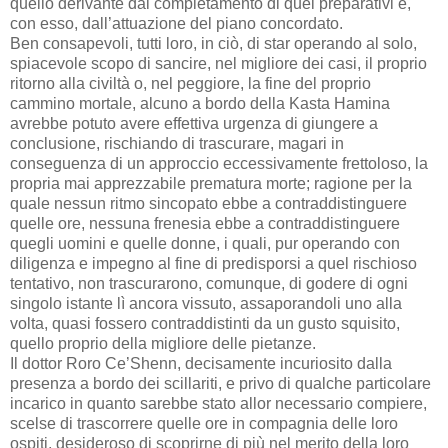
quello derivante dal completamento di quei preparativi e,
con esso, dall’attuazione del piano concordato.
Ben consapevoli, tutti loro, in ciò, di star operando al solo,
spiacevole scopo di sancire, nel migliore dei casi, il proprio
ritorno alla civiltà o, nel peggiore, la fine del proprio
cammino mortale, alcuno a bordo della Kasta Hamina
avrebbe potuto avere effettiva urgenza di giungere a
conclusione, rischiando di trascurare, magari in
conseguenza di un approccio eccessivamente frettoloso, la
propria mai apprezzabile prematura morte; ragione per la
quale nessun ritmo sincopato ebbe a contraddistinguere
quelle ore, nessuna frenesia ebbe a contraddistinguere
quegli uomini e quelle donne, i quali, pur operando con
diligenza e impegno al fine di predisporsi a quel rischioso
tentativo, non trascurarono, comunque, di godere di ogni
singolo istante lì ancora vissuto, assaporandoli uno alla
volta, quasi fossero contraddistinti da un gusto squisito,
quello proprio della migliore delle pietanze.
Il dottor Roro Ce’Shenn, decisamente incuriosito dalla
presenza a bordo dei scillariti, e privo di qualche particolare
incarico in quanto sarebbe stato allor necessario compiere,
scelse di trascorrere quelle ore in compagnia delle loro
ospiti, desideroso di scoprirne di più nel merito della loro