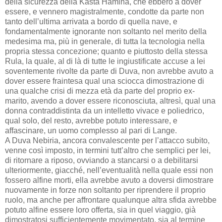
della sicurezza della Kasta Hamina, che ebbero a dover
essere, e vennero magistralmente, condotte da parte non
tanto dell’ultima arrivata a bordo di quella nave, e
fondamentalmente ignorante non soltanto nel merito della
medesima ma, più in generale, di tutta la tecnologia nella
propria stessa concezione; quanto e piuttosto della stessa
Rula, la quale, al di là di tutte le ingiustificate accuse a lei
soventemente rivolte da parte di Duva, non avrebbe avuto a
dover essere fraintesa qual una sciocca dimostrazione di
una qualche crisi di mezza età da parte del proprio ex-
marito, avendo a dover essere riconosciuta, altresì, qual una
donna contraddistinta da un intelletto vivace e poliedrico,
qual solo, del resto, avrebbe potuto interessare, e
affascinare, un uomo complesso al pari di Lange.
A Duva Nebiria, ancora convalescente per l’attacco subito,
venne così imposto, in termini tutt’altro che semplici per lei,
di ritornare a riposo, ovviando a stancarsi o a debilitarsi
ulteriormente, giacché, nell’eventualità nella quale essi non
fossero alfine morti, ella avrebbe avuto a doversi dimostrare
nuovamente in forze non soltanto per riprendere il proprio
ruolo, ma anche per affrontare qualunque altra sfida avrebbe
potuto alfine essere loro offerta, sia in quel viaggio, già
dimostratosi sufficientemente movimentato, sia al termine