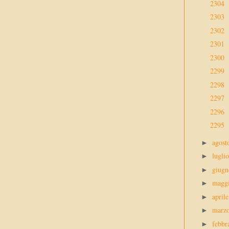
2304
2303
2302
2301
2300
2299
2298
2297
2296
2295
agos
►
lugli
►
giug
►
magg
►
april
►
marz
►
febbr
►