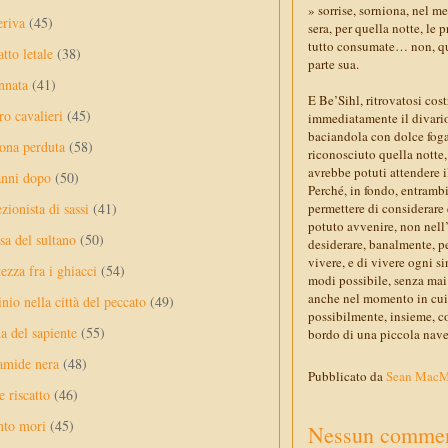
» sorrise, sorniona, nel me
eriva
(45)
sera, per quella notte, le
tutto consumate… non, qua
tto letale
(38)
parte sua.
nnata
(41)
E Be’Sihl, ritrovatosi cos
ro cavalieri
(45)
immediatamente il divario f
baciandola con dolce foga,
ona perduta
(58)
riconosciuto quella notte,
avrebbe potuti attendere i
anni dopo
(50)
Perché, in fondo, entrambi
ezionista di sassi
(41)
permettere di considerare
potuto avvenire, non nell’
sa del sultano
(50)
desiderare, banalmente, pe
vivere, e di vivere ogni s
ezza fra i ghiacci
(54)
modi possibile, senza mai r
anche nel momento in cui l
nio nella città del peccato
(49)
possibilmente, insieme, c
a del sapiente
(55)
bordo di una piccola nave
amide nera
(48)
Pubblicato da
Sean Mac
e riscatto
(46)
nto mori
(45)
Nessun commen