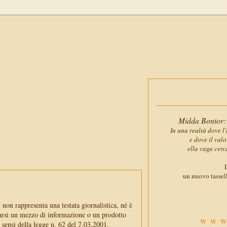
Midda Bontor: 
In una realtà dove l'
e dove il val
ella vaga cerc
D
un nuovo tassell
non rappresenta una testata giornalistica, né è
arsi un mezzo di informazione o un prodotto
WWW
i sensi della legge n. 62 del 7.03.2001.