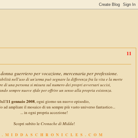
11 gennaio 
donna guerriero per vocazione, mercenaria per professione.
abilità nell'uso di un'arma può segnare la differenza fra la vita e la morte
ore di una persona si misura sul numero dei propri avversari uccisi,
ando sempre nuove sfide per offrire un senso alla propria esistenza.
11 gennaio 2008
all'
, ogni giorno un nuovo episodio,
o ad ampliare il mosaico di un sempre più vasto universo fantastico...
... in ogni propria accezione!
Scopri subito le
Cronache di Midda
!
.MIDDASCHRONICLES.COM