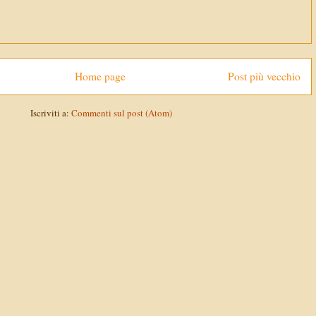
Home page
Post più vecchio
Iscriviti a:
Commenti sul post (Atom)