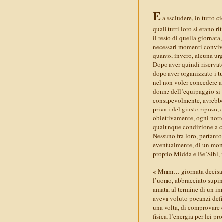
E
a escludere, in tutto ci
quali tutti loro si erano r
il resto di quella giornat
necessari momenti convivi
quanto, invero, alcuna urg
Dopo aver quindi riservato 
dopo aver organizzato i tur
nel non voler concedere a 
donne dell’equipaggio si d
consapevolmente, avrebbe p
privati del giusto riposo,
obiettivamente, ogni notte
qualunque condizione a c
Nessuno fra loro, pertanto
eventualmente, di un mome
proprio Midda e Be’Sihl, 
« Mmm… giornata decisame
l’uomo, abbracciato supino
amata, al termine di un im
aveva voluto pocanzi defin
una volta, di comprovare q
fisica, l’energia per lei p