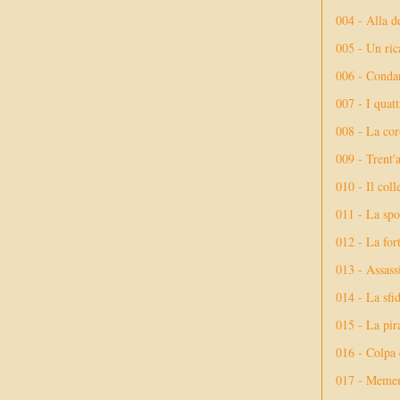
004 - Alla d
005 - Un rica
006 - Conda
007 - I quatt
008 - La cor
009 - Trent'
010 - Il coll
011 - La spo
012 - La fort
013 - Assassi
014 - La sfid
015 - La pir
016 - Colpa 
017 - Meme