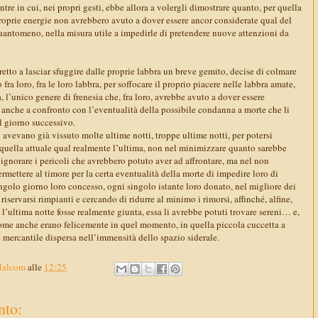
ntre in cui, nei propri gesti, ebbe allora a volergli dimostrare quanto, per quella
 proprie energie non avrebbero avuto a dover essere ancor considerate qual del
ntomeno, nella misura utile a impedirle di pretendere nuove attenzioni da
tretto a lasciar sfuggire dalle proprie labbra un breve gemito, decise di colmare
ra loro, fra le loro labbra, per soffocare il proprio piacere nelle labbra amate,
 l’unico genere di frenesia che, fra loro, avrebbe avuto a dover essere
 anche a confronto con l’eventualità della possibile condanna a morte che li
l giorno successivo.
 avevano già vissuto molte ultime notti, troppe ultime notti, per potersi
 quella attuale qual realmente l’ultima, non nel minimizzare quanto sarebbe
ignorare i pericoli che avrebbero potuto aver ad affrontare, ma nel non
rmettere al timore per la certa eventualità della morte di impedire loro di
ingolo giorno loro concesso, ogni singolo istante loro donato, nel migliore dei
iservarsi rimpianti e cercando di ridurre al minimo i rimorsi, affinché, alfine,
’ultima notte fosse realmente giunta, essa li avrebbe potuti trovare sereni… e,
ome anche erano felicemente in quel momento, in quella piccola cuccetta a
 mercantile dispersa nell’immensità dello spazio siderale.
Malcom
alle
12:25
to: