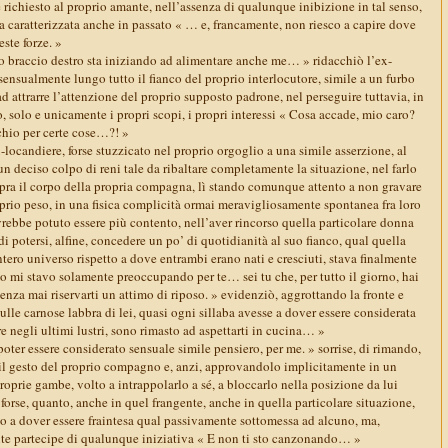
 richiesto al proprio amante, nell’assenza di qualunque inibizione in tal senso,
va caratterizzata anche in passato « … e, francamente, non riesco a capire dove
este forze. »
io braccio destro sta iniziando ad alimentare anche me… » ridacchiò l’ex-
sensualmente lungo tutto il fianco del proprio interlocutore, simile a un furbo
d attrarre l’attenzione del proprio supposto padrone, nel perseguire tuttavia, in
o, solo e unicamente i propri scopi, i propri interessi « Cosa accade, mio caro?
cchio per certe cose…?! »
x-locandiere, forse stuzzicato nel proprio orgoglio a una simile asserzione, al
un deciso colpo di reni tale da ribaltare completamente la situazione, nel farlo
ra il corpo della propria compagna, lì stando comunque attento a non gravare
prio peso, in una fisica complicità ormai meravigliosamente spontanea fra loro
avrebbe potuto essere più contento, nell’aver rincorso quella particolare donna
di potersi, alfine, concedere un po’ di quotidianità al suo fianco, qual quella
intero universo rispetto a dove entrambi erano nati e cresciuti, stava finalmente
o mi stavo solamente preoccupando per te… sei tu che, per tutto il giorno, hai
senza mai riservarti un attimo di riposo. » evidenziò, aggrottando la fronte e
lle carnose labbra di lei, quasi ogni sillaba avesse a dover essere considerata
 negli ultimi lustri, sono rimasto ad aspettarti in cucina… »
oter essere considerato sensuale simile pensiero, per me. » sorrise, di rimando,
il gesto del proprio compagno e, anzi, approvandolo implicitamente in un
prie gambe, volto a intrappolarlo a sé, a bloccarlo nella posizione da lui
 forse, quanto, anche in quel frangente, anche in quella particolare situazione,
o a dover essere fraintesa qual passivamente sottomessa ad alcuno, ma,
te partecipe di qualunque iniziativa « E non ti sto canzonando… »