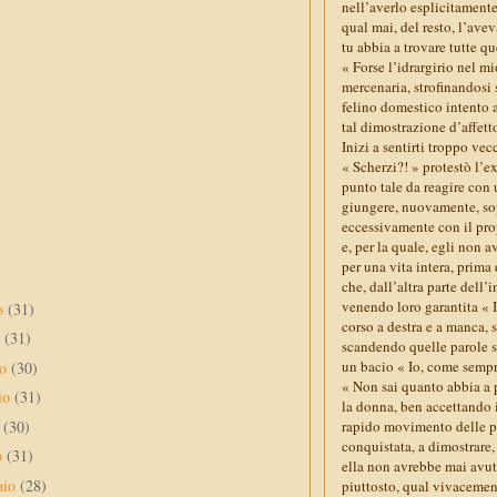
nell’averlo esplicitamente
qual mai, del resto, l’ave
tu abbia a trovare tutte qu
« Forse l’idrargirio nel m
mercenaria, strofinandosi 
felino domestico intento a
tal dimostrazione d’affett
Inizi a sentirti troppo ve
« Scherzi?! » protestò l’e
punto tale da reagire con 
giungere, nuovamente, sop
eccessivamente con il pro
e, per la quale, egli non 
per una vita intera, prima 
che, dall’altra parte dell’
venendo loro garantita « I
to
(31)
corso a destra e a manca, 
o
(31)
scandendo quelle parole su
un bacio « Io, come sempre
no
(30)
« Non sai quanto abbia a p
io
(31)
la donna, ben accettando 
e
(30)
rapido movimento delle pro
conquistata, a dimostrare,
o
(31)
ella non avrebbe mai avut
aio
(28)
piuttosto, qual vivacemen