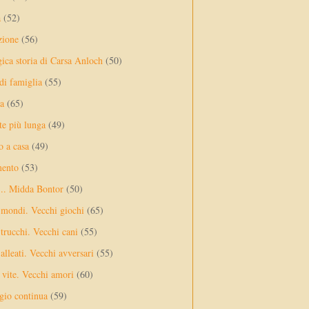
a
(52)
zione
(56)
gica storia di Carsa Anloch
(50)
 di famiglia
(55)
a
(65)
te più lunga
(49)
o a casa
(49)
mento
(53)
... Midda Bontor
(50)
 mondi. Vecchi giochi
(65)
trucchi. Vecchi cani
(55)
alleati. Vecchi avversari
(55)
vite. Vecchi amori
(60)
ggio continua
(59)