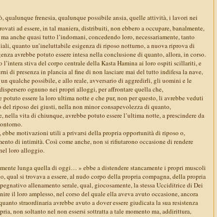
ò, qualunque frenesia, qualunque possibile ansia, quelle attività, i lavori nei
itrovati ad essere, in tal maniera, distribuiti, non ebbero a occupare, banalmente,
a, ma anche quasi tutto l’indomani, concedendo loro, necessariamente, tanto
ali, quanto un’ineluttabile esigenza di riposo notturno, a nuova riprova di
enza avrebbe potuto essere intesa nella conclusione di quanto, allora, in corso.
l’intera stiva del corpo centrale della Kasta Hamina ai loro ospiti scillariti, e
ni di presenza in plancia al fine di non lasciare mai del tutto indifesa la nave,
un qualche possibile, e allo reale, avversario di aggredirli, gli uomini e le
ispersero ognuno nei propri alloggi, per affrontare quella che,
otuto essere la loro ultima notte e che pur, non per questo, li avrebbe veduti
 o del riposo dei giusti, nella non minor consapevolezza di quanto,
, nella vita di chiunque, avrebbe potuto essere l’ultima notte, a prescindere da
ontorno.
, ebbe motivazioni utili a privarsi della propria opportunità di riposo o,
nto di intimità. Così come anche, non si rifiutarono occasione di rendere
nel loro alloggio.
nte lunga quella di oggi… » ebbe a distendere stancamente i propri muscoli
, qual si trovava a essere, al nudo corpo della propria compagna, della propria
pegnativo allenamento serale, qual, giocosamente, la stessa Ucciditrice di Dei
ire il loro amplesso, nel corso del quale ella aveva avuto occasione, ancora
uanto straordinaria avrebbe avuto a dover essere giudicata la sua resistenza
ropria, non soltanto nel non essersi sottratta a tale momento ma, addirittura,