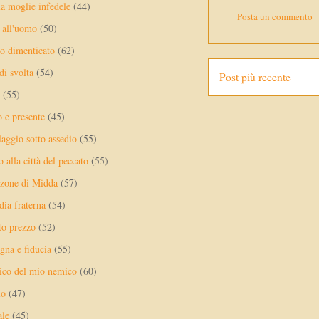
a moglie infedele
(44)
Posta un commento
 all'uomo
(50)
no dimenticato
(62)
di svolta
(54)
Post più recente
(55)
o e presente
(45)
laggio sotto assedio
(55)
 alla città del peccato
(55)
nzone di Midda
(57)
dia fraterna
(54)
sto prezzo
(52)
na e fiducia
(55)
ico del mio nemico
(60)
lo
(47)
ale
(45)