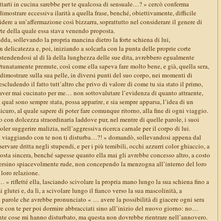
ttarti in cucina sarebbe per te qualcosa di sensuale…? » cercò conferma
imostrare eccessiva ilarità a quella frase, benché, obiettivamente, difficile
ridere a un’affermazione così bizzarra, soprattutto nel considerare il genere di
rte della quale essa stava venendo proposta.
dda, sollevando la propria mancina dietro la forte schiena di lui,
 delicatezza e, poi, iniziando a solcarla con la punta delle proprie corte
estendendosi al di là della lunghezza delle sue dita, avrebbero egualmente
tunatamente premute, così come ella sapeva fare molto bene, e già, quella sera,
imostrare sulla sua pelle, in diversi punti del suo corpo, nei momenti di
cludendo il fatto tutt’altro che privo di valore di come tu sia stato il primo,
ver mai cucinato per me… non sottovalutare l’evidenza di quanto attraente,
qual sono sempre stata, possa apparire, e sia sempre apparsa, l’idea di un
sicuro, al quale sapere di poter fare comunque ritorno, alla fine di ogni viaggio.
 con dolcezza straordinaria laddove pur, nel mentre di quelle parole, i suoi
ler suggerire malizia, nell’aggressiva ricerca carnale per il corpo di lui.
stia viaggiando con te non ti disturba…?! » domandò, sollevandosi appena dal
sservare dritta negli stupendi, e per i più temibili, occhi azzurri color ghiaccio, a
sposta sincera, benché sapesse quanto ella mai gli avrebbe concesso altro, a costo
, persino spiacevolmente rude, non concependo la menzogna all’interno del loro
 loro relazione.
ifletté ella, lasciando scivolare la propria mano lungo la sua schiena fino a
glutei e, da lì, a scivolare lungo il fianco verso la sua mascolinità, a
 le parole che avrebbe pronunciato « … avere la possibilità di giacere ogni sera
ore con te per poi dormire abbracciati sino all’inizio del nuovo giorno: no…
tante cose mi hanno disturbato, ma questa non dovrebbe rientrare nell’annovero.