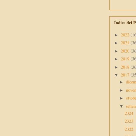
Indice dei P
2022
(1
►
2021
(3
►
2020
(3
►
2019
(3
►
2018
(3
►
2017
(3
▼
dice
►
nove
►
ottob
►
sette
▼
2324
2323
2322