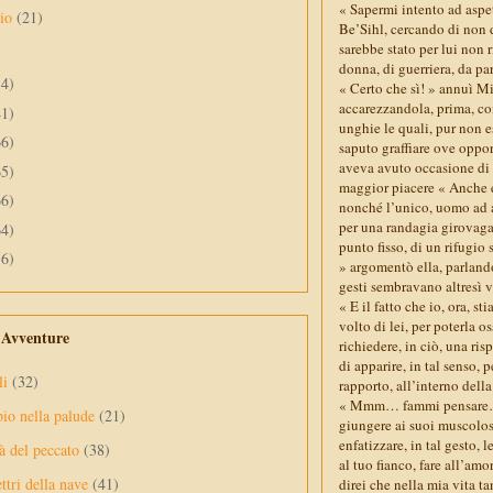
« Sapermi intento ad aspe
aio
(21)
Be’Sihl, cercando di non d
sarebbe stato per lui non 
donna, di guerriera, da pa
34)
« Certo che sì! » annuì Mi
accarezzandola, prima, con
41)
unghie le quali, pur non 
66)
saputo graffiare ove oppor
aveva avuto occasione di d
65)
maggior piacere « Anche es
66)
nonché l’unico, uomo ad a
per una randagia girovaga 
64)
punto fisso, di un rifugio 
56)
» argomentò ella, parlando
gesti sembravano altresì vo
« E il fatto che io, ora, 
volto di lei, per poterla o
e Avventure
richiedere, in ciò, una ri
di apparire, in tal senso
li
(32)
rapporto, all’interno della
« Mmm… fammi pensare… » r
pio nella palude
(21)
giungere ai suoi muscolosi 
enfatizzare, in tal gesto,
à del peccato
(38)
al tuo fianco, fare all’am
ttri della nave
(41)
direi che nella mia vita 