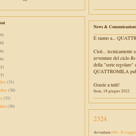
ost
News & Comunicazion
69)
E siamo a... QUAT
60)
66)
Cioè... tecnicamente s
avventure del ciclo
Re
66)
della "serie regolare" 
65)
QUATTROMILA pubbli
55)
mbre
(31)
Grazie a tutti!
mbre
(30)
Sean, 18 giugno 2022
re
(31)
mbre
(30)
2324
Avventura
046 - Il viaggi