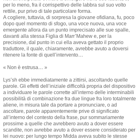
per lo meno, fra il corrispettivo delle labbra sul suo volto
rettile, pur privo di tale particolare forma.
A cogliere, tuttavia, di sorpresa la giovane ofidiana, fu, poco
dopo quel momento di sfogo, una voce nuova, una voce
emergente allora da un punto imprecisato alle sue spalle,
davanti alla stessa Figlia di Marr’Mahew e, per la
precisione, dal punto in cui ella aveva gettato il proprio
traduttore, il quale, chiaramente, avrebbe avuto a doversi
ritenere la fonte di quell’intervento…
« Non è estrusa… »
Lys’sh ebbe immediatamente a zittirsi, ascoltando quelle
parole. Gli effetti dell’iniziale difficoltà propria del dispositivo
a individuare le parole corrette all’interno delle interminabili
possibilità di combinazione fra due lingue fra loro totalmente
aliene, in misura tale da portare a pronunciare, o ad
ascoltare, parole apparentemente prive di significato
all’interno del contesto della frase, pur sommariamente
prossime a quelle che avrebbero avuto a dover essere
scandite, non avrebbe avuto a dover essere considerato per
lei nuovo: per lungo tempo Midda aveva subito le stesse