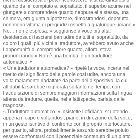
quanto da lei compiuto e, soprattutto, il superbo acume nel
giungere a comprendere quanto neppure ella stessa, una
chimera, era giunta a ipotizzare, dimostrandosi, dopotutto,
non meno vittima di pregiudizi rispetto a qualunque umano «
No… non è esplosa. » soggiunse a voce più alta,
desiderosa di lasciarsi ben udire da tutti e, soprattutto, da
coloro i quali, più vicini al traduttore, avrebbero avuto anche
l’opportunità di comprendere quanto, allora, stava
pronunciando « Non è una bomba: è un traduttore
automatico. »
« Una tradizione automedica? » ripeté la voce, incerta nel
merito del significato delle parole così udite, ancora una
volta malamente riadattate da parte del dispositivo, la cui
affidabilità sarebbe migliorata soltanto nel tempo, con
l’acquisizione di sempre maggiori informazioni sulla lingua
aliena da tradurre, quella, nella fattispecie, parlata dalle
magnose.
« Traduttore automatico. » insistette l’ofidiana, scuotendo
appena il capo e voltandosi, piano, in direzione della voce,
in un gesto istintivo di confronto con il proprio interlocutore,
per quanto, allora, probabilmente assurdo sarebbe potuto
essere confrontarsi con il potenziale contenuto di un piatto