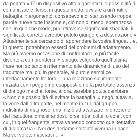
da portata « E’ un dispositivo atto a garantirci la possibilità di
comunicare e, forse, in questo modo, ovviare a un’inutile
battaglia. » argomentò, consapevole di star usando troppe
parole nuove tutte insieme e, ciò non di meno, speranzosa
che, in qualche modo, pur attraverso significanti sbagliati, il
significato corretto avrebbe potuto giungere a destinazione «
Attualmente sta cercando di apprendere la vostra lingua… e,
in questo, potrebbero esserci dei problemi di adattamento.
Ma più avremo occasione di confrontarci, e più facile
diventerà comprenderci. » spiegò, volgendo quell’ultima
frase non soltanto in riferimento alle dinamiche di uso del
traduttore ma, più in generale, al puro e semplice
interfacciamento fra loro… una relazione sicuramente
iniziata con i peggiori presupposti e nella più totale assenza
di dialogo ma che, forse, allora, sarebbe potuta cambiare.
« Non c’è possibilità di evitare la battaglia. » negò, tuttavia,
la voce dall’altra parte, nel mentre in cui, dal gruppo
indistinto di magnose, una iniziò ad avanzare in direzione
del traduttore, dimostrandosi, forse, qual colui, o colei, con
cui, in quel frangente, stava venendo condotto quel tentativo
di diplomazia « Noi desideriamo soltanto viverna in pace.
Ma voi volete marciarci… »