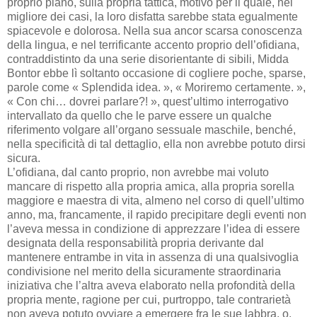
proprio piano, sulla propria tattica, motivo per il quale, nel
migliore dei casi, la loro disfatta sarebbe stata egualmente
spiacevole e dolorosa. Nella sua ancor scarsa conoscenza
della lingua, e nel terrificante accento proprio dell’ofidiana,
contraddistinto da una serie disorientante di sibili, Midda
Bontor ebbe lì soltanto occasione di cogliere poche, sparse,
parole come « Splendida idea. », « Moriremo certamente. »,
« Con chi… dovrei parlare?! », quest’ultimo interrogativo
intervallato da quello che le parve essere un qualche
riferimento volgare all’organo sessuale maschile, benché,
nella specificità di tal dettaglio, ella non avrebbe potuto dirsi
sicura.
L’ofidiana, dal canto proprio, non avrebbe mai voluto
mancare di rispetto alla propria amica, alla propria sorella
maggiore e maestra di vita, almeno nel corso di quell’ultimo
anno, ma, francamente, il rapido precipitare degli eventi non
l’aveva messa in condizione di apprezzare l’idea di essere
designata della responsabilità propria derivante dal
mantenere entrambe in vita in assenza di una qualsivoglia
condivisione nel merito della sicuramente straordinaria
iniziativa che l’altra aveva elaborato nella profondità della
propria mente, ragione per cui, purtroppo, tale contrarietà
non aveva potuto ovviare a emergere fra le sue labbra, o,