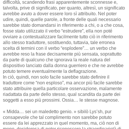
difficoltà, scandendo frasi apparentemente sconnesse e,
talvolta, prive di significato, per quanto, altresì, un significato
avrebbe avuto a dover essere loro sì attribuito. Nel poter
udire, quindi, quelle parole, a fronte delle quali necessario
sarebbe stato domandarsi in riferimento a chi, o a che cosa,
fosse stato utilizzato il verbo “estrudere”, ella non poté
ovviare a contestualizzare facilmente tutto ciò in riferimento
allo stesso traduttore, sostituendo, tuttavia, tale erronea
scelta di termini con il verbo “esplodere”… un verbo che
avrebbe reso la frase decisamente più sensata, soprattutto
da parte di qualcuno che ignorava la reale natura del
dispositivo lanciato dalla donna guerriero e che ne avrebbe
potuto temere eventualmente la deflagrazione.
In ciò, quindi, non solo facile sarebbe stato definire il
traduttore come “non esploso”, ma ancor più facile sarebbe
stato attribuire quella particolare osservazione, malamente
riadattata da parte dello stesso, qual scandita da parte dei
soggetti a esso più prossimi. Ossia… le stesse magnose.
« Midda… sei un maledetto genio. » sibilò Lys’sh, pur
consapevole che tal complimento non sarebbe potuto
essere da lei apprezzato in quel momento, ma, ciò non di
meno, desiderosa di poter riconoscere la straordinarietà di