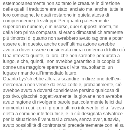
estemporaneamente non soltanto le creature in direzione
delle quali il traduttore era stato lanciato ma, anche, tutte le
loro compagne, le quali restarono in quieta attesa di
comprenderne gli sviluppi. Per quanto palesemente
superiori in numero, e in risorse, quei supposti mostri, fin
dalla loro prima comparsa, si erano dimostrati chiaramente
più timorosi di quanto non avrebbero avuto ragione a poter
essere e, in questo, anche quell’ultima azione avrebbe
avuto a dover essere considerata mera conferma di tutto ciò.
Una ritrovata quiete, la loro, che non sarebbe perdurata a
lungo, e che, quindi, non avrebbe garantito alla coppia di
donne una maggiore speranza di vita ma, soltanto, un
fugace rimando all’immediato futuro.
Quanto Lys’sh ebbe allora a scandire in direzione dell’ex-
mercenaria non venne da essa colto e, probabilmente, ciò
avrebbe avuto a doversi considerare persino qualcosa di
positivo, giacché, oggettivamente, la giovane non avrebbe
avuto ragione di rivolgerle parole particolarmente felici dal
momento in cui, con il proprio ultimo intervento, ella l’aveva
eletta a comune interlocutrice, e in ciò designata salvatrice
per la situazione lì venutasi a creare, senza aver, tuttavia,
avuto possibilità di confrontarsi precedentemente con lei sul