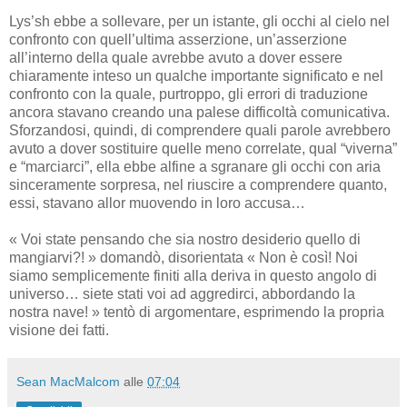
Lys’sh ebbe a sollevare, per un istante, gli occhi al cielo nel
confronto con quell’ultima asserzione, un’asserzione
all’interno della quale avrebbe avuto a dover essere
chiaramente inteso un qualche importante significato e nel
confronto con la quale, purtroppo, gli errori di traduzione
ancora stavano creando una palese difficoltà comunicativa.
Sforzandosi, quindi, di comprendere quali parole avrebbero
avuto a dover sostituire quelle meno correlate, qual “viverna”
e “marciarci”, ella ebbe alfine a sgranare gli occhi con aria
sinceramente sorpresa, nel riuscire a comprendere quanto,
essi, stavano allor muovendo in loro accusa…
« Voi state pensando che sia nostro desiderio quello di
mangiarvi?! » domandò, disorientata « Non è così! Noi
siamo semplicemente finiti alla deriva in questo angolo di
universo… siete stati voi ad aggredirci, abbordando la
nostra nave! » tentò di argomentare, esprimendo la propria
visione dei fatti.
Sean MacMalcom
alle
07:04