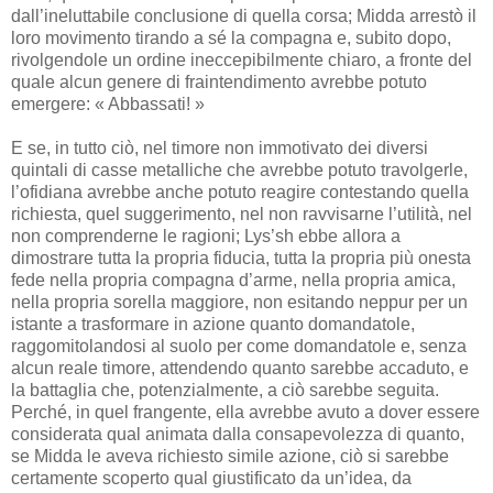
dall’ineluttabile conclusione di quella corsa; Midda arrestò il
loro movimento tirando a sé la compagna e, subito dopo,
rivolgendole un ordine ineccepibilmente chiaro, a fronte del
quale alcun genere di fraintendimento avrebbe potuto
emergere: « Abbassati! »
E se, in tutto ciò, nel timore non immotivato dei diversi
quintali di casse metalliche che avrebbe potuto travolgerle,
l’ofidiana avrebbe anche potuto reagire contestando quella
richiesta, quel suggerimento, nel non ravvisarne l’utilità, nel
non comprenderne le ragioni; Lys’sh ebbe allora a
dimostrare tutta la propria fiducia, tutta la propria più onesta
fede nella propria compagna d’arme, nella propria amica,
nella propria sorella maggiore, non esitando neppur per un
istante a trasformare in azione quanto domandatole,
raggomitolandosi al suolo per come domandatole e, senza
alcun reale timore, attendendo quanto sarebbe accaduto, e
la battaglia che, potenzialmente, a ciò sarebbe seguita.
Perché, in quel frangente, ella avrebbe avuto a dover essere
considerata qual animata dalla consapevolezza di quanto,
se Midda le aveva richiesto simile azione, ciò si sarebbe
certamente scoperto qual giustificato da un’idea, da