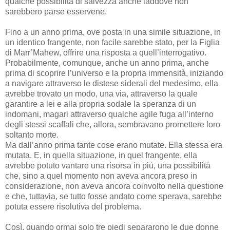
qualche possibilità di salvezza anche laddove non
sarebbero parse esservene.
Fino a un anno prima, ove posta in una simile situazione, in
un identico frangente, non facile sarebbe stato, per la Figlia
di Marr’Mahew, offrire una risposta a quell’interrogativo.
Probabilmente, comunque, anche un anno prima, anche
prima di scoprire l’universo e la propria immensità, iniziando
a navigare attraverso le distese siderali del medesimo, ella
avrebbe trovato un modo, una via, attraverso la quale
garantire a lei e alla propria sodale la speranza di un
indomani, magari attraverso qualche agile fuga all’interno
degli stessi scaffali che, allora, sembravano promettere loro
soltanto morte.
Ma dall’anno prima tante cose erano mutate. Ella stessa era
mutata. E, in quella situazione, in quel frangente, ella
avrebbe potuto vantare una risorsa in più, una possibilità
che, sino a quel momento non aveva ancora preso in
considerazione, non aveva ancora coinvolto nella questione
e che, tuttavia, se tutto fosse andato come sperava, sarebbe
potuta essere risolutiva del problema.
Così, quando ormai solo tre piedi separarono le due donne