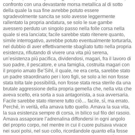
confronto con una devastante morsa metallica al di sotto
della quale la sua fine avrebbe potuto essere
sgradevolmente sancita se solo avesse leggermente
rallentato la propria andatura, se solo le sue gambe
avessero perduto un singolo passo nella folle corsa nella
quale si era lanciata; facile sarebbe stato ritenere quanto,
simile interrogativo, avrebbe potuto eventualmente torturarla,
nel dubbio di aver effettivamente sbagliato tutto nella propria
esistenza, rifiutando di vivere una vita più serena,
un’esistenza più pacifica, dividendosi, magari, fra il lavoro di
suo padre, il pescatore, e una famiglia, costruita magari con
il proprio amato Be’Sihl, il quale, ne era certa, sarebbe stato
un padre straordinario per i loro figli, se solo a lei non fosse
stata tolta tale possibilità, non fosse stata resa sterile da una
brutale aggressione della propria gemella che, nella vita che
aveva scelto, era sorta a sua antagonista, a sua avversaria.
Facile sarebbe stato ritenere tutto ciò… facile, sì, ma errato.
Perché, in verità, ella amava tutto quello. Amava la sua vita,
la sua esistenza sempre di corsa, in bilico sul filo del rasoio.
Amava assaporare l’adrenalina diffondersi in ogni angolo
del proprio corpo, nel mentre in cui il cuore pulsava vivace
nei suoi polsi, nel suo collo, ricordandole quanto ella fosse