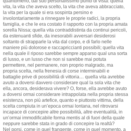
quantomeno, dal suo personalissimo punto di vista: quella
vita, la vita che aveva scelto, la vita che aveva abbracciato,
la vita per la quale si era sospinta persino e
involontariamente a rinnegare le proprie radici, la propria
famiglia, e che le era costato il rapporto con la propria amata
sorella Nissa; quella vita contraddistinta da continui pericoli,
da estenuanti sfide, da inesorabili avversari desiderosi
soltanto di strapparle la vita dal corpo, e di farlo nelle
maniere più dolorose e raccapriccianti possibili; quella vita
nella quale il riposo sarebbe sempre apparso qual una sorta
di lusso, e un lusso che non si sarebbe mai potuta
permettere, nel permanere, non proprio malgrado, ma
propria scelta, nella frenesia di corse interminabili e
battaglie prive di possibilità di vittoria… quella vita avrebbe
avuto a doversi davvero considerare qual la sola vita che
ella, ancora, desiderava vivere? O, forse, ella avrebbe avuto
a doversi ormai considerare intrappolata nella propria stessa
esistenza, non più artefice, quanto e piuttosto vittima, della
scelta compiuta in un’epoca ormai lontana, nel ritrovarsi
incapace di concepire altre possibilità, altre eventualità, in
un’ormai immodificabile forma mentis al di fuori della quale
neppure sarebbe stata in grado di concepire la realtà?
Nel porsi, come in quel frangente, come in quel momento, a