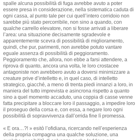
spalle alcuna possibilità di fuga avrebbe avuto a poter
essere presa in considerazione, nella sistematica caduta di
ogni cassa, al punto tale per cui quell’intero corridoio non
sarebbe più stato percorribile, non sino a quando, con
qualche carrello elevatore, non si fosse arrivati a liberare
l’area: una situazione decisamente sgradevole e
apparentemente scevra di possibilità di miglioramento,
quindi, che pur, parimenti, non avrebbe potuto vantare
eguale assenza di possibilità di peggioramento.
Peggioramento che, allora, non ebbe a farsi attendere, a
riprova di quanto, ancora una volta, le loro crostacee
antagoniste non avrebbero avuto a doversi minimizzare a
creature prive d’intelletto e, in quel caso, di intelletto
strategico, giacché, a meno di trenta piedi innanzi a loro, in
maniera del tutto imprevista e asincrona rispetto a quanto
sino a quel momento accaduto, una coppia di casse venne
fatta precipitare a bloccare loro il passaggio, a impedire loro
il proseguo della corsa e, con essa, a negare loro ogni
possibilità di sopravvivenza dall’orrida fine lì promessa.
« E ora…?! » esitò l’ofidiana, ricercando nell’esperienza
della propria compagna una qualche soluzione, una