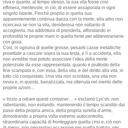
viva e quanto, al tempo stesso, la sua vita fosse così
effimera, meritevole, in ciò, di essere assaporata in ogni
singolo istante. Perché proprio in quella sua
apparentemente continua danza con la morte, ella altro non
ricercava se non la vita, desiderosa non soltanto di
accoglierla, ma addirittura di prenderla, affondando in
profondità le proprie mani in quella fonte per abbeverarsene
con gioia.
Così, in ognuna di quelle grosse, pesanti casse metalliche
proiettate a cascare sopra la sua testa, e lì a ucciderla, ella
non avrebbe mai potuto associare l’idea della morte
potenziale da esse rappresentata, quanto e piuttosto della
fine scampata e, con essa, della vita, e del diritto alla vita, in
tutto ciò conquistato. Una vita non scontata, una vita non
ovvia e, in questo, banalizzata, ma ottenuta nel merito delle
proprie azioni…
« Inizio a odiare questi container… » esclamò Lys’sh, non
rallentando, non esitando, mantenendo il tempo scandito dai
passi della propria amica, della propria sorella d’arme,
dimostrando a propria volta estremo autocontrollo,
straordinaria capacità di fronteggiare quella crisi e, ciò non
di meno, non negandosi occasione per quella battuta, per