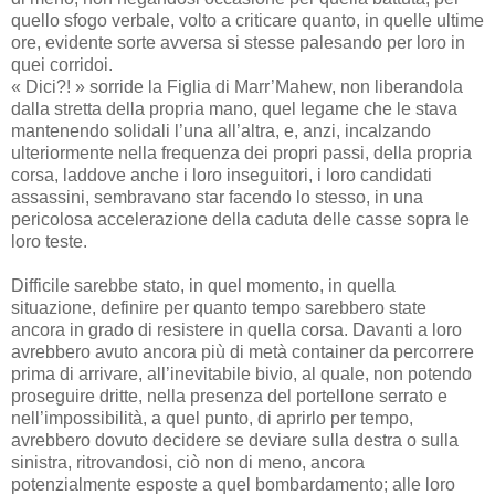
quello sfogo verbale, volto a criticare quanto, in quelle ultime
ore, evidente sorte avversa si stesse palesando per loro in
quei corridoi.
« Dici?! » sorride la Figlia di Marr’Mahew, non liberandola
dalla stretta della propria mano, quel legame che le stava
mantenendo solidali l’una all’altra, e, anzi, incalzando
ulteriormente nella frequenza dei propri passi, della propria
corsa, laddove anche i loro inseguitori, i loro candidati
assassini, sembravano star facendo lo stesso, in una
pericolosa accelerazione della caduta delle casse sopra le
loro teste.
Difficile sarebbe stato, in quel momento, in quella
situazione, definire per quanto tempo sarebbero state
ancora in grado di resistere in quella corsa. Davanti a loro
avrebbero avuto ancora più di metà container da percorrere
prima di arrivare, all’inevitabile bivio, al quale, non potendo
proseguire dritte, nella presenza del portellone serrato e
nell’impossibilità, a quel punto, di aprirlo per tempo,
avrebbero dovuto decidere se deviare sulla destra o sulla
sinistra, ritrovandosi, ciò non di meno, ancora
potenzialmente esposte a quel bombardamento; alle loro