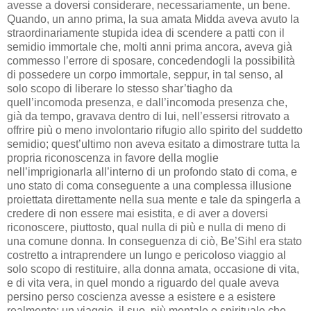
avesse a doversi considerare, necessariamente, un bene.
Quando, un anno prima, la sua amata Midda aveva avuto la
straordinariamente stupida idea di scendere a patti con il
semidio immortale che, molti anni prima ancora, aveva già
commesso l’errore di sposare, concedendogli la possibilità
di possedere un corpo immortale, seppur, in tal senso, al
solo scopo di liberare lo stesso shar’tiagho da
quell’incomoda presenza, e dall’incomoda presenza che,
già da tempo, gravava dentro di lui, nell’essersi ritrovato a
offrire più o meno involontario rifugio allo spirito del suddetto
semidio; quest’ultimo non aveva esitato a dimostrare tutta la
propria riconoscenza in favore della moglie
nell’imprigionarla all’interno di un profondo stato di coma, e
uno stato di coma conseguente a una complessa illusione
proiettata direttamente nella sua mente e tale da spingerla a
credere di non essere mai esistita, e di aver a doversi
riconoscere, piuttosto, qual nulla di più e nulla di meno di
una comune donna. In conseguenza di ciò, Be’Sihl era stato
costretto a intraprendere un lungo e pericoloso viaggio al
solo scopo di restituire, alla donna amata, occasione di vita,
e di vita vera, in quel mondo a riguardo del quale aveva
persino perso coscienza avesse a esistere e a esistere
realmente: un viaggio, il suo, più mentale e spirituale che