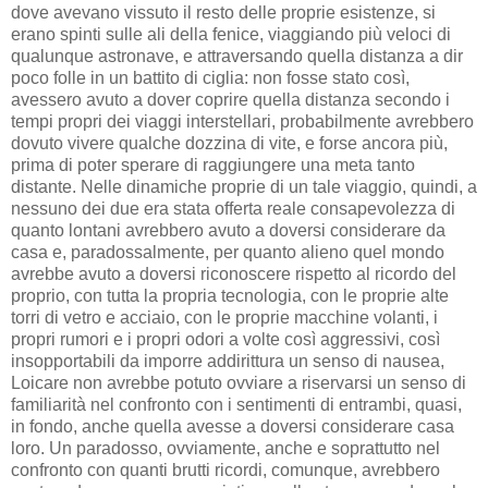
dove avevano vissuto il resto delle proprie esistenze, si
erano spinti sulle ali della fenice, viaggiando più veloci di
qualunque astronave, e attraversando quella distanza a dir
poco folle in un battito di ciglia: non fosse stato così,
avessero avuto a dover coprire quella distanza secondo i
tempi propri dei viaggi interstellari, probabilmente avrebbero
dovuto vivere qualche dozzina di vite, e forse ancora più,
prima di poter sperare di raggiungere una meta tanto
distante. Nelle dinamiche proprie di un tale viaggio, quindi, a
nessuno dei due era stata offerta reale consapevolezza di
quanto lontani avrebbero avuto a doversi considerare da
casa e, paradossalmente, per quanto alieno quel mondo
avrebbe avuto a doversi riconoscere rispetto al ricordo del
proprio, con tutta la propria tecnologia, con le proprie alte
torri di vetro e acciaio, con le proprie macchine volanti, i
propri rumori e i propri odori a volte così aggressivi, così
insopportabili da imporre addirittura un senso di nausea,
Loicare non avrebbe potuto ovviare a riservarsi un senso di
familiarità nel confronto con i sentimenti di entrambi, quasi,
in fondo, anche quella avesse a doversi considerare casa
loro. Un paradosso, ovviamente, anche e soprattutto nel
confronto con quanti brutti ricordi, comunque, avrebbero