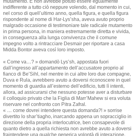
mutamento. E non avrebbe potuto essere egualmente
indifferente a tutto ciò neppure volendo, dal momento in cui,
nel corso di quell’ultimo anno, quella figura, e quella figura
rispondente al nome di Har-Lys’sha, aveva avuto proprio
malgrado occasione di testimoniare tale radicale mutamento
in prima persona, in maniera estremamente diretta e vivida,
in conseguenza alla lunga convivenza che il comune
impegno volto a rintracciare Desmair per riportare a casa
Midda Bontor aveva così loro imposto.
« Come va…? » domandò Lys’sh, appostata fuori
dall’ingresso all’appartamento dell’accusatore proprio al
fianco di Be’Sihl, nel mentre in cui altre loro due compagne,
Duva e Rula, avrebbero avuto a doversi riconoscere in quel
momento di guardia all’esterno dell’edificio, tutti lì intenti,
allora, ad assicurarsi che nessuno potesse aver a disturbare
il colloquio privato che la Figlia di Marr’Mahew si era voluta
riservare nel confronto con Pitra Zafral.
« … come dovrei intendere questa domanda?! » sorrise
divertito lo shar’tiagho, inarcando appena un sopracciglio in
direzione della propria interlocutrice, ben consapevole di
quanto dietro a quella richiesta non avrebbe avuto a doversi
fraintendere una qualche generica volontà di interazione,