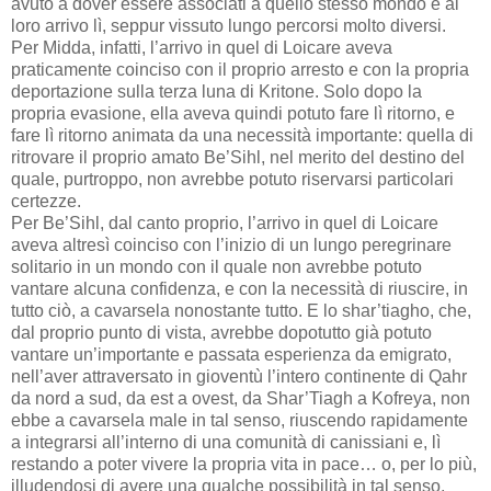
avuto a dover essere associati a quello stesso mondo e al
loro arrivo lì, seppur vissuto lungo percorsi molto diversi.
Per Midda, infatti, l’arrivo in quel di Loicare aveva
praticamente coinciso con il proprio arresto e con la propria
deportazione sulla terza luna di Kritone. Solo dopo la
propria evasione, ella aveva quindi potuto fare lì ritorno, e
fare lì ritorno animata da una necessità importante: quella di
ritrovare il proprio amato Be’Sihl, nel merito del destino del
quale, purtroppo, non avrebbe potuto riservarsi particolari
certezze.
Per Be’Sihl, dal canto proprio, l’arrivo in quel di Loicare
aveva altresì coinciso con l’inizio di un lungo peregrinare
solitario in un mondo con il quale non avrebbe potuto
vantare alcuna confidenza, e con la necessità di riuscire, in
tutto ciò, a cavarsela nonostante tutto. E lo shar’tiagho, che,
dal proprio punto di vista, avrebbe dopotutto già potuto
vantare un’importante e passata esperienza da emigrato,
nell’aver attraversato in gioventù l’intero continente di Qahr
da nord a sud, da est a ovest, da Shar’Tiagh a Kofreya, non
ebbe a cavarsela male in tal senso, riuscendo rapidamente
a integrarsi all’interno di una comunità di canissiani e, lì
restando a poter vivere la propria vita in pace… o, per lo più,
illudendosi di avere una qualche possibilità in tal senso,