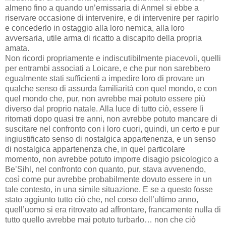
almeno fino a quando un’emissaria di Anmel si ebbe a
riservare occasione di intervenire, e di intervenire per rapirlo
e concederlo in ostaggio alla loro nemica, alla loro
avversaria, utile arma di ricatto a discapito della propria
amata.
Non ricordi propriamente e indiscutibilmente piacevoli, quelli
per entrambi associati a Loicare, e che pur non sarebbero
egualmente stati sufficienti a impedire loro di provare un
qualche senso di assurda familiarità con quel mondo, e con
quel mondo che, pur, non avrebbe mai potuto essere più
diverso dal proprio natale. Alla luce di tutto ciò, essere lì
ritornati dopo quasi tre anni, non avrebbe potuto mancare di
suscitare nel confronto con i loro cuori, quindi, un certo e pur
ingiustificato senso di nostalgica appartenenza, e un senso
di nostalgica appartenenza che, in quel particolare
momento, non avrebbe potuto imporre disagio psicologico a
Be’Sihl, nel confronto con quanto, pur, stava avvenendo,
così come pur avrebbe probabilmente dovuto essere in un
tale contesto, in una simile situazione. E se a questo fosse
stato aggiunto tutto ciò che, nel corso dell’ultimo anno,
quell’uomo si era ritrovato ad affrontare, francamente nulla di
tutto quello avrebbe mai potuto turbarlo… non che ciò