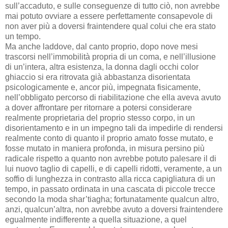
sull’accaduto, e sulle conseguenze di tutto ciò, non avrebbe
mai potuto ovviare a essere perfettamente consapevole di
non aver più a doversi fraintendere qual colui che era stato
un tempo.
Ma anche laddove, dal canto proprio, dopo nove mesi
trascorsi nell’immobilità propria di un coma, e nell’illusione
di un’intera, altra esistenza, la donna dagli occhi color
ghiaccio si era ritrovata già abbastanza disorientata
psicologicamente e, ancor più, impegnata fisicamente,
nell’obbligato percorso di riabilitazione che ella aveva avuto
a dover affrontare per ritornare a potersi considerare
realmente proprietaria del proprio stesso corpo, in un
disorientamento e in un impegno tali da impedirle di rendersi
realmente conto di quanto il proprio amato fosse mutato, e
fosse mutato in maniera profonda, in misura persino più
radicale rispetto a quanto non avrebbe potuto palesare il di
lui nuovo taglio di capelli, e di capelli ridotti, veramente, a un
soffio di lunghezza in contrasto alla ricca capigliatura di un
tempo, in passato ordinata in una cascata di piccole trecce
secondo la moda shar’tiagha; fortunatamente qualcun altro,
anzi, qualcun’altra, non avrebbe avuto a doversi fraintendere
egualmente indifferente a quella situazione, a quel