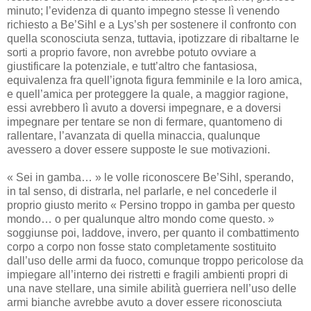
minuto; l’evidenza di quanto impegno stesse lì venendo
richiesto a Be’Sihl e a Lys’sh per sostenere il confronto con
quella sconosciuta senza, tuttavia, ipotizzare di ribaltarne le
sorti a proprio favore, non avrebbe potuto ovviare a
giustificare la potenziale, e tutt’altro che fantasiosa,
equivalenza fra quell’ignota figura femminile e la loro amica,
e quell’amica per proteggere la quale, a maggior ragione,
essi avrebbero lì avuto a doversi impegnare, e a doversi
impegnare per tentare se non di fermare, quantomeno di
rallentare, l’avanzata di quella minaccia, qualunque
avessero a dover essere supposte le sue motivazioni.
« Sei in gamba… » le volle riconoscere Be’Sihl, sperando,
in tal senso, di distrarla, nel parlarle, e nel concederle il
proprio giusto merito « Persino troppo in gamba per questo
mondo… o per qualunque altro mondo come questo. »
soggiunse poi, laddove, invero, per quanto il combattimento
corpo a corpo non fosse stato completamente sostituito
dall’uso delle armi da fuoco, comunque troppo pericolose da
impiegare all’interno dei ristretti e fragili ambienti propri di
una nave stellare, una simile abilità guerriera nell’uso delle
armi bianche avrebbe avuto a dover essere riconosciuta