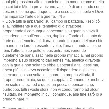
qual più prossima alle dinamiche di un mondo come quello
da cui lui e Midda provenivano, anziché di un mondo come
Loicare o come qualunque altro a esso assimilabile « Dove
hai imparato l’arte della guerra…?! »
« Dove tutti la imparano: sul campo di battaglia. » replicò
ella, indifferente a quel tentativo di distrazione,
proponendosi comunque concentrata su quanto stava lì
accadendo, e sull’ennesimo, duplice affondo che, tanto da
parte della femmina ofidiana, quando da parte del maschio
umano, non tardò a esserle rivolto, l’una mirando alle sue
reni, l’altro al suo petto, e pur, entrambi, venendo
quietamente banalizzati nella propria minaccia, nel proprio
impegno a suo discapito dall’ennesima, atletica giravolta
con la quale non soltanto ebbe a sottrarsi a tali gesti ma,
ancor più, si riservò occasione di rispondere agli stessi,
ricercando, a sua volta, di imporre la propria vittoria, il
proprio predominio, su quella coppia « Comunque anche voi
non siete male… ed è quasi un peccato pensare che,
purtroppo, tutti i vostri sforzi non vi condurranno ad alcun
risultato, nel momento in cui, comunque, alla fine sarò io a
predominare. »
Capace, ambiziosa e, a tratti, persino superba, quella