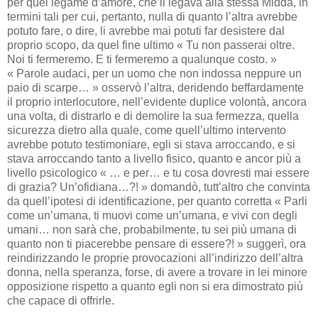
per quel legame d’amore, che li legava alla stessa Midda, in
termini tali per cui, pertanto, nulla di quanto l’altra avrebbe
potuto fare, o dire, li avrebbe mai potuti far desistere dal
proprio scopo, da quel fine ultimo « Tu non passerai oltre.
Noi ti fermeremo. E ti fermeremo a qualunque costo. »
« Parole audaci, per un uomo che non indossa neppure un
paio di scarpe… » osservò l’altra, deridendo beffardamente
il proprio interlocutore, nell’evidente duplice volontà, ancora
una volta, di distrarlo e di demolire la sua fermezza, quella
sicurezza dietro alla quale, come quell’ultimo intervento
avrebbe potuto testimoniare, egli si stava arroccando, e si
stava arroccando tanto a livello fisico, quanto e ancor più a
livello psicologico « … e per… e tu cosa dovresti mai essere
di grazia? Un’ofidiana…?! » domandò, tutt’altro che convinta
da quell’ipotesi di identificazione, per quanto corretta « Parli
come un’umana, ti muovi come un’umana, e vivi con degli
umani… non sarà che, probabilmente, tu sei più umana di
quanto non ti piacerebbe pensare di essere?! » suggerì, ora
reindirizzando le proprie provocazioni all’indirizzo dell’altra
donna, nella speranza, forse, di avere a trovare in lei minore
opposizione rispetto a quanto egli non si era dimostrato più
che capace di offrirle.