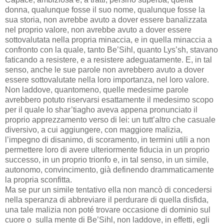
donna, qualunque fosse il suo nome, qualunque fosse la
sua storia, non avrebbe avuto a dover essere banalizzata
nel proprio valore, non avrebbe avuto a dover essere
sottovalutata nella propria minaccia, e in quella minaccia a
confronto con la quale, tanto Be’Sihl, quanto Lys’sh, stavano
faticando a resistere, e a resistere adeguatamente. E, in tal
senso, anche le sue parole non avrebbero avuto a dover
essere sottovalutate nella loro importanza, nel loro valore.
Non laddove, quantomeno, quelle medesime parole
avrebbero potuto riservarsi esattamente il medesimo scopo
per il quale lo shar’tiagho aveva appena pronunciato il
proprio apprezzamento verso di lei: un tutt’altro che casuale
diversivo, a cui aggiungere, con maggiore malizia,
l’impegno di disanimo, di scoramento, in termini utili a non
permettere loro di avere ulteriormente fiducia in un proprio
successo, in un proprio trionfo e, in tal senso, in un simile,
autonomo, convincimento, già definendo drammaticamente
la propria sconfitta.
Ma se pur un simile tentativo ella non mancò di concedersi
nella speranza di abbreviare il perdurare di quella disfida,
una tale malizia non poté trovare occasione di dominio sul
cuore o sulla mente di Be’Sihl, non laddove, in effetti, egli