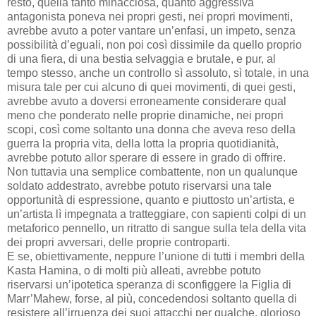
resto, quella tanto minacciosa, quanto aggressiva
antagonista poneva nei propri gesti, nei propri movimenti,
avrebbe avuto a poter vantare un’enfasi, un impeto, senza
possibilità d’eguali, non poi così dissimile da quello proprio
di una fiera, di una bestia selvaggia e brutale, e pur, al
tempo stesso, anche un controllo sì assoluto, sì totale, in una
misura tale per cui alcuno di quei movimenti, di quei gesti,
avrebbe avuto a doversi erroneamente considerare qual
meno che ponderato nelle proprie dinamiche, nei propri
scopi, così come soltanto una donna che aveva reso della
guerra la propria vita, della lotta la propria quotidianità,
avrebbe potuto allor sperare di essere in grado di offrire.
Non tuttavia una semplice combattente, non un qualunque
soldato addestrato, avrebbe potuto riservarsi una tale
opportunità di espressione, quanto e piuttosto un’artista, e
un’artista lì impegnata a tratteggiare, con sapienti colpi di un
metaforico pennello, un ritratto di sangue sulla tela della vita
dei propri avversari, delle proprie controparti.
E se, obiettivamente, neppure l’unione di tutti i membri della
Kasta Hamina, o di molti più alleati, avrebbe potuto
riservarsi un’ipotetica speranza di sconfiggere la Figlia di
Marr’Mahew, forse, al più, concedendosi soltanto quella di
resistere all’irruenza dei suoi attacchi per qualche, glorioso