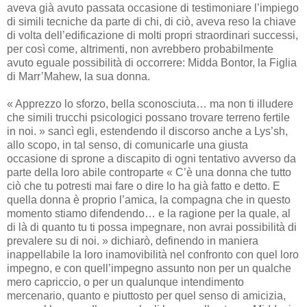
aveva già avuto passata occasione di testimoniare l’impiego
di simili tecniche da parte di chi, di ciò, aveva reso la chiave
di volta dell’edificazione di molti propri straordinari successi,
per così come, altrimenti, non avrebbero probabilmente
avuto eguale possibilità di occorrere: Midda Bontor, la Figlia
di Marr’Mahew, la sua donna.
« Apprezzo lo sforzo, bella sconosciuta… ma non ti illudere
che simili trucchi psicologici possano trovare terreno fertile
in noi. » sancì egli, estendendo il discorso anche a Lys’sh,
allo scopo, in tal senso, di comunicarle una giusta
occasione di sprone a discapito di ogni tentativo avverso da
parte della loro abile controparte « C’è una donna che tutto
ciò che tu potresti mai fare o dire lo ha già fatto e detto. E
quella donna è proprio l’amica, la compagna che in questo
momento stiamo difendendo… e la ragione per la quale, al
di là di quanto tu ti possa impegnare, non avrai possibilità di
prevalere su di noi. » dichiarò, definendo in maniera
inappellabile la loro inamovibilità nel confronto con quel loro
impegno, e con quell’impegno assunto non per un qualche
mero capriccio, o per un qualunque intendimento
mercenario, quanto e piuttosto per quel senso di amicizia,