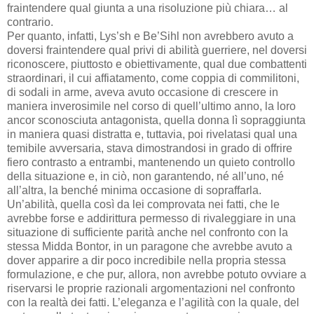
fraintendere qual giunta a una risoluzione più chiara… al
contrario.
Per quanto, infatti, Lys’sh e Be’Sihl non avrebbero avuto a
doversi fraintendere qual privi di abilità guerriere, nel doversi
riconoscere, piuttosto e obiettivamente, qual due combattenti
straordinari, il cui affiatamento, come coppia di commilitoni,
di sodali in arme, aveva avuto occasione di crescere in
maniera inverosimile nel corso di quell’ultimo anno, la loro
ancor sconosciuta antagonista, quella donna lì sopraggiunta
in maniera quasi distratta e, tuttavia, poi rivelatasi qual una
temibile avversaria, stava dimostrandosi in grado di offrire
fiero contrasto a entrambi, mantenendo un quieto controllo
della situazione e, in ciò, non garantendo, né all’uno, né
all’altra, la benché minima occasione di sopraffarla.
Un’abilità, quella così da lei comprovata nei fatti, che le
avrebbe forse e addirittura permesso di rivaleggiare in una
situazione di sufficiente parità anche nel confronto con la
stessa Midda Bontor, in un paragone che avrebbe avuto a
dover apparire a dir poco incredibile nella propria stessa
formulazione, e che pur, allora, non avrebbe potuto ovviare a
riservarsi le proprie razionali argomentazioni nel confronto
con la realtà dei fatti. L’eleganza e l’agilità con la quale, del