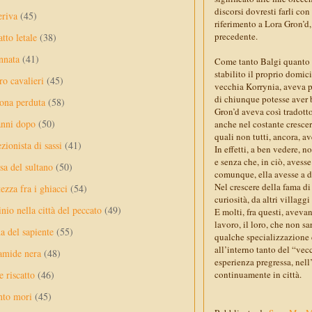
discorsi dovresti farli co
eriva
(45)
riferimento a Lora Gron’d
precedente.
tto letale
(38)
nnata
(41)
Come tanto Balgi quanto l
stabilito il proprio domic
ro cavalieri
(45)
vecchia Korrynia, aveva pu
di chiunque potesse aver b
ona perduta
(58)
Gron’d aveva così tradotto
anni dopo
(50)
anche nel costante crescer
quali non tutti, ancora, 
ezionista di sassi
(41)
In effetti, a ben vedere,
e senza che, in ciò, avesse
sa del sultano
(50)
comunque, ella avesse a do
Nel crescere della fama di
ezza fra i ghiacci
(54)
curiosità, da altri villagg
nio nella città del peccato
(49)
E molti, fra questi, avevan
lavoro, il loro, che non 
a del sapiente
(55)
qualche specializzazione d
all’interno tanto del “ve
amide nera
(48)
esperienza pregressa, nell
e riscatto
(46)
continuamente in città.
nto mori
(45)