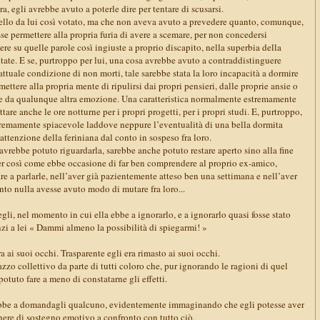
ra, egli avrebbe avuto a poterle dire per tentare di scusarsi.
llo da lui così votato, ma che non aveva avuto a prevedere quanto, comunque,
e permettere alla propria furia di avere a scemare, per non concedersi
ere su quelle parole così ingiuste a proprio discapito, nella superbia della
te. E se, purtroppo per lui, una cosa avrebbe avuto a contraddistinguere
attuale condizione di non morti, tale sarebbe stata la loro incapacità a dormire
rmettere alla propria mente di ripulirsi dai propri pensieri, dalle proprie ansie o
e da qualunque altra emozione. Una caratteristica normalmente estremamente
uttare anche le ore notturne per i propri progetti, per i propri studi. E, purtroppo,
estremamente spiacevole laddove neppure l’eventualità di una bella dormita
’attenzione della feriniana dal conto in sospeso fra loro.
vrebbe potuto riguardarla, sarebbe anche potuto restare aperto sino alla fine
per così come ebbe occasione di far ben comprendere al proprio ex-amico,
re a parlarle, nell’aver già pazientemente atteso ben una settimana e nell’aver
o nulla avesse avuto modo di mutare fra loro...
egli, nel momento in cui ella ebbe a ignorarlo, e a ignorarlo quasi fosse stato
nzi a lei « Dammi almeno la possibilità di spiegarmi! »
a ai suoi occhi. Trasparente egli era rimasto ai suoi occhi.
zo collettivo da parte di tutti coloro che, pur ignorando le ragioni di quel
potuto fare a meno di constatarne gli effetti.
» ebbe a domandagli qualcuno, evidentemente immaginando che egli potesse aver
ere di sostegno emotivo a confronto con tutto ciò.