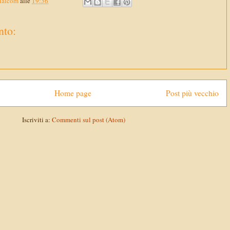
Malcom
alle
19:36
to:
Home page
Post più vecchio
Iscriviti a:
Commenti sul post (Atom)