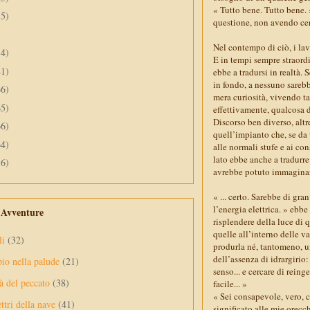
« Tutto bene. Tutto bene. 
55)
questione, non avendo cert
Nel contempo di ciò, i la
34)
E in tempi sempre straordin
41)
ebbe a tradursi in realtà.
in fondo, a nessuno sarebbe
66)
mera curiosità, vivendo t
65)
effettivamente, qualcosa di 
Discorso ben diverso, altre
66)
quell’impianto che, se da
64)
alle normali stufe e ai co
lato ebbe anche a tradurr
56)
avrebbe potuto immaginare
« ... certo. Sarebbe di gra
l’energia elettrica. » ebb
e Avventure
risplendere della luce di 
quelle all’interno delle v
li
(32)
produrla né, tantomeno, u
dell’assenza di idrargirio
pio nella palude
(21)
senso... e cercare di rein
à del peccato
(38)
facile... »
« Sei consapevole, vero, c
ttri della nave
(41)
significato alle mie orecc