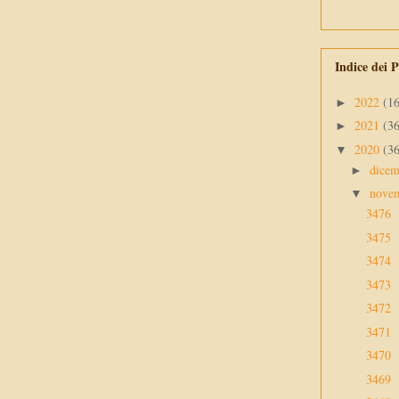
Indice dei P
2022
(1
►
2021
(3
►
2020
(3
▼
dice
►
nove
▼
3476
3475
3474
3473
3472
3471
3470
3469