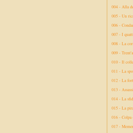
004 - Alla d
005 - Un rica
006 - Conda
007 - I quatt
008 - La cor
009 - Trent'
010 - Il coll
011 - La spo
012 - La fort
013 - Assassi
014 - La sfid
015 - La pir
016 - Colpa 
017 - Meme