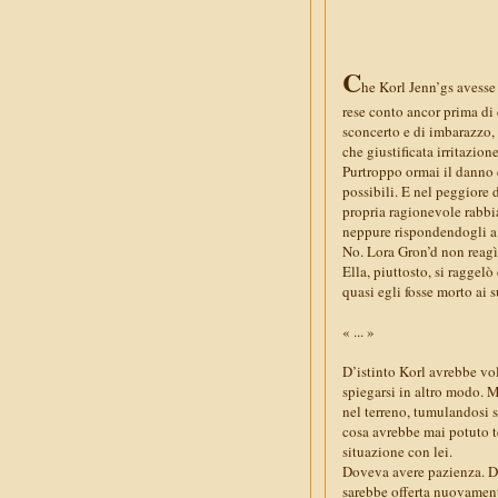
C
he Korl Jenn’gs avesse
rese conto ancor prima di 
sconcerto e di imbarazzo, 
che giustificata irritazion
Purtroppo ormai il danno e
possibili. E nel peggiore 
propria ragionevole rabbi
neppure rispondendogli a
No. Lora Gron’d non reagì
Ella, piuttosto, si raggelò
quasi egli fosse morto ai s
« ... »
D’istinto Korl avrebbe vol
spiegarsi in altro modo. M
nel terreno, tumulandosi s
cosa avrebbe mai potuto t
situazione con lei.
Doveva avere pazienza. Do
sarebbe offerta nuovamente