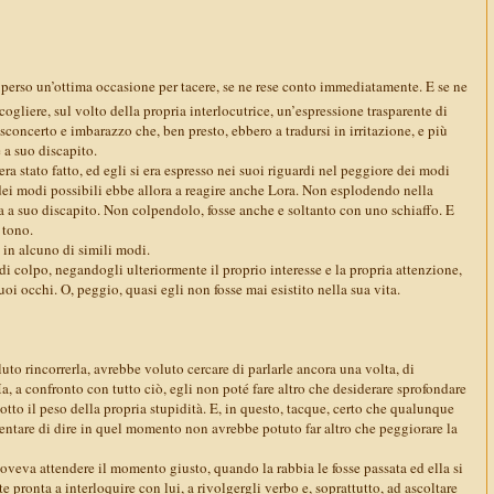
 perso un’ottima occasione per tacere, se ne rese conto immediatamente. E se ne
cogliere, sul volto della propria interlocutrice, un’espressione trasparente di
sconcerto e imbarazzo che, ben presto, ebbero a tradursi in irritazione, e più
e a suo discapito.
ra stato fatto, ed egli si era espresso nei suoi riguardi nel peggiore dei modi
dei modi possibili ebbe allora a reagire anche Lora. Non esplodendo nella
a a suo discapito. Non colpendolo, fosse anche e soltanto con uno schiaffo. E
 tono.
 in alcuno di simili modi.
 di colpo, negandogli ulteriormente il proprio interesse e la propria attenzione,
uoi occhi. O, peggio, quasi egli non fosse mai esistito nella sua vita.
uto rincorrerla, avrebbe voluto cercare di parlarle ancora una volta, di
a, a confronto con tutto ciò, egli non poté fare altro che desiderare sprofondare
otto il peso della propria stupidità. E, in questo, tacque, certo che qualunque
entare di dire in quel momento non avrebbe potuto far altro che peggiorare la
veva attendere il momento giusto, quando la rabbia le fosse passata ed ella si
 pronta a interloquire con lui, a rivolgergli verbo e, soprattutto, ad ascoltare