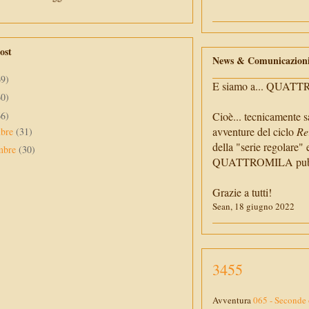
ost
News & Comunicazion
69)
E siamo a... QUAT
60)
66)
Cioè... tecnicamente s
avventure del ciclo
Re
mbre
(31)
della "serie regolare" 
mbre
(30)
QUATTROMILA pubbli
Grazie a tutti!
Sean, 18 giugno 2022
3455
Avventura
065 - Seconde 