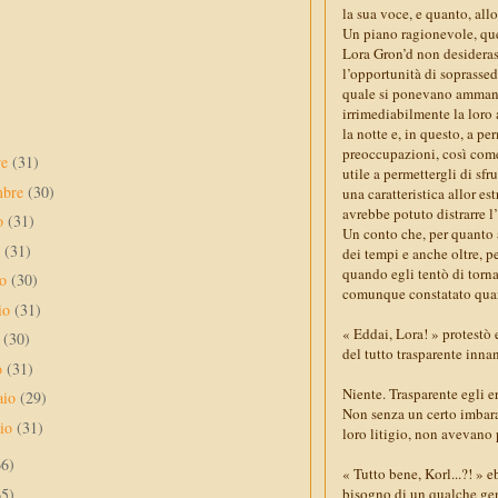
la sua voce, e quanto, allo
Un piano ragionevole, que
Lora Gron’d non desiderass
l’opportunità di soprassed
quale si ponevano ammanta
irrimediabilmente la loro 
la notte e, in questo, a pe
preoccupazioni, così com
re
(31)
utile a permettergli di sfr
mbre
(30)
una caratteristica allor 
avrebbe potuto distrarre l
to
(31)
Un conto che, per quanto a
o
(31)
dei tempi e anche oltre, 
quando egli tentò di torna
no
(30)
comunque constatato quant
io
(31)
« Eddai, Lora! » protestò 
e
(30)
del tutto trasparente inna
o
(31)
Niente. Trasparente egli er
aio
(29)
Non senza un certo imbaraz
aio
(31)
loro litigio, non avevano 
66)
« Tutto bene, Korl...?! 
65)
bisogno di un qualche gen