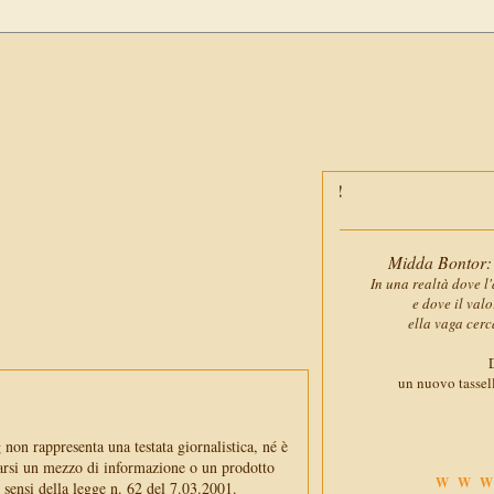
Midda Bontor: 
In una realtà dove l'
e dove il val
ella vaga cerc
D
un nuovo tassell
non rappresenta una testata giornalistica, né è
arsi un mezzo di informazione o un prodotto
WWW
i sensi della legge n. 62 del 7.03.2001.