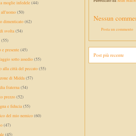
Pubblicato da
Sean Mac
a moglie infedele
(44)
 all'uomo
(50)
Nessun commen
no dimenticato
(62)
Posta un commento
di svolta
(54)
(55)
o e presente
(45)
Post più recente
laggio sotto assedio
(55)
 alla città del peccato
(55)
nzone di Midda
(57)
dia fraterna
(54)
sto prezzo
(52)
na e fiducia
(55)
ico del mio nemico
(60)
lo
(47)
ale
(45)