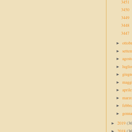
3451
3450
3449
3448
3447
ottob
►
sette
►
agos
►
lugli
►
giug
►
magg
►
april
►
marz
►
febbr
►
genn
►
2019
(3
►
2018
(3
►