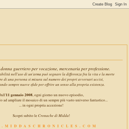
11 gennaio
donna guerriero per vocazione, mercenaria per professione.
abilità nell'uso di un'arma può segnare la differenza fra la vita e la morte
ore di una persona si misura sul numero dei propri avversari uccisi,
ando sempre nuove sfide per offrire un senso alla propria esistenza.
11 gennaio 2008
all'
, ogni giorno un nuovo episodio,
o ad ampliare il mosaico di un sempre più vasto universo fantastico...
... in ogni propria accezione!
Scopri subito le
Cronache di Midda
!
.MIDDASCHRONICLES.COM