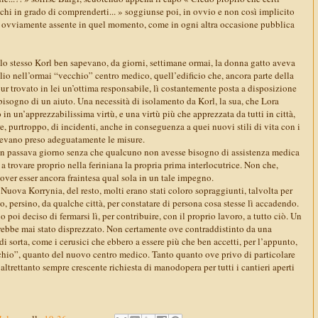
n chi in grado di comprenderti... » soggiunse poi, in ovvio e non così implicito
, ovviamente assente in quel momento, come in ogni altra occasione pubblica
o stesso Korl ben sapevano, da giorni, settimane ormai, la donna gatto aveva
ilio nell’ormai “vecchio” centro medico, quell’edificio che, ancora parte della
r trovato in lei un’ottima responsabile, lì costantemente posta a disposizione
isogno di un aiuto. Una necessità di isolamento da Korl, la sua, che Lora
 in un’apprezzabilissima virtù, e una virtù più che apprezzata da tutti in città,
e, purtroppo, di incidenti, anche in conseguenza a quei nuovi stili di vita con i
avevano preso adeguatamente le misure.
 non passava giorno senza che qualcuno non avesse bisogno di assistenza medica
 a trovare proprio nella feriniana la propria prima interlocutrice. Non che,
ver esser ancora fraintesa qual sola in un tale impegno.
 Nuova Korrynia, del resto, molti erano stati coloro sopraggiunti, talvolta per
i o, persino, da qualche città, per constatare di persona cosa stesse lì accadendo.
o poi deciso di fermarsi lì, per contribuire, con il proprio lavoro, a tutto ciò. Un
sarebbe mai stato disprezzato. Non certamente ove contraddistinto da una
i sorta, come i cerusici che ebbero a essere più che ben accetti, per l’appunto,
cchio”, quanto del nuovo centro medico. Tanto quanto ove privo di particolare
’altrettanto sempre crescente richiesta di manodopera per tutti i cantieri aperti