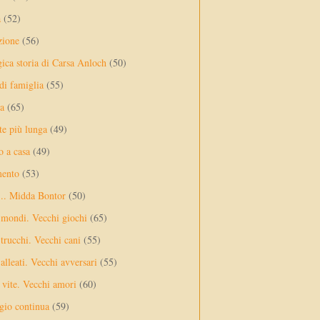
a
(52)
zione
(56)
gica storia di Carsa Anloch
(50)
 di famiglia
(55)
a
(65)
te più lunga
(49)
o a casa
(49)
mento
(53)
... Midda Bontor
(50)
 mondi. Vecchi giochi
(65)
trucchi. Vecchi cani
(55)
alleati. Vecchi avversari
(55)
vite. Vecchi amori
(60)
ggio continua
(59)