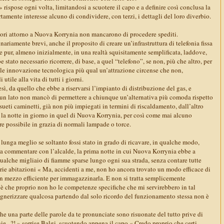
» rispose ogni volta, limitandosi a scuotere il capo e a definire così conclusa la
amente interesse alcuno di condividere, con terzi, i dettagli del loro diverbio.
vori attorno a Nuova Korrynia non mancarono di procedere spediti.
ariamente brevi, anche il proposito di creare un’infrastruttura di telefonia fissa
 Se pur, almeno inizialmente, in una realtà squisitamente semplificata, laddove,
 stato necessario ricorrere, di base, a quel “telefono”, se non, più che altro, per
ale innovazione tecnologica più qual un’attrazione circense che non,
utile alla vita di tutti i giorni.
sì, da quello che ebbe a riservarsi l’impianto di distribuzione del gas, e
 un lato non mancò di permettere a chiunque un’alternativa più comoda rispetto
nsueti caminetti, già non più impiegati in termini di riscaldamento, dall’altro
e la notte in giorno in quel di Nuova Korrynia, per così come mai alcuno
 possibile in grazia di normali lampade o torce.
n lunga meglio se soltanto fossi stato in grado di ricavare, in qualche modo,
e a commentare con l’alcalde, la prima notte in cui Nuova Korrynia ebbe a
qualche migliaio di fiamme sparse lungo ogni sua strada, senza contare tutte
arie abitazioni « Ma, accidenti a me, non ho ancora trovato un modo efficace di
n mezzo efficiente per immagazzinarla. E non si tratta semplicemente
: è che proprio non ho le competenze specifiche che mi servirebbero in tal
gegnerizzare qualcosa partendo dal solo ricordo del funzionamento stessa non è
he una parte delle parole da te pronunciate sono risuonate del tutto prive di
hie...?! » sorrise Balgi, scuotendo appena il capo « Credo proprio che certi