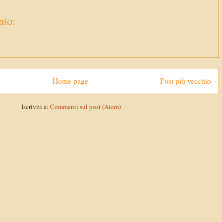
to:
Home page
Post più vecchio
Iscriviti a:
Commenti sul post (Atom)