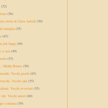
a
(52)
zione
(56)
gica storia di Carsa Anloch
(50)
 di famiglia
(55)
a
(65)
te più lunga
(49)
o a casa
(49)
mento
(53)
... Midda Bontor
(50)
 mondi. Vecchi giochi
(65)
trucchi. Vecchi cani
(55)
alleati. Vecchi avversari
(55)
vite. Vecchi amori
(60)
ggio continua
(59)