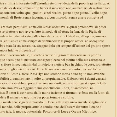
altra vittima innocente dell’assurda sete di vendetta della propria gemella, quasi
nte da lei stessa; impossibile fu per il suo cuore non ammantarsi di malinconica
, ancora una volta, quei gradini, e nel risalire, piano dopo piano, livello dopo
ersonali di Brote, senza incontrare alcun ostacolo, senza essere costretta ad
 era stata perquisita, come ella stessa accettava, e quasi pretendeva, di poter
o se piuttosto non aveva fatto in modo di sfruttare la fama della Figlia di
ere indisturbata sino alla cima della torre...? Chissà se, all’epoca, non era
ya, entusiasta come sempre di riabbracciare la propria amica, ad accogliere
rebbe stata la sua assassina, strappandola per sempre all’amore del proprio sposo
ancor infante progenie...?!
date diversamente se, allorché cercare di ignorare dimenticare la propria
ue occasione di maturare consapevolezza nel merito della sua esistenza, e
a si fosse impegnata sin dal principio a mettere ben in chiaro le cose, soprattutto
imi, con gli amici più cari. Forse Nissa non avrebbe avuto una così facile
torre di Brote e, forse, Nass’Hya non sarebbe morta e suo figlio non avrebbe
bilità di rammentare il volto di propria madre. E, forse, tutti i danni causati
a sua vita sarebbero potuti restare contenuti, senza sospingersi a quella folle
ncora, non aveva raggiunto una conclusione... non, quantomeno, nel
a Bontor fosse risorta dalla morte insieme ai ritornati, e fosse ora là fuori, da
ndere il momento migliore per poter tornare a colpire.
 a mantenere segreti in passato. E, forse, ella stava nuovamente sbagliando a
il mondo, della propria attuale condizione, dell’essere divenuta l’erede di
to tale, la nuova, potenziale, Portatrice di Luce e Oscura Mietitrice.