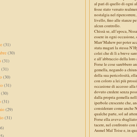
al pari di quello di ogni 
fosse stato versato realme
nostalgia nel ripercorrere
livello, fino alle stanze p
alcun controllo.
Chissà se, all’epoca, Nissa
essere in ogni occasione, 
Marr’Mahew per poter acced
re
(31)
stata magari la stessa N’H
mbre
(30)
colei che di lì a breve sa
e all’abbraccio della loro 
to
(31)
Forse le cose sarebbero an
o
(31)
gemella, negando a chiunq
della sua pericolosità, ell
no
(30)
con coloro a lei più pross
io
(31)
occasione di accesso alla 
dovuto credere senza possi
e
(30)
dalla propria gemella nell
o
(31)
iperbole crescente che, a
considerare come anche Niss
aio
(29)
qualche parte, sol ad atte
aio
(31)
Forse ella aveva sbagliato
tacere, nel confronto con 
66)
Anmel Mal Toise e, in quan
65)