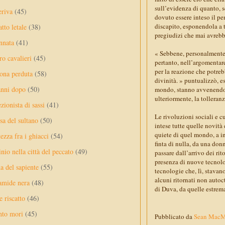
sull’evidenza di quanto, s
eriva
(45)
dovuto essere inteso il pe
discapito, esponendola a tu
tto letale
(38)
pregiudizi che mai avrebb
nnata
(41)
« Sebbene, personalmente, 
ro cavalieri
(45)
pertanto, nell’argomentare
per la reazione che potrebb
ona perduta
(58)
divinità. » puntualizzò, 
anni dopo
(50)
mondo, stanno avvenendo u
ulteriormente, la tolleran
ezionista di sassi
(41)
Le rivoluzioni sociali e cu
sa del sultano
(50)
intese tutte quelle novità
quiete di quel mondo, a in
ezza fra i ghiacci
(54)
finta di nulla, da una don
nio nella città del peccato
(49)
passare dall’arrivo dei ri
presenza di nuove tecnolo
a del sapiente
(55)
tecnologie che, lì, stavan
alcuni ritornati non autoct
amide nera
(48)
di Duva, da quelle estrema
e riscatto
(46)
nto mori
(45)
Pubblicato da
Sean Mac