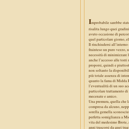
I
mprobabile sarebbe stato,
risalita lungo quei gradini
avuto occasione di percor
quel particolare giorno, el
Il rinchiudersi all’interno
frainteso un puro vezzo, 
necessità di minimizzare le
anche l’accesso alle torri
proporsi, quindi e piuttost
non soltanto la disponibili
più totale assenza di inte
quanto la fama di Midda B
l’eventualità di un suo ac
particolare trattamento di 
mecenate e amico.
Una premura, quella che l
compresa da alcuno, neppu
sorella gemella sconosciut
perfetta somiglianza a Midd
vita del medesimo Brote, a
anni trascorsi da quei tra