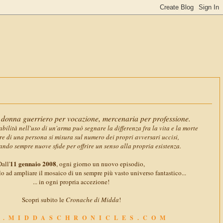
11 gennaio
donna guerriero per vocazione, mercenaria per professione.
abilità nell'uso di un'arma può segnare la differenza fra la vita e la morte
ore di una persona si misura sul numero dei propri avversari uccisi,
ando sempre nuove sfide per offrire un senso alla propria esistenza.
11 gennaio 2008
all'
, ogni giorno un nuovo episodio,
o ad ampliare il mosaico di un sempre più vasto universo fantastico...
... in ogni propria accezione!
Scopri subito le
Cronache di Midda
!
.MIDDASCHRONICLES.COM