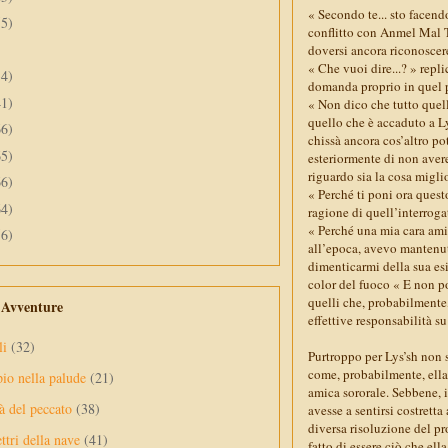
« Secondo te... sto facend
55)
conflitto con Anmel Mal T
doversi ancora riconoscere
« Che vuoi dire...? » repl
34)
domanda proprio in quel 
41)
« Non dico che tutto quel
quello che è accaduto a Ly
66)
chissà ancora cos’altro po
65)
esteriormente di non avere
riguardo sia la cosa miglio
66)
« Perché ti poni ora quest
64)
ragione di quell’interrog
« Perché una mia cara amic
56)
all’epoca, avevo mantenut
dimenticarmi della sua esi
color del fuoco « E non po
quelli che, probabilmente,
e Avventure
effettive responsabilità su
li
(32)
Purtroppo per Lys’sh non 
come, probabilmente, ella 
pio nella palude
(21)
amica sororale. Sebbene, 
à del peccato
(38)
avesse a sentirsi costrett
diversa risoluzione del pr
ttri della nave
(41)
fatto di essere ciò che el