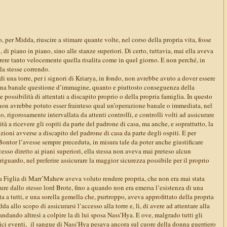
 per Midda, riuscire a stimare quante volte, nel corso della propria vita, fosse
, di piano in piano, sino alle stanze superiori. Di certo, tuttavia, mai ella aveva
rere tanto velocemente quella risalita come in quel giorno. E non perché, in
la stesse correndo.
 di una torre, per i signori di Kriarya, in fondo, non avrebbe avuto a dover essere
una banale questione d’immagine, quanto e piuttosto conseguenza della
 possibilità di attentati a discapito proprio o della propria famiglia. In questo
 non avrebbe potuto esser frainteso qual un’operazione banale o immediata, nel
o, rigorosamente intervallata da attenti controlli, e controlli volti ad assicurare
tà a ricevere gli ospiti da parte del padrone di casa, ma anche, e soprattutto, la
nzioni avverse a discapito del padrone di casa da parte degli ospiti. E per
ontor l’avesse sempre preceduta, in misura tale da poter anche giustificare
cesso diretto ai piani superiori, ella stessa non aveva mai preteso alcun
riguardo, nel preferire assicurare la maggior sicurezza possibile per il proprio
a Figlia di Marr’Mahew aveva voluto rendere propria, che non era mai stata
re dallo stesso lord Brote, fino a quando non era emersa l’esistenza di una
a a tutti, e una sorella gemella che, purtroppo, aveva approfittato della propria
a allo scopo di assicurarsi l’accesso alla torre e, lì, di avere ad attentare alla
ndando altresì a colpire la di lui sposa Nass’Hya. E ove, malgrado tutti gli
gici eventi, il sangue di Nass’Hya pesava ancora sul cuore della donna guerriero