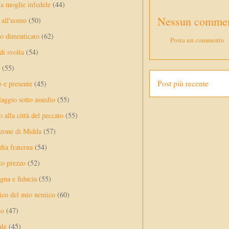
a moglie infedele
(44)
Nessun commen
 all'uomo
(50)
no dimenticato
(62)
Posta un commento
di svolta
(54)
(55)
Post più recente
o e presente
(45)
laggio sotto assedio
(55)
 alla città del peccato
(55)
nzone di Midda
(57)
dia fraterna
(54)
sto prezzo
(52)
na e fiducia
(55)
ico del mio nemico
(60)
lo
(47)
ale
(45)