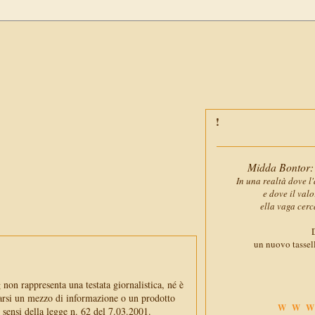
Midda Bontor: 
In una realtà dove l'
e dove il val
ella vaga cerc
D
un nuovo tassell
non rappresenta una testata giornalistica, né è
arsi un mezzo di informazione o un prodotto
WWW
i sensi della legge n. 62 del 7.03.2001.