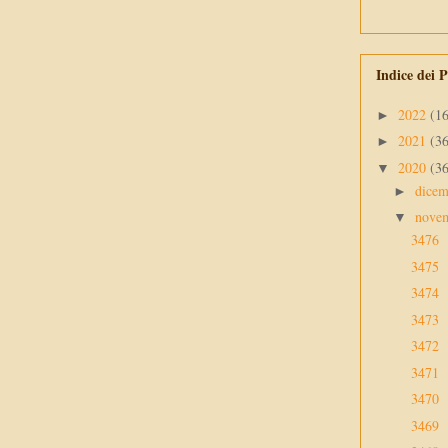
Indice dei P
2022
(1
►
2021
(3
►
2020
(3
▼
dice
►
nove
▼
3476
3475
3474
3473
3472
3471
3470
3469