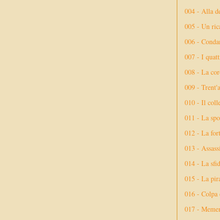
004 - Alla d
005 - Un rica
006 - Conda
007 - I quatt
008 - La cor
009 - Trent'
010 - Il coll
011 - La spo
012 - La fort
013 - Assassi
014 - La sfid
015 - La pir
016 - Colpa 
017 - Meme