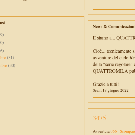
ost
News & Comunicazion
69)
E siamo a... QUAT
60)
66)
Cioè... tecnicamente s
avventure del ciclo
Re
mbre
(31)
della "serie regolare" 
mbre
(30)
QUATTROMILA pubbli
Grazie a tutti!
Sean, 18 giugno 2022
3475
Avventura
066 - Scompar