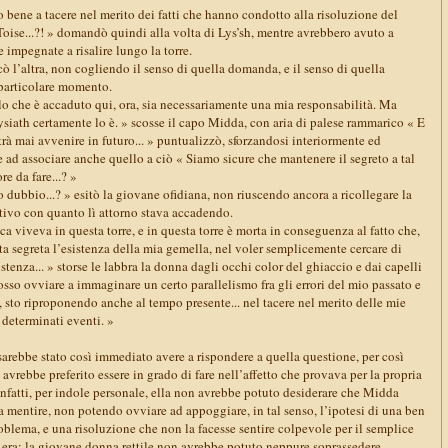
o bene a tacere nel merito dei fatti che hanno condotto alla risoluzione del
oise...?! » domandò quindi alla volta di Lys’sh, mentre avrebbero avuto a
 impegnate a risalire lungo la torre.
icò l’altra, non cogliendo il senso di quella domanda, e il senso di quella
particolare momento.
lo che è accaduto qui, ora, sia necessariamente una mia responsabilità. Ma
siath certamente lo è. » scosse il capo Midda, con aria di palese rammarico « E
trà mai avvenire in futuro... » puntualizzò, sforzandosi interiormente ed
 ad associare anche quello a ciò « Siamo sicure che mantenere il segreto a tal
re da fare...? »
o dubbio...? » esitò la giovane ofidiana, non riuscendo ancora a ricollegare la
ativo con quanto lì attorno stava accadendo.
a viveva in questa torre, e in questa torre è morta in conseguenza al fatto che,
a segreta l’esistenza della mia gemella, nel voler semplicemente cercare di
stenza... » storse le labbra la donna dagli occhi color del ghiaccio e dai capelli
sso ovviare a immaginare un certo parallelismo fra gli errori del mio passato e
 sto riproponendo anche al tempo presente... nel tacere nel merito delle mie
 determinati eventi. »
sarebbe stato così immediato avere a rispondere a quella questione, per così
avrebbe preferito essere in grado di fare nell’affetto che provava per la propria
infatti, per indole personale, ella non avrebbe potuto desiderare che Midda
a a mentire, non potendo ovviare ad appoggiare, in tal senso, l’ipotesi di una ben
oblema, e una risoluzione che non la facesse sentire colpevole per il semplice
la era; la giovane donna rettile non avrebbe potuto neppure soprassedere