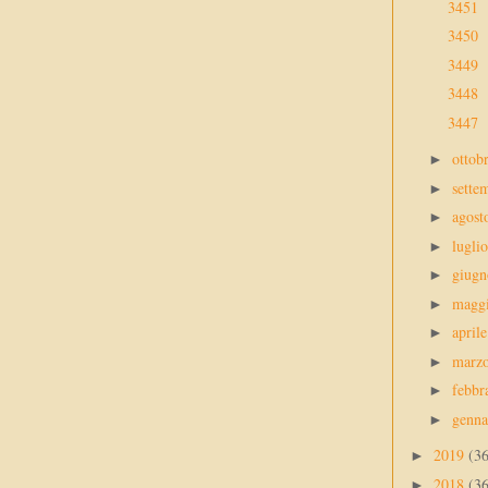
3451
3450
3449
3448
3447
ottob
►
sette
►
agos
►
lugli
►
giug
►
magg
►
april
►
marz
►
febbr
►
genn
►
2019
(3
►
2018
(3
►