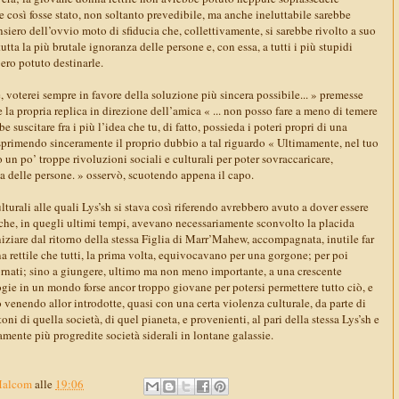
e così fosse stato, non soltanto prevedibile, ma anche ineluttabile sarebbe
nsiero dell’ovvio moto di sfiducia che, collettivamente, si sarebbe rivolto a suo
tta la più brutale ignoranza delle persone e, con essa, a tutti i più stupidi
ero potuto destinarle.
voterei sempre in favore della soluzione più sincera possibile... » premesse
 la propria replica in direzione dell’amica « ... non posso fare a meno di temere
e suscitare fra i più l’idea che tu, di fatto, possieda i poteri propri di una
esprimendo sinceramente il proprio dubbio a tal riguardo « Ultimamente, nel tuo
n po’ troppe rivoluzioni sociali e culturali per poter sovraccaricare,
za delle persone. » osservò, scuotendo appena il capo.
lturali alle quali Lys’sh si stava così riferendo avrebbero avuto a dover essere
 che, in quegli ultimi tempi, avevano necessariamente sconvolto la placida
iziare dal ritorno della stessa Figlia di Marr’Mahew, accompagnata, inutile far
na rettile che tutti, la prima volta, equivocavano per una gorgone; per poi
tornati; sino a giungere, ultimo ma non meno importante, a una crescente
gie in un mondo forse ancor troppo giovane per potersi permettere tutto ciò, e
o venendo allor introdotte, quasi con una certa violenza culturale, da parte di
oni di quella società, di quel pianeta, e provenienti, al pari della stessa Lys’sh e
mente più progredite società siderali in lontane galassie.
Malcom
alle
19:06