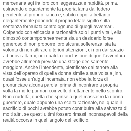
mercenaria agì fra loro con leggerezza e rapidità, prima,
estraendo elegantemente la propria lama dal fodero
pendente al proprio fianco e, subito dopo, altrettanto
elegantemente ponendo il proprio letale sigillo sulla
sentenza formulata contro ognuno di quegli avversari.
Colpendo con efficacia e razionalità solo i punti vitali, ella
dimostrò contemporaneamente sia un desiderio forse
generoso di non proporre loro alcuna sofferenza, sia la
volontà di non attirare ulteriori attenzioni, di non dar spazio
ad nuovi allarmi, nei quali la conclusione di quell'avventura
avrebbe altrimenti previsto una strage decisamente
maggiore. Anche l'intendente, pietrificato dal terrore alla
vista dell'operato di quella donna simile a sua volta a jinn,
quasi fosse un'algul incarnata, non ebbe la forza di
pronunciare alcuna parola, prima di incontrare a propria
volta la morte pur non coinvolto direttamente nello scontro.
Non crudeltà, quella che spinse a quel massacro la donna
guerriero, quale appunto una scelta razionale, nel quale il
sacrificio di pochi avrebbe potuto contribuire alla salvezza di
molti altri, se questi ultimi fossero rimasti inconsapevoli della
realtà occorsa in quell'angolo dell'edificio.