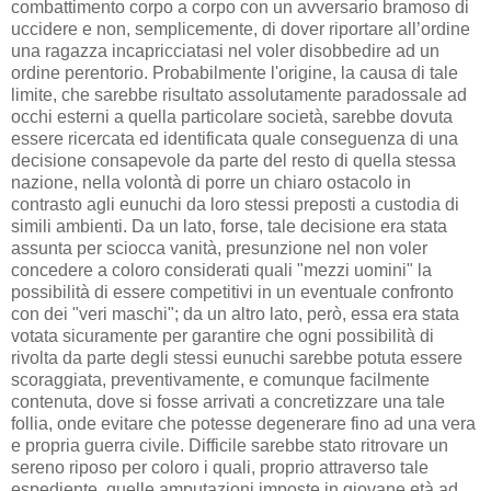
combattimento corpo a corpo con un avversario bramoso di
uccidere e non, semplicemente, di dover riportare all’ordine
una ragazza incapricciatasi nel voler disobbedire ad un
ordine perentorio. Probabilmente l'origine, la causa di tale
limite, che sarebbe risultato assolutamente paradossale ad
occhi esterni a quella particolare società, sarebbe dovuta
essere ricercata ed identificata quale conseguenza di una
decisione consapevole da parte del resto di quella stessa
nazione, nella volontà di porre un chiaro ostacolo in
contrasto agli eunuchi da loro stessi preposti a custodia di
simili ambienti. Da un lato, forse, tale decisione era stata
assunta per sciocca vanità, presunzione nel non voler
concedere a coloro considerati quali "mezzi uomini" la
possibilità di essere competitivi in un eventuale confronto
con dei "veri maschi"; da un altro lato, però, essa era stata
votata sicuramente per garantire che ogni possibilità di
rivolta da parte degli stessi eunuchi sarebbe potuta essere
scoraggiata, preventivamente, e comunque facilmente
contenuta, dove si fosse arrivati a concretizzare una tale
follia, onde evitare che potesse degenerare fino ad una vera
e propria guerra civile. Difficile sarebbe stato ritrovare un
sereno riposo per coloro i quali, proprio attraverso tale
espediente, quelle amputazioni imposte in giovane età ad