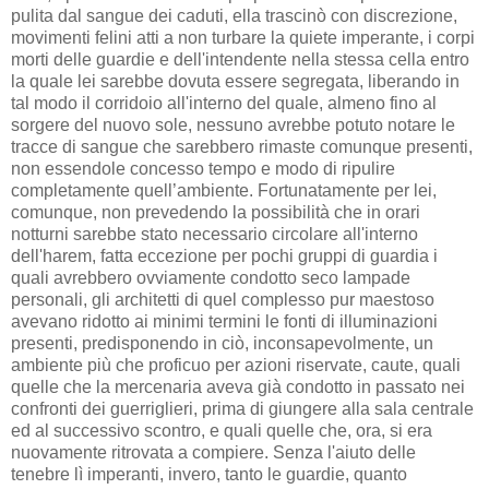
pulita dal sangue dei caduti, ella trascinò con discrezione,
movimenti felini atti a non turbare la quiete imperante, i corpi
morti delle guardie e dell'intendente nella stessa cella entro
la quale lei sarebbe dovuta essere segregata, liberando in
tal modo il corridoio all'interno del quale, almeno fino al
sorgere del nuovo sole, nessuno avrebbe potuto notare le
tracce di sangue che sarebbero rimaste comunque presenti,
non essendole concesso tempo e modo di ripulire
completamente quell’ambiente. Fortunatamente per lei,
comunque, non prevedendo la possibilità che in orari
notturni sarebbe stato necessario circolare all'interno
dell'harem, fatta eccezione per pochi gruppi di guardia i
quali avrebbero ovviamente condotto seco lampade
personali, gli architetti di quel complesso pur maestoso
avevano ridotto ai minimi termini le fonti di illuminazioni
presenti, predisponendo in ciò, inconsapevolmente, un
ambiente più che proficuo per azioni riservate, caute, quali
quelle che la mercenaria aveva già condotto in passato nei
confronti dei guerriglieri, prima di giungere alla sala centrale
ed al successivo scontro, e quali quelle che, ora, si era
nuovamente ritrovata a compiere. Senza l'aiuto delle
tenebre lì imperanti, invero, tanto le guardie, quanto