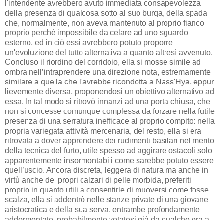
l'intendente avrebbero avuto immediata consapevolezza
della presenza di qualcosa sotto al suo burqa, della spada
che, normalmente, non aveva mantenuto al proprio fianco
proprio perché impossibile da celare ad uno sguardo
esterno, ed in ciò essi avrebbero potuto proporre
un'evoluzione del tutto alternativa a quanto altresì avvenuto.
Concluso il riordino del corridoio, ella si mosse simile ad
ombra nell’intraprendere una direzione nota, estremamente
similare a quella che l'avrebbe ricondotta a Nass'Hya, eppur
lievemente diversa, proponendosi un obiettivo alternativo ad
essa. In tal modo si ritrovò innanzi ad una porta chiusa, che
non si concesse comunque complessa da forzare nella futile
presenza di una serratura inefficace al proprio compito: nella
propria variegata attività mercenaria, del resto, ella si era
ritrovata a dover apprendere dei rudimenti basilari nel merito
della tecnica del furto, utile spesso ad aggirare ostacoli solo
apparentemente insormontabili come sarebbe potuto essere
quell’uscio. Ancora discreta, leggera di natura ma anche in
virtù anche dei propri calzari di pelle morbida, preferiti
proprio in quanto utili a consentirle di muoversi come fosse
scalza, ella si addentrò nelle stanze private di una giovane
aristocratica e della sua serva, entrambe profondamente
addormentate, probabilmente votatesi già da qualche ora a