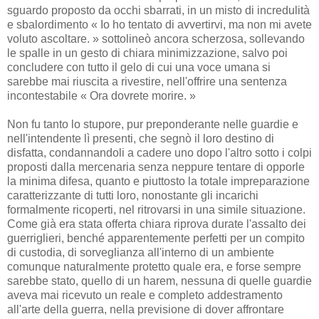
sguardo proposto da occhi sbarrati, in un misto di incredulità
e sbalordimento « Io ho tentato di avvertirvi, ma non mi avete
voluto ascoltare. » sottolineò ancora scherzosa, sollevando
le spalle in un gesto di chiara minimizzazione, salvo poi
concludere con tutto il gelo di cui una voce umana si
sarebbe mai riuscita a rivestire, nell'offrire una sentenza
incontestabile « Ora dovrete morire. »
Non fu tanto lo stupore, pur preponderante nelle guardie e
nell'intendente lì presenti, che segnò il loro destino di
disfatta, condannandoli a cadere uno dopo l'altro sotto i colpi
proposti dalla mercenaria senza neppure tentare di opporle
la minima difesa, quanto e piuttosto la totale impreparazione
caratterizzante di tutti loro, nonostante gli incarichi
formalmente ricoperti, nel ritrovarsi in una simile situazione.
Come già era stata offerta chiara riprova durate l'assalto dei
guerriglieri, benché apparentemente perfetti per un compito
di custodia, di sorveglianza all'interno di un ambiente
comunque naturalmente protetto quale era, e forse sempre
sarebbe stato, quello di un harem, nessuna di quelle guardie
aveva mai ricevuto un reale e completo addestramento
all'arte della guerra, nella previsione di dover affrontare