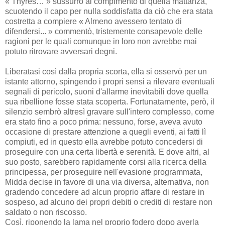
« Thyres… » sussurrò al compimento di quella mattanza,
scuotendo il capo per nulla soddisfatta da ciò che era stata
costretta a compiere « Almeno avessero tentato di
difendersi... » commentò, tristemente consapevole delle
ragioni per le quali comunque in loro non avrebbe mai
potuto ritrovare avversari degni.
Liberatasi così dalla propria scorta, ella si osservò per un
istante attorno, spingendo i propri sensi a rilevare eventuali
segnali di pericolo, suoni d'allarme inevitabili dove quella
sua ribellione fosse stata scoperta. Fortunatamente, però, il
silenzio sembrò altresì gravare sull'intero complesso, come
era stato fino a poco prima: nessuno, forse, aveva avuto
occasione di prestare attenzione a quegli eventi, ai fatti lì
compiuti, ed in questo ella avrebbe potuto concedersi di
proseguire con una certa libertà e serenità. E dove altri, al
suo posto, sarebbero rapidamente corsi alla ricerca della
principessa, per proseguire nell'evasione programmata,
Midda decise in favore di una via diversa, alternativa, non
gradendo concedere ad alcun proprio affare di restare in
sospeso, ad alcuno dei propri debiti o crediti di restare non
saldato o non riscosso.
Così, riponendo la lama nel proprio fodero dopo averla