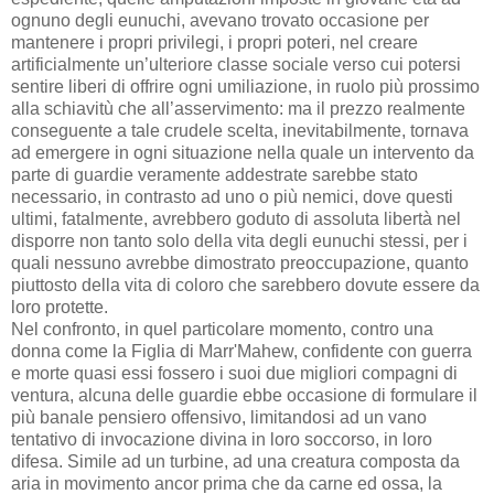
ognuno degli eunuchi, avevano trovato occasione per
mantenere i propri privilegi, i propri poteri, nel creare
artificialmente un’ulteriore classe sociale verso cui potersi
sentire liberi di offrire ogni umiliazione, in ruolo più prossimo
alla schiavitù che all’asservimento: ma il prezzo realmente
conseguente a tale crudele scelta, inevitabilmente, tornava
ad emergere in ogni situazione nella quale un intervento da
parte di guardie veramente addestrate sarebbe stato
necessario, in contrasto ad uno o più nemici, dove questi
ultimi, fatalmente, avrebbero goduto di assoluta libertà nel
disporre non tanto solo della vita degli eunuchi stessi, per i
quali nessuno avrebbe dimostrato preoccupazione, quanto
piuttosto della vita di coloro che sarebbero dovute essere da
loro protette.
Nel confronto, in quel particolare momento, contro una
donna come la Figlia di Marr'Mahew, confidente con guerra
e morte quasi essi fossero i suoi due migliori compagni di
ventura, alcuna delle guardie ebbe occasione di formulare il
più banale pensiero offensivo, limitandosi ad un vano
tentativo di invocazione divina in loro soccorso, in loro
difesa. Simile ad un turbine, ad una creatura composta da
aria in movimento ancor prima che da carne ed ossa, la