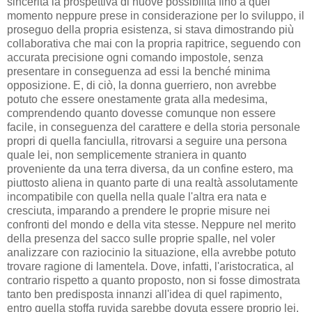
sincerità la prospettiva di nuove possibilità fino a quel
momento neppure prese in considerazione per lo sviluppo, il
proseguo della propria esistenza, si stava dimostrando più
collaborativa che mai con la propria rapitrice, seguendo con
accurata precisione ogni comando impostole, senza
presentare in conseguenza ad essi la benché minima
opposizione. E, di ciò, la donna guerriero, non avrebbe
potuto che essere onestamente grata alla medesima,
comprendendo quanto dovesse comunque non essere
facile, in conseguenza del carattere e della storia personale
propri di quella fanciulla, ritrovarsi a seguire una persona
quale lei, non semplicemente straniera in quanto
proveniente da una terra diversa, da un confine estero, ma
piuttosto aliena in quanto parte di una realtà assolutamente
incompatibile con quella nella quale l'altra era nata e
cresciuta, imparando a prendere le proprie misure nei
confronti del mondo e della vita stesse. Neppure nel merito
della presenza del sacco sulle proprie spalle, nel voler
analizzare con raziocinio la situazione, ella avrebbe potuto
trovare ragione di lamentela. Dove, infatti, l'aristocratica, al
contrario rispetto a quanto proposto, non si fosse dimostrata
tanto ben predisposta innanzi all'idea di quel rapimento,
entro quella stoffa ruvida sarebbe dovuta essere proprio lei,