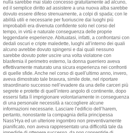
nulla sarebbe mai stato concesso gratuitamente ad alcuno,
ed il semplice diritto ad assistere a una nuova alba sarebbe
dovuto essere difeso strenuamente, a colpi di spada; con le
abilità utili e necessarie per fuoriuscire dai luoghi più
improbabili era divenuta confidente solo nel corso del
tempo, in virtù e naturale conseguenza delle proprie
leggendarie esperienze. Abituatasi, infatti, a confrontarsi con
dedali oscuri e cripte maledette, luoghi all'interno dei quali
alcuno avrebbe dovuto spingersi e dai quali nessuno
sarebbe dovuto poter uscire una volta violatone con
blasfemia il perimetro esterno, la donna guerriero aveva
effettivamente maturato una sicura esperienza nei confronti
di quelle sfide. Anche nel corso di quell'ultimo anno, invero,
aveva dimostrato tale bravura, simile dote, nel riportare
straordinario successo nell’evadere da una delle carceri più
segrete e protette di quell’intero angolo di continente, dopo
essersi fatta lì imprigionare volontariamente in conseguenza
di una personale necessità a raccogliere alcune
informazioni necessarie. Lasciare l’edificio dell’harem,
pertanto, nonostante la compagnia della principessa
Nass'Hya ed un ulteriore ingombro non preventivamente
pianificato, non aveva rappresentato una difficoltà tale da
impedirle di ottenere successo, da non consentirle di