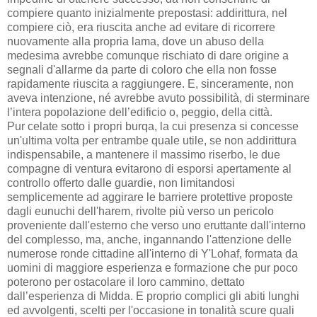
compiere quanto inizialmente prepostasi: addirittura, nel
compiere ciò, era riuscita anche ad evitare di ricorrere
nuovamente alla propria lama, dove un abuso della
medesima avrebbe comunque rischiato di dare origine a
segnali d'allarme da parte di coloro che ella non fosse
rapidamente riuscita a raggiungere. E, sinceramente, non
aveva intenzione, né avrebbe avuto possibilità, di sterminare
l’intera popolazione dell’edificio o, peggio, della città.
Pur celate sotto i propri burqa, la cui presenza si concesse
un'ultima volta per entrambe quale utile, se non addirittura
indispensabile, a mantenere il massimo riserbo, le due
compagne di ventura evitarono di esporsi apertamente al
controllo offerto dalle guardie, non limitandosi
semplicemente ad aggirare le barriere protettive proposte
dagli eunuchi dell'harem, rivolte più verso un pericolo
proveniente dall'esterno che verso uno eruttante dall'interno
del complesso, ma, anche, ingannando l'attenzione delle
numerose ronde cittadine all'interno di Y'Lohaf, formata da
uomini di maggiore esperienza e formazione che pur poco
poterono per ostacolare il loro cammino, dettato
dall’esperienza di Midda. E proprio complici gli abiti lunghi
ed avvolgenti, scelti per l'occasione in tonalità scure quali