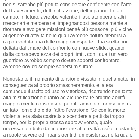
non si sarebbe più potuta considerare confidente con l’arte
del travestimento, dell’infiltrazione, dell’inganno. In tale
campo, in futuro, avrebbe volentieri lasciato operare altri
mercenari e mercenarie, impegnandosi personalmente a
ritornare a svolgere missioni per sé più consone, più vicine
al genere di attività nelle quali avrebbe potuto ritenersi a
ragion veduta una delle maggiori esperte. Una scelta non
dettata dal timore del confronto con nuove sfide, quanto
dalla consapevolezza dei propri limiti, con i quali un vero
guerriero avrebbe sempre dovuto sapersi confrontare,
avrebbe dovuto sempre sapersi misurare.
Nonostante il momento di tensione vissuto in quella notte, in
conseguenza al proprio smascheramento, ella era
comunque riuscita ad uscire vittoriosa, ricorrendo non tanto
alla mistificazione quanto ad alcune fra le proprie abilità
maggiormente consolidate, pubblicamente riconosciute: da
un lato l’omicidio e dall’altro l’evasione. Se con la morte
violenta, era stata costretta a scendere a patti da troppo
tempo, per la propria stessa sopravvivenza, quale
necessario tributo da riconoscere alla realtà a sé circostante,
a regole severe ed intransigenti di un’esistenza nella quale