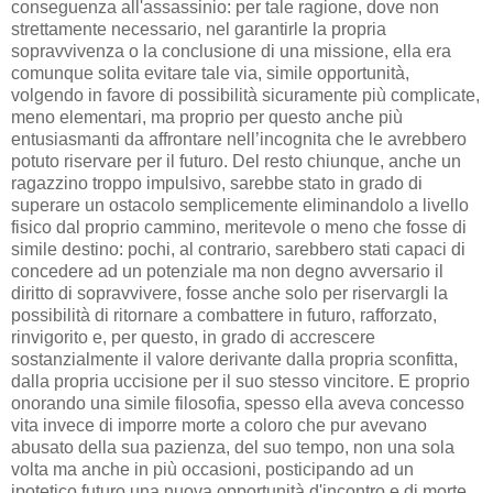
conseguenza all'assassinio: per tale ragione, dove non
strettamente necessario, nel garantirle la propria
sopravvivenza o la conclusione di una missione, ella era
comunque solita evitare tale via, simile opportunità,
volgendo in favore di possibilità sicuramente più complicate,
meno elementari, ma proprio per questo anche più
entusiasmanti da affrontare nell’incognita che le avrebbero
potuto riservare per il futuro. Del resto chiunque, anche un
ragazzino troppo impulsivo, sarebbe stato in grado di
superare un ostacolo semplicemente eliminandolo a livello
fisico dal proprio cammino, meritevole o meno che fosse di
simile destino: pochi, al contrario, sarebbero stati capaci di
concedere ad un potenziale ma non degno avversario il
diritto di sopravvivere, fosse anche solo per riservargli la
possibilità di ritornare a combattere in futuro, rafforzato,
rinvigorito e, per questo, in grado di accrescere
sostanzialmente il valore derivante dalla propria sconfitta,
dalla propria uccisione per il suo stesso vincitore. E proprio
onorando una simile filosofia, spesso ella aveva concesso
vita invece di imporre morte a coloro che pur avevano
abusato della sua pazienza, del suo tempo, non una sola
volta ma anche in più occasioni, posticipando ad un
ipotetico futuro una nuova opportunità d'incontro e di morte.