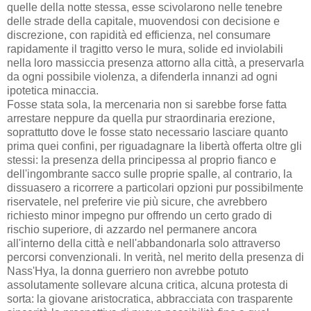
quelle della notte stessa, esse scivolarono nelle tenebre
delle strade della capitale, muovendosi con decisione e
discrezione, con rapidità ed efficienza, nel consumare
rapidamente il tragitto verso le mura, solide ed inviolabili
nella loro massiccia presenza attorno alla città, a preservarla
da ogni possibile violenza, a difenderla innanzi ad ogni
ipotetica minaccia.
Fosse stata sola, la mercenaria non si sarebbe forse fatta
arrestare neppure da quella pur straordinaria erezione,
soprattutto dove le fosse stato necessario lasciare quanto
prima quei confini, per riguadagnare la libertà offerta oltre gli
stessi: la presenza della principessa al proprio fianco e
dell'ingombrante sacco sulle proprie spalle, al contrario, la
dissuasero a ricorrere a particolari opzioni pur possibilmente
riservatele, nel preferire vie più sicure, che avrebbero
richiesto minor impegno pur offrendo un certo grado di
rischio superiore, di azzardo nel permanere ancora
all'interno della città e nell'abbandonarla solo attraverso
percorsi convenzionali. In verità, nel merito della presenza di
Nass'Hya, la donna guerriero non avrebbe potuto
assolutamente sollevare alcuna critica, alcuna protesta di
sorta: la giovane aristocratica, abbracciata con trasparente