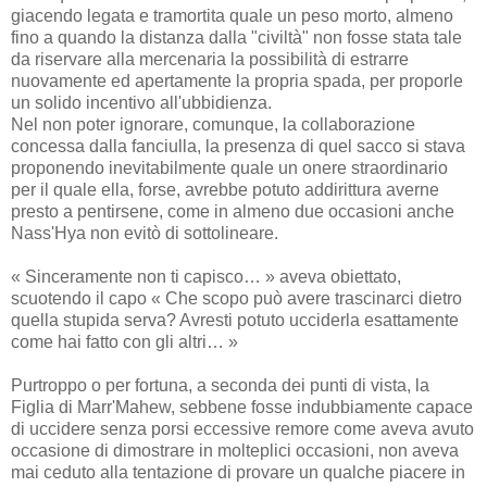
giacendo legata e tramortita quale un peso morto, almeno
fino a quando la distanza dalla "civiltà" non fosse stata tale
da riservare alla mercenaria la possibilità di estrarre
nuovamente ed apertamente la propria spada, per proporle
un solido incentivo all'ubbidienza.
Nel non poter ignorare, comunque, la collaborazione
concessa dalla fanciulla, la presenza di quel sacco si stava
proponendo inevitabilmente quale un onere straordinario
per il quale ella, forse, avrebbe potuto addirittura averne
presto a pentirsene, come in almeno due occasioni anche
Nass'Hya non evitò di sottolineare.
« Sinceramente non ti capisco… » aveva obiettato,
scuotendo il capo « Che scopo può avere trascinarci dietro
quella stupida serva? Avresti potuto ucciderla esattamente
come hai fatto con gli altri… »
Purtroppo o per fortuna, a seconda dei punti di vista, la
Figlia di Marr'Mahew, sebbene fosse indubbiamente capace
di uccidere senza porsi eccessive remore come aveva avuto
occasione di dimostrare in molteplici occasioni, non aveva
mai ceduto alla tentazione di provare un qualche piacere in