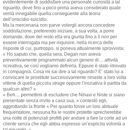
evidentemente di soddisfare una personale curiosità a tal
riguardo, dove fino a poco prima aveva considerato quale
verità innegabile quella conseguente alla teoria
dell’omicidio-suicidio.
Ma la mercenaria non parve volergli ancora concedere
soddisfazione, preferendo iniziare, a sua volta, a porre
domande, dove del resto ella era giunta fino a lì non per
essere interrogata ma per inquisire, nella ricerca delle
risposte di cui, purtroppo, si poneva attualmente sprovvista:
« Ho saputo che, quella sera, Degan non aveva
preventivamente programmato alcun genere di… attività
ricreativa, se così vogliamo definirla. Eppure è stato ritrovato
in compagnia. Cosa mi sai dire a tal riguardo? E’ stato lui a
convocare le prostitute successivamente rimaste a loro volta
vittime di quella piccola strage oppure l’iniziativa è partita da
qualcun altro? »
« Beh… permettimi di escludere che Nihavi e Niste si siano
presentate senza invito a casa sua. » contestò egli,
aggrottando la fronte « Per quanto fosse un loro abituale
frequentatore, nessuna fra le nostre protette sprecherebbe
una notte di potenziali profitti per andare a fare la corte ad un
cliente senza che egli abbia espresso un’esplicita volontà a
tal riguardo. »