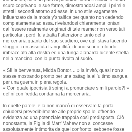
scuro coprivano le sue forme, dimostrandosi ampli i primi e
stretti i secondi attorno ad esse, in uno stile vagamente
influenzato dalla moda y’shalfica per quanto non cedendo
completamente ad essa, rivelandosi chiaramente lontani
dall’essere realmente originari di tale reame: non verso tali
particolari, però, fu attratta l’attenzione tanto della
mercenaria quanto del suo scudiero, ove egli stava facendo
sfoggio, con assoluta tranquillità, di uno scudo rotondo
imbracciato alla destra ed una lunga alabarda lucente stretta
nella mancina, con la punta rivolta al suolo.
« Sii la benvenuta, Midda Bontor… » la invitò, quasi non si
stesse mostrando pronto per una battaglia all’ultimo sangue,
per una guerra in piena regola.
« Con quale ipocrisia ti spingi a pronunciare simili parole?! »
definì con fredda condanna la mercenaria.
In quelle parole, ella non mancò di osservare la porta
chiudersi prevedibilmente alle proprie spalle, offrendo
evidenza ad una potenziale trappola così predisposta. Ciò
nonostante, la Figlia di Marr’Mahew non si concesse
assolutamente intimorita da quel confronto, sebbene fosse