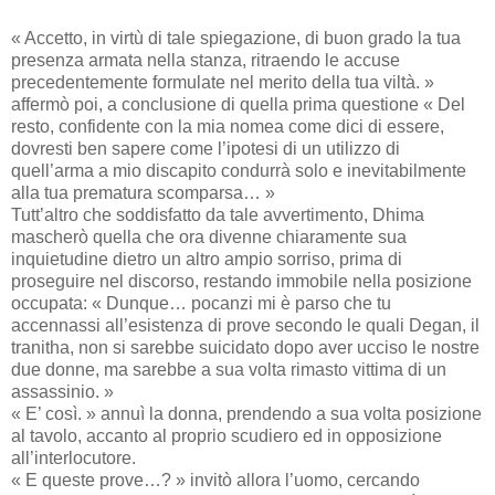
« Accetto, in virtù di tale spiegazione, di buon grado la tua
presenza armata nella stanza, ritraendo le accuse
precedentemente formulate nel merito della tua viltà. »
affermò poi, a conclusione di quella prima questione « Del
resto, confidente con la mia nomea come dici di essere,
dovresti ben sapere come l’ipotesi di un utilizzo di
quell’arma a mio discapito condurrà solo e inevitabilmente
alla tua prematura scomparsa… »
Tutt’altro che soddisfatto da tale avvertimento, Dhima
mascherò quella che ora divenne chiaramente sua
inquietudine dietro un altro ampio sorriso, prima di
proseguire nel discorso, restando immobile nella posizione
occupata: « Dunque… pocanzi mi è parso che tu
accennassi all’esistenza di prove secondo le quali Degan, il
tranitha, non si sarebbe suicidato dopo aver ucciso le nostre
due donne, ma sarebbe a sua volta rimasto vittima di un
assassinio. »
« E’ così. » annuì la donna, prendendo a sua volta posizione
al tavolo, accanto al proprio scudiero ed in opposizione
all’interlocutore.
« E queste prove…? » invitò allora l’uomo, cercando