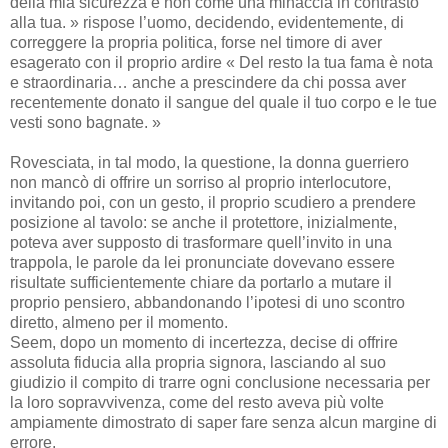
della mia sicurezza e non come una minaccia in contrasto
alla tua. » rispose l’uomo, decidendo, evidentemente, di
correggere la propria politica, forse nel timore di aver
esagerato con il proprio ardire « Del resto la tua fama è nota
e straordinaria… anche a prescindere da chi possa aver
recentemente donato il sangue del quale il tuo corpo e le tue
vesti sono bagnate. »
Rovesciata, in tal modo, la questione, la donna guerriero
non mancò di offrire un sorriso al proprio interlocutore,
invitando poi, con un gesto, il proprio scudiero a prendere
posizione al tavolo: se anche il protettore, inizialmente,
poteva aver supposto di trasformare quell’invito in una
trappola, le parole da lei pronunciate dovevano essere
risultate sufficientemente chiare da portarlo a mutare il
proprio pensiero, abbandonando l’ipotesi di uno scontro
diretto, almeno per il momento.
Seem, dopo un momento di incertezza, decise di offrire
assoluta fiducia alla propria signora, lasciando al suo
giudizio il compito di trarre ogni conclusione necessaria per
la loro sopravvivenza, come del resto aveva più volte
ampiamente dimostrato di saper fare senza alcun margine di
errore.