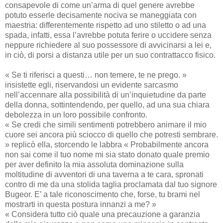
consapevole di come un’arma di quel genere avrebbe
potuto esserle decisamente nociva se maneggiata con
maestria: differentemente rispetto ad uno stiletto o ad una
spada, infatti, essa l’avrebbe potuta ferire o uccidere senza
neppure richiedere al suo possessore di avvicinarsi a lei e,
in ciò, di porsi a distanza utile per un suo contrattacco fisico.
« Se ti riferisci a questi… non temere, te ne prego. »
insistette egli, riservandosi un evidente sarcasmo
nell’accennare alla possibilità di un’inquietudine da parte
della donna, sottintendendo, per quello, ad una sua chiara
debolezza in un loro possibile confronto.
« Se credi che simili sentimenti potrebbero animare il mio
cuore sei ancora più sciocco di quello che potresti sembrare.
» replicò ella, storcendo le labbra « Probabilmente ancora
non sai come il tuo nome mi sia stato donato quale premio
per aver definito la mia assoluta dominazione sulla
moltitudine di avventori di una taverna a te cara, spronati
contro di me da una stolida taglia proclamata dal tuo signore
Bugeor. E’ a tale riconoscimento che, forse, tu brami nel
mostrarti in questa postura innanzi a me? »
« Considera tutto ciò quale una precauzione a garanzia