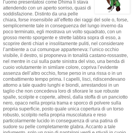
l’uomo presentatosi come Dhima li stava
attendendo con un aperto sorriso, quasi di
soddisfazione. Distinto da una pelle
chiara, forse insensibile all’effetto dei raggi del sole o, forse,
semplicemente tale in conseguenza del lungo inverno da
poco terminato, egli mostrava un volto squadrato, con un
grosso mento sporgente e strette labbra sopra di esso, a
scoprire denti chiari e insolitamente puliti, nel considerare
l’ambiente a cui comunque apparteneva: l’unico occhio
visibile, il destro, si proponeva in tonalità castano-rossastre,
nel mentre in cui sulla parte sinistra del viso, una benda di
cuoio volutamente in similare colore, copriva l’evidente
assenza dell’altro occhio, forse perso in una rissa o in un
combattimento tempo prima. I capelli, lisci, ridiscendevano
attorno a tale quadro lunghi e biondi, arrestandosi in un
taglio che non concedeva loro di sfiorare le sue robuste
spalle, scolpite e coperte, altresì, dalla stoffa di un panciotto
nero, opaco nella propria trama e sporco di polvere sulla
propria superficie, posto quale unica copertura di un torso
robusto, scolpito nella propria muscolatura e reso
particolarmente lucido in conseguenza di una patina di
sudore su pelle completamente glabra. Accanto a tale
indumento, solo un paio di pantaloni verdi e stivali in cuoio