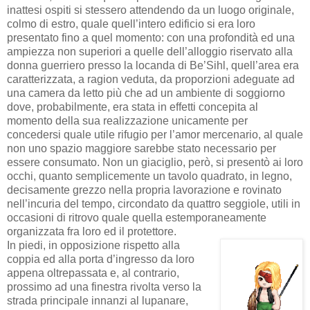
inattesi ospiti si stessero attendendo da un luogo originale,
colmo di estro, quale quell’intero edificio si era loro
presentato fino a quel momento: con una profondità ed una
ampiezza non superiori a quelle dell’alloggio riservato alla
donna guerriero presso la locanda di Be’Sihl, quell’area era
caratterizzata, a ragion veduta, da proporzioni adeguate ad
una camera da letto più che ad un ambiente di soggiorno
dove, probabilmente, era stata in effetti concepita al
momento della sua realizzazione unicamente per
concedersi quale utile rifugio per l’amor mercenario, al quale
non uno spazio maggiore sarebbe stato necessario per
essere consumato. Non un giaciglio, però, si presentò ai loro
occhi, quanto semplicemente un tavolo quadrato, in legno,
decisamente grezzo nella propria lavorazione e rovinato
nell’incuria del tempo, circondato da quattro seggiole, utili in
occasioni di ritrovo quale quella estemporaneamente
organizzata fra loro ed il protettore.
In piedi, in opposizione rispetto alla
coppia ed alla porta d’ingresso da loro
appena oltrepassata e, al contrario,
prossimo ad una finestra rivolta verso la
strada principale innanzi al lupanare,