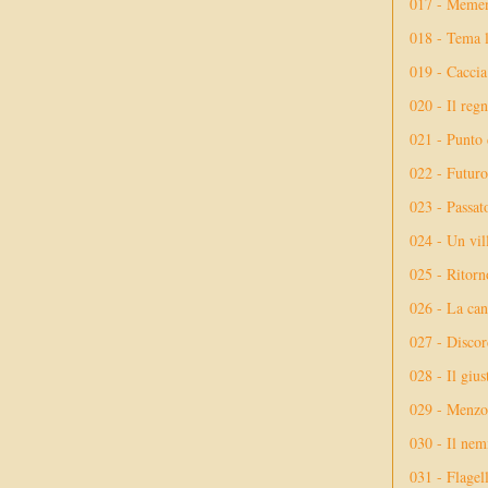
017 - Meme
018 - Tema l
019 - Caccia
020 - Il reg
021 - Punto 
022 - Futuro
023 - Passat
024 - Un vil
025 - Ritorno
026 - La ca
027 - Discor
028 - Il giu
029 - Menzog
030 - Il nem
031 - Flagel