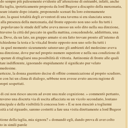
do sempre più palesemente evidente all’attenzione di entrambi, infatti, anche
lla taglia, ipoteticamente proposta da lord Bugeor a discapito della mercenaria,
eare istante dopo istante, proponendo scenari fra loro estremamente
ato, la quasi totalità degli avventori di una taverna si era slanciata senza
alla presenza della mercenaria, dal fronte opposto non uno solo fra tutti i
e popolavano le strade dell’urbe aveva mosso un solo dito nella sua direzione,
traverso la città del peccato in quella mattina, concedendole, addirittura, una
a. Dove, da un lato, un gruppo armato si era fatto trovare pronto all’interno di
richiederne la testa e la vita,dal fronte opposto non uno solo fra tutti i
he in quel momento sicuramente saturavano gli ambienti del medesimo aveva
sua direzione, dove pur nel proprio numero superiore e nella sua condizione di
perare di ritagliarsi una possibilità di vittoria. Antinomie di fronte alle quali
are indifferente, ignorando stupidamente il significato pur velato
e medesime.
ncertezze, la donna guerriero decise di offrire comunicazione al proprio scudiero,
re con lui un clima di dialogo, sebbene non avesse avuto ancora ragione di
propri sospettati.
di cui non riesco ancora ad avere una reale cognizione. » commentò pertanto,
ttraverso una discreta via di uscita affacciata su un vicolo secondario, lontano
rincipale e della visibilità li concessa loro « E se non riuscirò a togliermi
ità a tal riguardo, saremo costretti a fare una visita direttamente a lord Bugeor
uestione della taglia, mia signora? » domandò egli, dando prova di aver colto
o in simili parole