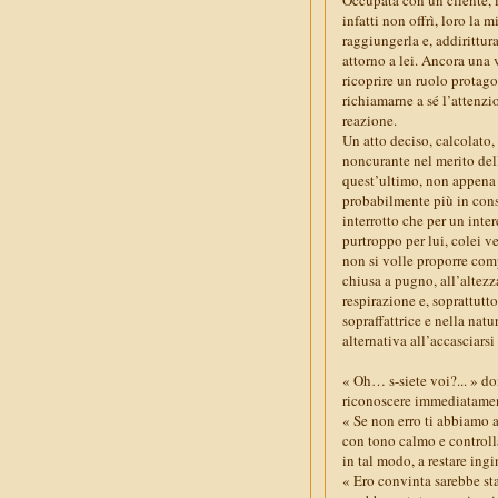
infatti non offrì, loro la
raggiungerla e, addirittur
attorno a lei. Ancora una 
ricoprire un ruolo protago
richiamarne a sé l’attenzio
reazione.
Un atto deciso, calcolato, 
noncurante nel merito dell
quest’ultimo, non appena 
probabilmente più in cons
interrotto che per un inte
purtroppo per lui, colei v
non si volle proporre com
chiusa a pugno, all’altez
respirazione e, soprattutt
sopraffattrice e nella nat
alternativa all’accasciarsi
« Oh… s-siete voi?... » do
riconoscere immediatament
« Se non erro ti abbiamo 
con tono calmo e controll
in tal modo, a restare ingi
« Ero convinta sarebbe sta