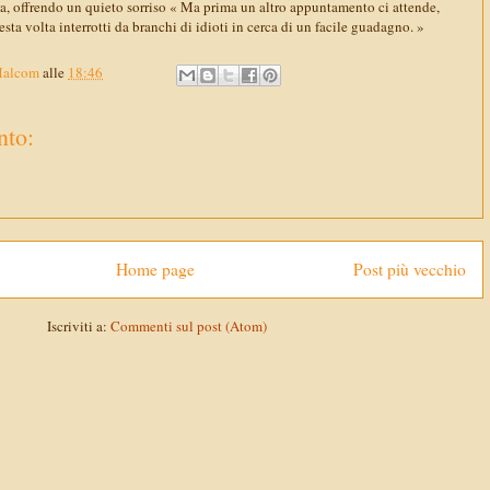
la, offrendo un quieto sorriso « Ma prima un altro appuntamento ci attende,
sta volta interrotti da branchi di idioti in cerca di un facile guadagno. »
Malcom
alle
18:46
to:
Home page
Post più vecchio
Iscriviti a:
Commenti sul post (Atom)