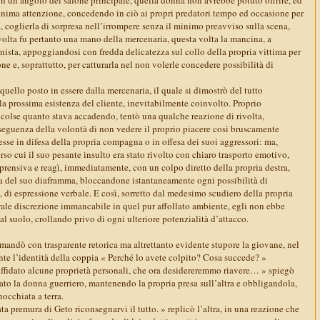
 minima attenzione, concedendo in ciò ai propri predatori tempo ed occasione per
a, coglierla di sorpresa nell’irrompere senza il minimo preavviso sulla scena,
volta fu pertanto una mano della mercenaria, questa volta la mancina, a
nista, appoggiandosi con fredda delicatezza sul collo della propria vittima per
ne e, soprattutto, per catturarla nel non volerle concedere possibilità di
quello posto in essere dalla mercenaria, il quale si dimostrò del tutto
a prossima esistenza del cliente, inevitabilmente coinvolto. Proprio
colse quanto stava accadendo, tentò una qualche reazione di rivolta,
eguenza della volontà di non vedere il proprio piacere così bruscamente
resse in difesa della propria compagna o in offesa dei suoi aggressori: ma,
erso cui il suo pesante insulto era stato rivolto con chiaro trasporto emotivo,
prensiva e reagì, immediatamente, con un colpo diretto della propria destra,
za del suo diaframma, bloccandone istantaneamente ogni possibilità di
o, di espressione verbale. E così, sorretto dal medesimo scudiero della propria
urale discrezione immancabile in quel pur affollato ambiente, egli non ebbe
 al suolo, crollando privo di ogni ulteriore potenzialità d’attacco.
mandò con trasparente retorica ma altrettanto evidente stupore la giovane, nel
e l’identità della coppia « Perché lo avete colpito? Cosa succede? »
affidato alcune proprietà personali, che ora desidereremmo riavere… » spiegò
ato la donna guerriero, mantenendo la propria presa sull’altra e obbligandola,
nocchiata a terra.
ta premura di Geto riconsegnarvi il tutto. » replicò l’altra, in una reazione che