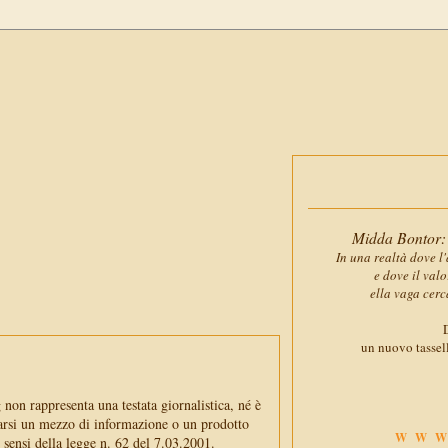
Midda Bontor: 
In una realtà dove l'
e dove il val
ella vaga cerc
D
un nuovo tassell
non rappresenta una testata giornalistica, né è
arsi un mezzo di informazione o un prodotto
WWW
i sensi della legge n. 62 del 7.03.2001.