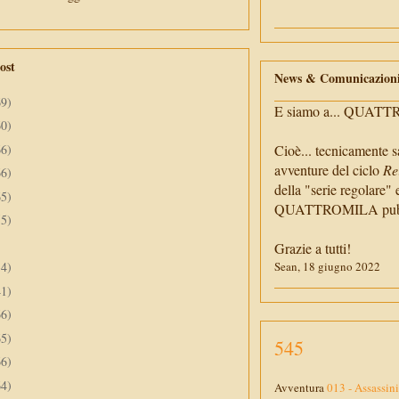
ost
News & Comunicazion
69)
E siamo a... QUAT
60)
66)
Cioè... tecnicamente s
avventure del ciclo
Re
66)
della "serie regolare" 
65)
QUATTROMILA pubbli
55)
Grazie a tutti!
34)
Sean, 18 giugno 2022
41)
66)
65)
545
66)
64)
Avventura
013 - Assassini