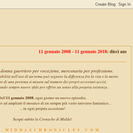
11 gennaio 2008 - 11 gennaio 2018
: dieci anni con
Midda'
donna guerriero per vocazione, mercenaria per professione.
abilità nell'uso di un'arma può segnare la differenza fra la vita e la morte
ore di una persona si misura sul numero dei propri avversari uccisi,
ando sempre nuove sfide per offrire un senso alla propria esistenza.
11 gennaio 2008
all'
, ogni giorno un nuovo episodio,
o ad ampliare il mosaico di un sempre più vasto universo fantastico...
... in ogni propria accezione!
Scopri subito le
Cronache di Midda
!
.MIDDASCHRONICLES.COM