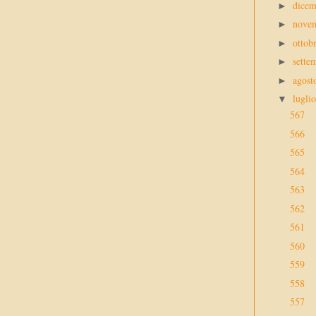
dice
►
nove
►
ottob
►
sette
►
agos
►
lugli
▼
567
566
565
564
563
562
561
560
559
558
557