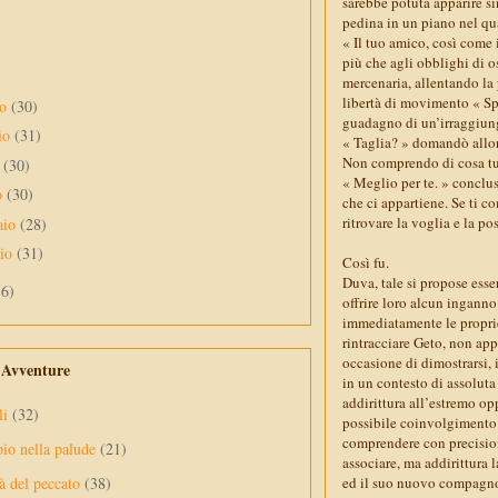
sarebbe potuta apparire si
pedina in un piano nel qua
« Il tuo amico, così come i
più che agli obblighi di o
mercenaria, allentando la p
libertà di movimento « Spe
no
(30)
guadagno di un’irraggiung
io
(31)
« Taglia? » domandò allora
Non comprendo di cosa tu
e
(30)
« Meglio per te. » conclus
o
(30)
che ci appartiene. Se ti c
ritrovare la voglia e la p
aio
(28)
aio
(31)
Così fu.
Duva, tale si propose esse
56)
offrire loro alcun ingann
immediatamente le proprie
rintracciare Geto, non app
occasione di dimostrarsi, 
e Avventure
in un contesto di assoluta
addirittura all’estremo op
li
(32)
possibile coinvolgimento d
comprendere con precision
pio nella palude
(21)
associare, ma addirittura 
ed il suo nuovo compagno
à del peccato
(38)