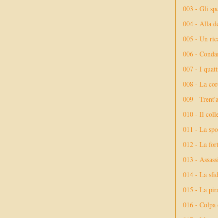
003 - Gli spe
004 - Alla d
005 - Un rica
006 - Conda
007 - I quatt
008 - La cor
009 - Trent'
010 - Il coll
011 - La spo
012 - La fort
013 - Assassi
014 - La sfid
015 - La pir
016 - Colpa 