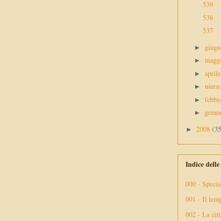
539
538
537
giug
►
magg
►
april
►
marz
►
febbr
►
genn
►
2008
(3
►
Indice dell
000 - Specia
001 - Il tem
002 - La citt