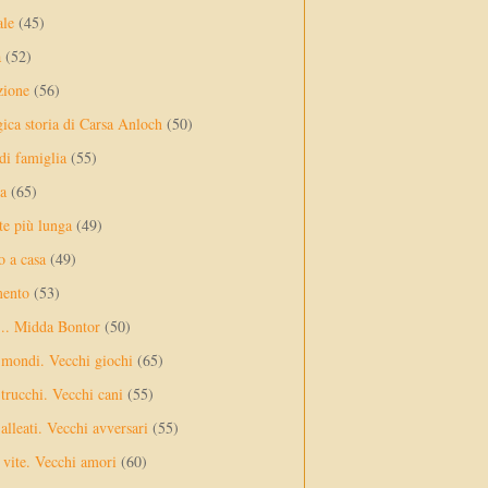
ale
(45)
a
(52)
zione
(56)
gica storia di Carsa Anloch
(50)
 di famiglia
(55)
a
(65)
te più lunga
(49)
o a casa
(49)
mento
(53)
... Midda Bontor
(50)
 mondi. Vecchi giochi
(65)
trucchi. Vecchi cani
(55)
alleati. Vecchi avversari
(55)
vite. Vecchi amori
(60)