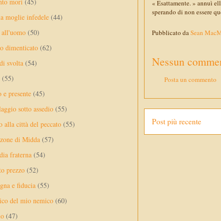
nto mori
(45)
« Esattamente. » annuì el
sperando di non essere que
a moglie infedele
(44)
 all'uomo
(50)
Pubblicato da
Sean Mac
no dimenticato
(62)
Nessun commen
di svolta
(54)
(55)
Posta un commento
o e presente
(45)
laggio sotto assedio
(55)
Post più recente
 alla città del peccato
(55)
nzone di Midda
(57)
dia fraterna
(54)
sto prezzo
(52)
na e fiducia
(55)
ico del mio nemico
(60)
lo
(47)