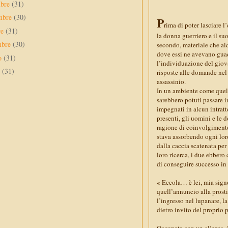
mbre
(31)
mbre
(30)
P
rima di poter lasciare l
re
(31)
la donna guerriero e il su
mbre
(30)
secondo, materiale che alc
dove essi ne avevano gua
to
(31)
l’individuazione del giov
o
(31)
risposte alle domande nel
assassinio.
In un ambiente come quello
sarebbero potuti passare i
impegnati in alcun intratt
presenti, gli uomini e le 
ragione di coinvolgimento
stava assorbendo ogni lor
dalla caccia scatenata per 
loro ricerca, i due ebbero
di conseguire successo in
« Eccola… è lei, mia signo
quell’annuncio alla prosti
l’ingresso nel lupanare, l
dietro invito del proprio p
Occupata con un cliente, 