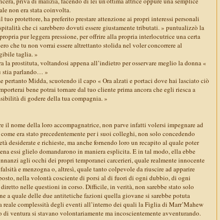
ncera, priva di malizia, facendo di lei un’ottima attrice oppure una semplice
le non era stata coinvolta.
l tuo protettore, ha preferito prestare attenzione ai propri interessi personali
spitalità che ci sarebbero dovuti essere giustamente tributati. » puntualizzò la
ropria pur leggera pressione, per offrire alla propria interlocutrice una certa
ro che tu non vorrai essere altrettanto stolida nel voler concorrere al
ibile taglia. »
 la prostituta, voltandosi appena all’indietro per osservare meglio la donna «
 stia parlando… »
e pertanto Midda, scuotendo il capo « Ora alzati e portaci dove hai lasciato ciò
omporterai bene potrai tornare dal tuo cliente prima ancora che egli riesca a
ossibilità di godere della tua compagnia. »
re il nome della loro accompagnatrice, non parve infatti volersi impegnare ad
o come era stato precedentemente per i suoi colleghi, non solo concedendo
tà desiderate e richieste, ma anche fornendo loro un recapito al quale poter
ena essi glielo domandarono in maniera esplicita. E in tal modo, ella ebbe
innanzi agli occhi dei propri temporanei carcerieri, quale realmente innocente
 falsità e menzogna o, altresì, quale tanto colpevole da riuscire ad apparire
posto, nella volontà cosciente di porsi al di fuori di ogni dubbio, di ogni
iretto nelle questioni in corso. Difficile, in verità, non sarebbe stato solo
e a quale delle due antitetiche fazioni quella giovane si sarebbe potuta
la reale complessità degli eventi all’interno dei quali la Figlia di Marr’Mahew
 di ventura si stavano volontariamente ma incoscientemente avventurando.