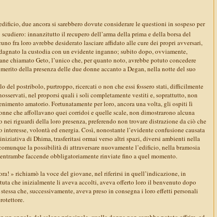
’edificio, due ancora si sarebbero dovute considerare le questioni in sospeso per
o scudiero: innanzitutto il recupero dell’arma della prima e della borsa del
uno fra loro avrebbe desiderato lasciare affidato alle cure dei propri avversari,
dagnato la custodia con un evidente inganno; subito dopo, ovviamente,
ane chiamato Geto, l’unico che, per quanto noto, avrebbe potuto concedere
 merito della presenza delle due donne accanto a Degan, nella notte del suo
 del postribolo, purtroppo, ricercati o non che essi fossero stati, difficilmente
nosservati, nel proporsi quali i soli completamente vestiti e, soprattutto, non
enimento amatorio. Fortunatamente per loro, ancora una volta, gli ospiti lì
donne che affollavano quei corridoi e quelle scale, non dimostrarono alcuna
 nei riguardi della loro presenza, preferendo non trovare distrazione da ciò che
o interesse, volontà ed energia. Così, nonostante l’evidente confusione causata
iniziativa di Dhima, trasferitasi ormai verso altri spazi, diversi ambienti nella
 comunque la possibilità di attraversare nuovamente l’edificio, nella bramosia
 entrambe faccende obbligatoriamente rinviate fino a quel momento.
ra! » richiamò la voce del giovane, nel riferirsi in quell’indicazione, in
tuta che inizialmente li aveva accolti, aveva offerto loro il benvenuto dopo
a stessa che, successivamente, aveva preso in consegna i loro effetti personali
rotettore.
in un angolo del salone principale, quella donna non avrebbe potuto offrire, ed