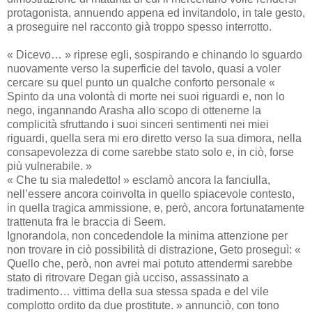
protagonista, annuendo appena ed invitandolo, in tale gesto,
a proseguire nel racconto già troppo spesso interrotto.
« Dicevo… » riprese egli, sospirando e chinando lo sguardo
nuovamente verso la superficie del tavolo, quasi a voler
cercare su quel punto un qualche conforto personale «
Spinto da una volontà di morte nei suoi riguardi e, non lo
nego, ingannando Arasha allo scopo di ottenerne la
complicità sfruttando i suoi sinceri sentimenti nei miei
riguardi, quella sera mi ero diretto verso la sua dimora, nella
consapevolezza di come sarebbe stato solo e, in ciò, forse
più vulnerabile. »
« Che tu sia maledetto! » esclamò ancora la fanciulla,
nell’essere ancora coinvolta in quello spiacevole contesto,
in quella tragica ammissione, e, però, ancora fortunatamente
trattenuta fra le braccia di Seem.
Ignorandola, non concedendole la minima attenzione per
non trovare in ciò possibilità di distrazione, Geto proseguì: «
Quello che, però, non avrei mai potuto attendermi sarebbe
stato di ritrovare Degan già ucciso, assassinato a
tradimento… vittima della sua stessa spada e del vile
complotto ordito da due prostitute. » annunciò, con tono