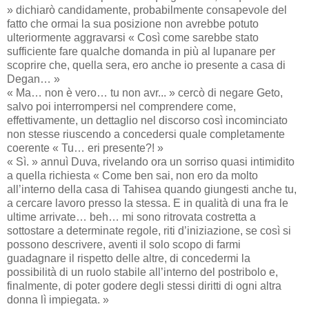
» dichiarò candidamente, probabilmente consapevole del
fatto che ormai la sua posizione non avrebbe potuto
ulteriormente aggravarsi « Così come sarebbe stato
sufficiente fare qualche domanda in più al lupanare per
scoprire che, quella sera, ero anche io presente a casa di
Degan… »
« Ma… non è vero… tu non avr... » cercò di negare Geto,
salvo poi interrompersi nel comprendere come,
effettivamente, un dettaglio nel discorso così incominciato
non stesse riuscendo a concedersi quale completamente
coerente « Tu… eri presente?! »
« Sì. » annuì Duva, rivelando ora un sorriso quasi intimidito
a quella richiesta « Come ben sai, non ero da molto
all’interno della casa di Tahisea quando giungesti anche tu,
a cercare lavoro presso la stessa. E in qualità di una fra le
ultime arrivate… beh… mi sono ritrovata costretta a
sottostare a determinate regole, riti d’iniziazione, se così si
possono descrivere, aventi il solo scopo di farmi
guadagnare il rispetto delle altre, di concedermi la
possibilità di un ruolo stabile all’interno del postribolo e,
finalmente, di poter godere degli stessi diritti di ogni altra
donna lì impiegata. »