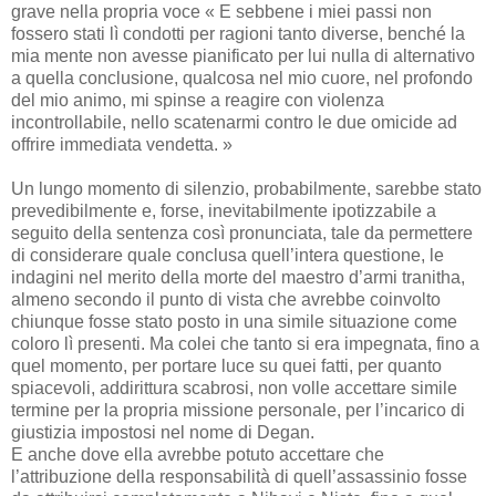
grave nella propria voce « E sebbene i miei passi non
fossero stati lì condotti per ragioni tanto diverse, benché la
mia mente non avesse pianificato per lui nulla di alternativo
a quella conclusione, qualcosa nel mio cuore, nel profondo
del mio animo, mi spinse a reagire con violenza
incontrollabile, nello scatenarmi contro le due omicide ad
offrire immediata vendetta. »
Un lungo momento di silenzio, probabilmente, sarebbe stato
prevedibilmente e, forse, inevitabilmente ipotizzabile a
seguito della sentenza così pronunciata, tale da permettere
di considerare quale conclusa quell’intera questione, le
indagini nel merito della morte del maestro d’armi tranitha,
almeno secondo il punto di vista che avrebbe coinvolto
chiunque fosse stato posto in una simile situazione come
coloro lì presenti. Ma colei che tanto si era impegnata, fino a
quel momento, per portare luce su quei fatti, per quanto
spiacevoli, addirittura scabrosi, non volle accettare simile
termine per la propria missione personale, per l’incarico di
giustizia impostosi nel nome di Degan.
E anche dove ella avrebbe potuto accettare che
l’attribuzione della responsabilità di quell’assassinio fosse