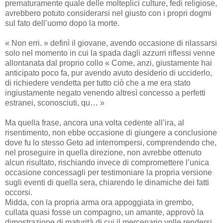
prematuramente quale delle molteplici culture, fedi religiose,
avrebbero potuto considerarsi nel giusto con i propri dogmi
sul fato dell’uomo dopo la morte.
« Non erri. » definì il giovane, avendo occasione di rilassarsi
solo nel momento in cui la spada dagli azzurri riflessi venne
allontanata dal proprio collo « Come, anzi, giustamente hai
anticipato poco fa, pur avendo avuto desiderio di ucciderlo,
di richiedere vendetta per tutto ciò che a me era stato
ingiustamente negato venendo altresì concesso a perfetti
estranei, sconosciuti, qu… »
Ma quella frase, ancora una volta cedente all’ira, al
risentimento, non ebbe occasione di giungere a conclusione
dove fu lo stesso Geto ad interrompersi, comprendendo che,
nel proseguire in quella direzione, non avrebbe ottenuto
alcun risultato, rischiando invece di compromettere l’unica
occasione concessagli per testimoniare la propria versione
sugli eventi di quella sera, chiarendo le dinamiche dei fatti
occorsi.
Midda, con la propria arma ora appoggiata in grembo,
cullata quasi fosse un compagno, un amante, approvò la
dimostrazione di maturità di cui il mercenario volle rendersi