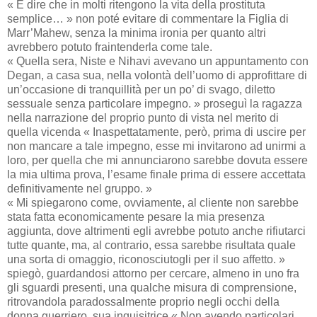
« E dire che in molti ritengono la vita della prostituta
semplice… » non poté evitare di commentare la Figlia di
Marr’Mahew, senza la minima ironia per quanto altri
avrebbero potuto fraintenderla come tale.
« Quella sera, Niste e Nihavi avevano un appuntamento con
Degan, a casa sua, nella volontà dell’uomo di approfittare di
un’occasione di tranquillità per un po’ di svago, diletto
sessuale senza particolare impegno. » proseguì la ragazza
nella narrazione del proprio punto di vista nel merito di
quella vicenda « Inaspettatamente, però, prima di uscire per
non mancare a tale impegno, esse mi invitarono ad unirmi a
loro, per quella che mi annunciarono sarebbe dovuta essere
la mia ultima prova, l’esame finale prima di essere accettata
definitivamente nel gruppo. »
« Mi spiegarono come, ovviamente, al cliente non sarebbe
stata fatta economicamente pesare la mia presenza
aggiunta, dove altrimenti egli avrebbe potuto anche rifiutarci
tutte quante, ma, al contrario, essa sarebbe risultata quale
una sorta di omaggio, riconosciutogli per il suo affetto. »
spiegò, guardandosi attorno per cercare, almeno in uno fra
gli sguardi presenti, una qualche misura di comprensione,
ritrovandola paradossalmente proprio negli occhi della
donna guerriero, sua inquisitrice « Non avendo particolari