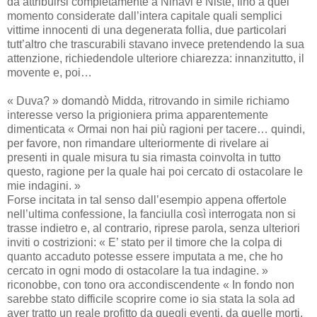
da attribuirsi completamente a Nihavi e Niste, fino a quel
momento considerate dall’intera capitale quali semplici
vittime innocenti di una degenerata follia, due particolari
tutt’altro che trascurabili stavano invece pretendendo la sua
attenzione, richiedendole ulteriore chiarezza: innanzitutto, il
movente e, poi…
« Duva? » domandò Midda, ritrovando in simile richiamo
interesse verso la prigioniera prima apparentemente
dimenticata « Ormai non hai più ragioni per tacere… quindi,
per favore, non rimandare ulteriormente di rivelare ai
presenti in quale misura tu sia rimasta coinvolta in tutto
questo, ragione per la quale hai poi cercato di ostacolare le
mie indagini. »
Forse incitata in tal senso dall’esempio appena offertole
nell’ultima confessione, la fanciulla così interrogata non si
trasse indietro e, al contrario, riprese parola, senza ulteriori
inviti o costrizioni: « E’ stato per il timore che la colpa di
quanto accaduto potesse essere imputata a me, che ho
cercato in ogni modo di ostacolare la tua indagine. »
riconobbe, con tono ora accondiscendente « In fondo non
sarebbe stato difficile scoprire come io sia stata la sola ad
aver tratto un reale profitto da quegli eventi, da quelle morti.