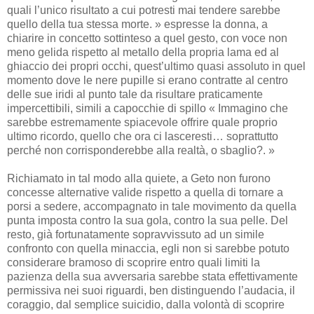
quali l’unico risultato a cui potresti mai tendere sarebbe
quello della tua stessa morte. » espresse la donna, a
chiarire in concetto sottinteso a quel gesto, con voce non
meno gelida rispetto al metallo della propria lama ed al
ghiaccio dei propri occhi, quest’ultimo quasi assoluto in quel
momento dove le nere pupille si erano contratte al centro
delle sue iridi al punto tale da risultare praticamente
impercettibili, simili a capocchie di spillo « Immagino che
sarebbe estremamente spiacevole offrire quale proprio
ultimo ricordo, quello che ora ci lasceresti… soprattutto
perché non corrisponderebbe alla realtà, o sbaglio?. »
Richiamato in tal modo alla quiete, a Geto non furono
concesse alternative valide rispetto a quella di tornare a
porsi a sedere, accompagnato in tale movimento da quella
punta imposta contro la sua gola, contro la sua pelle. Del
resto, già fortunatamente sopravvissuto ad un simile
confronto con quella minaccia, egli non si sarebbe potuto
considerare bramoso di scoprire entro quali limiti la
pazienza della sua avversaria sarebbe stata effettivamente
permissiva nei suoi riguardi, ben distinguendo l’audacia, il
coraggio, dal semplice suicidio, dalla volontà di scoprire