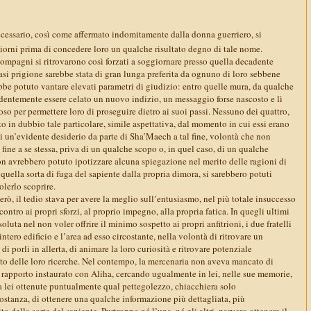
ecessario, così come affermato indomitamente dalla donna guerriero, si
giorni prima di concedere loro un qualche risultato degno di tale nome.
 compagni si ritrovarono così forzati a soggiornare presso quella decadente
asi prigione sarebbe stata di gran lunga preferita da ognuno di loro sebbene
ebbe potuto vantare elevati parametri di giudizio: entro quelle mura, da qualche
dentemente essere celato un nuovo indizio, un messaggio forse nascosto e lì
oso per permettere loro di proseguire dietro ai suoi passi. Nessuno dei quattro,
to in dubbio tale particolare, simile aspettativa, dal momento in cui essi erano
 di un’evidente desiderio da parte di Sha’Maech a tal fine, volontà che non
fine a se stessa, priva di un qualche scopo o, in quel caso, di un qualche
n avrebbero potuto ipotizzare alcuna spiegazione nel merito delle ragioni di
uella sorta di fuga del sapiente dalla propria dimora, si sarebbero potuti
olerlo scoprire.
erò, il tedio stava per avere la meglio sull’entusiasmo, nel più totale insuccesso
ontro ai propri sforzi, al proprio impegno, alla propria fatica. In quegli ultimi
oluta nel non voler offrire il minimo sospetto ai propri anfitrioni, i due fratelli
ntero edificio e l’area ad esso circostante, nella volontà di ritrovare un
di porli in allerta, di animare la loro curiosità e ritrovare potenziale
to delle loro ricerche. Nel contempo, la mercenaria non aveva mancato di
l rapporto instaurato con Aliha, cercando ugualmente in lei, nelle sue memorie,
a lei ottenute puntualmente qual pettegolezzo, chiacchiera solo
ostanza, di ottenere una qualche informazione più dettagliata, più
to della sorte del sapiente. Purtroppo né l’una, né gli altri, parvero ottenere il