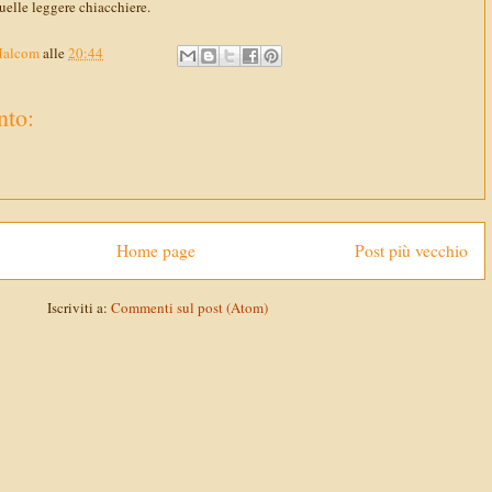
uelle leggere chiacchiere.
Malcom
alle
20:44
to:
Home page
Post più vecchio
Iscriviti a:
Commenti sul post (Atom)