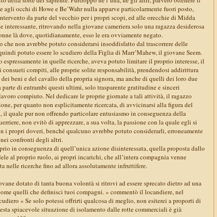
 agli occhi di Howe e Be’Wahr nulla apparve particolarmente fuori posto,
ntervento da parte del vecchio per i propri scopi, ed alle orecchie di Midda
te interessante, ritrovando nella giovane cameriera solo una ragazza desiderosa
donne là dove, quotidianamente, esso le era ovviamente negato.
co che non avrebbe potuto considerarsi insoddisfatto dal trascorrere delle
 quindi potuto essere lo scudiero della Figlia di Marr’Mahew, il giovane Seem.
o espressamente in quelle ricerche, aveva potuto limitare il proprio interesse, il
 consueti compiti, alle proprie solite responsabilità, prendendosi addirittura
 dei beni e del cavallo della propria signora, ma anche di quelli dei loro due
parte di entrambi questi ultimi, solo trasparente gratitudine e sinceri
avoro compiuto. Nel dedicare le proprie giornate a tali attività, il ragazzo
one, per quanto non esplicitamente ricercata, di avvicinarsi alla figura del
a, il quale pur non offrendo particolare entusiasmo in conseguenza della
uerriere, non evitò di apprezzare, a sua volta, la passione con la quale egli si
n i propri doveri, benché qualcuno avrebbe potuto considerarli, erroneamente
nei confronti degli altri.
prio in conseguenza di quell’unica azione disinteressata, quella proposta dallo
dele al proprio ruolo, ai propri incarichi, che all’intera compagnia venne
a nelle ricerche fino ad allora assolutamente infruttifere.
vane dotato di tanta buona volontà si ritrovi ad essere sprecato dietro ad una
come quelli che definisci tuoi compagni. » commentò il locandiere, nel
cudiero « Se solo potessi offrirti qualcosa di meglio, non esiterei a proporti di
sta spiacevole situazione di isolamento dalle rotte commerciali è già