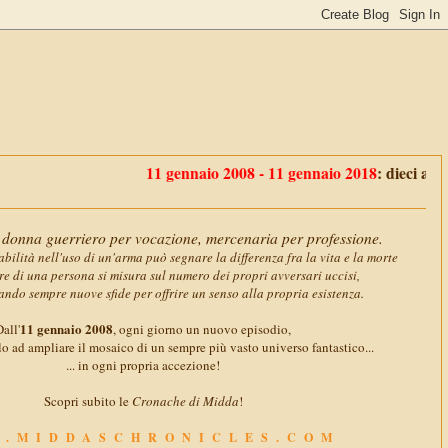
11 gennaio 2008 - 11 gennaio 2018
: dieci anni con
Mid
donna guerriero per vocazione, mercenaria per professione.
abilità nell'uso di un'arma può segnare la differenza fra la vita e la morte
ore di una persona si misura sul numero dei propri avversari uccisi,
ando sempre nuove sfide per offrire un senso alla propria esistenza.
11 gennaio 2008
all'
, ogni giorno un nuovo episodio,
o ad ampliare il mosaico di un sempre più vasto universo fantastico...
... in ogni propria accezione!
Scopri subito le
Cronache di Midda
!
.MIDDASCHRONICLES.COM