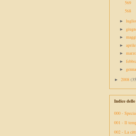
569
568
lugli
►
giug
►
magg
►
april
►
marz
►
febbr
►
genn
►
2008
(3
►
Indice dell
000 - Specia
001 - Il tem
002 - La citt