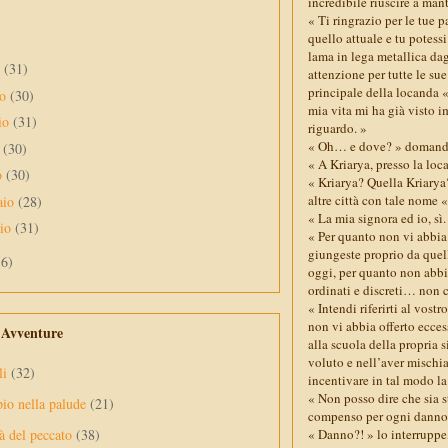
incredibile riuscire a man
« Ti ringrazio per le tue p
quello attuale e tu potessi
lama in lega metallica dagl
o
(31)
attenzione per tutte le sue
principale della locanda «
no
(30)
mia vita mi ha già visto 
io
(31)
riguardo. »
« Oh… e dove? » domandò 
e
(30)
« A Kriarya, presso la loc
o
(30)
« Kriarya? Quella Kriarya?
altre città con tale nome «
aio
(28)
« La mia signora ed io, sì
aio
(31)
« Per quanto non vi abbia
giungeste proprio da quell
56)
oggi, per quanto non abbia
ordinati e discreti… non 
« Intendi riferirti al vos
non vi abbia offerto ecces
e Avventure
alla scuola della propria 
voluto e nell’aver mischia
li
(32)
incentivare in tal modo la
« Non posso dire che sia 
pio nella palude
(21)
compenso per ogni danno
« Danno?! » lo interruppe
à del peccato
(38)