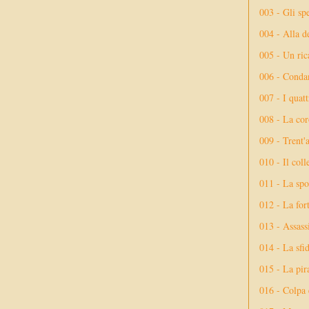
003 - Gli spe
004 - Alla d
005 - Un rica
006 - Conda
007 - I quatt
008 - La cor
009 - Trent'
010 - Il coll
011 - La spo
012 - La fort
013 - Assassi
014 - La sfid
015 - La pir
016 - Colpa 