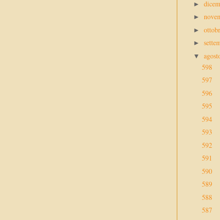
dice
►
nove
►
ottob
►
sette
►
agos
▼
598
597
596
595
594
593
592
591
590
589
588
587