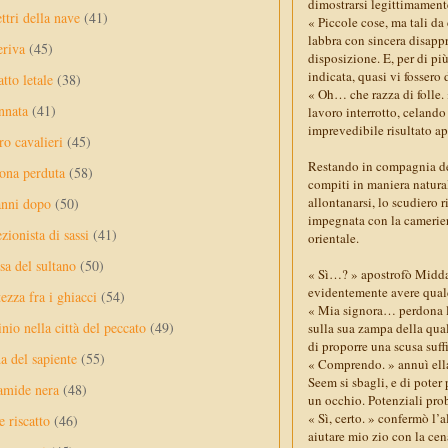
dimostrarsi legittimament
ttri della nave
(41)
« Piccole cose, ma tali d
labbra con sincera disapp
eriva
(45)
disposizione. E, per di pi
indicata, quasi vi fossero
tto letale
(38)
« Oh… che razza di folle.
nnata
(41)
lavoro interrotto, celando
imprevedibile risultato a
ro cavalieri
(45)
Restando in compagnia del
ona perduta
(58)
compiti in maniera natural
allontanarsi, lo scudiero 
anni dopo
(50)
impegnata con la camerier
ezionista di sassi
(41)
orientale.
sa del sultano
(50)
« Sì…? » apostrofò Midda
evidentemente avere qualco
ezza fra i ghiacci
(54)
« Mia signora… perdona l’
nio nella città del peccato
(49)
sulla sua zampa della qual
di proporre una scusa suff
a del sapiente
(55)
« Comprendo. » annuì ella
Seem si sbagli, e di poter
amide nera
(48)
un occhio. Potenziali pro
« Sì, certo. » confermò l’a
e riscatto
(46)
aiutare mio zio con la cen