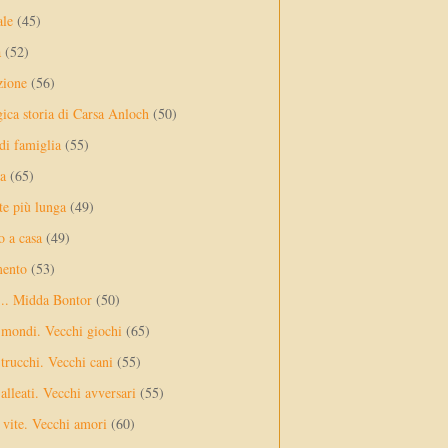
ale
(45)
a
(52)
zione
(56)
gica storia di Carsa Anloch
(50)
 di famiglia
(55)
a
(65)
te più lunga
(49)
o a casa
(49)
mento
(53)
... Midda Bontor
(50)
 mondi. Vecchi giochi
(65)
trucchi. Vecchi cani
(55)
alleati. Vecchi avversari
(55)
vite. Vecchi amori
(60)