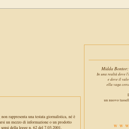
Midda Bontor: 
In una realtà dove l'
e dove il val
ella vaga cerc
D
un nuovo tassell
non rappresenta una testata giornalistica, né è
arsi un mezzo di informazione o un prodotto
WWW
i sensi della legge n. 62 del 7.03.2001.