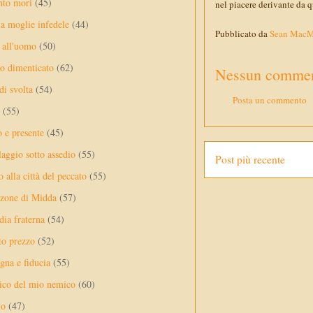
nto mori
(45)
nel piacere derivante da q
a moglie infedele
(44)
Pubblicato da
Sean Mac
 all'uomo
(50)
no dimenticato
(62)
Nessun commen
di svolta
(54)
Posta un commento
(55)
o e presente
(45)
laggio sotto assedio
(55)
Post più recente
 alla città del peccato
(55)
nzone di Midda
(57)
dia fraterna
(54)
sto prezzo
(52)
na e fiducia
(55)
ico del mio nemico
(60)
lo
(47)