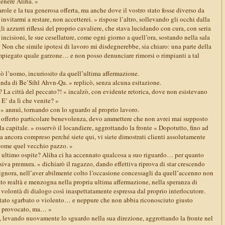
tenere Aliha. »
arole e la tua generosa offerta, ma anche dove il vostro stato fosse diverso da
 invitarmi a restare, non accetterei. » rispose l’altro, sollevando gli occhi dalla
i azzurri riflessi del proprio cavaliere, che stava lucidando con cura, con seria
 incisioni, le sue cesellature, come ogni giorno a quell’ora, sostando nella sala
 Non che simile ipotesi di lavoro mi disdegnerebbe, sia chiaro: una parte della
impiegato quale garzone… e non posso denunciare rimorsi o rimpianti a tal
l’uomo, incuriosito da quell’ultima affermazione.
anda di Be’Sihl Ahvn-Qa. » replicò, senza alcuna esitazione.
 La città del peccato?! » incalzò, con evidente retorica, dove non esistevano
 E’ da lì che venite? »
. » annuì, tornando con lo sguardo al proprio lavoro.
 offerto particolare benevolenza, devo ammettere che non avrei mai supposto
a capitale. » osservò il locandiere, aggrottando la fronte « Dopotutto, fino ad
 ancora compreso perché siete qui, vi siete dimostrati clienti assolutamente
come quel vecchio pazzo. »
tro ultimo ospite? Aliha ci ha accennato qualcosa a suo riguardo… per quanto
siva premura. » dichiarò il ragazzo, dando effettiva riprova di star crescendo
signora, nell’aver abilmente colto l’occasione concessagli da quell’accenno non
to realtà e menzogna nella propria ultima affermazione, nella speranza di
 volontà di dialogo così inaspettatamente espressa dal proprio interlocutore.
stato sgarbato o violento… e neppure che non abbia riconosciuto giusto
 provocato, ma… »
, levando nuovamente lo sguardo nella sua direzione, aggrottando la fronte nel