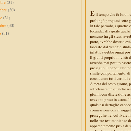
mbre
(31)
mbre
(30)
E
il tempo che fu loro n
re
(31)
prolungò per quasi sette 
mbre
(30)
In tale periodo, i quattro
locanda, alla quale qualsi
to
(31)
nessuno fra gli stessi avr
parte, avrebbe dovuto evi
lasciato dal vecchio studi
infatti, avrebbe ormai pos
lì giunti proprio in virtù
avrebbe mai potuto essere 
proseguo. E per quanto no
simile comportamento, di q
considerare tutti certi di v
A metà del sesto giorno, p
ad ottenere un qualche risc
giorni, con discrezione ass
avevano preso in esame l’i
qualsiasi dettaglio capace 
connessione con il sogget
proseguire nel coltivare i
nelle sue testimonianze d
apparentemente priva di s
particolareggiata, nel meri