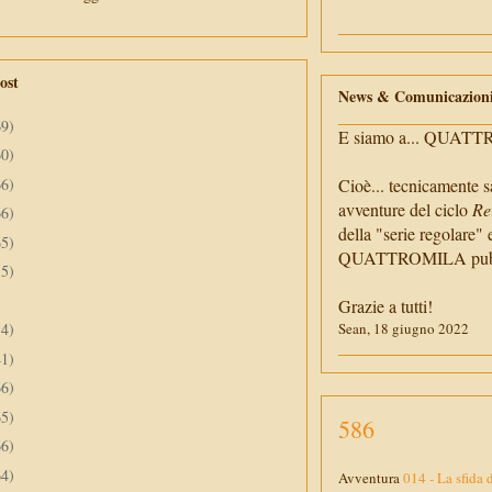
ost
News & Comunicazion
69)
E siamo a... QUAT
60)
66)
Cioè... tecnicamente s
avventure del ciclo
Re
66)
della "serie regolare" 
65)
QUATTROMILA pubbli
55)
Grazie a tutti!
34)
Sean, 18 giugno 2022
41)
66)
65)
586
66)
64)
Avventura
014 - La sfida 