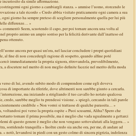
e incuriosito da simile affermazione.
a costringermi ogni giorno a cambiargli stanza. » ammise l’uomo, storcendo le
rovazione a tale ricordo « Credo abbia visitato praticamente ogni camera a sua
ù, ogni giorno ha sempre preteso di scegliere personalmente quella per lui più
 delle differenze… »
 » commentò Seem, scuotendo il capo, per poi tornare ancora una volta al
 nel proprio animo un ampio sorriso per la felicità derivante dall’inatteso ed
ppena ottenuto.
l’uomo ancora per quasi un’ora, nel lasciar concludere i propri quotidiani
e, al fine di non concedergli ragione di sospetto, quando alfine poté
ricercò immediatamente la propria signora, ritrovandola, prevedibilmente,
a, a discutere nel merito di non meglio definite facezie nel merito della moda
 verso di lui, avendo subito modo di comprendere come egli doveva
sa di importante da riferirle, dove altrimenti non sarebbe giunto a cercarla.
interruzione, ma iniziando a strigliando il tuo cavallo ho notato qualcosa
e, credo, sarebbe meglio tu prendessi visione. » spiegò, cercando in tali parole
icientemente credibile « Non vorrei si trattasse di qualche parassita… »
, voltandosi poi verso la propria ospite « Puoi scusarmi, Aliha? Spero che
 pertanto tornare il prima possibile, ma è meglio che vada ugualmente a gettarci
blemi di questo genere è meglio che non vengano sottovalutati alla leggera… »
ltra, sorridendo tranquilla « Inoltre credo sia anche ora, per me, di andare ad
a. » notò, levandosi in piedi con un gesto colmo di sincera pigrizia, indolenza