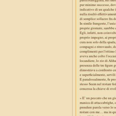
pur minimo successo, dove
indicativo di un qualche i
nulla risultò effettivamen
di semplice sollazzo fra 
In simile frangente, l’uni
proprie giornate, sarebbe
Egli, infatti, non coinvolt
proprio impegno, ai propri
cura non solo della spada,
compagni e ritrovando, da 
complimenti per l’ottimo l
aveva anche colto l’occasi
locandiere, lo zio di Alih
presenza delle tre figure g
dimostrava a confronto co
e superficialmente, servili 
E paradossalmente, fu pro
stesso Seem nel restare fe
concessa la chiave di svolt
« E’ un peccato che un gio
manica di attaccabrighe, 
prendere parola verso lo s
restare con me… ma in que