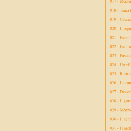
017 - Meme
018 - Tema l
019 - Caccia
020 - Il reg
021 - Punto 
022 - Futuro
023 - Passat
024 - Un vil
025 - Ritorno
026 - La ca
027 - Discor
028 - Il giu
029 - Menzog
030 - Il nem
031 - Flagel