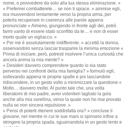
nome, o provvedere da solo alla tua stessa eliminazione. »
« Preferirei combatterete… se non ti spiace. » ammise egli,
ora muovendosi lentamente verso la propria arma, per
poterla recuperare in coerenza alle parole appena
pronunciate « Almeno, giungendo in fronte agli dei, potrò
farmi vanto di essere stato sconfitto da te… e non di esser
morto quale un vigliacco. »
« Per me è assolutamente indifferente. » accettò la donna,
osservandolo senza lasciar trasparire la minima emozione «
Prima di iniziare, però, potresti risolvere l’unica curiosità che
ancora anima la mia mente? »
« Desideri davvero comprendere quanto io sia stato
perverso nei confronti della mia famiglia? » formulò egli,
sollevando appena le proprie spalle e poi lasciandole
ridiscendere, in un gesto volto a minimizzare la questione «
Molto… davvero molto. Al punto tale che, una volta
liberatomi di mio padre, avrei volentieri tagliato la gola
anche alla mia sorellina, verso la quale non ho mai provato
nulla se non sincera repulsione. »
« Pensi di poterti ritenere soddisfatta ora? » concluse il
giovane, nel mentre in cui le sue mani si spinsero infine a
stringere la propria spada, sguainandola in un gesto lento e