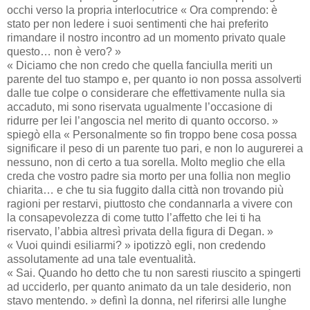
occhi verso la propria interlocutrice « Ora comprendo: è
stato per non ledere i suoi sentimenti che hai preferito
rimandare il nostro incontro ad un momento privato quale
questo… non è vero? »
« Diciamo che non credo che quella fanciulla meriti un
parente del tuo stampo e, per quanto io non possa assolverti
dalle tue colpe o considerare che effettivamente nulla sia
accaduto, mi sono riservata ugualmente l’occasione di
ridurre per lei l’angoscia nel merito di quanto occorso. »
spiegò ella « Personalmente so fin troppo bene cosa possa
significare il peso di un parente tuo pari, e non lo augurerei a
nessuno, non di certo a tua sorella. Molto meglio che ella
creda che vostro padre sia morto per una follia non meglio
chiarita… e che tu sia fuggito dalla città non trovando più
ragioni per restarvi, piuttosto che condannarla a vivere con
la consapevolezza di come tutto l’affetto che lei ti ha
riservato, l’abbia altresì privata della figura di Degan. »
« Vuoi quindi esiliarmi? » ipotizzò egli, non credendo
assolutamente ad una tale eventualità.
« Sai. Quando ho detto che tu non saresti riuscito a spingerti
ad ucciderlo, per quanto animato da un tale desiderio, non
stavo mentendo. » definì la donna, nel riferirsi alle lunghe