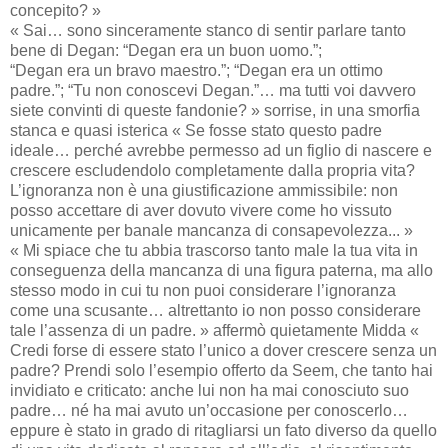
concepito? »
« Sai… sono sinceramente stanco di sentir parlare tanto
bene di Degan: “Degan era un buon uomo.”;
“Degan era un bravo maestro.”; “Degan era un ottimo
padre.”; “Tu non conoscevi Degan.”… ma tutti voi davvero
siete convinti di queste fandonie? » sorrise, in una smorfia
stanca e quasi isterica « Se fosse stato questo padre
ideale… perché avrebbe permesso ad un figlio di nascere e
crescere escludendolo completamente dalla propria vita?
L’ignoranza non è una giustificazione ammissibile: non
posso accettare di aver dovuto vivere come ho vissuto
unicamente per banale mancanza di consapevolezza... »
« Mi spiace che tu abbia trascorso tanto male la tua vita in
conseguenza della mancanza di una figura paterna, ma allo
stesso modo in cui tu non puoi considerare l’ignoranza
come una scusante… altrettanto io non posso considerare
tale l’assenza di un padre. » affermò quietamente Midda «
Credi forse di essere stato l’unico a dover crescere senza un
padre? Prendi solo l’esempio offerto da Seem, che tanto hai
invidiato e criticato: anche lui non ha mai conosciuto suo
padre… né ha mai avuto un’occasione per conoscerlo…
eppure è stato in grado di ritagliarsi un fato diverso da quello