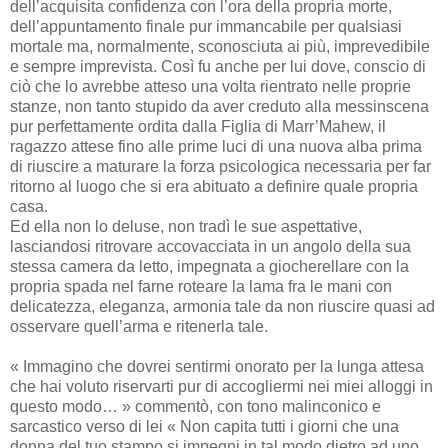
dell’acquisita confidenza con l’ora della propria morte,
dell’appuntamento finale pur immancabile per qualsiasi
mortale ma, normalmente, sconosciuta ai più, imprevedibile
e sempre imprevista. Così fu anche per lui dove, conscio di
ciò che lo avrebbe atteso una volta rientrato nelle proprie
stanze, non tanto stupido da aver creduto alla messinscena
pur perfettamente ordita dalla Figlia di Marr’Mahew, il
ragazzo attese fino alle prime luci di una nuova alba prima
di riuscire a maturare la forza psicologica necessaria per far
ritorno al luogo che si era abituato a definire quale propria
casa.
Ed ella non lo deluse, non tradì le sue aspettative,
lasciandosi ritrovare accovacciata in un angolo della sua
stessa camera da letto, impegnata a giocherellare con la
propria spada nel farne roteare la lama fra le mani con
delicatezza, eleganza, armonia tale da non riuscire quasi ad
osservare quell’arma e ritenerla tale.
« Immagino che dovrei sentirmi onorato per la lunga attesa
che hai voluto riservarti pur di accogliermi nei miei alloggi in
questo modo… » commentò, con tono malinconico e
sarcastico verso di lei « Non capita tutti i giorni che una
donna del tuo stampo si impegni in tal modo dietro ad uno