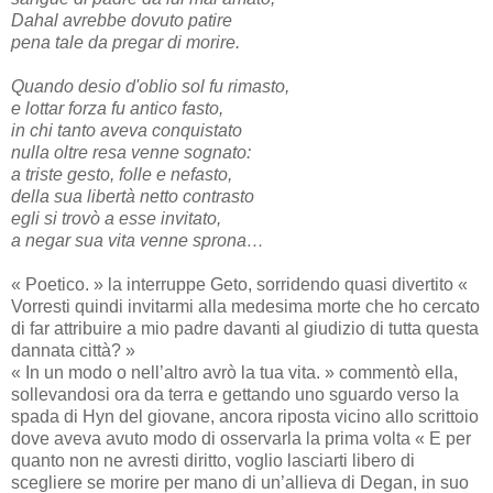
Dahal avrebbe dovuto patire
pena tale da pregar di morire.
Quando desio d'oblio sol fu rimasto,
e lottar forza fu antico fasto,
in chi tanto aveva conquistato
nulla oltre resa venne sognato:
a triste gesto, folle e nefasto,
della sua libertà netto contrasto
egli si trovò a esse invitato,
a negar sua vita venne sprona…
« Poetico. » la interruppe Geto, sorridendo quasi divertito «
Vorresti quindi invitarmi alla medesima morte che ho cercato
di far attribuire a mio padre davanti al giudizio di tutta questa
dannata città? »
« In un modo o nell’altro avrò la tua vita. » commentò ella,
sollevandosi ora da terra e gettando uno sguardo verso la
spada di Hyn del giovane, ancora riposta vicino allo scrittoio
dove aveva avuto modo di osservarla la prima volta « E per
quanto non ne avresti diritto, voglio lasciarti libero di
scegliere se morire per mano di un’allieva di Degan, in suo