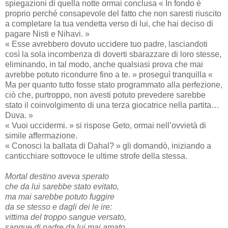
spiegazioni di quella notte ormai conclusa « In fondo è
proprio perché consapevole del fatto che non saresti riuscito
a completare la tua vendetta verso di lui, che hai deciso di
pagare Nisti e Nihavi. »
« Esse avrebbero dovuto uccidere tuo padre, lasciandoti
così la sola incombenza di doverti sbarazzare di loro stesse,
eliminando, in tal modo, anche qualsiasi prova che mai
avrebbe potuto ricondurre fino a te. » proseguì tranquilla «
Ma per quanto tutto fosse stato programmato alla perfezione,
ciò che, purtroppo, non avesti potuto prevedere sarebbe
stato il coinvolgimento di una terza giocatrice nella partita…
Duva. »
« Vuoi uccidermi. » si rispose Geto, ormai nell’ovvietà di
simile affermazione.
« Conosci la ballata di Dahal? » gli domandò, iniziando a
canticchiare sottovoce le ultime strofe della stessa.
Mortal destino aveva sperato
che da lui sarebbe stato evitato,
ma mai sarebbe potuto fuggire
da se stesso e dagli dei le ire:
vittima del troppo sangue versato,
sangue di padre da lui mai amato,