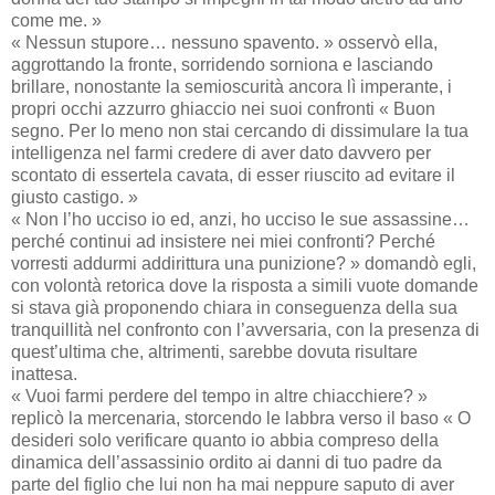
come me. »
« Nessun stupore… nessuno spavento. » osservò ella,
aggrottando la fronte, sorridendo sorniona e lasciando
brillare, nonostante la semioscurità ancora lì imperante, i
propri occhi azzurro ghiaccio nei suoi confronti « Buon
segno. Per lo meno non stai cercando di dissimulare la tua
intelligenza nel farmi credere di aver dato davvero per
scontato di essertela cavata, di esser riuscito ad evitare il
giusto castigo. »
« Non l’ho ucciso io ed, anzi, ho ucciso le sue assassine…
perché continui ad insistere nei miei confronti? Perché
vorresti addurmi addirittura una punizione? » domandò egli,
con volontà retorica dove la risposta a simili vuote domande
si stava già proponendo chiara in conseguenza della sua
tranquillità nel confronto con l’avversaria, con la presenza di
quest’ultima che, altrimenti, sarebbe dovuta risultare
inattesa.
« Vuoi farmi perdere del tempo in altre chiacchiere? »
replicò la mercenaria, storcendo le labbra verso il baso « O
desideri solo verificare quanto io abbia compreso della
dinamica dell’assassinio ordito ai danni di tuo padre da
parte del figlio che lui non ha mai neppure saputo di aver