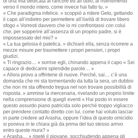
di una vita dedicata al rancore ed all’odio, al risentimento
verso il mondo intero, come invece hai fatto tu. »
« Che paradigma infelice. » scoppiò a ridere Geto, gettando
il capo all’indietro per permettere all’ilarità di trovare libero
sfogo « Vorresti davvero che io mi confrontassi con colui
che, per sopperire all’assenza di un proprio padre, si è
impossessato del mio? »
« La tua gelosia è patetica. » dichiarò ella, senza ricorrere a
mezze misure per trasmettere i propri pensieri, i propri
giudizi.
« Ti ringrazio… » sorrise egli, chinando appena il capo « Sei
capace di dedicarmi splendide parole… »
« Allora provo a offrirtene di nuove. Perché, sai… c’è una
domanda che mi sta tormentando da tutta la sera, un dubbio
che non mi sta offrendo tregua nel non trovare possibilità di
risposta. » ammise la mercenaria, rivelando un proprio limite
nella comprensione di quegli eventi « Hai posto in essere
questo assurdo piano patricida solo perché troppo vigliacco
per prendere contatto diretto con lui, come hai voluto lasciar
in parte credere ad Arasha, oppure l’idea di questo omicidio
si poneva in te chiara già da prima del tuo stesso arrivo
entro queste mura? »
« Arasha… » ripeté il giovane, socchiudendo appena gli