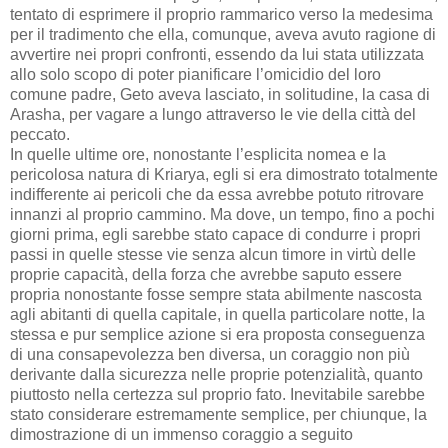
tentato di esprimere il proprio rammarico verso la medesima
per il tradimento che ella, comunque, aveva avuto ragione di
avvertire nei propri confronti, essendo da lui stata utilizzata
allo solo scopo di poter pianificare l’omicidio del loro
comune padre, Geto aveva lasciato, in solitudine, la casa di
Arasha, per vagare a lungo attraverso le vie della città del
peccato.
In quelle ultime ore, nonostante l’esplicita nomea e la
pericolosa natura di Kriarya, egli si era dimostrato totalmente
indifferente ai pericoli che da essa avrebbe potuto ritrovare
innanzi al proprio cammino. Ma dove, un tempo, fino a pochi
giorni prima, egli sarebbe stato capace di condurre i propri
passi in quelle stesse vie senza alcun timore in virtù delle
proprie capacità, della forza che avrebbe saputo essere
propria nonostante fosse sempre stata abilmente nascosta
agli abitanti di quella capitale, in quella particolare notte, la
stessa e pur semplice azione si era proposta conseguenza
di una consapevolezza ben diversa, un coraggio non più
derivante dalla sicurezza nelle proprie potenzialità, quanto
piuttosto nella certezza sul proprio fato. Inevitabile sarebbe
stato considerare estremamente semplice, per chiunque, la
dimostrazione di un immenso coraggio a seguito