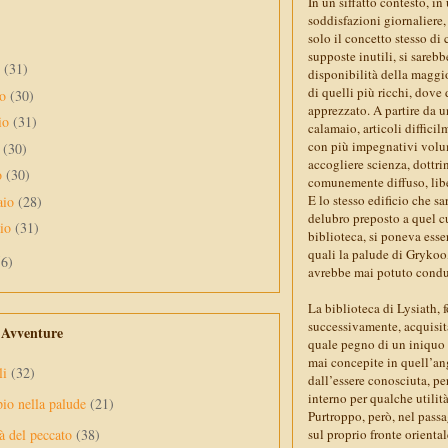
In un siffatto contesto, i
soddisfazioni giornaliere
solo il concetto stesso di
supposte inutili, si sareb
o
(31)
disponibilità della maggi
di quelli più ricchi, dove 
no
(30)
apprezzato. A partire da 
io
(31)
calamaio, articoli diffici
con più impegnativi volumi
e
(30)
accogliere scienza, dottri
o
(30)
comunemente diffuso, libe
E lo stesso edificio che s
aio
(28)
delubro preposto a quel cu
aio
(31)
biblioteca, si poneva esse
quali la palude di Grykoo,
56)
avrebbe mai potuto condur
La biblioteca di Lysiath, f
successivamente, acquisit
e Avventure
quale pegno di un iniquo p
mai concepite in quell’an
li
(32)
dall’essere conosciuta, p
interno per qualche utilit
pio nella palude
(21)
Purtroppo, però, nel pass
sul proprio fronte oriental
à del peccato
(38)