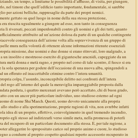
niziando, un tempo, a limitarne le possibilità d’afflusso, di visita, per giungere,
irlo, nel timore che quell’edificio tanto importante, fondamentale, si sarebbe
glio per azioni belliche, rappresaglie da parte dei propri nemici.
mente gettato su quel luogo in nome della sua stessa protezione,
a era riuscita ugualmente a giungere ad esso, non tanto in conseguenza
ia lì riversati, peccati imperdonabili contro gli uomini e gli dei tutti, quanto
 ufficialmente attribuito ad un’azione dolosa da parte di un qualche contingente
 spiacevole conseguenza dell’azione volta alla sopravvivenza di un gruppo di
quelle mura nella volontà di ottenere alcune informazioni ritenute essenziali
ropria missione, due uomini e due donne si erano ritrovati, loro malgrado, a
 a un insolito e mostruoso esercito di gigantesche aracnidi, capeggiate da un
ura metà donna e metà ragno, e proprio nel corso di tale scontro, il fuoco si era
e la sola speranza per godere dell’occasione di una nuova alba, spingendoli a
 ad un efferato ed inaccettabile crimine contro l’intera umanità.
 propria colpa, l’assurdo, inconcepibile delitto nei confronti dell’intera
 del rogo all’interno del quale la meraviglia impareggiabile proposta dalla
andata perduta, i quattro mercenari avevano però accettato, chi di buon grado,
patto con un ancor più particolare individuo, uno studioso esterno ad ogni
n uomo di nome Sha’Maech. Questi, uomo devoto unicamente alla propria
e, allo studio e alla sperimentazione, proprie ragioni di vita, non avrebbe infatti
sola idea di un proprio, effettivo, coinvolgimento in quel tremendo incendio,
proprio egli stesso ad indirizzarli verso simile meta, nella promessa di poterli
a del recupero di un particolare documento alla stessa. E, per tale ragione, a
oter alleggerire lo spropositato carico sul proprio animo e cuore, lo studioso
egno a condurre al proprio cospetto qualsiasi reperto accessorio recuperato in