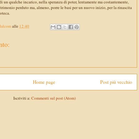
i un qualche incarico, nella speranza di poter, lentamente ma costantemente,
patrimonio perduto ma, almeno, porre le basi per un nuovo inizio, per la rinascita
oteca.
Malcom
alle
12:40
to:
Home page
Post più vecchio
Iscriviti a:
Commenti sul post (Atom)