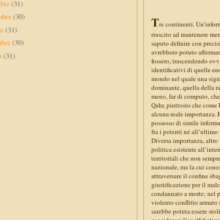
mbre
(31)
mbre
(30)
T
re continenti. Un’info
re
(31)
riuscito ad mantenere mem
mbre
(30)
saputo definire con precisi
avrebbero potuto affermar
to
(31)
fossero, trascendendo ovv
identificativi di quelle en
mondo nel quale una signi
dominante, quella della r
meno, far di computo, ch
Qahr, piuttosto che come 
alcuna reale importanza. E,
possesso di simile inform
fra i potenti né all’ultim
Diversa importanza, altro 
politica esistente all’int
territoriali che non sempr
nazionale, ma la cui conos
attraversare il confine sb
giustificazione per il mal
condannato a morte; nel pe
violento conflitto armato 
sarebbe potuta essere stol
considerare l’analfabetis