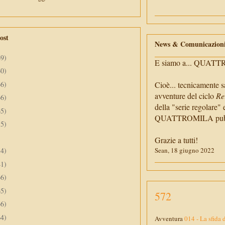
ost
News & Comunicazion
69)
E siamo a... QUAT
60)
66)
Cioè... tecnicamente s
avventure del ciclo
Re
66)
della "serie regolare" 
65)
QUATTROMILA pubbli
55)
Grazie a tutti!
34)
Sean, 18 giugno 2022
41)
66)
65)
572
66)
64)
Avventura
014 - La sfida 