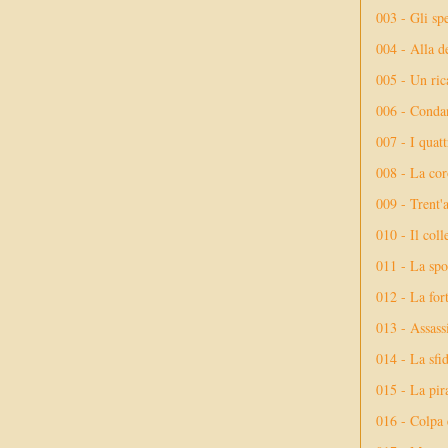
003 - Gli spe
004 - Alla d
005 - Un rica
006 - Conda
007 - I quatt
008 - La cor
009 - Trent'
010 - Il coll
011 - La spo
012 - La fort
013 - Assassi
014 - La sfid
015 - La pir
016 - Colpa 