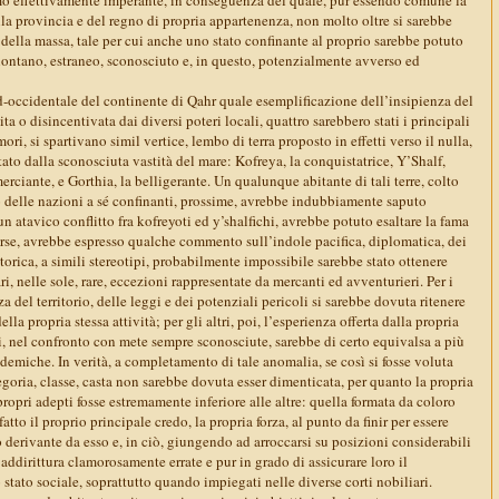
la provincia e del regno di propria appartenenza, non molto oltre si sarebbe
 della massa, tale per cui anche uno stato confinante al proprio sarebbe potuto
ntano, estraneo, sconosciuto e, in questo, potenzialmente avverso ed
d-occidentale del continente di Qahr quale esemplificazione dell’insipienza del
ita o disincentivata dai diversi poteri locali, quattro sarebbero stati i principali
i, si spartivano simil vertice, lembo di terra proposto in effetti verso il nulla,
tato dalla sconosciuta vastità del mare: Kofreya, la conquistatrice, Y’Shalf,
erciante, e Gorthia, la belligerante. Un qualunque abitante di tali terre, colto
o delle nazioni a sé confinanti, prossime, avrebbe indubbiamente saputo
un atavico conflitto fra kofreyoti ed y’shalfichi, avrebbe potuto esaltare la fama
forse, avrebbe espresso qualche commento sull’indole pacifica, diplomatica, dei
retorica, a simili stereotipi, probabilmente impossibile sarebbe stato ottenere
, nelle sole, rare, eccezioni rappresentate da mercanti ed avventurieri. Per i
za del territorio, delle leggi e dei potenziali pericoli si sarebbe dovuta ritenere
la propria stessa attività; per gli altri, poi, l’esperienza offerta dalla propria
i, nel confronto con mete sempre sconosciute, sarebbe di certo equivalsa a più
emiche. In verità, a completamento di tale anomalia, se così si fosse voluta
egoria, classe, casta non sarebbe dovuta esser dimenticata, per quanto la propria
propri adepti fosse estremamente inferiore alle altre: quella formata da coloro
tto il proprio principale credo, la propria forza, al punto da finir per essere
ro derivante da esso e, in ciò, giungendo ad arroccarsi su posizioni considerabili
 addirittura clamorosamente errate e pur in grado di assicurare loro il
tato sociale, soprattutto quando impiegati nelle diverse corti nobiliari.