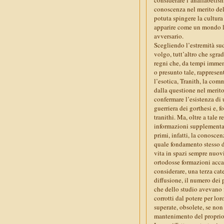
conoscenza nel merito del
potuta spingere la cultura
apparire come un mondo lo
avversario.
Scegliendo l’estremità su
volgo, tutt’altro che sgrad
regni che, da tempi immemor
o presunto tale, rappresen
l’esotica, Tranith, la comm
dalla questione nel merit
confermare l’esistenza di 
guerriera dei gorthesi e, 
tranithi. Ma, oltre a tale 
informazioni supplementari
primi, infatti, la conoscen
quale fondamento stesso del
vita in spazi sempre nuov
ortodosse formazioni accad
considerare, una terza cat
diffusione, il numero dei 
che dello studio avevano fa
corrotti dal potere per lo
superate, obsolete, se non
mantenimento del proprio s