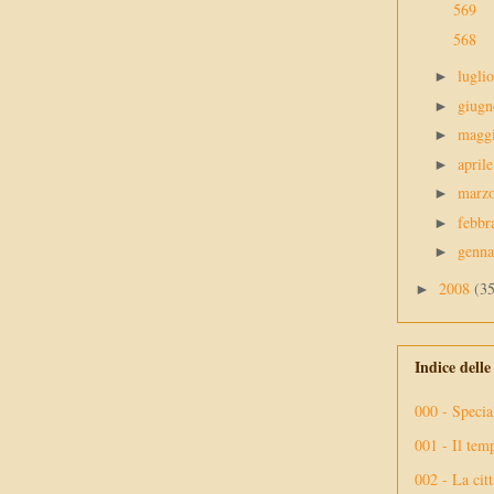
569
568
lugli
►
giug
►
magg
►
april
►
marz
►
febbr
►
genn
►
2008
(3
►
Indice dell
000 - Specia
001 - Il tem
002 - La citt