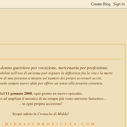
11 gennaio 2
donna guerriero per vocazione, mercenaria per professione.
abilità nell'uso di un'arma può segnare la differenza fra la vita e la morte
ore di una persona si misura sul numero dei propri avversari uccisi,
ando sempre nuove sfide per offrire un senso alla propria esistenza.
11 gennaio 2008
all'
, ogni giorno un nuovo episodio,
o ad ampliare il mosaico di un sempre più vasto universo fantastico...
... in ogni propria accezione!
Scopri subito le
Cronache di Midda
!
.MIDDASCHRONICLES.COM