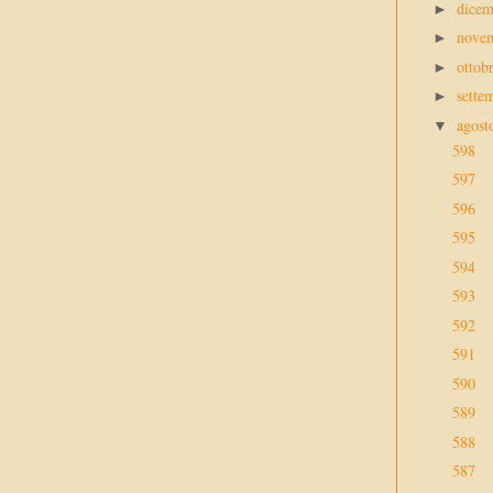
dice
►
nove
►
ottob
►
sette
►
agos
▼
598
597
596
595
594
593
592
591
590
589
588
587