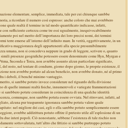
rmazione elementare, semplice, immediata, tale per cui chiunque sarebbe
oria, a ricordare il numero così espresso: anche coloro che mai avrebbero
one quale realtà il termine in tal modo quantificato indicasse, infatti,
e con sufficiente certezza come tre essi ugualmente, inequivocabilmente
iamente poi nel merito dell’importanza dei loro precisi nomi, dei termini
ormi terre emerse all’interno dell’infinito mare. In verità, oggettivamente, in un
ficativa maggioranza degli appartenenti alla specie presumibilmente
azza umana, non si concedeva neppure in grado di leggere, scrivere o, quanto
e simili presenze geografiche potessero essere denominate come Hyn, Myrgan e
Prima, Seconda e Terza, non avrebbe assunto alcun particolare significato,
 del resto, nel tentare di condurre, giorno dopo giorno, le proprie esistenze, il
azione non avrebbe portato ad alcun beneficio, non avrebbe donato, né al primo
o fra i deboli, il benché minimo vantaggio.
merito, si sarebbe potuto invece considerare nel riguardo della divisione
erno di quelle immani realtà fisiche, innumerevoli e variegate frammentazioni
e si sarebbero potute considerare in coincidenza di una qualche identità
cenza, comunque, non sarebbe potuta essere ovviata. Nel ritrovarsi, infatti, ad
agliato, alcuna pur trasparente ignoranza sarebbe potuta valere quale
capitato: nel migliore dei casi, egli o ella sarebbe potuto semplicemente essere
ggiore, avrebbe addirittura potuto offrire il pretesto utile all’esplosione di un
fra due interi popoli. Ciò nonostante, sebbene l’esistenza di tale rischio non
idamente sottovalutata, tutt’altro che fittizio si sarebbe purtroppo potuto
mo effettivamente imperante, in conseguenza del quale, pur essendo comune la