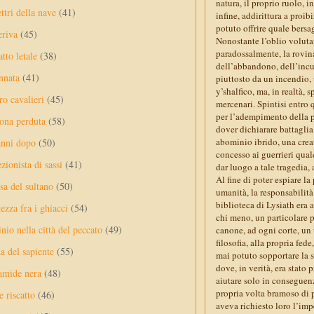
natura, il proprio ruolo, i
ttri della nave
(41)
infine, addirittura a proib
potuto offrire quale bersa
eriva
(45)
Nonostante l’oblio voluta
paradossalmente, la rovin
tto letale
(38)
dell’abbandono, dell’incur
nnata
(41)
piuttosto da un incendio,
y’shalfico, ma, in realtà,
ro cavalieri
(45)
mercenari. Spintisi entro 
per l’adempimento della p
ona perduta
(58)
dover dichiarare battaglia
abominio ibrido, una creat
anni dopo
(50)
concesso ai guerrieri qual
ezionista di sassi
(41)
dar luogo a tale tragedia,
Al fine di poter espiare la
sa del sultano
(50)
umanità, la responsabilità
biblioteca di Lysiath era 
ezza fra i ghiacci
(54)
chi meno, un particolare 
nio nella città del peccato
(49)
canone, ad ogni corte, u
filosofia, alla propria fed
a del sapiente
(55)
mai potuto sopportare la 
dove, in verità, era stato 
amide nera
(48)
aiutare solo in conseguenz
propria volta bramoso di p
e riscatto
(46)
aveva richiesto loro l’imp