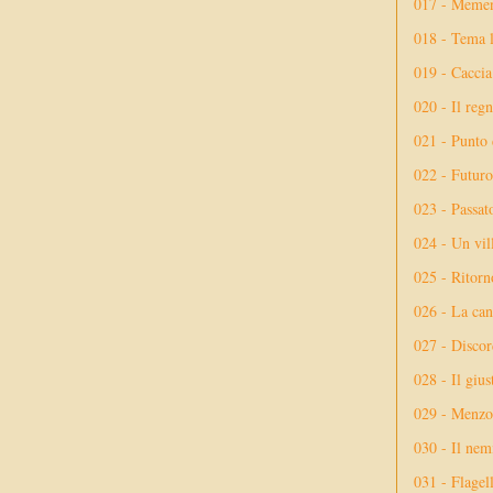
017 - Meme
018 - Tema l
019 - Caccia
020 - Il reg
021 - Punto 
022 - Futuro
023 - Passat
024 - Un vil
025 - Ritorno
026 - La ca
027 - Discor
028 - Il giu
029 - Menzog
030 - Il nem
031 - Flagel