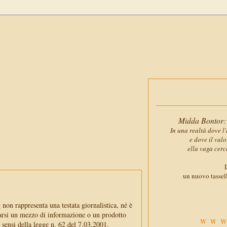
Midda Bontor: 
In una realtà dove l'
e dove il val
ella vaga cerc
D
un nuovo tassell
non rappresenta una testata giornalistica, né è
arsi un mezzo di informazione o un prodotto
WWW
i sensi della legge n. 62 del 7.03.2001.