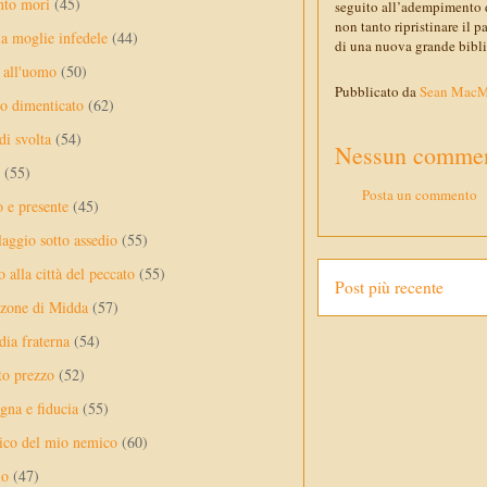
nto mori
(45)
seguito all’adempimento d
non tanto ripristinare il 
a moglie infedele
(44)
di una nuova grande bibli
 all'uomo
(50)
Pubblicato da
Sean Mac
no dimenticato
(62)
di svolta
(54)
Nessun commen
(55)
Posta un commento
o e presente
(45)
laggio sotto assedio
(55)
 alla città del peccato
(55)
Post più recente
nzone di Midda
(57)
dia fraterna
(54)
sto prezzo
(52)
na e fiducia
(55)
ico del mio nemico
(60)
lo
(47)