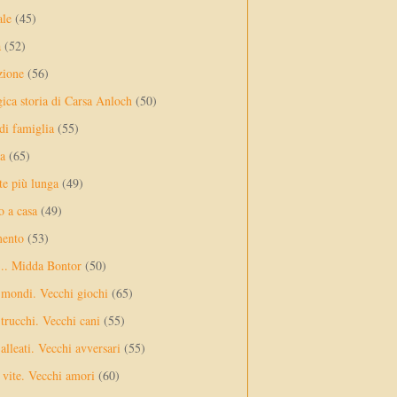
ale
(45)
a
(52)
zione
(56)
gica storia di Carsa Anloch
(50)
 di famiglia
(55)
a
(65)
te più lunga
(49)
o a casa
(49)
mento
(53)
... Midda Bontor
(50)
 mondi. Vecchi giochi
(65)
trucchi. Vecchi cani
(55)
alleati. Vecchi avversari
(55)
vite. Vecchi amori
(60)