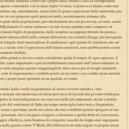
n un mondo abituato a ritrovare i propri unici obiettivi solo in estemporanee
, spesso coincidenti con la mera sopravvivenza, si poneva evidente come non
 cultura, ma, naturalmente, anche tutte le quiete espressioni della medesima, pur
bero invece proposte quali preziose rarità, assolutamente estranee alla
or parte della popolazione, prevalentemente dei ceti poveri ma, sovente, anche
difficilmente il valore intrinseco in tale risorsa sarebbe stato compreso ed
un banale foglio di pergamena, dalla semplice accoppiata formata da penna e
lmente rintracciabili nelle comuni abitazioni, nei normali alloggi, per proseguire
 rilegati, fonti meravigliose di erudizione, ogni genere di simulacro atto ad
na, o anche solo l’espressione dell’umana creatività, non sarebbe potuto essere
ramente fruibile.
arebbe potuto e dovuto essere considerato quale il tempio di ogni sapienza, il
lto, tanto importante e pur incredibilmente trascurato dall’intera umanità, la
re tanto pregiato quanto irraggiungibile, forse ancor più di luoghi maledetti
 sede di negromantici e terribili poteri arcani entro i cui confini alcun mortale
re i propri passi sperando in un qualche avvenire.
ondata dalla e nella lungimiranza di storici sovrani tranithi e, solo
a insieme alla medesima ed intera provincia di Lysiath dal governo kofreyota
atto di non belligeranza, era stata una delle più importanti, ricche e fornite
golo del continente di Qahr, un tempo meraviglia tanto nota e frequentata
er nome e per fama, anche da coloro che mai avrebbero potuto spingersi al suo
à personale, dove incapaci a leggere, a dissetarsi a quella fonte di conoscenza.
aggio a Kofreya, terra bramosa di conquiste, nonché da troppi anni impegnata
e nella guerra contro Y’Shalf, alla biblioteca era stata negata la propria stessa