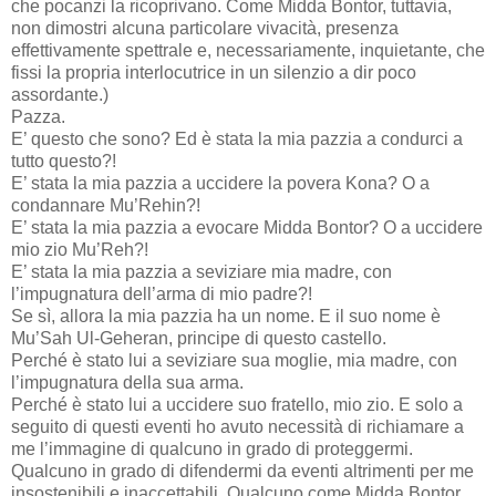
che pocanzi la ricoprivano. Come Midda Bontor, tuttavia,
non dimostri alcuna particolare vivacità, presenza
effettivamente spettrale e, necessariamente, inquietante, che
fissi la propria interlocutrice in un silenzio a dir poco
assordante.)
Pazza.
E’ questo che sono? Ed è stata la mia pazzia a condurci a
tutto questo?!
E’ stata la mia pazzia a uccidere la povera Kona? O a
condannare Mu’Rehin?!
E’ stata la mia pazzia a evocare Midda Bontor? O a uccidere
mio zio Mu’Reh?!
E’ stata la mia pazzia a seviziare mia madre, con
l’impugnatura dell’arma di mio padre?!
Se sì, allora la mia pazzia ha un nome. E il suo nome è
Mu’Sah Ul-Geheran, principe di questo castello.
Perché è stato lui a seviziare sua moglie, mia madre, con
l’impugnatura della sua arma.
Perché è stato lui a uccidere suo fratello, mio zio. E solo a
seguito di questi eventi ho avuto necessità di richiamare a
me l’immagine di qualcuno in grado di proteggermi.
Qualcuno in grado di difendermi da eventi altrimenti per me
insostenibili e inaccettabili. Qualcuno come Midda Bontor.