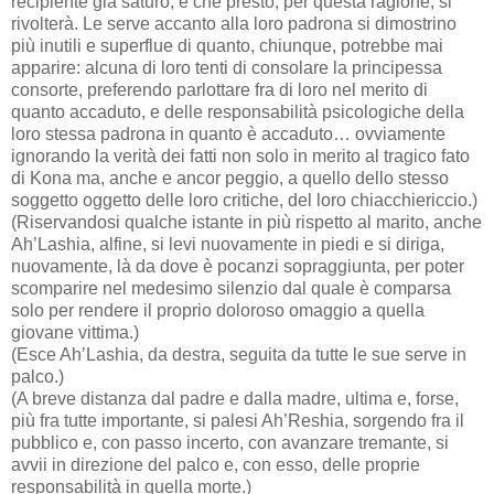
recipiente già saturo, e che presto, per questa ragione, si
rivolterà. Le serve accanto alla loro padrona si dimostrino
più inutili e superflue di quanto, chiunque, potrebbe mai
apparire: alcuna di loro tenti di consolare la principessa
consorte, preferendo parlottare fra di loro nel merito di
quanto accaduto, e delle responsabilità psicologiche della
loro stessa padrona in quanto è accaduto… ovviamente
ignorando la verità dei fatti non solo in merito al tragico fato
di Kona ma, anche e ancor peggio, a quello dello stesso
soggetto oggetto delle loro critiche, del loro chiacchiericcio.)
(Riservandosi qualche istante in più rispetto al marito, anche
Ah’Lashia, alfine, si levi nuovamente in piedi e si diriga,
nuovamente, là da dove è pocanzi sopraggiunta, per poter
scomparire nel medesimo silenzio dal quale è comparsa
solo per rendere il proprio doloroso omaggio a quella
giovane vittima.)
(Esce Ah’Lashia, da destra, seguita da tutte le sue serve in
palco.)
(A breve distanza dal padre e dalla madre, ultima e, forse,
più fra tutte importante, si palesi Ah’Reshia, sorgendo fra il
pubblico e, con passo incerto, con avanzare tremante, si
avvii in direzione del palco e, con esso, delle proprie
responsabilità in quella morte.)