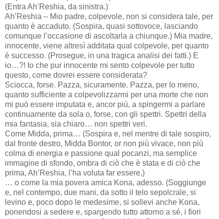
(Entra Ah’Reshia, da sinistra.)
Ah’Reshia – Mio padre, colpevole, non si considera tale, per
quanto è accaduto. (Sospira, quasi sottovoce, lasciando
comunque l’occasione di ascoltarla a chiunque.) Mia madre,
innocente, viene altresì additata qual colpevole, per quanto
è successo. (Prosegue, in una tragica analisi dei fatti.) E
io…?! Io che pur innocente mi sento colpevole per tutto
questo, come dovrei essere considerata?
Sciocca, forse. Pazza, sicuramente. Pazza, per lo meno,
quanto sufficiente a colpevolizzarmi per una morte che non
mi può essere imputata e, ancor più, a spingermi a parlare
continuamente da sola o, forse, con gli spettri. Spettri della
mia fantasia, sia chiaro… non spettri veri.
Come Midda, prima… (Sospira e, nel mentre di tale sospiro,
dal fronte destro, Midda Bontor, or non più vivace, non più
colma di energia e passione qual pocanzi, ma semplice
immagine di sfondo, ombra di ciò che è stata e di ciò che
prima, Ah’Reshia, l’ha voluta far essere.)
… o come la mia povera amica Kona, adesso. (Soggiunge
e, nel contempo, due mani, da sotto il telo sepolcrale, si
levino e, poco dopo le medesime, si sollevi anche Kona,
ponendosi a sedere e, spargendo tutto attorno a sé, i fiori