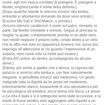
cuore, egli non riesca a evitare di piangere. E piangere a
dirotto, singhiozzando il nome della defunta.)
(Dopo qualche istante in silenzio innanzi alla tomba,
entrambi si allontanino tornando da dove sono entrati.)
(Escono Mu’Sah e Sha’Maech, a sinistra.)
(Ancora silenzio caratterizzi il vuoto sul palco, riempito, in
parte, dal feretro immobile e immoto. Segua al principe la
moglie, la quale, completamente avvolta in un abito nero,
non mostri neppure il proprio volto, celato dietro a un velo
che le offra non solo un’apparenza funerea, ma, ancor più,
imponga all’attenzione di chi guarda l’impressione di un
sudario, nero come solo la morte può essere.)
(Entra Ah'Lashia, da destra, accompagnata da alcune
serve.)
(Eterea, più simile a spettro che a donna, la signora del
palazzo si avvicini alla tomba e, con fare naturalmente
elegante, si genufletta innanzi alla medesima. Un gesto,
malgrado tutta la dignità da lei posta nel medesimo,
estremamente stanco, trasparente di una spossatezza per
lei psicologica ed emotiva, ancor prima che fisica. Le prove
a cui ella è stata e si è sottoposta sono state eccessive, e la
morte di Kona sembra solo aggiungere altro liquido a un