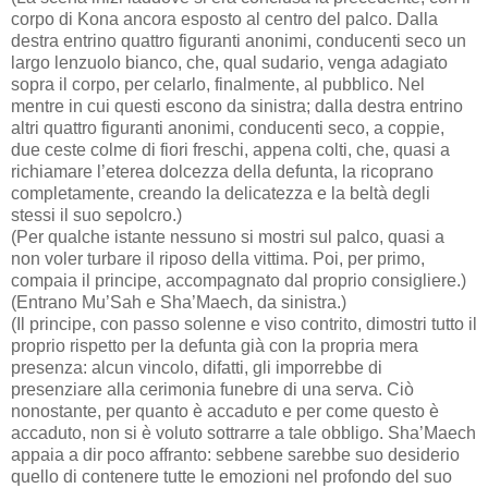
corpo di Kona ancora esposto al centro del palco. Dalla
destra entrino quattro figuranti anonimi, conducenti seco un
largo lenzuolo bianco, che, qual sudario, venga adagiato
sopra il corpo, per celarlo, finalmente, al pubblico. Nel
mentre in cui questi escono da sinistra; dalla destra entrino
altri quattro figuranti anonimi, conducenti seco, a coppie,
due ceste colme di fiori freschi, appena colti, che, quasi a
richiamare l’eterea dolcezza della defunta, la ricoprano
completamente, creando la delicatezza e la beltà degli
stessi il suo sepolcro.)
(Per qualche istante nessuno si mostri sul palco, quasi a
non voler turbare il riposo della vittima. Poi, per primo,
compaia il principe, accompagnato dal proprio consigliere.)
(Entrano Mu’Sah e Sha’Maech, da sinistra.)
(Il principe, con passo solenne e viso contrito, dimostri tutto il
proprio rispetto per la defunta già con la propria mera
presenza: alcun vincolo, difatti, gli imporrebbe di
presenziare alla cerimonia funebre di una serva. Ciò
nonostante, per quanto è accaduto e per come questo è
accaduto, non si è voluto sottrarre a tale obbligo. Sha’Maech
appaia a dir poco affranto: sebbene sarebbe suo desiderio
quello di contenere tutte le emozioni nel profondo del suo