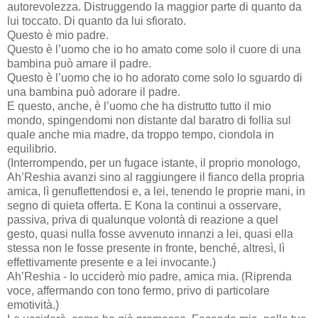
autorevolezza. Distruggendo la maggior parte di quanto da
lui toccato. Di quanto da lui sfiorato.
Questo è mio padre.
Questo è l’uomo che io ho amato come solo il cuore di una
bambina può amare il padre.
Questo è l’uomo che io ho adorato come solo lo sguardo di
una bambina può adorare il padre.
E questo, anche, è l’uomo che ha distrutto tutto il mio
mondo, spingendomi non distante dal baratro di follia sul
quale anche mia madre, da troppo tempo, ciondola in
equilibrio.
(Interrompendo, per un fugace istante, il proprio monologo,
Ah’Reshia avanzi sino al raggiungere il fianco della propria
amica, lì genuflettendosi e, a lei, tenendo le proprie mani, in
segno di quieta offerta. E Kona la continui a osservare,
passiva, priva di qualunque volontà di reazione a quel
gesto, quasi nulla fosse avvenuto innanzi a lei, quasi ella
stessa non le fosse presente in fronte, benché, altresì, lì
effettivamente presente e a lei invocante.)
Ah’Reshia - Io ucciderò mio padre, amica mia. (Riprenda
voce, affermando con tono fermo, privo di particolare
emotività.)