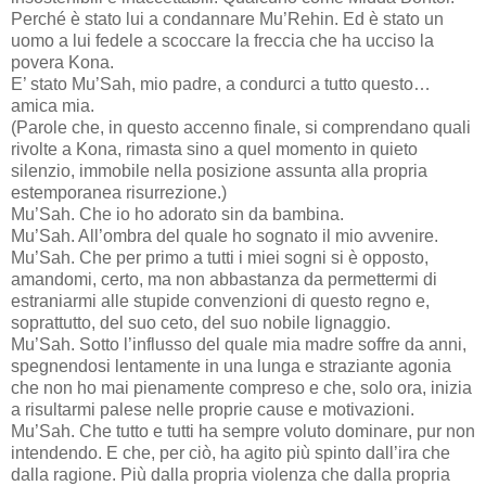
Perché è stato lui a condannare Mu’Rehin. Ed è stato un
uomo a lui fedele a scoccare la freccia che ha ucciso la
povera Kona.
E’ stato Mu’Sah, mio padre, a condurci a tutto questo…
amica mia.
(Parole che, in questo accenno finale, si comprendano quali
rivolte a Kona, rimasta sino a quel momento in quieto
silenzio, immobile nella posizione assunta alla propria
estemporanea risurrezione.)
Mu’Sah. Che io ho adorato sin da bambina.
Mu’Sah. All’ombra del quale ho sognato il mio avvenire.
Mu’Sah. Che per primo a tutti i miei sogni si è opposto,
amandomi, certo, ma non abbastanza da permettermi di
estraniarmi alle stupide convenzioni di questo regno e,
soprattutto, del suo ceto, del suo nobile lignaggio.
Mu’Sah. Sotto l’influsso del quale mia madre soffre da anni,
spegnendosi lentamente in una lunga e straziante agonia
che non ho mai pienamente compreso e che, solo ora, inizia
a risultarmi palese nelle proprie cause e motivazioni.
Mu’Sah. Che tutto e tutti ha sempre voluto dominare, pur non
intendendo. E che, per ciò, ha agito più spinto dall’ira che
dalla ragione. Più dalla propria violenza che dalla propria