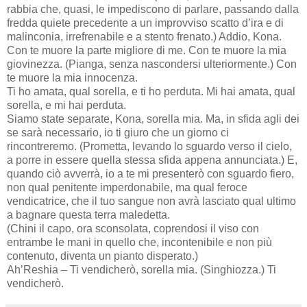
rabbia che, quasi, le impediscono di parlare, passando dalla
fredda quiete precedente a un improvviso scatto d’ira e di
malinconia, irrefrenabile e a stento frenato.) Addio, Kona.
Con te muore la parte migliore di me. Con te muore la mia
giovinezza. (Pianga, senza nascondersi ulteriormente.) Con
te muore la mia innocenza.
Ti ho amata, qual sorella, e ti ho perduta. Mi hai amata, qual
sorella, e mi hai perduta.
Siamo state separate, Kona, sorella mia. Ma, in sfida agli dei
se sarà necessario, io ti giuro che un giorno ci
rincontreremo. (Prometta, levando lo sguardo verso il cielo,
a porre in essere quella stessa sfida appena annunciata.) E,
quando ciò avverrà, io a te mi presenterò con sguardo fiero,
non qual penitente imperdonabile, ma qual feroce
vendicatrice, che il tuo sangue non avrà lasciato qual ultimo
a bagnare questa terra maledetta.
(Chini il capo, ora sconsolata, coprendosi il viso con
entrambe le mani in quello che, incontenibile e non più
contenuto, diventa un pianto disperato.)
Ah’Reshia – Ti vendicherò, sorella mia. (Singhiozza.) Ti
vendicherò.