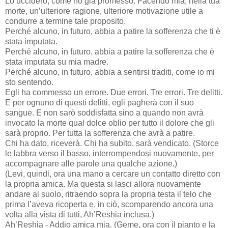
Lo ucciderò, come ho già promesso. Facendo mia, nella tua
morte, un’ulteriore ragione, ulteriore motivazione utile a
condurre a termine tale proposito.
Perché alcuno, in futuro, abbia a patire la sofferenza che ti è
stata imputata.
Perché alcuno, in futuro, abbia a patire la sofferenza che è
stata imputata su mia madre.
Perché alcuno, in futuro, abbia a sentirsi traditi, come io mi
sto sentendo.
Egli ha commesso un errore. Due errori. Tre errori. Tre delitti.
E per ognuno di questi delitti, egli pagherà con il suo
sangue. E non sarò soddisfatta sino a quando non avrà
invocato la morte qual dolce oblio per tutto il dolore che gli
sarà proprio. Per tutta la sofferenza che avrà a patire.
Chi ha dato, riceverà. Chi ha subito, sarà vendicato. (Storce
le labbra verso il basso, interrompendosi nuovamente, per
accompagnare alle parole una qualche azione.)
(Levi, quindi, ora una mano a cercare un contatto diretto con
la propria amica. Ma questa si lasci allora nuovamente
andare al suolo, ritraendo sopra la propria testa il telo che
prima l’aveva ricoperta e, in ciò, scomparendo ancora una
volta alla vista di tutti, Ah’Reshia inclusa.)
Ah’Reshia - Addio amica mia. (Geme, ora con il pianto e la