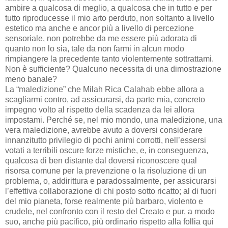
ambire a qualcosa di meglio, a qualcosa che in tutto e per
tutto riproducesse il mio arto perduto, non soltanto a livello
estetico ma anche e ancor più a livello di percezione
sensoriale, non potrebbe da me essere più adorata di
quanto non lo sia, tale da non farmi in alcun modo
rimpiangere la precedente tanto violentemente sottrattami.
Non è sufficiente? Qualcuno necessita di una dimostrazione
meno banale?
La “maledizione” che Milah Rica Calahab ebbe allora a
scagliarmi contro, ad assicurarsi, da parte mia, concreto
impegno volto al rispetto della scadenza da lei allora
impostami. Perché se, nel mio mondo, una maledizione, una
vera maledizione, avrebbe avuto a doversi considerare
innanzitutto privilegio di pochi animi corrotti, nell’essersi
votati a terribili oscure forze mistiche, e, in conseguenza,
qualcosa di ben distante dal doversi riconoscere qual
risorsa comune per la prevenzione o la risoluzione di un
problema, o, addirittura e paradossalmente, per assicurarsi
l’effettiva collaborazione di chi posto sotto ricatto; al di fuori
del mio pianeta, forse realmente più barbaro, violento e
crudele, nel confronto con il resto del Creato e pur, a modo
suo, anche più pacifico, più ordinario rispetto alla follia qui