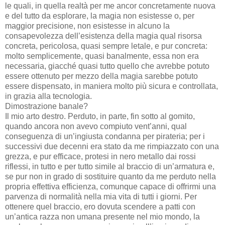
le quali, in quella realtà per me ancor concretamente nuova
e del tutto da esplorare, la magia non esistesse o, per
maggior precisione, non esistesse in alcuno la
consapevolezza dell’esistenza della magia qual risorsa
concreta, pericolosa, quasi sempre letale, e pur concreta:
molto semplicemente, quasi banalmente, essa non era
necessaria, giacché quasi tutto quello che avrebbe potuto
essere ottenuto per mezzo della magia sarebbe potuto
essere dispensato, in maniera molto più sicura e controllata,
in grazia alla tecnologia.
Dimostrazione banale?
Il mio arto destro. Perduto, in parte, fin sotto al gomito,
quando ancora non avevo compiuto vent’anni, qual
conseguenza di un’ingiusta condanna per pirateria; per i
successivi due decenni era stato da me rimpiazzato con una
grezza, e pur efficace, protesi in nero metallo dai rossi
riflessi, in tutto e per tutto simile al braccio di un’armatura e,
se pur non in grado di sostituire quanto da me perduto nella
propria effettiva efficienza, comunque capace di offrirmi una
parvenza di normalità nella mia vita di tutti i giorni. Per
ottenere quel braccio, ero dovuta scendere a patti con
un’antica razza non umana presente nel mio mondo, la