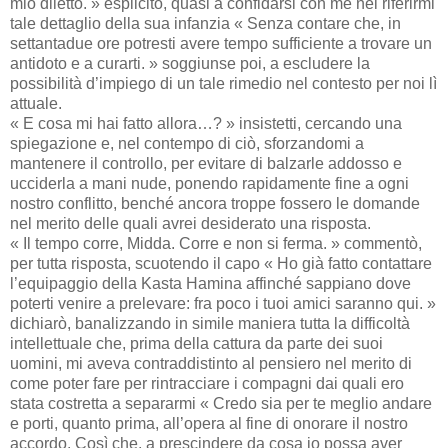
mio diletto. » esplicitò, quasi a confidarsi con me nel riferirmi
tale dettaglio della sua infanzia « Senza contare che, in
settantadue ore potresti avere tempo sufficiente a trovare un
antidoto e a curarti. » soggiunse poi, a escludere la
possibilità d’impiego di un tale rimedio nel contesto per noi lì
attuale.
« E cosa mi hai fatto allora…? » insistetti, cercando una
spiegazione e, nel contempo di ciò, sforzandomi a
mantenere il controllo, per evitare di balzarle addosso e
ucciderla a mani nude, ponendo rapidamente fine a ogni
nostro conflitto, benché ancora troppe fossero le domande
nel merito delle quali avrei desiderato una risposta.
« Il tempo corre, Midda. Corre e non si ferma. » commentò,
per tutta risposta, scuotendo il capo « Ho già fatto contattare
l’equipaggio della Kasta Hamina affinché sappiano dove
poterti venire a prelevare: fra poco i tuoi amici saranno qui. »
dichiarò, banalizzando in simile maniera tutta la difficoltà
intellettuale che, prima della cattura da parte dei suoi
uomini, mi aveva contraddistinto al pensiero nel merito di
come poter fare per rintracciare i compagni dai quali ero
stata costretta a separarmi « Credo sia per te meglio andare
e porti, quanto prima, all’opera al fine di onorare il nostro
accordo. Così che, a prescindere da cosa io possa aver