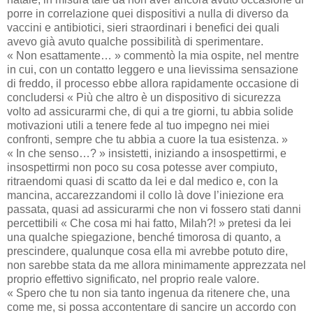
porre in correlazione quei dispositivi a nulla di diverso da
vaccini e antibiotici, sieri straordinari i benefici dei quali
avevo già avuto qualche possibilità di sperimentare.
« Non esattamente… » commentò la mia ospite, nel mentre
in cui, con un contatto leggero e una lievissima sensazione
di freddo, il processo ebbe allora rapidamente occasione di
concludersi « Più che altro è un dispositivo di sicurezza
volto ad assicurarmi che, di qui a tre giorni, tu abbia solide
motivazioni utili a tenere fede al tuo impegno nei miei
confronti, sempre che tu abbia a cuore la tua esistenza. »
« In che senso…? » insistetti, iniziando a insospettirmi, e
insospettirmi non poco su cosa potesse aver compiuto,
ritraendomi quasi di scatto da lei e dal medico e, con la
mancina, accarezzandomi il collo là dove l’iniezione era
passata, quasi ad assicurarmi che non vi fossero stati danni
percettibili « Che cosa mi hai fatto, Milah?! » pretesi da lei
una qualche spiegazione, benché timorosa di quanto, a
prescindere, qualunque cosa ella mi avrebbe potuto dire,
non sarebbe stata da me allora minimamente apprezzata nel
proprio effettivo significato, nel proprio reale valore.
« Spero che tu non sia tanto ingenua da ritenere che, una
come me, si possa accontentare di sancire un accordo con