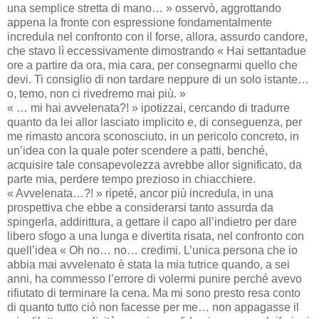
una semplice stretta di mano… » osservò, aggrottando
appena la fronte con espressione fondamentalmente
incredula nel confronto con il forse, allora, assurdo candore,
che stavo lì eccessivamente dimostrando « Hai settantadue
ore a partire da ora, mia cara, per consegnarmi quello che
devi. Ti consiglio di non tardare neppure di un solo istante…
o, temo, non ci rivedremo mai più. »
« … mi hai avvelenata?! » ipotizzai, cercando di tradurre
quanto da lei allor lasciato implicito e, di conseguenza, per
me rimasto ancora sconosciuto, in un pericolo concreto, in
un’idea con la quale poter scendere a patti, benché,
acquisire tale consapevolezza avrebbe allor significato, da
parte mia, perdere tempo prezioso in chiacchiere.
« Avvelenata…?! » ripeté, ancor più incredula, in una
prospettiva che ebbe a considerarsi tanto assurda da
spingerla, addirittura, a gettare il capo all’indietro per dare
libero sfogo a una lunga e divertita risata, nel confronto con
quell’idea « Oh no… no… credimi. L’unica persona che io
abbia mai avvelenato è stata la mia tutrice quando, a sei
anni, ha commesso l’errore di volermi punire perché avevo
rifiutato di terminare la cena. Ma mi sono presto resa conto
di quanto tutto ciò non facesse per me… non appagasse il