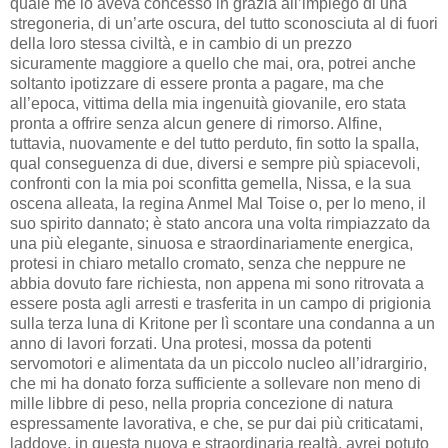
quale me lo aveva concesso in grazia all’impiego di una
stregoneria, di un’arte oscura, del tutto sconosciuta al di fuori
della loro stessa civiltà, e in cambio di un prezzo
sicuramente maggiore a quello che mai, ora, potrei anche
soltanto ipotizzare di essere pronta a pagare, ma che
all’epoca, vittima della mia ingenuità giovanile, ero stata
pronta a offrire senza alcun genere di rimorso. Alfine,
tuttavia, nuovamente e del tutto perduto, fin sotto la spalla,
qual conseguenza di due, diversi e sempre più spiacevoli,
confronti con la mia poi sconfitta gemella, Nissa, e la sua
oscena alleata, la regina Anmel Mal Toise o, per lo meno, il
suo spirito dannato; è stato ancora una volta rimpiazzato da
una più elegante, sinuosa e straordinariamente energica,
protesi in chiaro metallo cromato, senza che neppure ne
abbia dovuto fare richiesta, non appena mi sono ritrovata a
essere posta agli arresti e trasferita in un campo di prigionia
sulla terza luna di Kritone per lì scontare una condanna a un
anno di lavori forzati. Una protesi, mossa da potenti
servomotori e alimentata da un piccolo nucleo all’idrargirio,
che mi ha donato forza sufficiente a sollevare non meno di
mille libbre di peso, nella propria concezione di natura
espressamente lavorativa, e che, se pur dai più criticatami,
laddove, in questa nuova e straordinaria realtà, avrei potuto