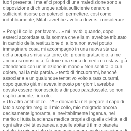
fuori presente, i malefici propri di una maledizione sono a
disposizione di chiunque abbia sufficiente denaro e
sufficienti risorse per poterseli permettere, così come,
indubbiamente, Milah avrebbe avuto a doversi considerare.
« Porgi il collo, per favore… » mi invitò, quando, dopo
esserci accordate sulla somma che ella mi avrebbe tributato
in cambio della restituzione di allora non avrei potuto
immaginare cosa, mi accompagnò in una nuova stanza
della propria smisurata torre, del proprio grattacielo, a me
ancora sconosciuta, là dove una sorta di medico ci stava già
attendendo con un’iniezione in mano « Non sentirai alcun
dolore, hai la mia parola. » tentò di rincuorarmi, benché
associarla a un qualunque tentativo volto a rassicurarmi,
dopo quanto già mi aveva imposto per giorni, avrebbe
dovuto essere riconosciuto a dir poco paradossale, se non,
esplicitamente, ridicolo.
« Un altro antibiotico…?! » domandai nel piegare il capo di
lato a scoprire meglio il mio collo, mio malgrado ancora
decisamente ignorante, e inevitabilmente ingenua, nel
merito di tutta la scienza medica propria di quella civiltà, e di
ogni altra civiltà estranea a quelle abitanti il mio pianeta
natale, in misura tale da non aver ancora avuto occasione di