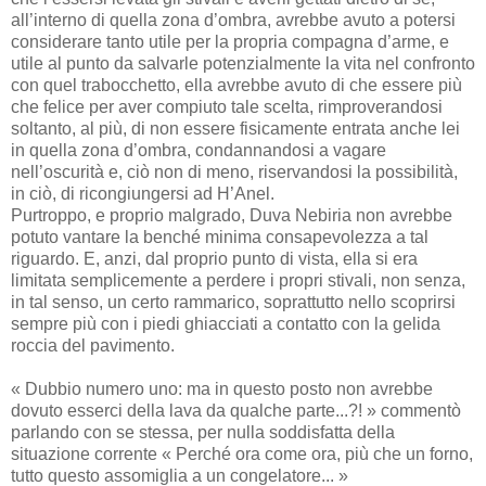
all’interno di quella zona d’ombra, avrebbe avuto a potersi
considerare tanto utile per la propria compagna d’arme, e
utile al punto da salvarle potenzialmente la vita nel confronto
con quel trabocchetto, ella avrebbe avuto di che essere più
che felice per aver compiuto tale scelta, rimproverandosi
soltanto, al più, di non essere fisicamente entrata anche lei
in quella zona d’ombra, condannandosi a vagare
nell’oscurità e, ciò non di meno, riservandosi la possibilità,
in ciò, di ricongiungersi ad H’Anel.
Purtroppo, e proprio malgrado, Duva Nebiria non avrebbe
potuto vantare la benché minima consapevolezza a tal
riguardo. E, anzi, dal proprio punto di vista, ella si era
limitata semplicemente a perdere i propri stivali, non senza,
in tal senso, un certo rammarico, soprattutto nello scoprirsi
sempre più con i piedi ghiacciati a contatto con la gelida
roccia del pavimento.
« Dubbio numero uno: ma in questo posto non avrebbe
dovuto esserci della lava da qualche parte...?! » commentò
parlando con se stessa, per nulla soddisfatta della
situazione corrente « Perché ora come ora, più che un forno,
tutto questo assomiglia a un congelatore... »