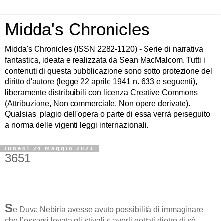
Midda's Chronicles
Midda's Chronicles (ISSN 2282-1120) - Serie di narrativa
fantastica, ideata e realizzata da Sean MacMalcom. Tutti i
contenuti di questa pubblicazione sono sotto protezione del
diritto d'autore (legge 22 aprile 1941 n. 633 e seguenti),
liberamente distribuibili con licenza Creative Commons
(Attribuzione, Non commerciale, Non opere derivate).
Qualsiasi plagio dell'opera o parte di essa verrà perseguito
a norma delle vigenti leggi internazionali.
lunedì 24 maggio 2021
3651
S
e Duva Nebiria avesse avuto possibilità di immaginare
che l’essersi levata gli stivali e averli gettati dietro di sé,