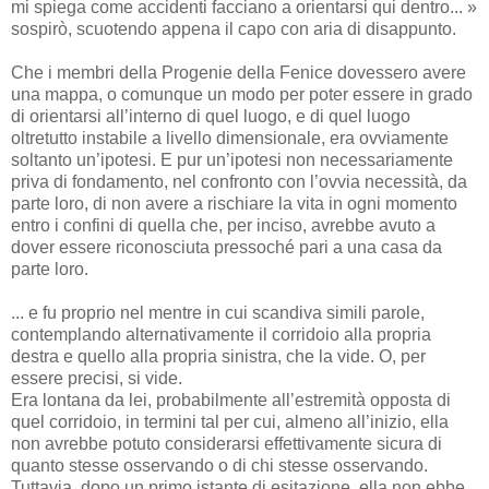
mi spiega come accidenti facciano a orientarsi qui dentro... »
sospirò, scuotendo appena il capo con aria di disappunto.
Che i membri della Progenie della Fenice dovessero avere
una mappa, o comunque un modo per poter essere in grado
di orientarsi all’interno di quel luogo, e di quel luogo
oltretutto instabile a livello dimensionale, era ovviamente
soltanto un’ipotesi. E pur un’ipotesi non necessariamente
priva di fondamento, nel confronto con l’ovvia necessità, da
parte loro, di non avere a rischiare la vita in ogni momento
entro i confini di quella che, per inciso, avrebbe avuto a
dover essere riconosciuta pressoché pari a una casa da
parte loro.
... e fu proprio nel mentre in cui scandiva simili parole,
contemplando alternativamente il corridoio alla propria
destra e quello alla propria sinistra, che la vide. O, per
essere precisi, si vide.
Era lontana da lei, probabilmente all’estremità opposta di
quel corridoio, in termini tal per cui, almeno all’inizio, ella
non avrebbe potuto considerarsi effettivamente sicura di
quanto stesse osservando o di chi stesse osservando.
Tuttavia, dopo un primo istante di esitazione, ella non ebbe