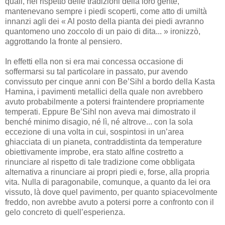
quali, nel rispetto delle tradizioni della loro gente,
mantenevano sempre i piedi scoperti, come atto di umiltà
innanzi agli dei « Al posto della pianta dei piedi avranno
quantomeno uno zoccolo di un paio di dita... » ironizzò,
aggrottando la fronte al pensiero.
In effetti ella non si era mai concessa occasione di
soffermarsi su tal particolare in passato, pur avendo
convissuto per cinque anni con Be’Sihl a bordo della Kasta
Hamina, i pavimenti metallici della quale non avrebbero
avuto probabilmente a potersi fraintendere propriamente
temperati. Eppure Be’Sihl non aveva mai dimostrato il
benché minimo disagio, né lì, né altrove... con la sola
eccezione di una volta in cui, sospintosi in un’area
ghiacciata di un pianeta, contraddistinta da temperature
obiettivamente improbe, era stato alfine costretto a
rinunciare al rispetto di tale tradizione come obbligata
alternativa a rinunciare ai propri piedi e, forse, alla propria
vita. Nulla di paragonabile, comunque, a quanto da lei ora
vissuto, là dove quel pavimento, per quanto spiacevolmente
freddo, non avrebbe avuto a potersi porre a confronto con il
gelo concreto di quell’esperienza.