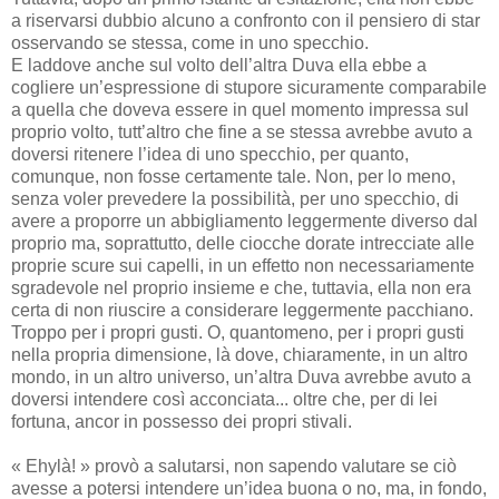
a riservarsi dubbio alcuno a confronto con il pensiero di star
osservando se stessa, come in uno specchio.
E laddove anche sul volto dell’altra Duva ella ebbe a
cogliere un’espressione di stupore sicuramente comparabile
a quella che doveva essere in quel momento impressa sul
proprio volto, tutt’altro che fine a se stessa avrebbe avuto a
doversi ritenere l’idea di uno specchio, per quanto,
comunque, non fosse certamente tale. Non, per lo meno,
senza voler prevedere la possibilità, per uno specchio, di
avere a proporre un abbigliamento leggermente diverso dal
proprio ma, soprattutto, delle ciocche dorate intrecciate alle
proprie scure sui capelli, in un effetto non necessariamente
sgradevole nel proprio insieme e che, tuttavia, ella non era
certa di non riuscire a considerare leggermente pacchiano.
Troppo per i propri gusti. O, quantomeno, per i propri gusti
nella propria dimensione, là dove, chiaramente, in un altro
mondo, in un altro universo, un’altra Duva avrebbe avuto a
doversi intendere così acconciata... oltre che, per di lei
fortuna, ancor in possesso dei propri stivali.
« Ehylà! » provò a salutarsi, non sapendo valutare se ciò
avesse a potersi intendere un’idea buona o no, ma, in fondo,