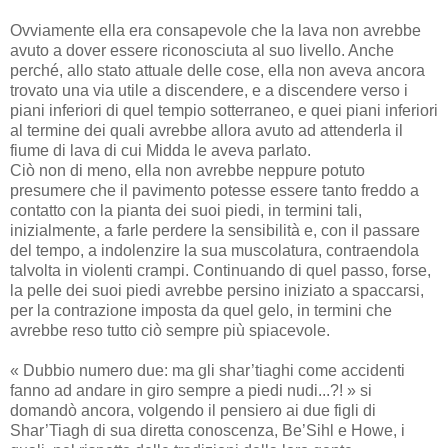
Ovviamente ella era consapevole che la lava non avrebbe
avuto a dover essere riconosciuta al suo livello. Anche
perché, allo stato attuale delle cose, ella non aveva ancora
trovato una via utile a discendere, e a discendere verso i
piani inferiori di quel tempio sotterraneo, e quei piani inferiori
al termine dei quali avrebbe allora avuto ad attenderla il
fiume di lava di cui Midda le aveva parlato.
Ciò non di meno, ella non avrebbe neppure potuto
presumere che il pavimento potesse essere tanto freddo a
contatto con la pianta dei suoi piedi, in termini tali,
inizialmente, a farle perdere la sensibilità e, con il passare
del tempo, a indolenzire la sua muscolatura, contraendola
talvolta in violenti crampi. Continuando di quel passo, forse,
la pelle dei suoi piedi avrebbe persino iniziato a spaccarsi,
per la contrazione imposta da quel gelo, in termini che
avrebbe reso tutto ciò sempre più spiacevole.
« Dubbio numero due: ma gli shar’tiaghi come accidenti
fanno ad andare in giro sempre a piedi nudi...?! » si
domandò ancora, volgendo il pensiero ai due figli di
Shar’Tiagh di sua diretta conoscenza, Be’Sihl e Howe, i