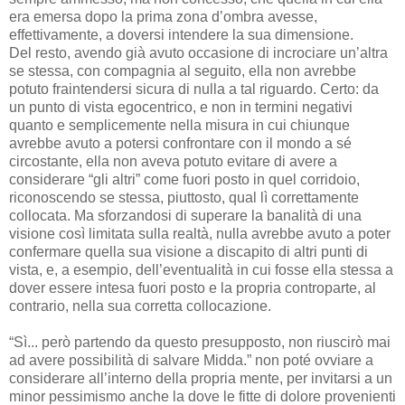
era emersa dopo la prima zona d’ombra avesse,
effettivamente, a doversi intendere la sua dimensione.
Del resto, avendo già avuto occasione di incrociare un’altra
se stessa, con compagnia al seguito, ella non avrebbe
potuto fraintendersi sicura di nulla a tal riguardo. Certo: da
un punto di vista egocentrico, e non in termini negativi
quanto e semplicemente nella misura in cui chiunque
avrebbe avuto a potersi confrontare con il mondo a sé
circostante, ella non aveva potuto evitare di avere a
considerare “gli altri” come fuori posto in quel corridoio,
riconoscendo se stessa, piuttosto, qual lì correttamente
collocata. Ma sforzandosi di superare la banalità di una
visione così limitata sulla realtà, nulla avrebbe avuto a poter
confermare quella sua visione a discapito di altri punti di
vista, e, a esempio, dell’eventualità in cui fosse ella stessa a
dover essere intesa fuori posto e la propria controparte, al
contrario, nella sua corretta collocazione.
“Sì... però partendo da questo presupposto, non riuscirò mai
ad avere possibilità di salvare Midda.” non poté ovviare a
considerare all’interno della propria mente, per invitarsi a un
minor pessimismo anche la dove le fitte di dolore provenienti