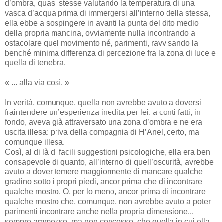
d’ombra, quasi stesse valutando la temperatura di una
vasca d’acqua prima di immergersi all’interno della stessa,
ella ebbe a sospingere in avanti la punta del dito medio
della propria mancina, ovviamente nulla incontrando a
ostacolare quel movimento né, parimenti, ravvisando la
benché minima differenza di percezione fra la zona di luce e
quella di tenebra.
« ... alla via così. »
In verità, comunque, quella non avrebbe avuto a doversi
fraintendere un’esperienza inedita per lei: a conti fatti, in
fondo, aveva già attraversato una zona d’ombra e ne era
uscita illesa: priva della compagnia di H’Anel, certo, ma
comunque illesa.
Così, al di là di facili suggestioni psicologiche, ella era ben
consapevole di quanto, all’interno di quell’oscurità, avrebbe
avuto a dover temere maggiormente di mancare qualche
gradino sotto i propri piedi, ancor prima che di incontrare
qualche mostro. O, per lo meno, ancor prima di incontrare
qualche mostro che, comunque, non avrebbe avuto a poter
parimenti incontrare anche nella propria dimensione...
sempre ammesso, ma non concesso, che quella in cui ella