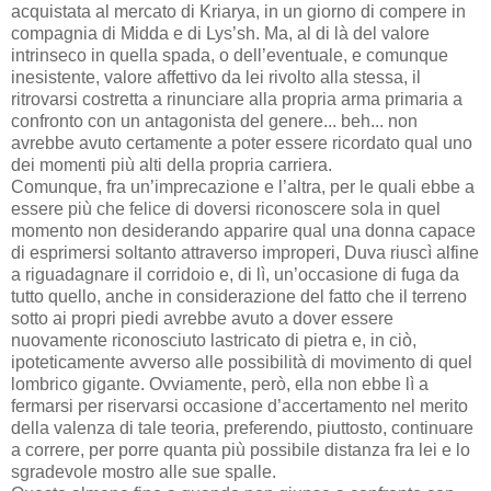
acquistata al mercato di Kriarya, in un giorno di compere in
compagnia di Midda e di Lys’sh. Ma, al di là del valore
intrinseco in quella spada, o dell’eventuale, e comunque
inesistente, valore affettivo da lei rivolto alla stessa, il
ritrovarsi costretta a rinunciare alla propria arma primaria a
confronto con un antagonista del genere... beh... non
avrebbe avuto certamente a poter essere ricordato qual uno
dei momenti più alti della propria carriera.
Comunque, fra un’imprecazione e l’altra, per le quali ebbe a
essere più che felice di doversi riconoscere sola in quel
momento non desiderando apparire qual una donna capace
di esprimersi soltanto attraverso improperi, Duva riuscì alfine
a riguadagnare il corridoio e, di lì, un’occasione di fuga da
tutto quello, anche in considerazione del fatto che il terreno
sotto ai propri piedi avrebbe avuto a dover essere
nuovamente riconosciuto lastricato di pietra e, in ciò,
ipoteticamente avverso alle possibilità di movimento di quel
lombrico gigante. Ovviamente, però, ella non ebbe lì a
fermarsi per riservarsi occasione d’accertamento nel merito
della valenza di tale teoria, preferendo, piuttosto, continuare
a correre, per porre quanta più possibile distanza fra lei e lo
sgradevole mostro alle sue spalle.