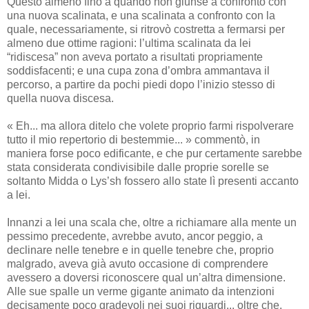
Questo almeno fino a quando non giunse a confronto con
una nuova scalinata, e una scalinata a confronto con la
quale, necessariamente, si ritrovò costretta a fermarsi per
almeno due ottime ragioni: l’ultima scalinata da lei
“ridiscesa” non aveva portato a risultati propriamente
soddisfacenti; e una cupa zona d’ombra ammantava il
percorso, a partire da pochi piedi dopo l’inizio stesso di
quella nuova discesa.
« Eh... ma allora ditelo che volete proprio farmi rispolverare
tutto il mio repertorio di bestemmie... » commentò, in
maniera forse poco edificante, e che pur certamente sarebbe
stata considerata condivisibile dalle proprie sorelle se
soltanto Midda o Lys’sh fossero allo state lì presenti accanto
a lei.
Innanzi a lei una scala che, oltre a richiamare alla mente un
pessimo precedente, avrebbe avuto, ancor peggio, a
declinare nelle tenebre e in quelle tenebre che, proprio
malgrado, aveva già avuto occasione di comprendere
avessero a doversi riconoscere qual un’altra dimensione.
Alle sue spalle un verme gigante animato da intenzioni
decisamente poco gradevoli nei suoi riguardi... oltre che,