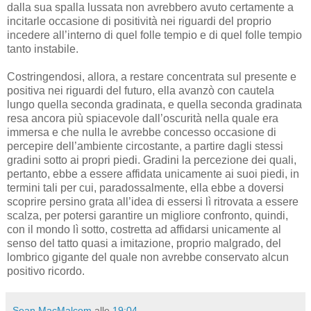
dalla sua spalla lussata non avrebbero avuto certamente a
incitarle occasione di positività nei riguardi del proprio
incedere all’interno di quel folle tempio e di quel folle tempio
tanto instabile.
Costringendosi, allora, a restare concentrata sul presente e
positiva nei riguardi del futuro, ella avanzò con cautela
lungo quella seconda gradinata, e quella seconda gradinata
resa ancora più spiacevole dall’oscurità nella quale era
immersa e che nulla le avrebbe concesso occasione di
percepire dell’ambiente circostante, a partire dagli stessi
gradini sotto ai propri piedi. Gradini la percezione dei quali,
pertanto, ebbe a essere affidata unicamente ai suoi piedi, in
termini tali per cui, paradossalmente, ella ebbe a doversi
scoprire persino grata all’idea di essersi lì ritrovata a essere
scalza, per potersi garantire un migliore confronto, quindi,
con il mondo lì sotto, costretta ad affidarsi unicamente al
senso del tatto quasi a imitazione, proprio malgrado, del
lombrico gigante del quale non avrebbe conservato alcun
positivo ricordo.
Sean MacMalcom
alle
19:04