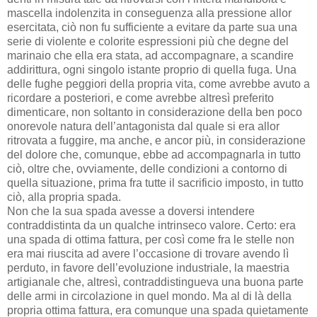
mascella indolenzita in conseguenza alla pressione allor
esercitata, ciò non fu sufficiente a evitare da parte sua una
serie di violente e colorite espressioni più che degne del
marinaio che ella era stata, ad accompagnare, a scandire
addirittura, ogni singolo istante proprio di quella fuga. Una
delle fughe peggiori della propria vita, come avrebbe avuto a
ricordare a posteriori, e come avrebbe altresì preferito
dimenticare, non soltanto in considerazione della ben poco
onorevole natura dell’antagonista dal quale si era allor
ritrovata a fuggire, ma anche, e ancor più, in considerazione
del dolore che, comunque, ebbe ad accompagnarla in tutto
ciò, oltre che, ovviamente, delle condizioni a contorno di
quella situazione, prima fra tutte il sacrificio imposto, in tutto
ciò, alla propria spada.
Non che la sua spada avesse a doversi intendere
contraddistinta da un qualche intrinseco valore. Certo: era
una spada di ottima fattura, per così come fra le stelle non
era mai riuscita ad avere l’occasione di trovare avendo lì
perduto, in favore dell’evoluzione industriale, la maestria
artigianale che, altresì, contraddistingueva una buona parte
delle armi in circolazione in quel mondo. Ma al di là della
propria ottima fattura, era comunque una spada quietamente