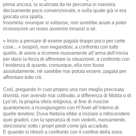
prima ancora, la scalinata da lei percorsa in maniera
decisamente poco convenzionale, e sulla quale già si era
giocata una spalla.
Insomma: ovunque si voltasse, non avrebbe avuto a poter
riconoscere un roseo avvenire innanzi a sé.
« Inizio a pensare di essere pagata troppo poco per certe
cose... » sospirò, non negandosi, a confronto con tutto
quello, di avere a ricorrere nuovamente all’arma dell’ironia
per darsi la forza di affrontare la situazione, a confronto con
l’evidenza di quanto, comunque, ella non fosse
assolutamente, né sarebbe mai potuta essere, pagata per
affrontare tutto ciò.
Così, pregando in cuor proprio una non meglio precisata
divinità, non avendo mai coltivato, a differenza di Midda o di
Lys’sh, la propria sfera religiosa, al fine di riuscire
quantomeno a ricongiungersi con H’Anel all’interno di
quelle tenebre; Duva Nebiria ebbe a iniziare a ridiscendere
quei gradini, con la speranza di non vederli, nuovamente,
sbriciolarsi sotto i propri piedi come già accaduto.
E quando si ritrovò a confronto con il confine della zona