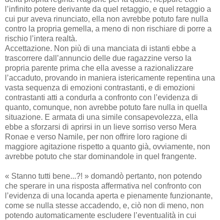
l’infinito potere derivante da quel retaggio, e quel retaggio a
cui pur aveva rinunciato, ella non avrebbe potuto fare nulla
contro la propria gemella, a meno di non rischiare di porre a
rischio l’intera realtà.
Accettazione. Non più di una manciata di istanti ebbe a
trascorrere dall’annuncio delle due ragazzine verso la
propria parente prima che ella avesse a razionalizzare
l’accaduto, provando in maniera istericamente repentina una
vasta sequenza di emozioni contrastanti, e di emozioni
contrastanti atti a condurla a confronto con l’evidenza di
quanto, comunque, non avrebbe potuto fare nulla in quella
situazione. E armata di una simile consapevolezza, ella
ebbe a sforzarsi di aprirsi in un lieve sorriso verso Mera
Ronae e verso Namile, per non offrire loro ragione di
maggiore agitazione rispetto a quanto già, ovviamente, non
avrebbe potuto che star dominandole in quel frangente.
« Stanno tutti bene...?! » domandò pertanto, non potendo
che sperare in una risposta affermativa nel confronto con
l’evidenza di una locanda aperta e pienamente funzionante,
come se nulla stesse accadendo, e, ciò non di meno, non
potendo automaticamente escludere l’eventualità in cui