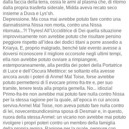
dalla faccia della terra, ossia le armi al plasma che, di ritorno
dalla propria trasferta siderale, Midda aveva recato seco
insieme a Duva e Lys’sh.
Depressione. Ma cosa mai avrebbe potuto fare contro una
dannatissima Nissa non morta, contro una Nissa
ritornata...?! Thyres! All’Ucciditrice di Dei quella situazione
improvvisamente non avrebbe potuto che risultare persino
peggiore rispetto all’idea dei dodici titani a porre assedio a
Kriarya. E, proprio malgrado, benché tale evento avesse a
doversi riconoscere il migliore occorsole negli ultimi tempi,
ella non avrebbe potuto ovviare a rimpiangere,
estemporaneamente, alla perdita dei poteri della Portatrice
di Luce e dell’Oscura Mietitrice: se soltanto ella avesse
ancora avuto i poteri di Anmel Mal Toise, forse avrebbe
potuto permettersi di lì evocare primo-fra-tre e, per suo
tramite, tenere testa alla propria gemella. No... idiozia!
Primo-fra-tre non avrebbe mai potuto fare nulla contro Nissa
per la stessa ragione per la quale, all’epoca in cui ancora
serviva Anmel Mal Toise, non aveva potuto fare nulla contro
di lei, novecentoundicesima sposa di Desmair e, in questo,
nuora della stessa Anmel: un vicario non avrebbe mai potuto
rivolgere i propri poteri contro un membro della famiglia
della propria regina. Ragione per la quale, neppure con