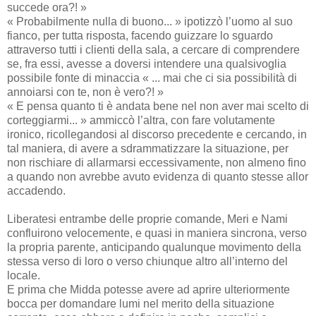
succede ora?! »
« Probabilmente nulla di buono... » ipotizzò l’uomo al suo
fianco, per tutta risposta, facendo guizzare lo sguardo
attraverso tutti i clienti della sala, a cercare di comprendere
se, fra essi, avesse a doversi intendere una qualsivoglia
possibile fonte di minaccia « ... mai che ci sia possibilità di
annoiarsi con te, non è vero?! »
« E pensa quanto ti è andata bene nel non aver mai scelto di
corteggiarmi... » ammiccò l’altra, con fare volutamente
ironico, ricollegandosi al discorso precedente e cercando, in
tal maniera, di avere a sdrammatizzare la situazione, per
non rischiare di allarmarsi eccessivamente, non almeno fino
a quando non avrebbe avuto evidenza di quanto stesse allor
accadendo.
Liberatesi entrambe delle proprie comande, Meri e Nami
confluirono velocemente, e quasi in maniera sincrona, verso
la propria parente, anticipando qualunque movimento della
stessa verso di loro o verso chiunque altro all’interno del
locale.
E prima che Midda potesse avere ad aprire ulteriormente
bocca per domandare lumi nel merito della situazione