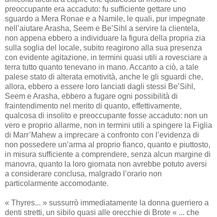
preoccupante era accaduto: fu sufficiente gettare uno
sguardo a Mera Ronae e a Namile, le quali, pur impegnate
nell’aiutare Arasha, Seem e Be’Sihl a servire la clientela,
non appena ebbero a individuare la figura della propria zia
sulla soglia del locale, subito reagirono alla sua presenza
con evidente agitazione, in termini quasi utili a rovesciare a
terra tutto quanto tenevano in mano. Accanto a ciò, a tale
palese stato di alterata emotività, anche le gli sguardi che,
allora, ebbero a essere loro lanciati dagli stessi Be’Sihl,
Seem e Arasha, ebbero a fugare ogni possibilità di
fraintendimento nel merito di quanto, effettivamente,
qualcosa di insolito e preoccupante fosse accaduto: non un
vero e proprio allarme, non in termini utili a spingere la Figlia
di Marr’Mahew a imprecare a confronto con l’evidenza di
non possedere un’arma al proprio fianco, quanto e piuttosto,
in misura sufficiente a comprendere, senza alcun margine di
manovra, quanto la loro giornata non avrebbe potuto aversi
a considerare conclusa, malgrado l’orario non
particolarmente accomodante.
« Thyres... » sussurrò immediatamente la donna guerriero a
denti stretti, un sibilo quasi alle orecchie di Brote « ... che