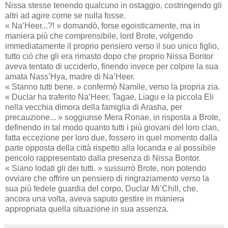
Nissa stesse tenendo qualcuno in ostaggio, costringendo gli
altri ad agire come se nulla fosse.
« Na’Heer...?! » domandò, forse egoisticamente, ma in
maniera più che comprensibile, lord Brote, volgendo
immediatamente il proprio pensiero verso il suo unico figlio,
tutto ciò che gli era rimasto dopo che proprio Nissa Bontor
aveva tentato di ucciderlo, finendo invece per colpire la sua
amata Nass’Hya, madre di Na’Heer.
« Stanno tutti bene. » confermò Namile, verso la propria zia.
« Duclar ha traferito Na’Heer, Tagae, Liagu e la piccola Eli
nella vecchia dimora della famiglia di Arasha, per
precauzione... » soggiunse Mera Ronae, in risposta a Brote,
definendo in tal modo quanto tutti i più giovani del loro clan,
fatta eccezione per loro due, fossero in quel momento dalla
parte opposta della città rispetto alla locanda e al possibile
pericolo rappresentato dalla presenza di Nissa Bontor.
« Siano lodati gli dei tutti. » sussurrò Brote, non potendo
ovviare che offrire un pensiero di ringraziamento verso la
sua più fedele guardia del corpo, Duclar Mi’Chill, che,
ancora una volta, aveva saputo gestire in maniera
appropriata quella situazione in sua assenza.