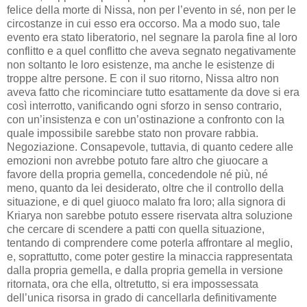
felice della morte di Nissa, non per l’evento in sé, non per le
circostanze in cui esso era occorso. Ma a modo suo, tale
evento era stato liberatorio, nel segnare la parola fine al loro
conflitto e a quel conflitto che aveva segnato negativamente
non soltanto le loro esistenze, ma anche le esistenze di
troppe altre persone. E con il suo ritorno, Nissa altro non
aveva fatto che ricominciare tutto esattamente da dove si era
così interrotto, vanificando ogni sforzo in senso contrario,
con un’insistenza e con un’ostinazione a confronto con la
quale impossibile sarebbe stato non provare rabbia.
Negoziazione. Consapevole, tuttavia, di quanto cedere alle
emozioni non avrebbe potuto fare altro che giuocare a
favore della propria gemella, concedendole né più, né
meno, quanto da lei desiderato, oltre che il controllo della
situazione, e di quel giuoco malato fra loro; alla signora di
Kriarya non sarebbe potuto essere riservata altra soluzione
che cercare di scendere a patti con quella situazione,
tentando di comprendere come poterla affrontare al meglio,
e, soprattutto, come poter gestire la minaccia rappresentata
dalla propria gemella, e dalla propria gemella in versione
ritornata, ora che ella, oltretutto, si era impossessata
dell’unica risorsa in grado di cancellarla definitivamente