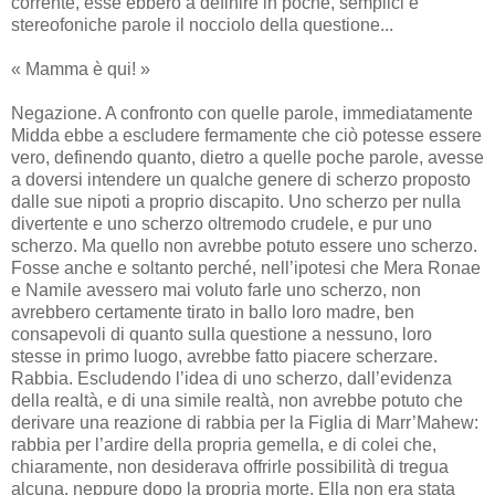
corrente, esse ebbero a definire in poche, semplici e
stereofoniche parole il nocciolo della questione...
« Mamma è qui! »
Negazione. A confronto con quelle parole, immediatamente
Midda ebbe a escludere fermamente che ciò potesse essere
vero, definendo quanto, dietro a quelle poche parole, avesse
a doversi intendere un qualche genere di scherzo proposto
dalle sue nipoti a proprio discapito. Uno scherzo per nulla
divertente e uno scherzo oltremodo crudele, e pur uno
scherzo. Ma quello non avrebbe potuto essere uno scherzo.
Fosse anche e soltanto perché, nell’ipotesi che Mera Ronae
e Namile avessero mai voluto farle uno scherzo, non
avrebbero certamente tirato in ballo loro madre, ben
consapevoli di quanto sulla questione a nessuno, loro
stesse in primo luogo, avrebbe fatto piacere scherzare.
Rabbia. Escludendo l’idea di uno scherzo, dall’evidenza
della realtà, e di una simile realtà, non avrebbe potuto che
derivare una reazione di rabbia per la Figlia di Marr’Mahew:
rabbia per l’ardire della propria gemella, e di colei che,
chiaramente, non desiderava offrirle possibilità di tregua
alcuna, neppure dopo la propria morte. Ella non era stata