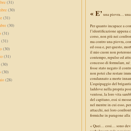
mbre
(31)
mbre
(30)
« E’
una piovra… una 
re
(31)
mbre
(30)
Per quanto incapace a com
l’identificazione appena c
to
(31)
corso, non più nei confron
o
(31)
ma contro una piovra, com
ed ossa e, per questo, mort
no
(30)
il mio cuore non poterono 
io
(31)
contempo, repulso ed attr
concesso di formulare, né p
e
(30)
fosse stato negato il contr
o
(30)
non potei che restare imm
condannato a morte innanz
aio
(28)
L’equipaggio del brigantin
laddove nella propria posi
ventose, la loro vita sare
del capitano, essi si mosse
nel mentre in cui esso, pe
attacchi, nei loro confron
formiche in paragone alla
« Quei… cosi… sono devas
verbalmente tale pensiero