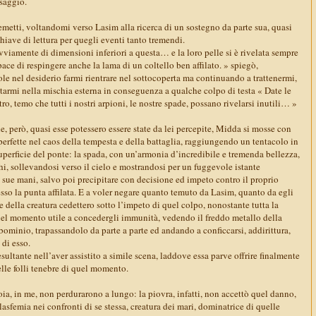
saggio.
metti, voltandomi verso Lasim alla ricerca di un sostegno da parte sua, quasi
chiave di lettura per quegli eventi tanto tremendi.
viamente di dimensioni inferiori a questa… e la loro pelle si è rivelata sempre
ace di respingere anche la lama di un coltello ben affilato. » spiegò,
le nel desiderio farmi rientrare nel sottocoperta ma continuando a trattenermi,
ttarmi nella mischia esterna in conseguenza a qualche colpo di testa « Date le
o, temo che tutti i nostri arpioni, le nostre spade, possano rivelarsi inutili… »
e, però, quasi esse potessero essere state da lei percepite, Midda si mosse con
erfette nel caos della tempesta e della battaglia, raggiungendo un tentacolo in
perficie del ponte: la spada, con un’armonia d’incredibile e tremenda bellezza,
chi, sollevandosi verso il cielo e mostrandosi per un fuggevole istante
sue mani, salvo poi precipitare con decisione ed impeto contro il proprio
sso la punta affilata. E a voler negare quanto temuto da Lasim, quanto da egli
ne della creatura cedettero sotto l’impeto di quel colpo, nonostante tutta la
 quel momento utile a concedergli immunità, vedendo il freddo metallo della
bominio, trapassandolo da parte a parte ed andando a conficcarsi, addirittura,
 di esso.
 esultante nell’aver assistito a simile scena, laddove essa parve offrire finalmente
lle folli tenebre di quel momento.
oia, in me, non perdurarono a lungo: la piovra, infatti, non accettò quel danno,
lasfemia nei confronti di se stessa, creatura dei mari, dominatrice di quelle