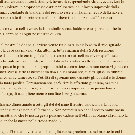
ali noi eravamo intrusi, stranieri, invasori: sorprendendo chiunque, inclusa la
on violenza le proprie stesse carni per liberarsi dal blocco impostole dalla
ma, grondante di brandelli del proprio essere, infissa nel legno della nave e,
ventando il proprio tentacolo ora libero in opposizione all’avversaria.
, sconvolto nell’aver assistito a simile scena, laddove essa parve definire la
 il termine di ogni possibilità di vita.
el mostro, la donna guerriero venne trascinata in cielo sotto il mio sguardo,
la di pezza priva di vita: attoniti, tutti i marinai della S’Ash restarono
e da quanto lo ero io già da lungo tempo ormai, nell’osservare quella scena,
he potesse essere reale, rifiutandola nel significato altrimenti celato in essa. E
o, posto in prima fila fra i propri uomini a combattere con non meno vigore, con
on avesse fatto la mercenaria fino a quel momento, si zittì, quasi in dubbio
re ancora incitamento, sull’utilità di spronare nuovamente gli uomini e le donne
ià tante perdite. Fortunatamente, però, simile affrettato giudizio, nei suoi
amente negato laddove, con nuova enfasi si impose di non permettere a
 luogo, di accogliere inerme una fine forse già scritta.
aremo dimostrando a tutti gli dei del mare il nostro valore, non la nostra
ettandosi nuovamente all’attacco « Non permettiamo che il nostro nome possa
ermettiamo che le nostra gesta possano cadere nell’oblio: abbiamo affrontato la
o anche la morte nello stesso modo! »
ui quell’inno alla vita ed alla battaglia venne proclamato, nel mentre in cui il