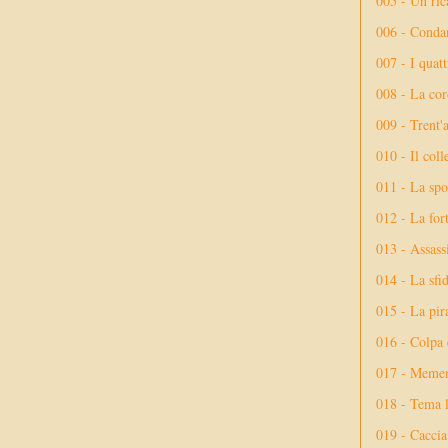
005 - Un rica
006 - Conda
007 - I quatt
008 - La cor
009 - Trent'
010 - Il coll
011 - La spo
012 - La fort
013 - Assassi
014 - La sfid
015 - La pir
016 - Colpa 
017 - Meme
018 - Tema l
019 - Caccia