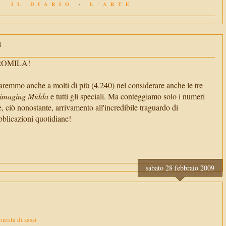
IL DIARIO
-
L'ARTE
i
TROMILA!
aremmo anche a molti di più (4.240) nel considerare anche le tre
imaging Midda
e tutti gli speciali. Ma conteggiamo solo i numeri
e, ciò nonostante, arrivamento all'incredibile traguardo di
cazioni quotidiane!
sabato 28 febbraio 2009
onista di sassi