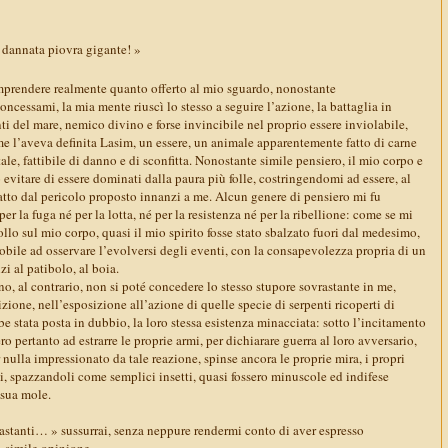
dannata piovra gigante! »
prendere realmente quanto offerto al mio sguardo, nonostante
oncessami, la mia mente riuscì lo stesso a seguire l’azione, la battaglia in
ti del mare, nemico divino e forse invincibile nel proprio essere inviolabile,
e l’aveva definita Lasim, un essere, un animale apparentemente fatto di carne
ale, fattibile di danno e di sconfitta. Nonostante simile pensiero, il mio corpo e
evitare di essere dominati dalla paura più folle, costringendomi ad essere, al
atto dal pericolo proposto innanzi a me. Alcun genere di pensiero mi fu
er la fuga né per la lotta, né per la resistenza né per la ribellione: come se mi
ollo sul mio corpo, quasi il mio spirito fosse stato sbalzato fuori dal medesimo,
obile ad osservare l’evolversi degli eventi, con la consapevolezza propria di un
i al patibolo, al boia.
o, al contrario, non si poté concedere lo stesso stupore sovrastante in me,
zione, nell’esposizione all’azione di quelle specie di serpenti ricoperti di
bbe stata posta in dubbio, la loro stessa esistenza minacciata: sotto l’incitamento
ro pertanto ad estrarre le proprie armi, per dichiarare guerra al loro avversario,
r nulla impressionato da tale reazione, spinse ancora le proprie mira, i propri
ti, spazzandoli come semplici insetti, quasi fossero minuscole ed indifese
 sua mole.
tanti… » sussurrai, senza neppure rendermi conto di aver espresso
, simile opinione.