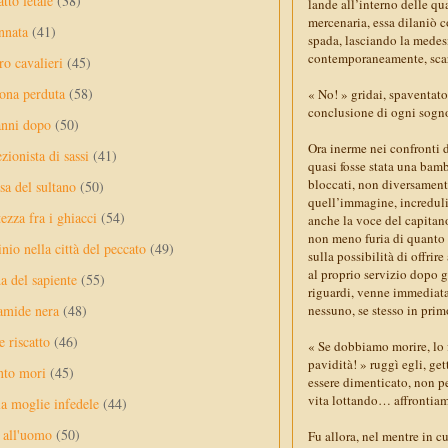
tto letale
(38)
lande all’interno delle qu
mercenaria, essa dilaniò c
nnata
(41)
spada, lasciando la medesi
contemporaneamente, scara
ro cavalieri
(45)
ona perduta
(58)
« No! » gridai, spaventato
conclusione di ogni sogno,
anni dopo
(50)
Ora inerme nei confronti d
ezionista di sassi
(41)
quasi fosse stata una bambo
bloccati, non diversament
sa del sultano
(50)
quell’immagine, increduli c
ezza fra i ghiacci
(54)
anche la voce del capitan
non meno furia di quanto n
nio nella città del peccato
(49)
sulla possibilità di offri
al proprio servizio dopo g
a del sapiente
(55)
riguardi, venne immediat
amide nera
(48)
nessuno, se stesso in primo
e riscatto
(46)
« Se dobbiamo morire, lo f
pavidità! » ruggì egli, g
nto mori
(45)
essere dimenticato, non p
vita lottando… affrontiam
a moglie infedele
(44)
 all'uomo
(50)
Fu allora, nel mentre in c