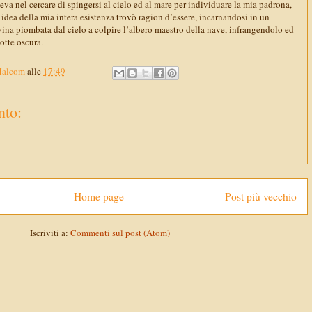
va nel cercare di spingersi al cielo ed al mare per individuare la mia padrona,
a idea della mia intera esistenza trovò ragion d’essere, incarnandosi in un
vina piombata dal cielo a colpire l’albero maestro della nave, infrangendolo ed
otte oscura.
Malcom
alle
17:49
to:
Home page
Post più vecchio
Iscriviti a:
Commenti sul post (Atom)