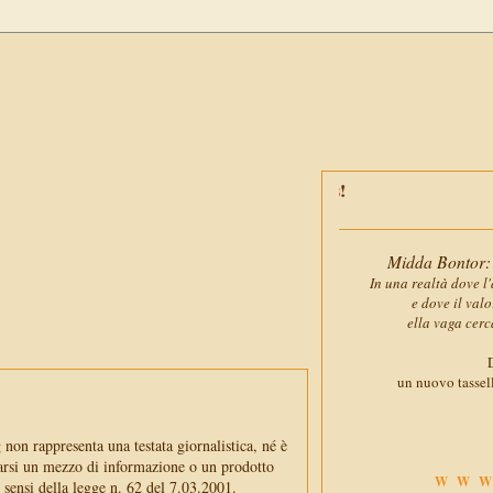
Midda Bontor: 
In una realtà dove l'
e dove il val
ella vaga cerc
D
un nuovo tassell
non rappresenta una testata giornalistica, né è
arsi un mezzo di informazione o un prodotto
WWW
i sensi della legge n. 62 del 7.03.2001.