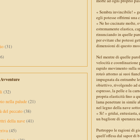
morte ad ogni proprio pas
« Sembra invincibile! » ge
egli potesse offrirmi una 
« Ne ho cucinate molte, ov
estremamente elastica, cap
rinunciando in quelle paro
per evitare che potessi ge
dimensioni di questo mostr
aio
(31)
56)
Nel mentre di quelle parol
velocità e coordinazione p
rapido movimento sulla su
roteò attorno ai suoi fian
e Avventure
impugnata da entrambe le 
obiettivo, rivolgendo ad e
espresso, la pelle e la car
li
(32)
propria elasticità fino a
pio nella palude
(21)
lama penetrare in simile a
nel legno della nave sotto
à del peccato
(38)
« Sì! » gridai, entusiasta,
un bagliore di speranza ne
ttri della nave
(41)
Purtroppo le ragioni di gi
eriva
(45)
quell’offesa dal sapor di b