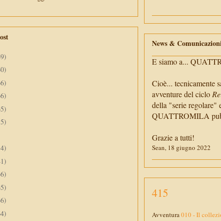
ost
News & Comunicazion
69)
E siamo a... QUAT
60)
66)
Cioè... tecnicamente s
avventure del ciclo
Re
66)
della "serie regolare" 
65)
QUATTROMILA pubbli
55)
Grazie a tutti!
34)
Sean, 18 giugno 2022
41)
66)
65)
415
66)
64)
Avventura
010 - Il collezi