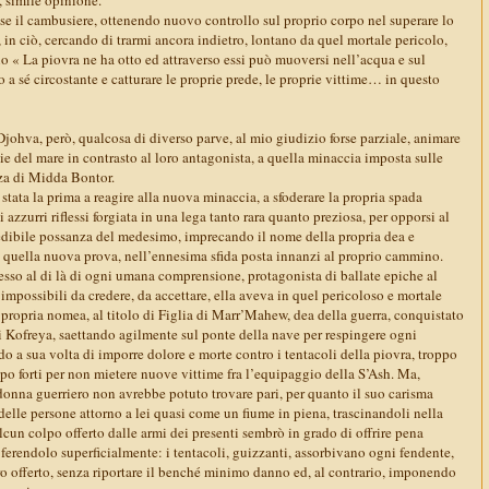
se il cambusiere, ottenendo nuovo controllo sul proprio corpo nel superare lo
 in ciò, cercando di trarmi ancora indietro, lontano da quel mortale pericolo,
no « La piovra ne ha otto ed attraverso essi può muoversi nell’acqua e sul
o a sé circostante e catturare le proprie prede, le proprie vittime… in questo
 Djohva, però, qualcosa di diverso parve, al mio giudizio forse parziale, animare
iglie del mare in contrasto al loro antagonista, a quella minaccia imposta sulle
enza di Midda Bontor.
 stata la prima a reagire alla nuova minaccia, a sfoderare la propria spada
 azzurri riflessi forgiata in una lega tanto rara quanto preziosa, per opporsi al
edibile possanza del medesimo, imprecando il nome della propria dea e
in quella nuova prova, nell’ennesima sfida posta innanzi al proprio cammino.
sso al di là di ogni umana comprensione, protagonista di ballate epiche al
 impossibili da credere, da accettare, ella aveva in quel pericoloso e mortale
 propria nomea, al titolo di Figlia di Marr’Mahew, dea della guerra, conquistato
i Kofreya, saettando agilmente sul ponte della nave per respingere ogni
ndo a sua volta di imporre dolore e morte contro i tentacoli della piovra, troppo
ppo forti per non mietere nuove vittime fra l’equipaggio della S’Ash. Ma,
onna guerriero non avrebbe potuto trovare pari, per quanto il suo carisma
elle persone attorno a lei quasi come un fiume in piena, trascinandoli nella
alcun colpo offerto dalle armi dei presenti sembrò in grado di offrire pena
 ferendolo superficialmente: i tentacoli, guizzanti, assorbivano ogni fendente,
ro offerto, senza riportare il benché minimo danno ed, al contrario, imponendo