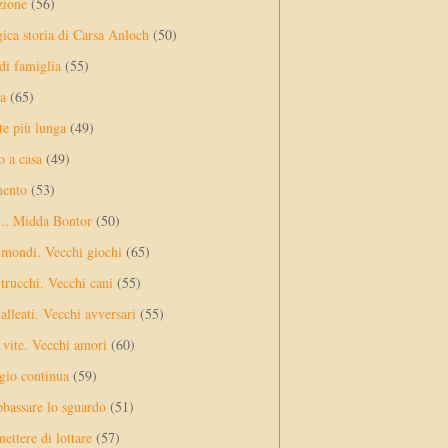
zione
(56)
gica storia di Carsa Anloch
(50)
 di famiglia
(55)
a
(65)
te più lunga
(49)
o a casa
(49)
mento
(53)
... Midda Bontor
(50)
 mondi. Vecchi giochi
(65)
trucchi. Vecchi cani
(55)
alleati. Vecchi avversari
(55)
vite. Vecchi amori
(60)
ggio continua
(59)
bassare lo sguardo
(51)
ettere di lottare
(57)