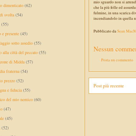
mio sguardo non si arrende
no dimenticato
(62)
che la più folle ed assurd
fulmine, in una scarica di
di svolta
(54)
incendiandolo in quella n
(55)
Pubblicato da
Sean Mac
o e presente
(45)
laggio sotto assedio
(55)
Nessun commen
 alla città del peccato
(55)
Posta un commento
nzone di Midda
(57)
dia fraterna
(54)
sto prezzo
(52)
Post più recente
na e fiducia
(55)
ico del mio nemico
(60)
lo
(47)
ale
(45)
a
(52)