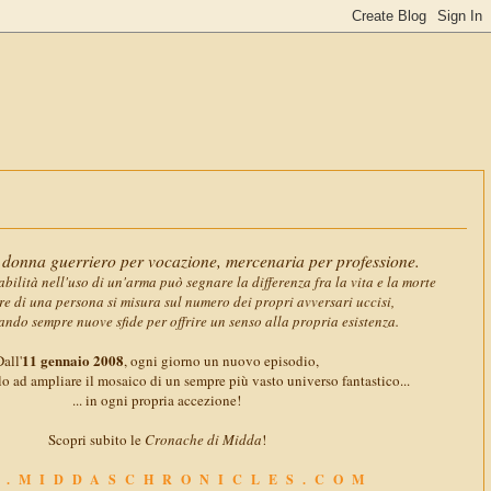
11 gennai
donna guerriero per vocazione, mercenaria per professione.
abilità nell'uso di un'arma può segnare la differenza fra la vita e la morte
ore di una persona si misura sul numero dei propri avversari uccisi,
ando sempre nuove sfide per offrire un senso alla propria esistenza.
11 gennaio 2008
all'
, ogni giorno un nuovo episodio,
o ad ampliare il mosaico di un sempre più vasto universo fantastico...
... in ogni propria accezione!
Scopri subito le
Cronache di Midda
!
.MIDDASCHRONICLES.COM