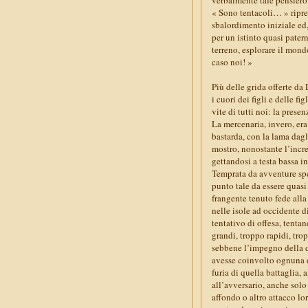
« Sono tentacoli… » ripre
sbalordimento iniziale ed,
per un istinto quasi pater
terreno, esplorare il mond
caso noi! »
Più delle grida offerte da
i cuori dei figli e delle f
vite di tutti noi: la pres
La mercenaria, invero, era
bastarda, con la lama dagli
mostro, nonostante l’incr
gettandosi a testa bassa 
Temprata da avventure spe
punto tale da essere quasi
frangente tenuto fede alla
nelle isole ad occidente d
tentativo di offesa, tenta
grandi, troppo rapidi, tro
sebbene l’impegno della d
avesse coinvolto ognuna d
furia di quella battaglia, 
all’avversario, anche solo
affondo o altro attacco lo