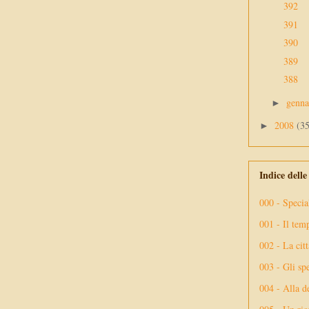
392
391
390
389
388
genn
►
2008
(3
►
Indice dell
000 - Specia
001 - Il tem
002 - La citt
003 - Gli spe
004 - Alla d