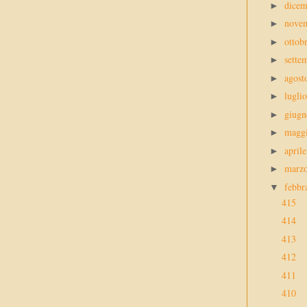
dice
►
nove
►
ottob
►
sette
►
agos
►
lugli
►
giug
►
magg
►
april
►
marz
►
febbr
▼
415
414
413
412
411
410