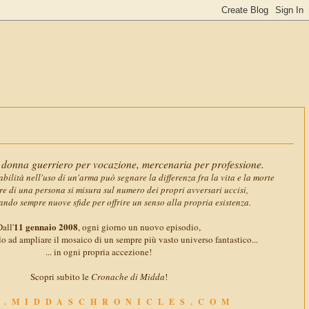
11 gennai
donna guerriero per vocazione, mercenaria per professione.
abilità nell'uso di un'arma può segnare la differenza fra la vita e la morte
ore di una persona si misura sul numero dei propri avversari uccisi,
ando sempre nuove sfide per offrire un senso alla propria esistenza.
11 gennaio 2008
all'
, ogni giorno un nuovo episodio,
o ad ampliare il mosaico di un sempre più vasto universo fantastico...
... in ogni propria accezione!
Scopri subito le
Cronache di Midda
!
.MIDDASCHRONICLES.COM