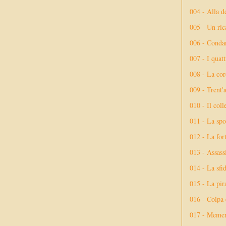
004 - Alla d
005 - Un rica
006 - Conda
007 - I quatt
008 - La cor
009 - Trent'
010 - Il coll
011 - La spo
012 - La fort
013 - Assassi
014 - La sfid
015 - La pir
016 - Colpa 
017 - Meme