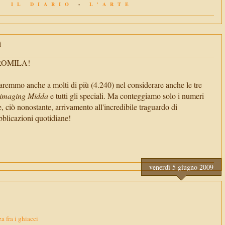
IL DIARIO
-
L'ARTE
i
TROMILA!
aremmo anche a molti di più (4.240) nel considerare anche le tre
imaging Midda
e tutti gli speciali. Ma conteggiamo solo i numeri
e, ciò nonostante, arrivamento all'incredibile traguardo di
cazioni quotidiane!
venerdì 5 giugno 2009
za fra i ghiacci