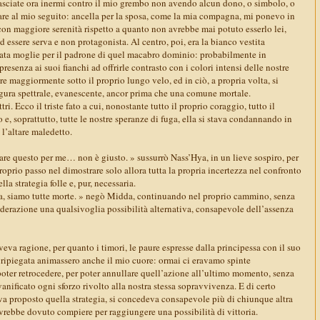
asciate ora inermi contro il mio grembo non avendo alcun dono, o simbolo, o
are al mio seguito: ancella per la sposa, come la mia compagna, mi ponevo in
con maggiore serenità rispetto a quanto non avrebbe mai potuto esserlo lei,
 essere serva e non protagonista. Al centro, poi, era la bianco vestita
ata moglie per il padrone di quel macabro dominio: probabilmente in
resenza ai suoi fianchi ad offrirle contrasto con i colori intensi delle nostre
ere maggiormente sotto il proprio lungo velo, ed in ciò, a propria volta, si
gura spettrale, evanescente, ancor prima che una comune mortale.
ri. Ecco il triste fato a cui, nonostante tutto il proprio coraggio, tutto il
io e, soprattutto, tutte le nostre speranze di fuga, ella si stava condannando in
l’altare maledetto.
are questo per me… non è giusto. » sussurrò Nass’Hya, in un lieve sospiro, per
proprio passo nel dimostrare solo allora tutta la propria incertezza nel confronto
a strategia folle e, pur, necessaria.
ora, siamo tutte morte. » negò Midda, continuando nel proprio cammino, senza
derazione una qualsivoglia possibilità alternativa, consapevole dell’assenza
eva ragione, per quanto i timori, le paure espresse dalla principessa con il suo
a ripiegata animassero anche il mio cuore: ormai ci eravamo spinte
poter retrocedere, per poter annullare quell’azione all’ultimo momento, senza
 vanificato ogni sforzo rivolto alla nostra stessa sopravvivenza. E di certo
a proposto quella strategia, si concedeva consapevole più di chiunque altra
 avrebbe dovuto compiere per raggiungere una possibilità di vittoria.