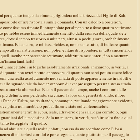
i per quanto tempo sia rimasta prigioniera nella fortezza del Figlio di Kah,
possibile offrire risposta a simile domanda. Con un calcolo a posteriori,
le come fossimo rimaste lì intrappolate per almeno tre o forse quattro settimane.
ato potrebbe essere immediatamente smentito dalla cronaca della quale siete
ca, dove il tempo trascorso risulta pari, altresì, a pochi giorni, probabilmente
ttimana. Ed, ancora, se mi fosse richiesto, nonostante tutto, di indicare quanto
empo alla mia attenzione, non potrei evitare di rispondere, in tutta sincerità, di
i quell’incubo per parecchie settimane, addirittura mesi interi, fino a maturare
un’insana familiarità.
bili, inaccettabili in logiche assolutamente irrazionali, iniziarono, in verità, a
di quanto non avrei potuto apprezzare, di quanto non sarei potuta essere felice
omi una realtà assolutamente nuova, fatta di porte apparentemente invisibili e
ti allo sguardo tale da lasciar supporre di aver proseguito per una stessa strada
ccata una via alternativa. E, con il passare del tempo, anche i contorni delle
iù definiti, non perdendo, sia chiaro, la loro omogeneità di fondo, il loro
li l’una dall’altra, ma risultando, comunque, risultando maggiormente evidenti,
dove prima non sarebbero probabilmente state colte, riconosciute,
tremamente terribile e, pur, reale, attraverso ogni sala, ogni corridoio, ogni
 guardiani della medesima. Solo un mistero, in verità, restò irrisolto fino a quel
tanto festeggiate: il quadro.
o ad abituare a quella realtà, infatti, non era da me scordato come lì fossi
enza di misteriosi corridoi e porte segrete, quanto piuttosto per il passaggio
a dipinta, condotta dalle mie compagne nell’azione di due jinn vampire. E tutta