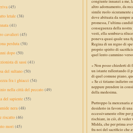
congiunte innanzi a me, l
eriva
(45)
altro adornamento, da rec
simile ruolo sicuramente 
tto letale
(38)
dove abituata da sempre ad
promessa, l’ultima candid
nnata
(41)
conseguenza della nostra p
vesti, ella sembrava riluc
ro cavalieri
(45)
poneva quasi quale una fi
ona perduta
(58)
Regina di un regno di spett
proprio spirito di sacrific
anni dopo
(50)
quel lento cammino verso 
ezionista di sassi
(41)
« Non posso chiederti di f
un istante rallentando il 
sa del sultano
(50)
di quel comune piano, quell
ezza fra i ghiacci
(54)
« Se ci tiriamo indietro 
neppure prendere in consi
nio nella città del peccato
(49)
della medesima.
a del sapiente
(55)
Purtroppo la mercenaria av
amide nera
(48)
desiderio in favore di un
eccessivamente oltre per 
e riscatto
(46)
rischiare, in ciò, di veder
Midda, che per prima avev
nto mori
(45)
fra noi del sacrificio che