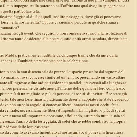
to il mio impegno, nulla poterono nell’offrire una qualsivoglia spiegazione a
i quella particolare tela.
fossimo fuggite al di là di quell’insolito passaggio, dove già ci ponevamo
 forse nella nostra realtà? Oppure ci saremmo perdute in qualche strana e
gromantica?
tunatamente, gli eventi che seguirono non concessero spazio alla risoluzione di
l ritorno tanto desiderato alla nostra quotidianità ormai scordata, dimenticata,
rrò Midda, praticamente inudibile da chiunque tranne che da me e dalla
 innanzi all’ambiente predisposto per la celebrazione.
ronto con la non discreta sala da pranzo, lo spazio prescelto dal signore del
ovo matrimonio si concesse simile ad un tempio, presentando un vasto altare
ante all’ingresso e due ordinati colonnati paralleli, trasversali alla lunghezza
 la loro presenza tre distinte aree all’interno delle quali, nel loro complesso,
itate più di un migliaio, o più, di persone, di ospiti, di invitati. E se state già
esto, tale area fosse rimasta praticamente deserta, sappiate che state ricadendo
dove non un solo angolo si concesse libero innanzi ai nostri occhi, fatta
ta centrale, necessariamente libera d’ingombri. Un migliaio, o più, di spettri
 venir meno all’importante occasione, affollando, saturando tutta la sala ed
esenza, l’arrivo della festeggiata, di colei che avrebbe condiviso la propria
il padrone delle loro esistenze.
rso da come lo avevamo incontrato al nostro arrivo, si poneva in fiera attesa