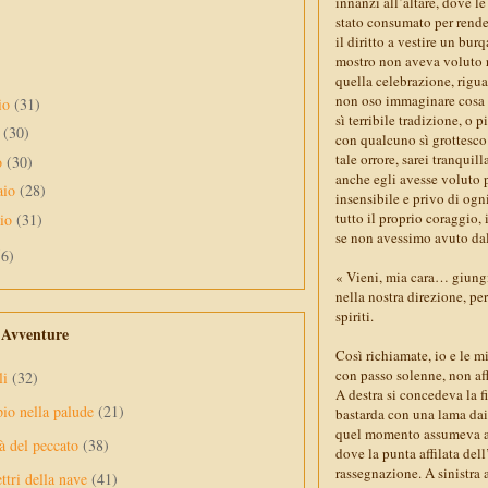
innanzi all’altare, dove l
stato consumato per rendere
il diritto a vestire un bur
mostro non aveva voluto r
quella celebrazione, rigu
non oso immaginare cosa po
io
(31)
sì terribile tradizione, o 
e
(30)
con qualcuno sì grottesco:
tale orrore, sarei tranquil
o
(30)
anche egli avesse voluto 
aio
(28)
insensibile e privo di og
tutto il proprio coraggio,
aio
(31)
se non avessimo avuto dall
56)
« Vieni, mia cara… giungi
nella nostra direzione, pe
spiriti.
e Avventure
Così richiamate, io e le 
con passo solenne, non aff
li
(32)
A destra si concedeva la f
pio nella palude
(21)
bastarda con una lama dai 
quel momento assumeva an
à del peccato
(38)
dove la punta affilata dell
rassegnazione. A sinistra 
ttri della nave
(41)