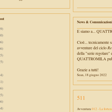
ost
News & Comunicazion
69)
E siamo a... QUAT
60)
66)
Cioè... tecnicamente s
avventure del ciclo
Re
66)
della "serie regolare" 
65)
QUATTROMILA pubbli
55)
Grazie a tutti!
34)
Sean, 18 giugno 2022
41)
66)
65)
511
66)
64)
Avventura
012 - La fortez