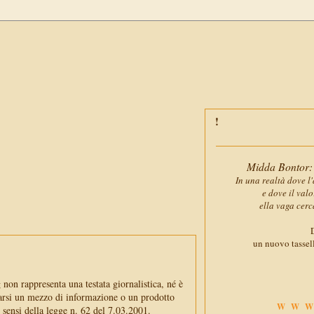
Midda Bontor: 
In una realtà dove l'
e dove il val
ella vaga cerc
D
un nuovo tassell
non rappresenta una testata giornalistica, né è
arsi un mezzo di informazione o un prodotto
WWW
i sensi della legge n. 62 del 7.03.2001.