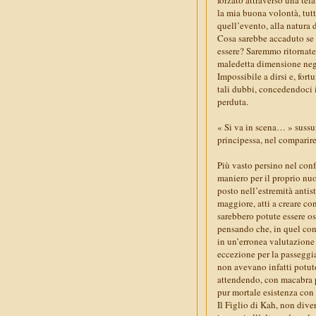
la mia buona volontà, tut
quell’evento, alla natura d
Cosa sarebbe accaduto se 
essere? Saremmo ritornate
maledetta dimensione ne
Impossibile a dirsi e, for
tali dubbi, concedendoci i
perduta.
« Si va in scena… » sussu
principessa, nel comparire
Più vasto persino nel conf
maniero per il proprio nu
posto nell’estremità antist
maggiore, atti a creare con
sarebbero potute essere osp
pensando che, in quel cont
in un’erronea valutazione 
eccezione per la passeggia
non avevano infatti potuto
attendendo, con macabra pr
pur mortale esistenza con 
Il Figlio di Kah, non dive