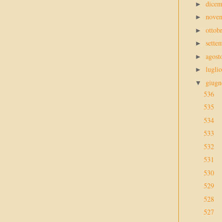
dice
►
nove
►
ottob
►
sette
►
agos
►
lugli
►
giug
▼
536
535
534
533
532
531
530
529
528
527