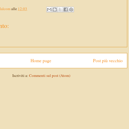
Malcom
alle
12:03
to:
Home page
Post più vecchio
Iscriviti a:
Commenti sul post (Atom)