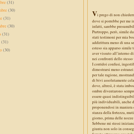
mbre
(31)
mbre
(30)
V
i prego di non chiederm
re
(31)
dove si porrebbe per me im
mbre
(30)
infatti, sarebbe presumibi
Purtroppo, però, simile d
to
(31)
stati testimoni per mia boc
o
(31)
addirittura meno di una se
esteso sia apparso simile t
no
(30)
aver vissuto all’interno d
nei confronti dello stesso 
I corridoi confusi, ingesti
dimostrarsi meno estranei 
per tale ragione, mostrand
di bivi assolutamente cela
dove, altresì, è stata imbo
ombre diventarono sempre p
essere quasi indistinguibi
più individuabili, anche 
proponendosi in maniera es
stanza della fortezza, muti
giorno, prima delle nozze 
Sebbene mi stessi iniziand
giunta non solo in consegu
forzato attraverso una tel