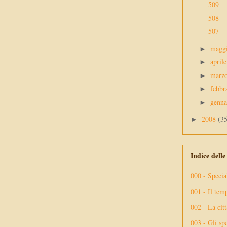
509
508
507
magg
►
april
►
marz
►
febbr
►
genn
►
2008
(3
►
Indice dell
000 - Specia
001 - Il tem
002 - La citt
003 - Gli spe