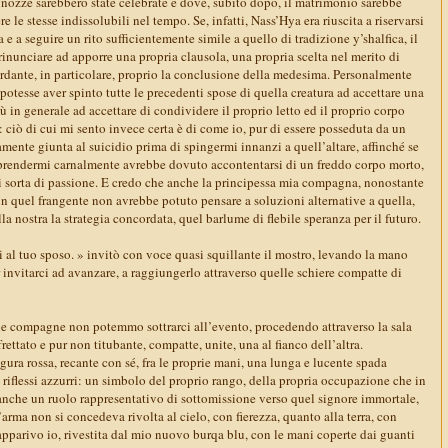
e nozze sarebbero state celebrate e dove, subito dopo, il matrimonio sarebbe
 le stesse indissolubili nel tempo. Se, infatti, Nass’Hya era riuscita a riservarsi
qa e a seguire un rito sufficientemente simile a quello di tradizione y’shalfica, il
inunciare ad apporre una propria clausola, una propria scelta nel merito di
ardante, in particolare, proprio la conclusione della medesima. Personalmente
tesse aver spinto tutte le precedenti spose di quella creatura ad accettare una
più in generale ad accettare di condividere il proprio letto ed il proprio corpo
 ciò di cui mi sento invece certa è di come io, pur di essere posseduta da un
lamente giunta al suicidio prima di spingermi innanzi a quell’altare, affinché se
prendermi carnalmente avrebbe dovuto accontentarsi di un freddo corpo morto,
ni sorta di passione. E credo che anche la principessa mia compagna, nonostante
 in quel frangente non avrebbe potuto pensare a soluzioni alternative a quella,
a nostra la strategia concordata, quel barlume di flebile speranza per il futuro.
 al tuo sposo. » invitò con voce quasi squillante il mostro, levando la mano
r invitarci ad avanzare, a raggiungerlo attraverso quelle schiere compatte di
mie compagne non potemmo sottrarci all’evento, procedendo attraverso la sala
rettato e pur non titubante, compatte, unite, una al fianco dell’altra.
igura rossa, recante con sé, fra le proprie mani, una lunga e lucente spada
riflessi azzurri: un simbolo del proprio rango, della propria occupazione che in
che un ruolo rappresentativo di sottomissione verso quel signore immortale,
’arma non si concedeva rivolta al cielo, con fierezza, quanto alla terra, con
apparivo io, rivestita dal mio nuovo burqa blu, con le mani coperte dai guanti