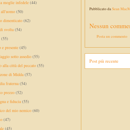
a moglie infedele
(44)
Pubblicato da
Sean Mac
 all'uomo
(50)
no dimenticato
(62)
Nessun commen
di svolta
(54)
Posta un commento
(55)
o e presente
(45)
laggio sotto assedio
(55)
Post più recente
 alla città del peccato
(55)
nzone di Midda
(57)
dia fraterna
(54)
sto prezzo
(52)
na e fiducia
(55)
ico del mio nemico
(60)
lo
(47)
ale
(45)