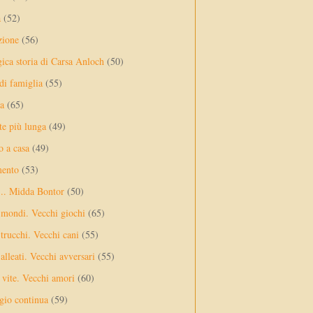
a
(52)
zione
(56)
gica storia di Carsa Anloch
(50)
 di famiglia
(55)
a
(65)
te più lunga
(49)
o a casa
(49)
mento
(53)
... Midda Bontor
(50)
 mondi. Vecchi giochi
(65)
trucchi. Vecchi cani
(55)
alleati. Vecchi avversari
(55)
vite. Vecchi amori
(60)
ggio continua
(59)