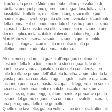
di un'ora, la piccola Midda non ebbe alfine più volontà di
ribellarsi per quel primo giorno, non negandosi, tuttavia, la
possibilità di riflettere, e riflettere a lungo, sui mille e più
modi nei quali avrebbe potuto ottenere rivincita nei confronti
della nonna. E il secondo aneddoto che vi ho promesso, non
a caso, ha da considerarsi effettivamente in relazione a uno
dei molteplici, instancabili tentativi della futura Figlia di
Marr'Mahew di riservarsi soddisfazione in quell'infantile
faida psicologica incominciata in contrasto alla pur
affettuosamente adorata nonna materna.
Alcuni mesi più tardi, in grazia all'impegno continuo e
costante della loro tutrice nei loro stessi riguardi, le due
bambine avevano acquisito una discreta confidenza con
tutte le sillabe proprie dell'alfabeto tranitha, apprendendo la
giusta pronuncia correlata a ogni singolo carattere e, ancora,
iniziando persino a dimostrarsi capaci di leggere, non senza
necessari tentennamenti e qualche piccolo errore, brevi
brani che, ogni pomeriggio, il loro mentore preparava per la
lezione del giorno seguente su un paio di tavolette incerate,
una per ognuna delle due gemelle.
Quelle due tavolette, già più volte vittime di espliciti attentati