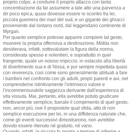
proprio colpo, a condurre il proprio attacco con tanta
concentrazione da far assumere a tale atto una parvenza a
dir poco epica, quasi dovesse essere lo scontro fra lei,
piccola guerriera dei mari del sud, e un gigante dei ghiacci
proveniente dal lontano nord, dal leggendario continente di
Myrgan.
Per quanto semplice potesse apparire compiere tal gesto,
muovere la propria offensiva a destinazione, Midda non
desiderava, infatti, sottovalutare la figura della nonna,
considerata spesso e volentieri, e soprattutto in quel
frangente, quale un noioso impiccio, in ostacolo alla libertà
di divertimento sua e di Nissa, e pur sempre rispettata quasi
con reverenza, cosi come sono generalmente abituati a fare
i bambini nel confronto con gli adulti, propri parenti e avi, nel
comprenderne istintivamente l'intrinseco valore e
l'incommensurabile saggezza derivante dall'esperienza di
vita vissuta. Mai, pertanto, ella avrebbe potuto giudicare
effettivamente semplice, banale il compimento di quel gesto,
non, ancor più, ove lì propostole qual sfida, atto di non
semplice esecuzione per lei, in una diffidenza naturale che,
come gli eventi successivi dimostrarono, non avrebbe
dovuto essere ritenuto né gratuito, né vano.
Quando, infatti, la piccola fu pronta a tentare di infierire a