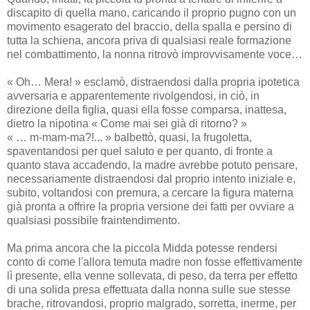
discapito di quella mano, caricando il proprio pugno con un
movimento esagerato del braccio, della spalla e persino di
tutta la schiena, ancora priva di qualsiasi reale formazione
nel combattimento, la nonna ritrovò improvvisamente voce…
« Oh… Mera! » esclamò, distraendosi dalla propria ipotetica
avversaria e apparentemente rivolgendosi, in ciò, in
direzione della figlia, quasi ella fosse comparsa, inattesa,
dietro la nipotina « Come mai sei già di ritorno? »
« … m-mam-ma?!... » balbettò, quasi, la frugoletta,
spaventandosi per quel saluto e per quanto, di fronte a
quanto stava accadendo, la madre avrebbe potuto pensare,
necessariamente distraendosi dal proprio intento iniziale e,
subito, voltandosi con premura, a cercare la figura materna
già pronta a offrire la propria versione dei fatti per ovviare a
qualsiasi possibile fraintendimento.
Ma prima ancora che la piccola Midda potesse rendersi
conto di come l'allora temuta madre non fosse effettivamente
lì presente, ella venne sollevata, di peso, da terra per effetto
di una solida presa effettuata dalla nonna sulle sue stesse
brache, ritrovandosi, proprio malgrado, sorretta, inerme, per