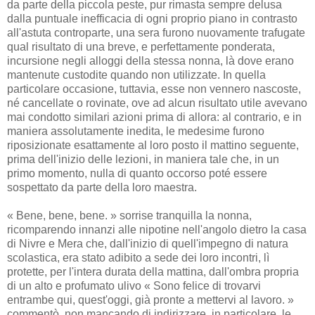
da parte della piccola peste, pur rimasta sempre delusa
dalla puntuale inefficacia di ogni proprio piano in contrasto
all'astuta controparte, una sera furono nuovamente trafugate
qual risultato di una breve, e perfettamente ponderata,
incursione negli alloggi della stessa nonna, là dove erano
mantenute custodite quando non utilizzate. In quella
particolare occasione, tuttavia, esse non vennero nascoste,
né cancellate o rovinate, ove ad alcun risultato utile avevano
mai condotto similari azioni prima di allora: al contrario, e in
maniera assolutamente inedita, le medesime furono
riposizionate esattamente al loro posto il mattino seguente,
prima dell'inizio delle lezioni, in maniera tale che, in un
primo momento, nulla di quanto occorso poté essere
sospettato da parte della loro maestra.
« Bene, bene, bene. » sorrise tranquilla la nonna,
ricomparendo innanzi alle nipotine nell'angolo dietro la casa
di Nivre e Mera che, dall'inizio di quell'impegno di natura
scolastica, era stato adibito a sede dei loro incontri, lì
protette, per l'intera durata della mattina, dall'ombra propria
di un alto e profumato ulivo « Sono felice di trovarvi
entrambe qui, quest'oggi, già pronte a mettervi al lavoro. »
commentò, non mancando di indirizzare, in particolare, le