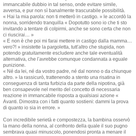
immancabile dubbio in tal senso, onde evitare simile,
avversa, e pur non sì banalmente trascurabile possibilità.
« Hai la mia parola: non ti metterò in castigo. » le accordò la
nonna, sorridendo tranquilla « Dopotutto sono io che ti sto
invitando a tentare di colpirmi, anche se sono certa che non
ci riuscirai… »
« E non è che poi mi farai mettere in castigo dalla mamma…
vero?! » insistette la pargoletta, tutt'altro che stupida, non
potendo gratuitamente escludere anche tale eventualità
alternativa, che l'avrebbe comunque condannata a eguale
punizione.
« Né da lei, né da vostro padre, né dal nonno o da chiunque
altro. » la rassicurò, trattenendo a stento una risatina in
conseguenza di tanta furbizia da parte della nipotina, già
ben consapevole nel merito del concetto di necessaria
reazione in immancabile risposta a qualsiasi azione «
Avanti. Dimostra con i fatti quanto sostieni: dammi la prova
di quanto io sia in errore. »
Con incredibile serietà e compostezza, la bambina osservò
la mano della nonna, al confronto della quale il suo pugno
sembrava quasi minuscolo, ponendosi pronta a menare il