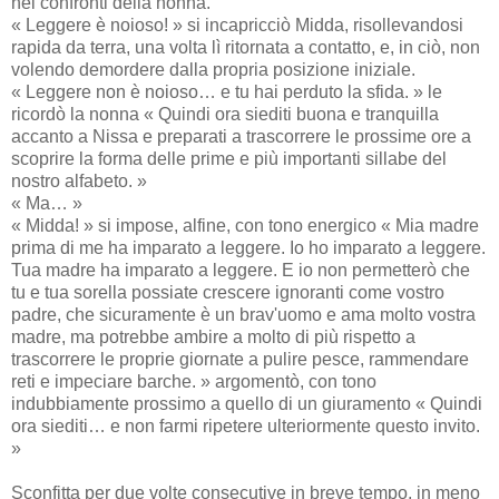
nei confronti della nonna.
« Leggere è noioso! » si incapricciò Midda, risollevandosi
rapida da terra, una volta lì ritornata a contatto, e, in ciò, non
volendo demordere dalla propria posizione iniziale.
« Leggere non è noioso… e tu hai perduto la sfida. » le
ricordò la nonna « Quindi ora siediti buona e tranquilla
accanto a Nissa e preparati a trascorrere le prossime ore a
scoprire la forma delle prime e più importanti sillabe del
nostro alfabeto. »
« Ma… »
« Midda! » si impose, alfine, con tono energico « Mia madre
prima di me ha imparato a leggere. Io ho imparato a leggere.
Tua madre ha imparato a leggere. E io non permetterò che
tu e tua sorella possiate crescere ignoranti come vostro
padre, che sicuramente è un brav'uomo e ama molto vostra
madre, ma potrebbe ambire a molto di più rispetto a
trascorrere le proprie giornate a pulire pesce, rammendare
reti e impeciare barche. » argomentò, con tono
indubbiamente prossimo a quello di un giuramento « Quindi
ora siediti… e non farmi ripetere ulteriormente questo invito.
»
Sconfitta per due volte consecutive in breve tempo, in meno