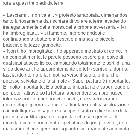
aria a quasi tre piedi da terra.
« Lasciami… non vale... » protestò arrabbiata, dimenandosi
tanto furiosamente da rischiare di volare a terra, evadendo
inelegantemente dalla morsa della propria avversaria « Mi
hai imbrogliata… » si lamentò, imbronciandosi e
continuando a sbattere a destra e a manca le piccole
braccia e le tozze gambette.
« Non ti ho imbrogliata: ti ho appena dimostrato di come, in
un combattimento, le parole possono essere più lesive di
qualsiasi attacco fisico, cambiando totalmente le sorti di una
sfida dove anche apparentemente certe! » sorrise la donna,
lasciando ritornare la nipotina verso il suolo, prima che
potesse scivolarle e farsi male « Saper parlare è importante.
E' molto importante. E altrettanto importante è saper leggere,
per poter, attraverso la lettura, apprendere sempre nuove
informazioni, sempre nuovi concetti, che vi renderanno,
giorno dopo giorno, capaci di affrontare qualsiasi situazione
con intelligenza e sapienza. » ripeté tanto in direzione della
piccola sconfitta, quanto in quella della sua gemella, lì
rimasta muta, e pur attenta, spettatrice di quegli eventi, non
mancando di rivolgere uno sguardo sinceramente ammirato