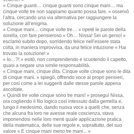
« Cinque guanti… cinque guanti sono cinque mani… ma
cinque volte tre non sappiamo quanto possa fare. » osservò
l'altra, cercando una via alternativa per raggiungere la
soluzione all'enigma.
« Cinque mani… cinque volte tre… » ripeté le parole della
sorella, con fare pensieroso « Oh… Nissa! Sei un genio! »
esclamò subito dopo, sorridendo felice nell'essere stata
colta, in maniera improvvisa, da una felice intuizione « Hai
trovato la soluzione! »
« Io…?! » esitò, non comprendendo e scuotendo il capetto,
quasi a negare una simile responsabilità.
« Cinque mani, cinque dita. Cinque volte cinque sono le dita
di cinque mani. » spiegò, offrendo voce ai propri pensieri,
per così come a lei suggeriti dalle stesse parole appena
ascoltate.
« Quindi tre volte cinque sono tre mani! » proseguì Nissa,
ora cogliendo il filo logico così intessuto dalla gemella e,
lungo il medesimo, dando nuova voce a quelli che, senza
che alcuna fra loro ne avesse reale coscienza, stava
imponendosi nelle loro menti quale applicazione pratica
della matematica, delle sue regole e, soprattutto, del suo
valore « E cinque mani meno tre mani... »