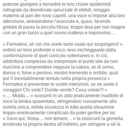
potesse giungere a benedire le loro chiare epidermidi
rallegrate da disordinate spruzzate di efelidi, retaggio
materno al pari dei rossi capelli, una voce si impose alla loro
attenzione, arrestandone l'avanzata e, quasi, facendo
gridare di paura la piccola Nissa, troppo tesa per non reagire
con un gran balzo a quel suono inatteso e improvviso…
« Fermatevi, oh voi che avete tanto osato qui sospingervi! »
ordinò un tono profondo e roco, reso riecheggiante dalla
conformazione di quel cunicolo sotterraneo e, in ciò,
addirittura complesso da interpretare al punto tale da non
riuscirne a comprendere neppure la natura, se di uomo,
donna o, forse e persino, mostro tremendo e orribile, qual
pur lì inevitabilmente temuto nella propria presenza «
Fermatevi e presentate le vostre intenzioni, se ne avete il
coraggio! Chi siete? Donde venite? Cosa volete?! »
« … Midda… » sussurrò in un alito praticamente inudibile di
voce la bimba spaventata, stringendosi nuovamente alla
sorella unica, solida sicurezza in tutta quella situazione
troppo emotivamente complicata da poter gestire per lei.
« Sono qui, Nissa… non temere… » la rassicurò la gemella,
tendendo la propria destra all'indietro, per stringere a sé la