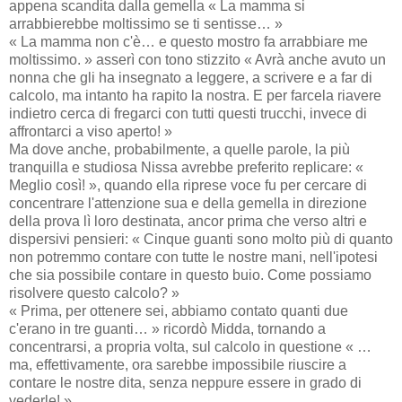
appena scandita dalla gemella « La mamma si
arrabbierebbe moltissimo se ti sentisse… »
« La mamma non c'è… e questo mostro fa arrabbiare me
moltissimo. » asserì con tono stizzito « Avrà anche avuto un
nonna che gli ha insegnato a leggere, a scrivere e a far di
calcolo, ma intanto ha rapito la nostra. E per farcela riavere
indietro cerca di fregarci con tutti questi trucchi, invece di
affrontarci a viso aperto! »
Ma dove anche, probabilmente, a quelle parole, la più
tranquilla e studiosa Nissa avrebbe preferito replicare: «
Meglio così! », quando ella riprese voce fu per cercare di
concentrare l'attenzione sua e della gemella in direzione
della prova lì loro destinata, ancor prima che verso altri e
dispersivi pensieri: « Cinque guanti sono molto più di quanto
non potremmo contare con tutte le nostre mani, nell'ipotesi
che sia possibile contare in questo buio. Come possiamo
risolvere questo calcolo? »
« Prima, per ottenere sei, abbiamo contato quanti due
c'erano in tre guanti… » ricordò Midda, tornando a
concentrarsi, a propria volta, sul calcolo in questione « …
ma, effettivamente, ora sarebbe impossibile riuscire a
contare le nostre dita, senza neppure essere in grado di
vederle! »