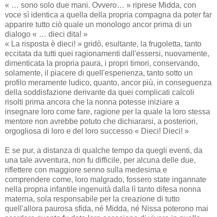
« … sono solo due mani. Ovvero… » riprese Midda, con
voce sì identica a quella della propria compagna da poter far
apparire tutto ciò quale un monologo ancor prima di un
dialogo « … dieci dita! »
« La risposta è dieci! » gridò, esultante, la frugoletta, tanto
eccitata da tutti quei ragionamenti dall'essersi, nuovamente,
dimenticata la propria paura, i propri timori, conservando,
solamente, il piacere di quell'esperienza, tanto sotto un
profilo meramente ludico, quanto, ancor più, in conseguenza
della soddisfazione derivante da quei complicati calcoli
risolti prima ancora che la nonna potesse iniziare a
insegnare loro come fare, ragione per la quale la loro stessa
mentore non avrebbe potuto che dichiararsi, a posteriori,
orgogliosa di loro e del loro successo « Dieci! Dieci! »
E se pur, a distanza di qualche tempo da quegli eventi, da
una tale avventura, non fu difficile, per alcuna delle due,
riflettere con maggiore senno sulla medesima e
comprendere come, loro malgrado, fossero state ingannate
nella propria infantile ingenuità dalla lì tanto difesa nonna
materna, sola responsabile per la creazione di tutto
quell'allora paurosa sfida, né Midda, né Nissa poterono mai