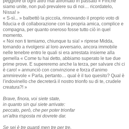
peggiore di ogni altro mai affrontato in passato « Finché
siamo unite, non può prevalere su di noi… ricordatelo,
Nissa! »
« S-sì... » balbettò la piccola, rinnovando il proprio voto di
fiducia e di collaborazione con la propria amica, complice e
compagna, per quanto oneroso fosse tutto ciò in quel
momento.
« Noi non ti temiamo, chiunque tu sia! » riprese Midda,
tornando a rivolgersi al loro avversario, ancora immobile
nelle tenebre entro le quali si era arrestata insieme alla
gemella « Come tu hai detto, abbiamo superato le tue due
prime prove. E supereremo anche la terza, per salvare chi ci
è caro! » annunciò con convinzione e forza d'animo
ammirevole « Parla, pertanto… qual è il tuo quesito? Qual è
l'indovinello che decreterà il nostro trionfo su di te, crudele
creatura?! »
Brave, finora, voi siete state,
in quanto sin qui siete arrivate:
peccato, però, che per poter trionfar
un'altra risposta mi dovrete dar.
Se sei è tre guanti men tre per tre,