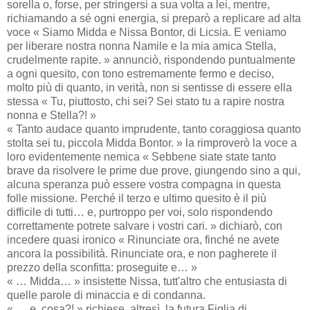
sorella o, forse, per stringersi a sua volta a lei, mentre,
richiamando a sé ogni energia, si preparò a replicare ad alta
voce « Siamo Midda e Nissa Bontor, di Licsia. E veniamo
per liberare nostra nonna Namile e la mia amica Stella,
crudelmente rapite. » annunciò, rispondendo puntualmente
a ogni quesito, con tono estremamente fermo e deciso,
molto più di quanto, in verità, non si sentisse di essere ella
stessa « Tu, piuttosto, chi sei? Sei stato tu a rapire nostra
nonna e Stella?! »
« Tanto audace quanto imprudente, tanto coraggiosa quanto
stolta sei tu, piccola Midda Bontor. » la rimproverò la voce a
loro evidentemente nemica « Sebbene siate state tanto
brave da risolvere le prime due prove, giungendo sino a qui,
alcuna speranza può essere vostra compagna in questa
folle missione. Perché il terzo e ultimo quesito è il più
difficile di tutti… e, purtroppo per voi, solo rispondendo
correttamente potrete salvare i vostri cari. » dichiarò, con
incedere quasi ironico « Rinunciate ora, finché ne avete
ancora la possibilità. Rinunciate ora, e non pagherete il
prezzo della sconfitta: proseguite e… »
« … Midda… » insistette Nissa, tutt'altro che entusiasta di
quelle parole di minaccia e di condanna.
« … e, cosa?! » richiese, altresì, la futura Figlia di