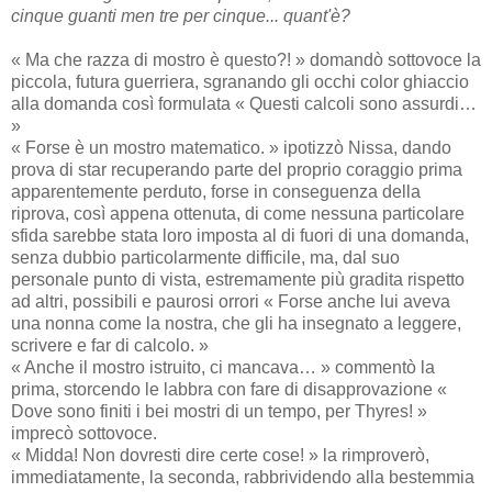
cinque guanti men tre per cinque... quant'è?
« Ma che razza di mostro è questo?! » domandò sottovoce la
piccola, futura guerriera, sgranando gli occhi color ghiaccio
alla domanda così formulata « Questi calcoli sono assurdi…
»
« Forse è un mostro matematico. » ipotizzò Nissa, dando
prova di star recuperando parte del proprio coraggio prima
apparentemente perduto, forse in conseguenza della
riprova, così appena ottenuta, di come nessuna particolare
sfida sarebbe stata loro imposta al di fuori di una domanda,
senza dubbio particolarmente difficile, ma, dal suo
personale punto di vista, estremamente più gradita rispetto
ad altri, possibili e paurosi orrori « Forse anche lui aveva
una nonna come la nostra, che gli ha insegnato a leggere,
scrivere e far di calcolo. »
« Anche il mostro istruito, ci mancava… » commentò la
prima, storcendo le labbra con fare di disapprovazione «
Dove sono finiti i bei mostri di un tempo, per Thyres! »
imprecò sottovoce.
« Midda! Non dovresti dire certe cose! » la rimproverò,
immediatamente, la seconda, rabbrividendo alla bestemmia