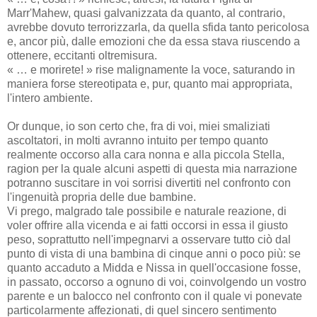
Marr'Mahew, quasi galvanizzata da quanto, al contrario,
avrebbe dovuto terrorizzarla, da quella sfida tanto pericolosa
e, ancor più, dalle emozioni che da essa stava riuscendo a
ottenere, eccitanti oltremisura.
« … e morirete! » rise malignamente la voce, saturando in
maniera forse stereotipata e, pur, quanto mai appropriata,
l'intero ambiente.
Or dunque, io son certo che, fra di voi, miei smaliziati
ascoltatori, in molti avranno intuito per tempo quanto
realmente occorso alla cara nonna e alla piccola Stella,
ragion per la quale alcuni aspetti di questa mia narrazione
potranno suscitare in voi sorrisi divertiti nel confronto con
l'ingenuità propria delle due bambine.
Vi prego, malgrado tale possibile e naturale reazione, di
voler offrire alla vicenda e ai fatti occorsi in essa il giusto
peso, soprattutto nell'impegnarvi a osservare tutto ciò dal
punto di vista di una bambina di cinque anni o poco più: se
quanto accaduto a Midda e Nissa in quell'occasione fosse,
in passato, occorso a ognuno di voi, coinvolgendo un vostro
parente e un balocco nel confronto con il quale vi ponevate
particolarmente affezionati, di quel sincero sentimento