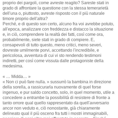
proprio dei pargoli, come avreste reagito? Sareste stati in
grado di affrontare la questione con la stessa temerarietà
dell'una o, piuttosto, avreste risposto con il più naturale
timore proprio dell'altra?
Perché, e di questo son certo, alcuno fra voi avrebbe potuto,
all'epoca, analizzare con freddezza e distacco la situazione
e, in ciò, comprendere la realtà dei fatti, così come ora,
probabilmente, siete stati in grado di compiere. E,
consapevoli di tutto questo, meno critici, meno severi,
dovreste umilmente porvi, accettando l'incredibile, e
pericolosa, avventura di cui vi sto rendendo testimoni
indiretti, per così come vissuta dalle protagoniste della
medesima.
« … Midda… »
« Non ci può fare nulla. » sussurrò la bambina in direzione
della sorella, a rassicurarla nuovamente di quel forse
ingenuo, e pur saldo concetto, solo, in quel momento, utile a
concedere a entrambe la possibilità di resistere di fronte a
tanto orrore qual quello rappresentato da quell'avversario
ancor non veduto e, ciò nonostante, già chiaramente
delineato qual il più osceno fra tutti i mostri immaginabili,