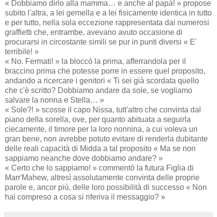
« Dobbiamo dirlo alla mamma… e anche al papà! » propose
subito l'altra, a lei gemella e a lei fisicamente identica in tutto
e per tutto, nella sola eccezione rappresentata dai numerosi
graffietti che, entrambe, avevano avuto occasione di
procurarsi in circostante simili se pur in punti diversi « E'
terribile! »
« No. Fermati! » la bloccò la prima, afferrandola per il
braccino prima che potesse porre in essere quel proposito,
andando a ricercare i genitori « Ti sei già scordata quello
che c'è scritto? Dobbiamo andare da sole, se vogliamo
salvare la nonna e Stella… »
« Sole?! » scosse il capo Nissa, tutt'altro che convinta dal
piano della sorella, ove, per quanto abituata a seguirla
ciecamente, il timore per la loro nonnina, a cui voleva un
gran bene, non avrebbe potuto evitare di renderla dubitante
delle reali capacità di Midda a tal proposito « Ma se non
sappiamo neanche dove dobbiamo andare? »
« Certo che lo sappiamo! » commentò la futura Figlia di
Marr'Mahew, altresì assolutamente convinta delle proprie
parole e, ancor più, delle loro possibilità di successo « Non
hai compreso a cosa si riferiva il messaggio? »