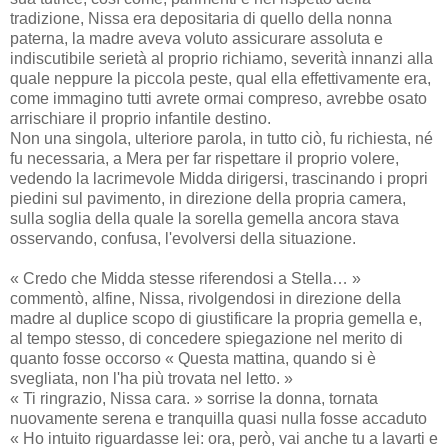
tradizione, Nissa era depositaria di quello della nonna
paterna, la madre aveva voluto assicurare assoluta e
indiscutibile serietà al proprio richiamo, severità innanzi alla
quale neppure la piccola peste, qual ella effettivamente era,
come immagino tutti avrete ormai compreso, avrebbe osato
arrischiare il proprio infantile destino.
Non una singola, ulteriore parola, in tutto ciò, fu richiesta, né
fu necessaria, a Mera per far rispettare il proprio volere,
vedendo la lacrimevole Midda dirigersi, trascinando i propri
piedini sul pavimento, in direzione della propria camera,
sulla soglia della quale la sorella gemella ancora stava
osservando, confusa, l'evolversi della situazione.
« Credo che Midda stesse riferendosi a Stella… »
commentò, alfine, Nissa, rivolgendosi in direzione della
madre al duplice scopo di giustificare la propria gemella e,
al tempo stesso, di concedere spiegazione nel merito di
quanto fosse occorso « Questa mattina, quando si è
svegliata, non l'ha più trovata nel letto. »
« Ti ringrazio, Nissa cara. » sorrise la donna, tornata
nuovamente serena e tranquilla quasi nulla fosse accaduto
« Ho intuito riguardasse lei: ora, però, vai anche tu a lavarti e