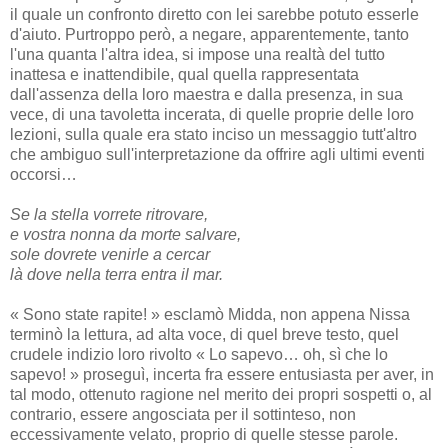
il quale un confronto diretto con lei sarebbe potuto esserle
d'aiuto. Purtroppo però, a negare, apparentemente, tanto
l'una quanta l'altra idea, si impose una realtà del tutto
inattesa e inattendibile, qual quella rappresentata
dall'assenza della loro maestra e dalla presenza, in sua
vece, di una tavoletta incerata, di quelle proprie delle loro
lezioni, sulla quale era stato inciso un messaggio tutt'altro
che ambiguo sull'interpretazione da offrire agli ultimi eventi
occorsi…
Se la stella vorrete ritrovare,
e vostra nonna da morte salvare,
sole dovrete venirle a cercar
là dove nella terra entra il mar.
« Sono state rapite! » esclamò Midda, non appena Nissa
terminò la lettura, ad alta voce, di quel breve testo, quel
crudele indizio loro rivolto « Lo sapevo… oh, sì che lo
sapevo! » proseguì, incerta fra essere entusiasta per aver, in
tal modo, ottenuto ragione nel merito dei propri sospetti o, al
contrario, essere angosciata per il sottinteso, non
eccessivamente velato, proprio di quelle stesse parole.