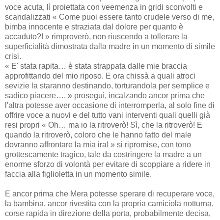
voce acuta, lì proiettata con veemenza in gridi sconvolti e
scandalizzati « Come puoi essere tanto crudele verso di me,
bimba innocente e straziata dal dolore per quanto è
accaduto?! » rimproverò, non riuscendo a tollerare la
superficialità dimostrata dalla madre in un momento di simile
crisi.
« E' stata rapita… è stata strappata dalle mie braccia
approfittando del mio riposo. E ora chissà a quali atroci
sevizie la staranno destinando, torturandola per semplice e
sadico piacere…. » proseguì, incalzando ancor prima che
l'altra potesse aver occasione di interromperla, al solo fine di
offrire voce a nuovi e del tutto vani interventi quali quelli già
resi propri « Oh… ma io la ritroverò! Sì, che la ritroverò! E
quando la ritroverò, coloro che le hanno fatto del male
dovranno affrontare la mia ira! » si ripromise, con tono
grottescamente tragico, tale da costringere la madre a un
enorme sforzo di volontà per evitare di scoppiare a ridere in
faccia alla figlioletta in un momento simile.
E ancor prima che Mera potesse sperare di recuperare voce,
la bambina, ancor rivestita con la propria camiciola notturna,
corse rapida in direzione della porta, probabilmente decisa,