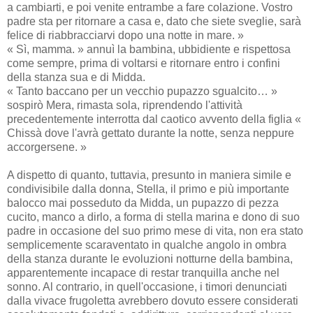
a cambiarti, e poi venite entrambe a fare colazione. Vostro
padre sta per ritornare a casa e, dato che siete sveglie, sarà
felice di riabbracciarvi dopo una notte in mare. »
« Sì, mamma. » annuì la bambina, ubbidiente e rispettosa
come sempre, prima di voltarsi e ritornare entro i confini
della stanza sua e di Midda.
« Tanto baccano per un vecchio pupazzo sgualcito… »
sospirò Mera, rimasta sola, riprendendo l'attività
precedentemente interrotta dal caotico avvento della figlia «
Chissà dove l'avrà gettato durante la notte, senza neppure
accorgersene. »
A dispetto di quanto, tuttavia, presunto in maniera simile e
condivisibile dalla donna, Stella, il primo e più importante
balocco mai posseduto da Midda, un pupazzo di pezza
cucito, manco a dirlo, a forma di stella marina e dono di suo
padre in occasione del suo primo mese di vita, non era stato
semplicemente scaraventato in qualche angolo in ombra
della stanza durante le evoluzioni notturne della bambina,
apparentemente incapace di restar tranquilla anche nel
sonno. Al contrario, in quell'occasione, i timori denunciati
dalla vivace frugoletta avrebbero dovuto essere considerati