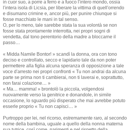
in cuor suo, a porre a ferro e a fuoco l'intero mondo, ossia
l'intera isola di Licsia, per liberare la vittima di quell'orrendo
e disumano crimine e, ancor più, per punire chiunque si
fosse macchiato le mani in tal senso.
O, per lo meno, tale sarebbe stata la sua volontà se non
fosse stata prontamente interrotta, nei propri sogni di
vendetta, dal tono perentorio della madre a bloccarne il
passo…
« Midda Namile Bontor! » scandì la donna, ora con tono
deciso e controllato, secco e lapidario tale da non poter
permettere alla figlia alcuna speranza di opposizione a tale
voce d'arresto nei propri confronti « Tu non andrai da alcuna
parte se prima non ti cambierai, non ti laverai e, soprattutto,
non farai colazione… »
« Ma… mamma! » brontolò la piccola, volgendosi
nuovamente verso la genitrice e donandole, in simile
occasione, lo sguardo più disperato che mai avrebbe potuto
esserle proprio « Tu non capisci… »
Purtroppo per lei, nel ricorso, estremamente raro, al secondo
nome della bambina, uguale a quello della nonna materna
sua tutrice, così come, parimenti e nel rispetto della