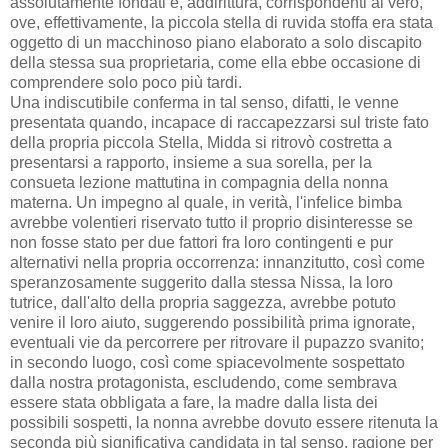
assolutamente fondati e, addirittura, corrispondenti al vero,
ove, effettivamente, la piccola stella di ruvida stoffa era stata
oggetto di un macchinoso piano elaborato a solo discapito
della stessa sua proprietaria, come ella ebbe occasione di
comprendere solo poco più tardi.
Una indiscutibile conferma in tal senso, difatti, le venne
presentata quando, incapace di raccapezzarsi sul triste fato
della propria piccola Stella, Midda si ritrovò costretta a
presentarsi a rapporto, insieme a sua sorella, per la
consueta lezione mattutina in compagnia della nonna
materna. Un impegno al quale, in verità, l'infelice bimba
avrebbe volentieri riservato tutto il proprio disinteresse se
non fosse stato per due fattori fra loro contingenti e pur
alternativi nella propria occorrenza: innanzitutto, così come
speranzosamente suggerito dalla stessa Nissa, la loro
tutrice, dall'alto della propria saggezza, avrebbe potuto
venire il loro aiuto, suggerendo possibilità prima ignorate,
eventuali vie da percorrere per ritrovare il pupazzo svanito;
in secondo luogo, così come spiacevolmente sospettato
dalla nostra protagonista, escludendo, come sembrava
essere stata obbligata a fare, la madre dalla lista dei
possibili sospetti, la nonna avrebbe dovuto essere ritenuta la
seconda più significativa candidata in tal senso, ragione per